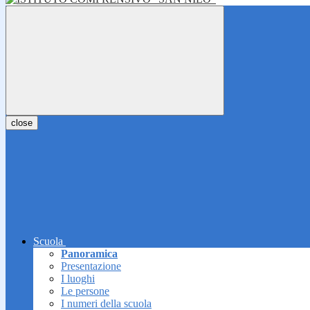
close
Scuola
Panoramica
Presentazione
I luoghi
Le persone
I numeri della scuola