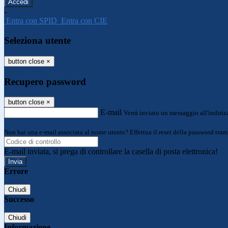
-
Entra con SPID
Entra con CIE
Seleziona utente
button close
×
Recupero password
button close
×
E-mail
Verrà inviato un messaggio all'indirizz
Non hai una e-mail associata al nome utente? Effettua il reset della password tram
E-mail inviata, si prega di controllare la casella di posta elettronica!
Errore
Chiudi
Successo
Chiudi
Informazione