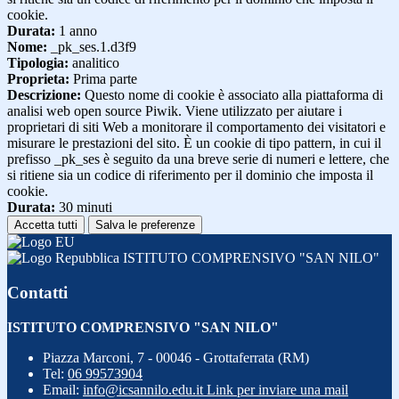
cookie.
Durata:
1 anno
Nome:
_pk_ses.1.d3f9
Tipologia:
analitico
Proprieta:
Prima parte
Descrizione:
Questo nome di cookie è associato alla piattaforma di
analisi web open source Piwik. Viene utilizzato per aiutare i
proprietari di siti Web a monitorare il comportamento dei visitatori e
misurare le prestazioni del sito. È un cookie di tipo pattern, in cui il
prefisso _pk_ses è seguito da una breve serie di numeri e lettere, che
si ritiene sia un codice di riferimento per il dominio che imposta il
cookie.
Durata:
30 minuti
Accetta tutti
Salva le preferenze
ISTITUTO COMPRENSIVO "SAN NILO"
Contatti
ISTITUTO COMPRENSIVO "SAN NILO"
Piazza Marconi, 7 - 00046 - Grottaferrata (RM)
Tel:
06 99573904
Email:
info@icsannilo.edu.it
Link per inviare una mail