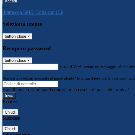
-
Entra con SPID
Entra con CIE
Seleziona utente
button close
×
Recupero password
button close
×
E-mail
Verrà inviato un messaggio all'indirizz
Non hai una e-mail associata al nome utente? Effettua il reset della password tram
E-mail inviata, si prega di controllare la casella di posta elettronica!
Errore
Chiudi
Successo
Chiudi
Informazione