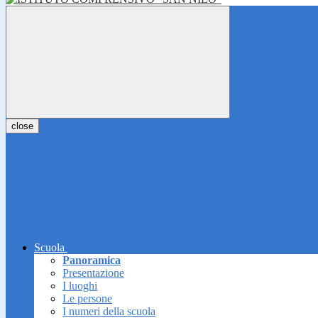
close
Scuola
Panoramica
Presentazione
I luoghi
Le persone
I numeri della scuola