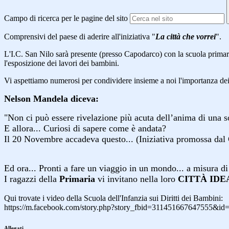
Campo di ricerca per le pagine del sito
Comprensivi del paese
di aderire all'iniziativa "
La città che vorrei
".
L'I.C. San Nilo sarà presente (
presso Capodarco)
con la scuola primar
l'esposizione dei lavori dei bambini.
Vi aspettiamo numerosi per condividere insieme a noi l'importanza de
Nelson Mandela diceva:
"Non ci può essere rivelazione più acuta dell’anima di una so
E allora... Curiosi di sapere come è andata?
Il 20 Novembre accadeva questo... (Iniziativa promossa dal
Ed ora... Pronti a fare un viaggio in un mondo... a misura 
I ragazzi della
Primaria
vi invitano nella loro
CITTÀ IDE
Qui trovate i video della Scuola dell'Infanzia sui Diritti dei Bambini:
https://m.facebook.com/story.php?story_fbid=311451667647555&i
Allegati