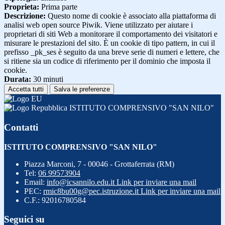
Proprieta:
Prima parte
Descrizione:
Questo nome di cookie è associato alla piattaforma di
analisi web open source Piwik. Viene utilizzato per aiutare i
proprietari di siti Web a monitorare il comportamento dei visitatori e
misurare le prestazioni del sito. È un cookie di tipo pattern, in cui il
prefisso _pk_ses è seguito da una breve serie di numeri e lettere, che
si ritiene sia un codice di riferimento per il dominio che imposta il
cookie.
Durata:
30 minuti
Accetta tutti
Salva le preferenze
ISTITUTO COMPRENSIVO "SAN NILO"
Contatti
ISTITUTO COMPRENSIVO "SAN NILO"
Piazza Marconi, 7 - 00046 - Grottaferrata (RM)
Tel:
06 99573904
Email:
info@icsannilo.edu.it
Link per inviare una mail
PEC:
rmic8bu00g@pec.istruzione.it
Link per inviare una mail
C.F.: 92016780584
Seguici su