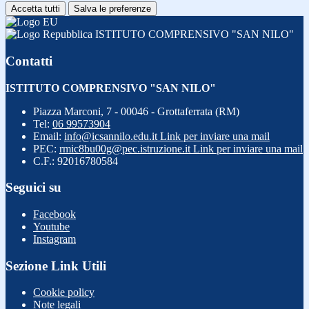
Accetta tutti
Salva le preferenze
ISTITUTO COMPRENSIVO "SAN NILO"
Contatti
ISTITUTO COMPRENSIVO "SAN NILO"
Piazza Marconi, 7 - 00046 - Grottaferrata (RM)
Tel:
06 99573904
Email:
info@icsannilo.edu.it
Link per inviare una mail
PEC:
rmic8bu00g@pec.istruzione.it
Link per inviare una mail
C.F.: 92016780584
Seguici su
Facebook
Youtube
Instagram
Sezione Link Utili
Cookie policy
Note legali