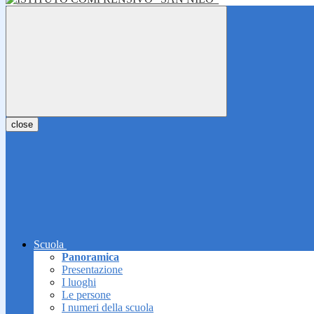
close
Scuola
Panoramica
Presentazione
I luoghi
Le persone
I numeri della scuola