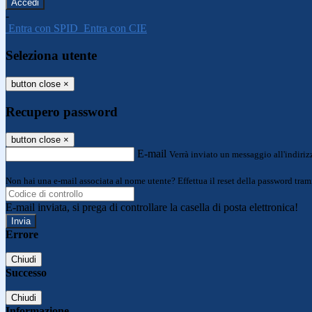
-
Entra con SPID
Entra con CIE
Seleziona utente
button close
×
Recupero password
button close
×
E-mail
Verrà inviato un messaggio all'indirizz
Non hai una e-mail associata al nome utente? Effettua il reset della password tram
E-mail inviata, si prega di controllare la casella di posta elettronica!
Errore
Chiudi
Successo
Chiudi
Informazione