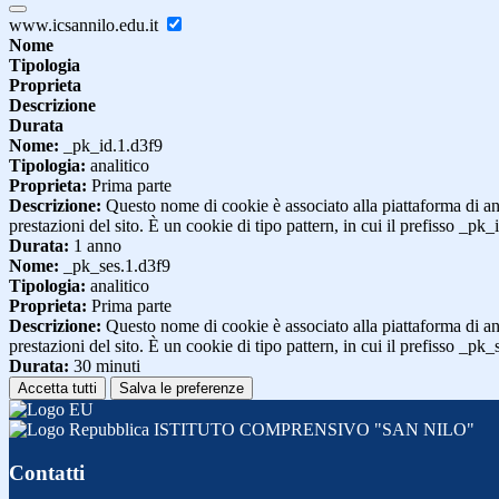
www.icsannilo.edu.it
Nome
Tipologia
Proprieta
Descrizione
Durata
Nome:
_pk_id.1.d3f9
Tipologia:
analitico
Proprieta:
Prima parte
Descrizione:
Questo nome di cookie è associato alla piattaforma di ana
prestazioni del sito. È un cookie di tipo pattern, in cui il prefisso _pk
Durata:
1 anno
Nome:
_pk_ses.1.d3f9
Tipologia:
analitico
Proprieta:
Prima parte
Descrizione:
Questo nome di cookie è associato alla piattaforma di ana
prestazioni del sito. È un cookie di tipo pattern, in cui il prefisso _pk
Durata:
30 minuti
Accetta tutti
Salva le preferenze
ISTITUTO COMPRENSIVO "SAN NILO"
Contatti