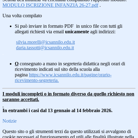
MODULO ISCRIZIONE INFANZIA 26-27.pdf
.
Una volta compilato
Si può inviare in formato PDF in unico file con tutti gli
allegati richiesti via email
unicamente
agli indirizzi:
silvia.morelli@icsannilo.edu.
it
daria.tassotti@icsannilo.edu.
it
.
O
consegnato a mano in segreteria didattica negli orari di
ricevimento indicati sul sito della scuola alla
pagina
https://www.icsannilo.edu.it/pagine/orario-
ricevimento-segreteria.
I moduli incompleti o in formato diverso da quello richiesto non
saranno accettati.
In entrambi i casi dal 13 gennaio al 14 febbraio 2026.
Notizie
Questo sito o gli strumenti terzi da questo utilizzati si avvalgono di
cookie necessari al funzionamento ed utili alle finalità illustrate nella