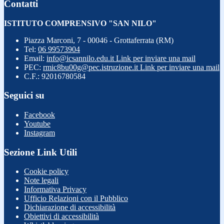
Contatti
ISTITUTO COMPRENSIVO "SAN NILO"
Piazza Marconi, 7 - 00046 - Grottaferrata (RM)
Tel:
06 99573904
Email:
info@icsannilo.edu.it
Link per inviare una mail
PEC:
rmic8bu00g@pec.istruzione.it
Link per inviare una mail
C.F.: 92016780584
Seguici su
Facebook
Youtube
Instagram
Sezione Link Utili
Cookie policy
Note legali
Informativa Privacy
Ufficio Relazioni con il Pubblico
Dichiarazione di accessibilità
Obiettivi di accessibilità