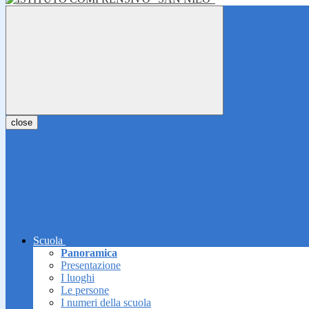
close
Scuola
Panoramica
Presentazione
I luoghi
Le persone
I numeri della scuola