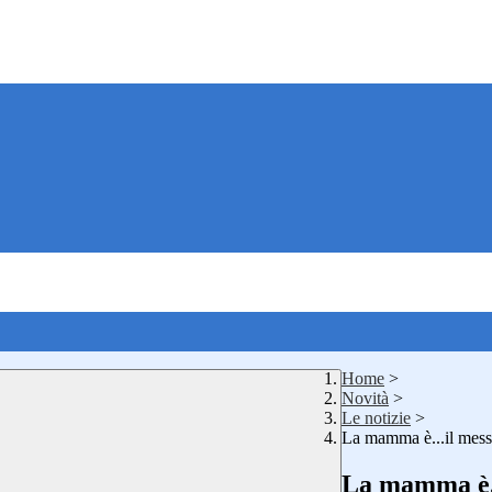
Home
>
Novità
>
Le notizie
>
La mamma è...il mess
La mamma è..