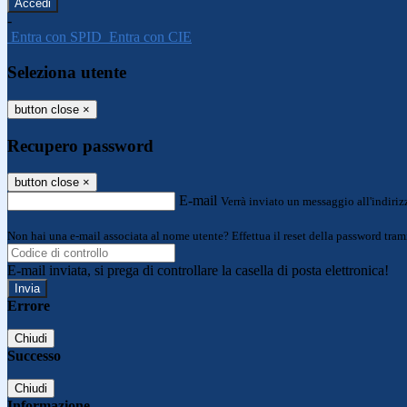
-
Entra con SPID
Entra con CIE
Seleziona utente
button close
×
Recupero password
button close
×
E-mail
Verrà inviato un messaggio all'indirizz
Non hai una e-mail associata al nome utente? Effettua il reset della password tram
E-mail inviata, si prega di controllare la casella di posta elettronica!
Errore
Chiudi
Successo
Chiudi
Informazione