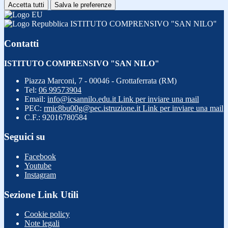
Accetta tutti
Salva le preferenze
ISTITUTO COMPRENSIVO "SAN NILO"
Contatti
ISTITUTO COMPRENSIVO "SAN NILO"
Piazza Marconi, 7 - 00046 - Grottaferrata (RM)
Tel:
06 99573904
Email:
info@icsannilo.edu.it
Link per inviare una mail
PEC:
rmic8bu00g@pec.istruzione.it
Link per inviare una mail
C.F.: 92016780584
Seguici su
Facebook
Youtube
Instagram
Sezione Link Utili
Cookie policy
Note legali