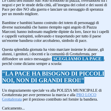
Le classi dell'Istituto San Nilo scendono in piazza, riversandosi tra i
negozi e per le strade della città, all’insegna dei colori e dei suoni di
Pace per dire NO alla guerra e lanciare un messaggio di speranza
per un mondo migliore.
.
Bambine e bambini hanno costruito dei totem di personaggi di
diverse nazionalità che hanno riempito ogni angolo di Piazza
Marconi; hanno indossato magliette dipinte da loro, fasce tra i capelli
e cappelli variopinti, sollevando e trasportando per tutto il paese
un'enorme bandiera color arcobaleno, simbolo di pace.
.
Questa splendida giornata ha visto marciare insieme
le alunne, gli
alunni, i genitori, i docenti e la comunità di Grottaferrata, per
SCEGLIAMO LA PACE
diffondere un unico messaggio:
,
perchè come diciamo sempre a scuola:
.
"LA PACE HA BISOGNO DI PICCOLI
NOI, NON DI GRANDI EROI!"
.
Un ringraziamento speciale va alla POLIZIA MUNICIPALE di
Grottaferrata per aver permesso la marcia e alla
PRO LOCO
Grottaferrata
per il prezioso contributo nel fornire la bandiera.
.
Caricamento...