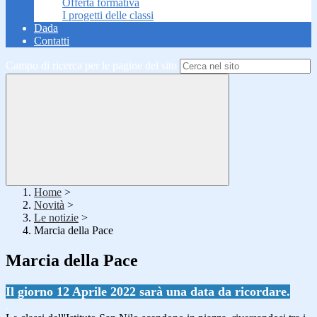
Offerta formativa
I progetti delle classi
Dada
Contatti
Campo di ricerca per le pagine del sito
Home
>
Novità
>
Le notizie
>
Marcia della Pace
Marcia della Pace
Il giorno 12 Aprile 2022 sarà una data da ricordare.
.