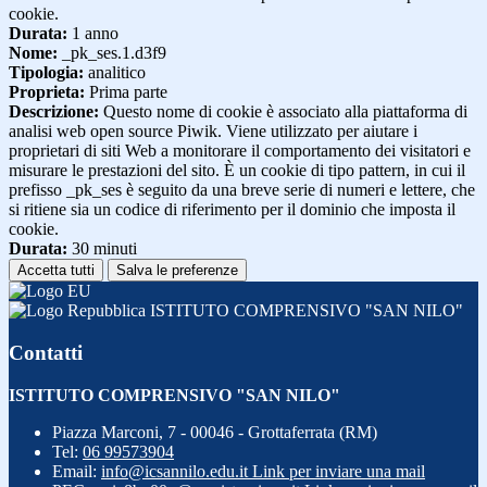
cookie.
Durata:
1 anno
Nome:
_pk_ses.1.d3f9
Tipologia:
analitico
Proprieta:
Prima parte
Descrizione:
Questo nome di cookie è associato alla piattaforma di
analisi web open source Piwik. Viene utilizzato per aiutare i
proprietari di siti Web a monitorare il comportamento dei visitatori e
misurare le prestazioni del sito. È un cookie di tipo pattern, in cui il
prefisso _pk_ses è seguito da una breve serie di numeri e lettere, che
si ritiene sia un codice di riferimento per il dominio che imposta il
cookie.
Durata:
30 minuti
Accetta tutti
Salva le preferenze
ISTITUTO COMPRENSIVO "SAN NILO"
Contatti
ISTITUTO COMPRENSIVO "SAN NILO"
Piazza Marconi, 7 - 00046 - Grottaferrata (RM)
Tel:
06 99573904
Email:
info@icsannilo.edu.it
Link per inviare una mail