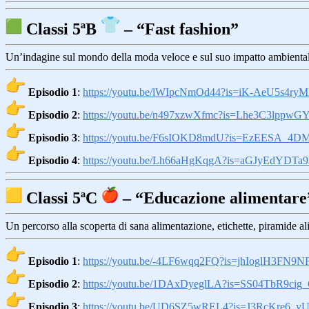
Classi 5ªB
– “Fast fashion”
Un’indagine sul mondo della moda veloce e sul suo impatto ambientale
Episodio 1
:
https://youtu.be/lWIpcNmOd44?
is=iK-AeU5s4ry
Episodio 2
:
https://youtu.be/n497xzwXfmc?
is=Lhe3C3lppwG
Episodio 3
:
https://youtu.be/F6sIOKD8mdU?
is=EzEESA_4
Episodio 4
:
https://youtu.be/Lh66aHgKqgA?
is=aGJyEdYDTa9
Classi 5ªC
– “Educazione alimentare
Un percorso alla scoperta di sana alimentazione, etichette, piramide al
Episodio 1
:
https://youtu.be/-4LF6wqq2FQ?
is=jhIoglH3FN9
Episodio 2
:
https://youtu.be/1DAxDyeglLA?
is=SS04TbR9cig_
Episodio 3
:
https://youtu.be/UD6SZ5wREL4?
is=J3RcKre6_y