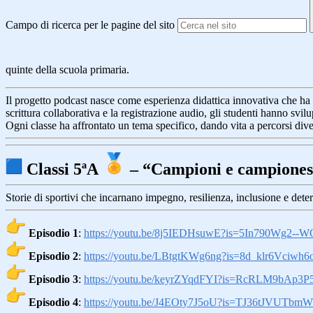
Campo di ricerca per le pagine del sito
quinte della scuola primaria.
Il progetto podcast nasce come esperienza didattica innovativa che ha p
scrittura collaborativa e la registrazione audio, gli studenti hanno svi
Ogni classe ha affrontato un tema specifico, dando vita a percorsi div
Classi 5ªA
– “Campioni e campioness
Storie di sportivi che incarnano impegno, resilienza, inclusione e det
Episodio 1
:
https://youtu.be/8j5IEDHsuwE?
is=5In790Wg2--
Episodio 2
:
https://youtu.be/LBtgtKWg6ng?
is=8d_klr6Vciwh6
Episodio 3
:
https://youtu.be/keyrZYqdFYI?
is=RcRLM9bAp3P
Episodio 4
:
https://youtu.be/J4EOty7J5oU?
is=TJ36tJVUTbm