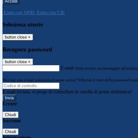
-
Entra con SPID
Entra con CIE
Seleziona utente
button close
×
Recupero password
button close
×
E-mail
Verrà inviato un messaggio all'indirizz
Non hai una e-mail associata al nome utente? Effettua il reset della password tram
E-mail inviata, si prega di controllare la casella di posta elettronica!
Errore
Chiudi
Successo
Chiudi
Informazione