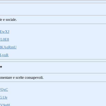
 e sociale.
MEwXJ
YL0E8
DMKAqRmU
I-vuR
”
imentare e scelte consapevoli.
NFQxC
G1Je
UV9q8L