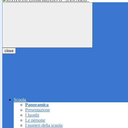
close
Scuola
Panoramica
Presentazione
I luoghi
Le persone
I numeri della scuola