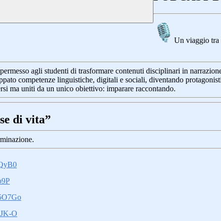
Un viaggio tra 
ermesso agli studenti di trasformare contenuti disciplinari in narrazione
luppato competenze linguistiche, digitali e sociali, diventando protagoni
ersi ma uniti da un unico obiettivo: imparare raccontando.
e di vita”
erminazione.
WQyB0
o9P
5O7Go
WJK-O