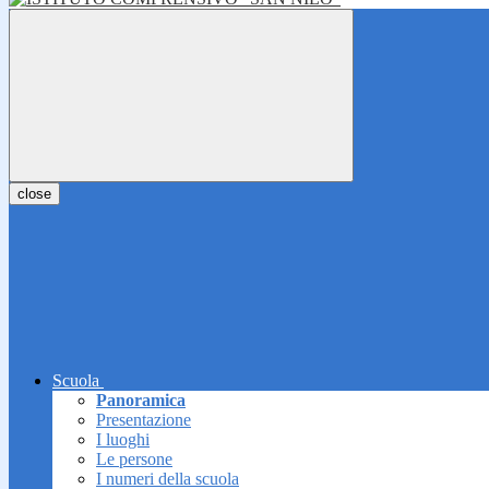
close
Scuola
Panoramica
Presentazione
I luoghi
Le persone
I numeri della scuola