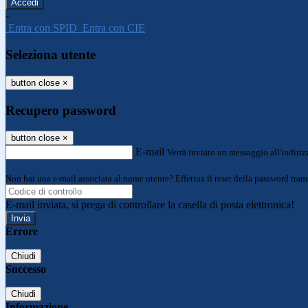
-
Entra con SPID
Entra con CIE
Seleziona utente
button close
×
Recupero password
button close
×
E-mail
Verrà inviato un messaggio all'indirizz
Non hai una e-mail associata al nome utente? Effettua il reset della password tram
E-mail inviata, si prega di controllare la casella di posta elettronica!
Errore
Chiudi
Successo
Chiudi
Informazione