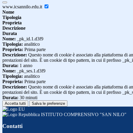
www.icsannilo.edu.it
Nome
Tipologia
Proprieta
Descrizione
Durata
Nome:
_pk_id.1.d3f9
Tipologia:
analitico
Proprieta:
Prima parte
Descrizione:
Questo nome di cookie è associato alla piattaforma di ana
prestazioni del sito. È un cookie di tipo pattern, in cui il prefisso _pk
Durata:
1 anno
Nome:
_pk_ses.1.d3f9
Tipologia:
analitico
Proprieta:
Prima parte
Descrizione:
Questo nome di cookie è associato alla piattaforma di ana
prestazioni del sito. È un cookie di tipo pattern, in cui il prefisso _pk
Durata:
30 minuti
Accetta tutti
Salva le preferenze
ISTITUTO COMPRENSIVO "SAN NILO"
Contatti