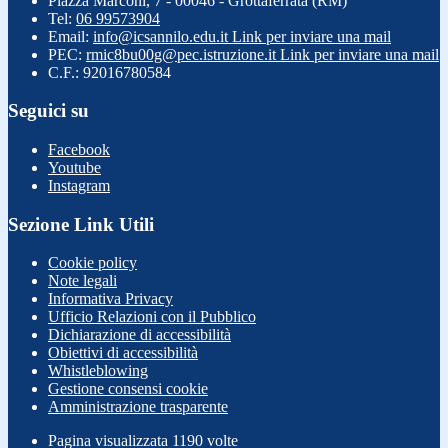
Piazza Marconi, 7 - 00046 - Grottaferrata (RM)
Tel:
06 99573904
Email:
info@icsannilo.edu.it
Link per inviare una mail
PEC:
rmic8bu00g@pec.istruzione.it
Link per inviare una mail
C.F.: 92016780584
Seguici su
Facebook
Youtube
Instagram
Sezione Link Utili
Cookie policy
Note legali
Informativa Privacy
Ufficio Relazioni con il Pubblico
Dichiarazione di accessibilità
Obiettivi di accessibilità
Whistleblowing
Gestione consensi cookie
Amministrazione trasparente
Pagina visualizzata
1190
volte