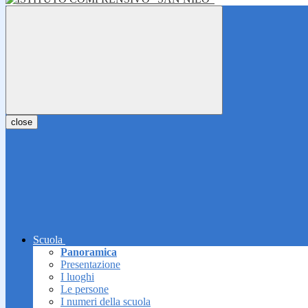
close
Scuola
Panoramica
Presentazione
I luoghi
Le persone
I numeri della scuola