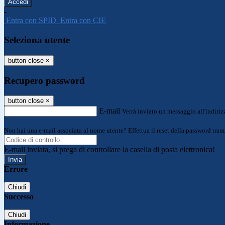
-
Entra con SPID
Entra con CIE
Seleziona utente
button close
×
Recupero password
button close
×
E-mail
Verrà inviato un messaggio all'indirizz
Non hai una e-mail associata al nome utente? Effettua il reset della password tram
E-mail inviata, si prega di controllare la casella di posta elettronica!
Errore
Chiudi
Successo
Chiudi
Informazione