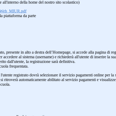
e all'interno della home del nostro sito scolastico)
nte_Web_MIUR.pdf
lla piattaforma da parte
to, presente in alto a destra dell’Homepage, si accede alla pagina di regis
 per accedere al sistema (username) e richiederà all'utente di inserire la 
ito dall'utente, la registrazione sarà definitiva.
Scuola frequentata.
'utente registrato dovrà selezionare il servizio pagamenti online per la 
i ritroverà automaticamente abilitato al servizio pagamenti e visualizzerà 
Scuola.