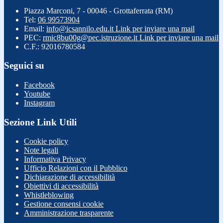
Piazza Marconi, 7 - 00046 - Grottaferrata (RM)
Tel:
06 99573904
Email:
info@icsannilo.edu.it
Link per inviare una mail
PEC:
rmic8bu00g@pec.istruzione.it
Link per inviare una mail
C.F.: 92016780584
Seguici su
Facebook
Youtube
Instagram
Sezione Link Utili
Cookie policy
Note legali
Informativa Privacy
Ufficio Relazioni con il Pubblico
Dichiarazione di accessibilità
Obiettivi di accessibilità
Whistleblowing
Gestione consensi cookie
Amministrazione trasparente