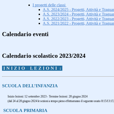
I progetti delle classi
A.S. 2024/2025 - Progetti, Attività e Traguard
A.S. 2023/2024 - Progetti, Attività e Traguard
A.S. 2022/2023 - Progetti, Attività e Traguard
A.S. 2021/2022 - Progetti, Attività e Traguard
Calendario eventi
Calendario scolastico 2023/2024
I N I Z I O L E Z I O N I :
SCUOLA
DELL’INFANZIA
Inizio
lezioni:
12
settembre
2023
-
Termine
lezioni:
28
giugno
2024
(
dal 24 al 28 giugno 2024 le sezioni a tempo pieno effettueranno il seguente orario 8:15/13:15
.
SCUOLA
PRIMARIA