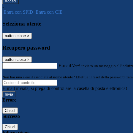
-
Entra con SPID
Entra con CIE
Seleziona utente
button close
×
Recupero password
button close
×
E-mail
Verrà inviato un messaggio all'indirizz
Non hai una e-mail associata al nome utente? Effettua il reset della password tram
E-mail inviata, si prega di controllare la casella di posta elettronica!
Errore
Chiudi
Successo
Chiudi
Informazione