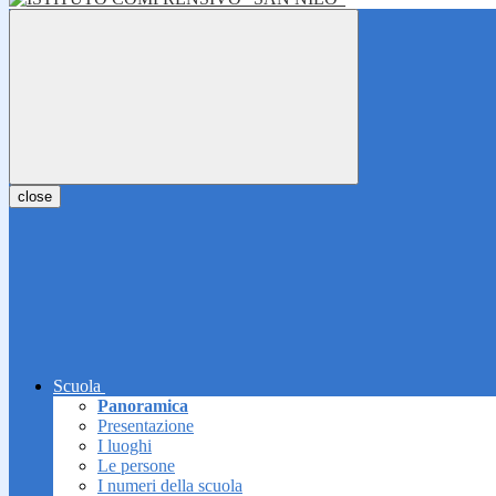
close
Scuola
Panoramica
Presentazione
I luoghi
Le persone
I numeri della scuola