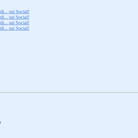
i... sui Social!
i... sui Social!
i... sui Social!
i... sui Social!
)