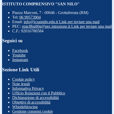
ISTITUTO COMPRENSIVO "SAN NILO"
Piazza Marconi, 7 - 00046 - Grottaferrata (RM)
Tel:
06 99573904
Email:
info@icsannilo.edu.it
Link per inviare una mail
PEC:
rmic8bu00g@pec.istruzione.it
Link per inviare una mail
C.F.: 92016780584
Seguici su
Facebook
Youtube
Instagram
Sezione Link Utili
Cookie policy
Note legali
Informativa Privacy
Ufficio Relazioni con il Pubblico
Dichiarazione di accessibilità
Obiettivi di accessibilità
Whistleblowing
Gestione consensi cookie