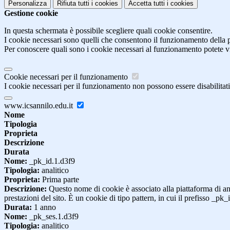
Personalizza
Rifiuta tutti
i cookies
Accetta tutti
i cookies
Gestione cookie
In questa schermata è possibile scegliere quali cookie consentire.
I cookie necessari sono quelli che consentono il funzionamento della pi
Per conoscere quali sono i cookie necessari al funzionamento potete v
Cookie necessari per il funzionamento
I cookie necessari per il funzionamento non possono essere disabilitati.
www.icsannilo.edu.it
Nome
Tipologia
Proprieta
Descrizione
Durata
Nome:
_pk_id.1.d3f9
Tipologia:
analitico
Proprieta:
Prima parte
Descrizione:
Questo nome di cookie è associato alla piattaforma di ana
prestazioni del sito. È un cookie di tipo pattern, in cui il prefisso _pk
Durata:
1 anno
Nome:
_pk_ses.1.d3f9
Tipologia:
analitico