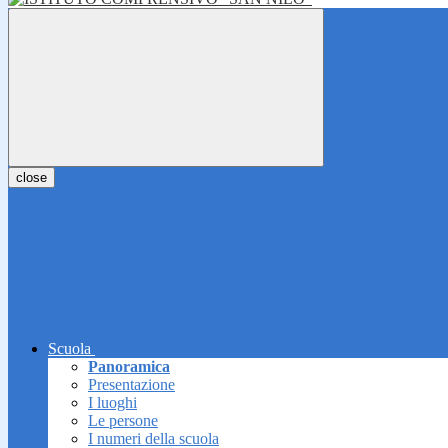
close
Scuola
Panoramica
Presentazione
I luoghi
Le persone
I numeri della scuola