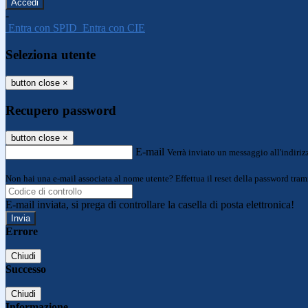
-
Entra con SPID
Entra con CIE
Seleziona utente
button close
×
Recupero password
button close
×
E-mail
Verrà inviato un messaggio all'indirizz
Non hai una e-mail associata al nome utente? Effettua il reset della password tram
E-mail inviata, si prega di controllare la casella di posta elettronica!
Errore
Chiudi
Successo
Chiudi
Informazione