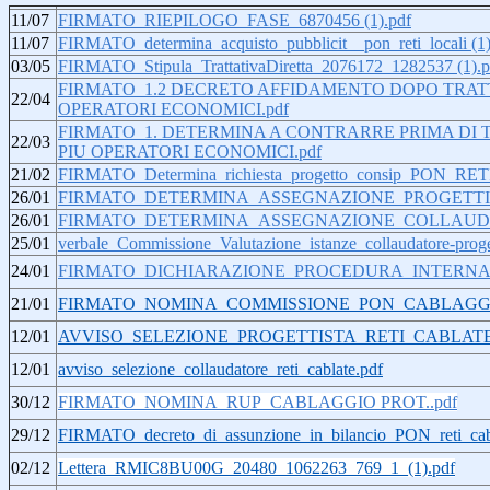
11/07
FIRMATO_RIEPILOGO_FASE_6870456 (1).pdf
11/07
FIRMATO_determina_acquisto_pubblicit__pon_reti_locali (1)
03/05
FIRMATO_Stipula_TrattativaDiretta_2076172_1282537 (1).p
FIRMATO_1.2 DECRETO AFFIDAMENTO DOPO TRATT
22/04
OPERATORI ECONOMICI.pdf
FIRMATO_1. DETERMINA A CONTRARRE PRIMA DI 
22/03
PIU OPERATORI ECONOMICI.pdf
21/02
FIRMATO_Determina_richiesta_progetto_consip_PON_R
26/01
FIRMATO_DETERMINA_ASSEGNAZIONE_PROGETTI
26/01
FIRMATO_DETERMINA_ASSEGNAZIONE_COLLAUD
25/01
verbale_Commissione_Valutazione_istanze_collaudatore-p
24/01
FIRMATO_DICHIARAZIONE_PROCEDURA_INTERNA_
21/01
FIRMATO_NOMINA_COMMISSIONE_PON_CABLAGGI
12/01
AVVISO_SELEZIONE_PROGETTISTA_RETI_CABLATE
12/01
avviso_selezione_collaudatore_reti_cablate.pdf
30/12
FIRMATO_NOMINA_RUP_CABLAGGIO PROT..pdf
29/12
FIRMATO_decreto_di_assunzione_in_bilancio_PON_reti_cab
02/12
Lettera_RMIC8BU00G_20480_1062263_769_1_(1).pdf