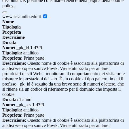
disabilitati. È possibile consultare l'elenco nella pagina della cookie
policy.
www.icsannilo.edu.it
Nome
Tipologia
Proprieta
Descrizione
Durata
Nome:
_pk_id.1.d3f9
Tipologia:
analitico
Proprieta:
Prima parte
Descrizione:
Questo nome di cookie è associato alla piattaforma di
analisi web open source Piwik. Viene utilizzato per aiutare i
proprietari di siti Web a monitorare il comportamento dei visitatori e
misurare le prestazioni del sito. È un cookie di tipo pattern, in cui il
prefisso _pk_id è seguito da una breve serie di numeri e lettere, che
si ritiene sia un codice di riferimento per il dominio che imposta il
cookie.
Durata:
1 anno
Nome:
_pk_ses.1.d3f9
Tipologia:
analitico
Proprieta:
Prima parte
Descrizione:
Questo nome di cookie è associato alla piattaforma di
analisi web open source Piwik. Viene utilizzato per aiutare i