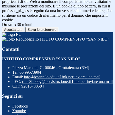
proprietari di siti Web a monitorare il comportamento dei visitatori e
misurare le prestazioni del sito. È un cookie di tipo pattern, in cui il
prefisso _pk_ses è seguito da una breve serie di numeri e lettere, che
si ritiene sia un codice di riferimento per il dominio che imposta il
cookie.
Durata:
30 minuti
Accetta tutti
Salva le preferenze
ISTITUTO COMPRENSIVO "SAN NILO"
Contatti
ISTITUTO COMPRENSIVO "SAN NILO"
Piazza Marconi, 7 - 00046 - Grottaferrata (RM)
Tel:
06 99573904
Email:
info@icsannilo.edu.it
Link per inviare una mail
PEC:
rmic8bu00g@pec.istruzione.it
Link per inviare una mail
C.F.: 92016780584
Seguici su
Facebook
Youtube