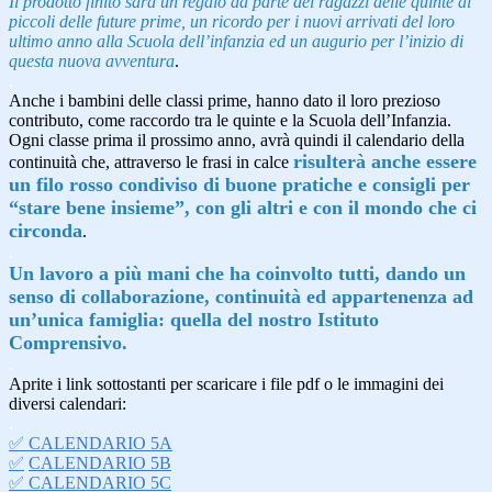
Il prodotto finito sarà un regalo da parte dei ragazzi delle quinte ai
piccoli delle future prime, un ricordo per i nuovi arrivati del loro
ultimo anno alla Scuola dell’infanzia ed un augurio per l’inizio di
questa nuova avventura
.
.
Anche i bambini delle classi prime, hanno dato il loro prezioso
contributo, come raccordo tra le quinte e la Scuola dell’Infanzia.
Ogni classe prima il prossimo anno, avrà quindi il calendario della
risulterà anche essere
continuità che, attraverso le frasi in calce
un filo rosso condiviso di buone pratiche e consigli per
“stare bene insieme”, con gli altri e con il mondo che ci
circonda
.
.
Un lavoro a più mani che ha coinvolto tutti, dando un
senso di collaborazione, continuità ed appartenenza ad
un’unica famiglia: quella del nostro Istituto
Comprensivo.
.
Aprite i link sottostanti per scaricare i file pdf o le immagini dei
diversi calendari:
.
✅ CALENDARIO 5A
✅
CALENDARIO 5B
✅
CALENDARIO 5C