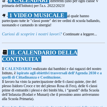
6 CALENDARI
📆 -
differenti (uno per ogni classe V
primaria dell'Istituto) per l'a.s. 2022/2023!
.
1 VIDEO MUSICALE
🎥 -
al quale hanno
partecipato tutte le "classi ponte" dei tre ordini di scuola ballando,
suonando e cantando in sinergia!
.
Curiosi di scoprire i nostri lavori?
Continuate a leggere...
.
..
📆
IL CALENDARIO DELLA
CONTINUITA'
.
Il
CALENDARIO
realizzato dai bambini e dai ragazzi del nostro
Istituto, è
ispirato agli
obiettivi trasversali dell’Agenda 2030 e a
quelli di Cittadinanza e Costituzione
.
Il lavoro ha visto la partecipazione delle 6 classi quinte, (tre del
plesso Isidoro Croce e tre del plesso Rosa di Feo), delle 6 classi
prime di entrambi i plessi e dei bimbi blu, i “grandi” della Scuola
dell’Infanzia (Rodari e Munari) che il prossimo anno arriveranno
alla Scuola Primaria).
.