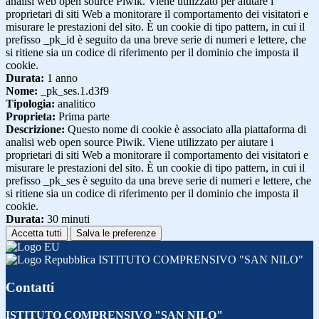
analisi web open source Piwik. Viene utilizzato per aiutare i
proprietari di siti Web a monitorare il comportamento dei visitatori e
misurare le prestazioni del sito. È un cookie di tipo pattern, in cui il
prefisso _pk_id è seguito da una breve serie di numeri e lettere, che
si ritiene sia un codice di riferimento per il dominio che imposta il
cookie.
Durata:
1 anno
Nome:
_pk_ses.1.d3f9
Tipologia:
analitico
Proprieta:
Prima parte
Descrizione:
Questo nome di cookie è associato alla piattaforma di
analisi web open source Piwik. Viene utilizzato per aiutare i
proprietari di siti Web a monitorare il comportamento dei visitatori e
misurare le prestazioni del sito. È un cookie di tipo pattern, in cui il
prefisso _pk_ses è seguito da una breve serie di numeri e lettere, che
si ritiene sia un codice di riferimento per il dominio che imposta il
cookie.
Durata:
30 minuti
Accetta tutti
Salva le preferenze
ISTITUTO COMPRENSIVO "SAN NILO"
Contatti
ISTITUTO COMPRENSIVO "SAN NILO"