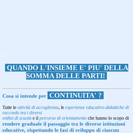
.
QUANDO L'INSIEME E' PIU' DELLA
SOMMA DELLE PARTI!
.
..
CONTINUITA' ?
Cosa si intende per
.
Tutte le
attività di accoglienza
, le
esperienze educativo-didattiche
di
raccordo tra i diversi
ordini di scuola
e il
percorso di orientamento
che hanno lo scopo di
rendere graduale il passaggio tra le diverse istituzioni
educative, rispettando le fasi di sviluppo di ciascun