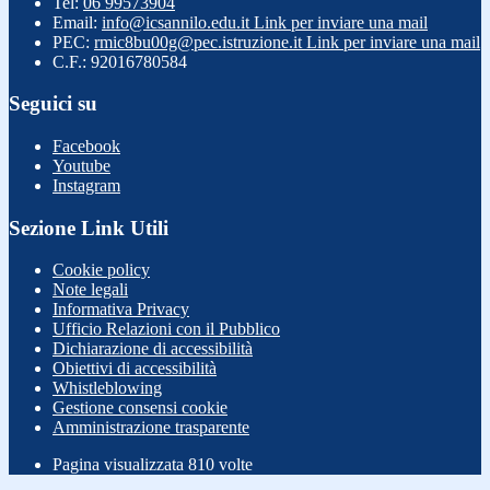
Tel:
06 99573904
Email:
info@icsannilo.edu.it
Link per inviare una mail
PEC:
rmic8bu00g@pec.istruzione.it
Link per inviare una mail
C.F.: 92016780584
Seguici su
Facebook
Youtube
Instagram
Sezione Link Utili
Cookie policy
Note legali
Informativa Privacy
Ufficio Relazioni con il Pubblico
Dichiarazione di accessibilità
Obiettivi di accessibilità
Whistleblowing
Gestione consensi cookie
Amministrazione trasparente
Pagina visualizzata
810
volte