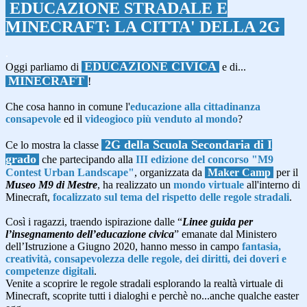
EDUCAZIONE STRADALE E
MINECRAFT: LA CITTA' DELLA 2G
.
EDUCAZIONE CIVICA
Oggi
parliamo
di
e di...
MINECRAFT
!
Che cosa hanno in comune l'
educazione alla cittadinanza
consapevole
ed il
videogioco più venduto al mondo
?
2G della Scuola Secondaria di I
Ce lo mostra la classe
grado
che partecipando alla
III edizione del concorso
"M9
Contest Urban Landscape"
, organizzata da
Maker Camp
per il
Museo M9 di Mestre
, ha realizzato un
mondo virtuale
all'interno di
Minecraft
,
focalizzato sul tema del rispetto delle regole stradali
.
Così i ragazzi, traendo ispirazione dalle “
Linee guida per
l’insegnamento dell’educazione civica
” emanate dal Ministero
dell’Istruzione a Giugno 2020, hanno messo in campo
fantasia,
creatività, consapevolezza delle regole, dei diritti, dei doveri e
competenze digitali
.
Venite a scoprire le regole stradali esplorando la realtà virtuale di
Minecraft, scoprite tutti i dialoghi e perchè no...anche qualche easter