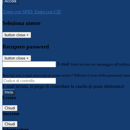
-
Entra con SPID
Entra con CIE
Seleziona utente
button close
×
Recupero password
button close
×
E-mail
Verrà inviato un messaggio all'indirizz
Non hai una e-mail associata al nome utente? Effettua il reset della password tram
E-mail inviata, si prega di controllare la casella di posta elettronica!
Errore
Chiudi
Successo
Chiudi
Informazione