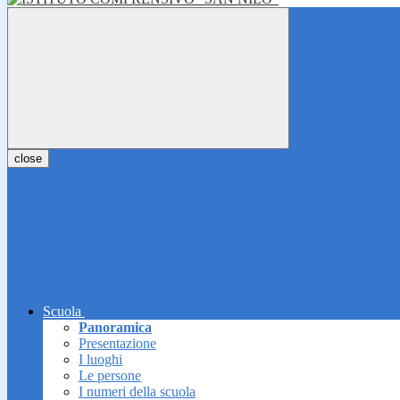
close
Scuola
Panoramica
Presentazione
I luoghi
Le persone
I numeri della scuola