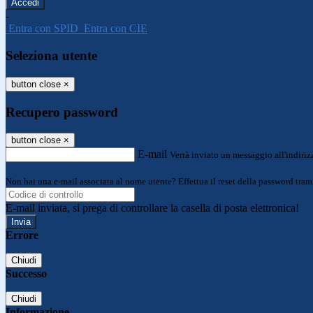
-
Entra con SPID
Entra con CIE
Seleziona utente
button close
×
Recupero password
button close
×
E-mail
Verrà inviato un messaggio all'indirizz
Non hai una e-mail associata al nome utente? Effettua il reset della password tram
E-mail inviata, si prega di controllare la casella di posta elettronica!
Errore
Chiudi
Successo
Chiudi
Informazione