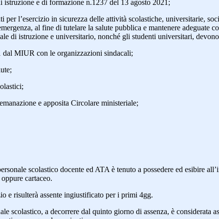
 istruzione e di formazione n.1237 del 13 agosto 2021;
l’esercizio in sicurezza delle attività scolastiche, universitarie, sociali
mergenza, al fine di tutelare la salute pubblica e mantenere adeguate co
onale di istruzione e universitario, nonché gli studenti universitari, dev
21 dal MIUR con le organizzazioni sindacali;
ute;
olastici;
anazione e apposita Circolare ministeriale;
personale scolastico docente ed ATA è tenuto a possedere ed esibire all
 oppure cartaceo.
 e risulterà assente ingiustificato per i primi 4gg.
e scolastico, a decorrere dal quinto giorno di assenza, è considerata as