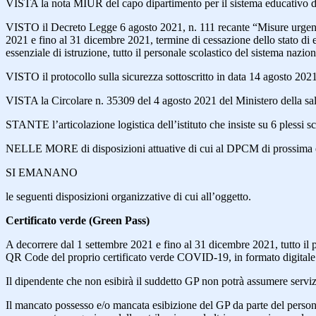
VISTA la nota MIUR del capo dipartimento per il sistema educativo di
VISTO il Decreto Legge 6 agosto 2021, n. 111 recante “Misure urgenti per 
2021 e fino al 31 dicembre 2021, termine di cessazione dello stato di e
essenziale di istruzione, tutto il personale scolastico del sistema nazi
VISTO il protocollo sulla sicurezza sottoscritto in data 14 agosto 20
VISTA la Circolare n. 35309 del 4 agosto 2021 del Ministero della sal
STANTE l’articolazione logistica dell’istituto che insiste su 6 plessi sc
NELLE MORE di disposizioni attuative di cui al DPCM di prossima em
SI EMANANO
le seguenti disposizioni organizzative di cui all’oggetto.
Certificato verde (Green Pass)
A decorrere dal 1 settembre 2021 e fino al 31 dicembre 2021, tutto il 
QR Code del proprio certificato verde COVID-19, in formato digitale
Il dipendente che non esibirà il suddetto GP non potrà assumere servizio
Il mancato possesso e/o mancata esibizione del GP da parte del personal