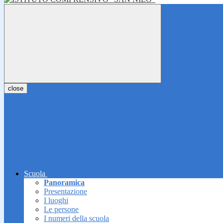
close
Scuola
Panoramica
Presentazione
I luoghi
Le persone
I numeri della scuola