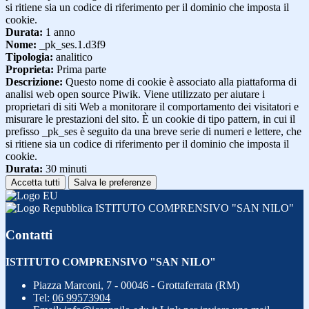
si ritiene sia un codice di riferimento per il dominio che imposta il
cookie.
Durata:
1 anno
Nome:
_pk_ses.1.d3f9
Tipologia:
analitico
Proprieta:
Prima parte
Descrizione:
Questo nome di cookie è associato alla piattaforma di
analisi web open source Piwik. Viene utilizzato per aiutare i
proprietari di siti Web a monitorare il comportamento dei visitatori e
misurare le prestazioni del sito. È un cookie di tipo pattern, in cui il
prefisso _pk_ses è seguito da una breve serie di numeri e lettere, che
si ritiene sia un codice di riferimento per il dominio che imposta il
cookie.
Durata:
30 minuti
Accetta tutti
Salva le preferenze
ISTITUTO COMPRENSIVO "SAN NILO"
Contatti
ISTITUTO COMPRENSIVO "SAN NILO"
Piazza Marconi, 7 - 00046 - Grottaferrata (RM)
Tel:
06 99573904