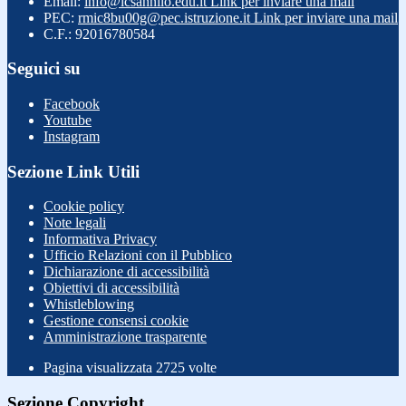
Email:
info@icsannilo.edu.it
Link per inviare una mail
PEC:
rmic8bu00g@pec.istruzione.it
Link per inviare una mail
C.F.: 92016780584
Seguici su
Facebook
Youtube
Instagram
Sezione Link Utili
Cookie policy
Note legali
Informativa Privacy
Ufficio Relazioni con il Pubblico
Dichiarazione di accessibilità
Obiettivi di accessibilità
Whistleblowing
Gestione consensi cookie
Amministrazione trasparente
Pagina visualizzata
2725
volte
Sezione Copyright