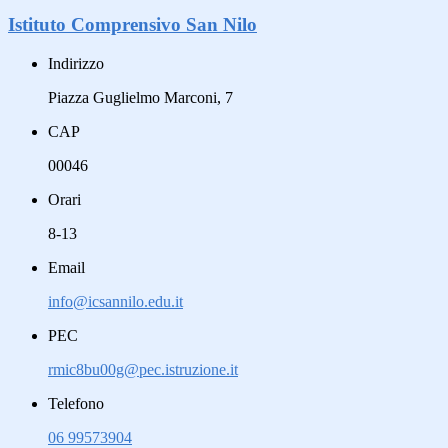
Istituto Comprensivo San Nilo
Indirizzo
Piazza Guglielmo Marconi, 7
CAP
00046
Orari
8-13
Email
info@icsannilo.edu.it
PEC
rmic8bu00g@pec.istruzione.it
Telefono
06 99573904