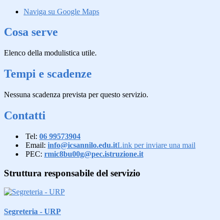
Naviga su Google Maps
Cosa serve
Elenco della modulistica utile.
Tempi e scadenze
Nessuna scadenza prevista per questo servizio.
Contatti
Tel:
06 99573904
Email:
info@icsannilo.edu.it
Link per inviare una mail
PEC:
rmic8bu00g@pec.istruzione.it
Struttura responsabile del servizio
Segreteria - URP