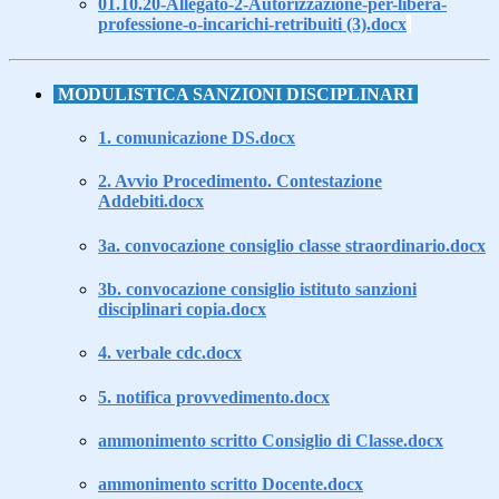
01.10.20-Allegato-2-Autorizzazione-per-libera-
professione-o-incarichi-retribuiti (3).docx
.
MODULISTICA SANZIONI DISCIPLINARI
1. comunicazione DS.docx
2. Avvio Procedimento. Contestazione
Addebiti.docx
3a. convocazione consiglio classe straordinario.docx
3b. convocazione consiglio istituto sanzioni
disciplinari copia.docx
4. verbale cdc.docx
5. notifica provvedimento.docx
ammonimento scritto Consiglio di Classe.docx
ammonimento scritto Docente.docx