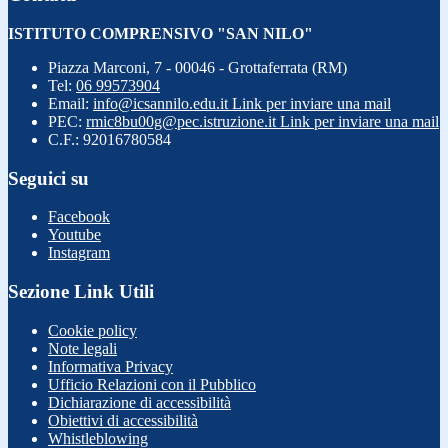
ISTITUTO COMPRENSIVO "SAN NILO"
Piazza Marconi, 7 - 00046 - Grottaferrata (RM)
Tel:
06 99573904
Email:
info@icsannilo.edu.it
Link per inviare una mail
PEC:
rmic8bu00g@pec.istruzione.it
Link per inviare una mail
C.F.: 92016780584
Seguici su
Facebook
Youtube
Instagram
Sezione Link Utili
Cookie policy
Note legali
Informativa Privacy
Ufficio Relazioni con il Pubblico
Dichiarazione di accessibilità
Obiettivi di accessibilità
Whistleblowing