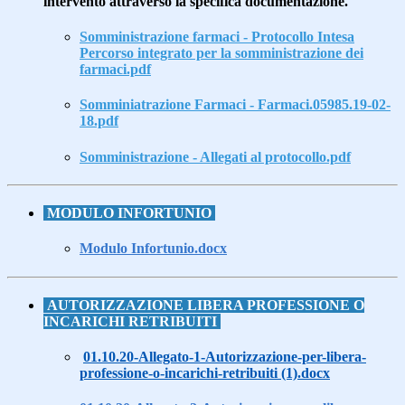
intervento attraverso la specifica documentazione.
Somministrazione farmaci - Protocollo Intesa
Percorso integrato per la somministrazione dei
farmaci.pdf
Somminiatrazione Farmaci - Farmaci.05985.19-02-
18.pdf
Somministrazione - Allegati al protocollo.pdf
MODULO INFORTUNIO
Modulo Infortunio.docx
AUTORIZZAZIONE LIBERA PROFESSIONE O
INCARICHI RETRIBUITI
01.10.20-Allegato-1-Autorizzazione-per-libera-
professione-o-incarichi-retribuiti (1).docx