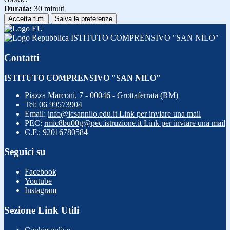
Durata:
30 minuti
Accetta tutti
Salva le preferenze
ISTITUTO COMPRENSIVO "SAN NILO"
Contatti
ISTITUTO COMPRENSIVO "SAN NILO"
Piazza Marconi, 7 - 00046 - Grottaferrata (RM)
Tel:
06 99573904
Email:
info@icsannilo.edu.it
Link per inviare una mail
PEC:
rmic8bu00g@pec.istruzione.it
Link per inviare una mail
C.F.: 92016780584
Seguici su
Facebook
Youtube
Instagram
Sezione Link Utili