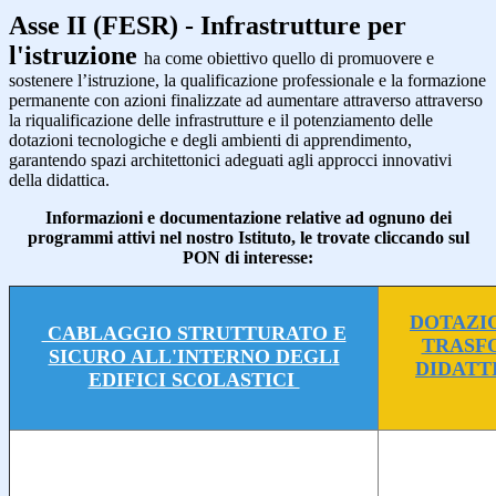
Asse II (FESR)
- Infrastrutture per
l'istruzione
ha come obiettivo quello di promuovere e
sostenere l’istruzione, la qualificazione professionale e la formazione
permanente con azioni finalizzate ad aumentare attraverso attraverso
la riqualificazione delle infrastrutture e il potenziamento delle
dotazioni tecnologiche e degli ambienti di apprendimento,
garantendo spazi architettonici adeguati agli approcci innovativi
della didattica.
Informazioni e documentazione relative ad ognuno dei
programmi attivi nel nostro Istituto, le trovate cliccando sul
PON di interesse:
DOTAZIO
CABLAGGIO STRUTTURATO E
TRASF
SICURO ALL'INTERNO DEGLI
DIDATT
EDIFICI SCOLASTICI