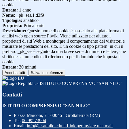
cookie.
Durata:
1 anno
Nome:
_pk_ses.1.d3f9
Tipologia:
analitico
Proprieta:
Prima parte
Descrizione:
Questo nome di cookie è associato alla piattaforma di
analisi web open source Piwik. Viene utilizzato per aiutare i
proprietari di siti Web a monitorare il comportamento dei visitatori e
misurare le prestazioni del sito. È un cookie di tipo pattern, in cui il
prefisso _pk_ses è seguito da una breve serie di numeri e lettere, che
si ritiene sia un codice di riferimento per il dominio che imposta il
cookie.
Durata:
30 minuti
Accetta tutti
Salva le preferenze
ISTITUTO COMPRENSIVO "SAN NILO"
Contatti
ISTITUTO COMPRENSIVO "SAN NILO"
Piazza Marconi, 7 - 00046 - Grottaferrata (RM)
Tel:
06 99573904
Email:
info@icsannilo.edu.it
Link per inviare una mail