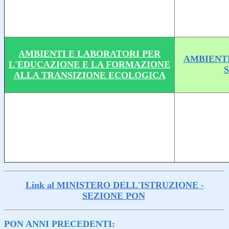
AMBIENTI E LABORATORI PER
AMBIENTI
L'EDUCAZIONE E LA FORMAZIONE
ALLA TRANSIZIONE ECOLOGICA
Link al MINISTERO DELL'ISTRUZIONE -
SEZIONE PON
PON ANNI PRECEDENTI: