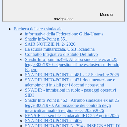
Menu di
navigazione
Bacheca dell'area sindacale
informativa della Federazione Gilda-Unams
Snadir Info-Point n.551
SAIR NOTIZIE N. 2- 2026
La scuola militarizzata. USB locandina
Contratto Integrativo d'Istituto Definitivo
Snadir Info-point n.494. All'albo sindacale ex art.25
legge 300/1970 - Question Time esclusivo sul Fondo
Espero
SNADIR INFO-POINT n. 481 - 22 Settembre 2025
SNADIR INFO-POINT n. 471 documentazione e
adempimenti iniziali per i docenti neoassunti
SNADIR - immissioni in ruolo - passaggi operativi
SIDI
Snadir Info-Point n.462 - All'albo sindacale ex art.25
legge 300/1970. Automazione dei contratti degli
incaricati annuali di religione a.s. 2025/2026
FENSIR - assemblea sindacale IRC 25 Agosto 2025
SNADIR INFO-POINT n. 406
SNADIR INFO-POINT N. 394 - INSEGNANTI DI