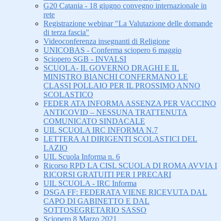
G20 Catania - 18 giugno convegno internazionale in
rete
Registrazione webinar "La Valutazione delle domande
di terza fascia"
Videoconferenza insegnanti di Religione
UNICOBAS - Conferma sciopero 6 maggio
Sciopero SGB - INVALSI
SCUOLA- IL GOVERNO DRAGHI E IL
MINISTRO BIANCHI CONFERMANO LE
CLASSI POLLAIO PER IL PROSSIMO ANNO
SCOLASTICO
FEDER ATA INFORMA ASSENZA PER VACCINO
ANTICOVID – NESSUNA TRATTENUTA
COMUNICATO SINDACALE
UIL SCUOLA IRC INFORMA N.7
LETTERA AI DIRIGENTI SCOLASTICI DEL
LAZIO
UIL Scuola Informa n. 6
Ricorso RPD LA CISL SCUOLA DI ROMA AVVIA I
RICORSI GRATUITI PER I PRECARI
UIL SCUOLA - IRC Informa
DSGA FF: FEDERATA VIENE RICEVUTA DAL
CAPO DI GABINETTO E DAL
SOTTOSEGRETARIO SASSO
Sciopero 8 Marzo 2021