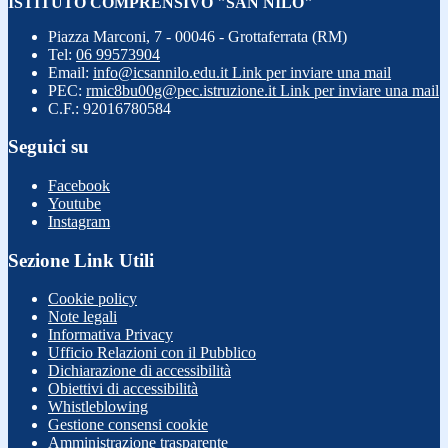
ISTITUTO COMPRENSIVO "SAN NILO"
Piazza Marconi, 7 - 00046 - Grottaferrata (RM)
Tel:
06 99573904
Email:
info@icsannilo.edu.it
Link per inviare una mail
PEC:
rmic8bu00g@pec.istruzione.it
Link per inviare una mail
C.F.: 92016780584
Seguici su
Facebook
Youtube
Instagram
Sezione Link Utili
Cookie policy
Note legali
Informativa Privacy
Ufficio Relazioni con il Pubblico
Dichiarazione di accessibilità
Obiettivi di accessibilità
Whistleblowing
Gestione consensi cookie
Amministrazione trasparente