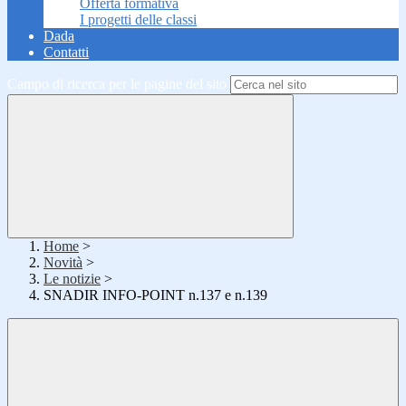
Offerta formativa
I progetti delle classi
Dada
Contatti
Campo di ricerca per le pagine del sito
Home
>
Novità
>
Le notizie
>
SNADIR INFO-POINT n.137 e n.139