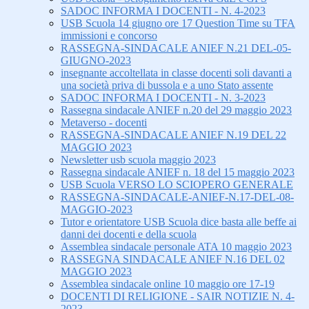
SADOC INFORMA I DOCENTI - N. 4-2023
USB Scuola 14 giugno ore 17 Question Time su TFA
immissioni e concorso
RASSEGNA-SINDACALE ANIEF N.21 DEL-05-
GIUGNO-2023
insegnante accoltellata in classe docenti soli davanti a
una società priva di bussola e a uno Stato assente
SADOC INFORMA I DOCENTI - N. 3-2023
Rassegna sindacale ANIEF n.20 del 29 maggio 2023
Metaverso - docenti
RASSEGNA-SINDACALE ANIEF N.19 DEL 22
MAGGIO 2023
Newsletter usb scuola maggio 2023
Rassegna sindacale ANIEF n. 18 del 15 maggio 2023
USB Scuola VERSO LO SCIOPERO GENERALE
RASSEGNA-SINDACALE-ANIEF-N.17-DEL-08-
MAGGIO-2023
Tutor e orientatore USB Scuola dice basta alle beffe ai
danni dei docenti e della scuola
Assemblea sindacale personale ATA 10 maggio 2023
RASSEGNA SINDACALE ANIEF N.16 DEL 02
MAGGIO 2023
Assemblea sindacale online 10 maggio ore 17-19
DOCENTI DI RELIGIONE - SAIR NOTIZIE N. 4-
2023