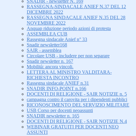
SNADIR - newsletter N. 169
RASSEGNA-SINDACALE ANIEF N.37 DEL 12
DICEMBRE 2022
RASSEGNA SINDACALE ANIEF N.35 DEL 28
NOVEMBRE 2022
Anquap riduzione periodo azioni di protesta
ASSEMBLEA CUB
Rassegna sindacale Anief n° 33
Snadir newsletter168
SAIR - assemblea
Circolare USB - includere per non separare
Snadir newsletter n. 167
Mobilità: ancora vincoli.
LETTERA AL MINISTRO VALDITARA-
RICHIESTA INCONTRO
Rassegna sindacale ANIEF n.31
SNADIR INFO-POINT n.166
DOCENTI DI RELIGIONE - SAIR NOTIZIE n. 5
campagna contro il carovita per i dipendenti pubblici
RICONOSCIMENTO DEL SERVIZIO MILITARE
USB Corso per docenti neoassunti
SNADIR newsletter n. 165
DOCENTI DI RELIGIONE - SAIR NOTIZIE N.4
WEBINAR GRATUITI PER DOCENTI NEO
ASSUNTI