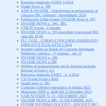
Rassegna sindacale ANIEF 4-2024
Snadir News n. 399
ADR & SNADIR - Videolezioni in preparazione al
concorso IRC ordinario / straordinario 2024
Federazione Gilda-Unams SNADIR News n. 397
SNADIR NEWS n. 396 - IRC
USB PI Scuola - Contratto
SNADIR NEWS n. 393-procedure concorsuali IRC
oggi alle 18,00
FLC CGIL - CORSO-CONCORSO RISERVATO
DIRIGENTI SCOLASTICI 2024
Incontro online su Bando di Concorso Insegnanti
Religione Cattolica - 17 gennaio - ore 15
SNADIR NEWS n. 386
SNADIR NEWS n.386
Obbligo di remunerazione per le funzioni tecniche
delegate ai Dsga e AA
Rassegna sindacale ANIEF - n. 1/2024
Cisl Scuola Roma e Rieti
Snadir news n. 382
Contratto Collettivo Integrativo di Istituto 2023
Messaggio INPS n. 4640 del 22 dicembre 2023
SAIR NOTIZIE N. 13 - DICEMBRE 2023
SNADIR NEWS n.380 - 21 DICEMBRE 2023
FENSIR INFORMA DOCENTI - DOCENTI IRC -