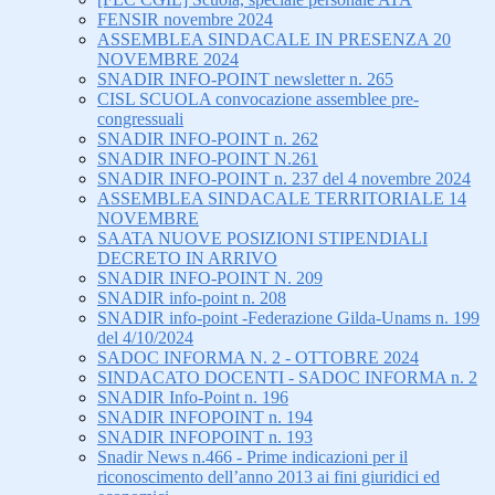
FENSIR novembre 2024
ASSEMBLEA SINDACALE IN PRESENZA 20
NOVEMBRE 2024
SNADIR INFO-POINT newsletter n. 265
CISL SCUOLA convocazione assemblee pre-
congressuali
SNADIR INFO-POINT n. 262
SNADIR INFO-POINT N.261
SNADIR INFO-POINT n. 237 del 4 novembre 2024
ASSEMBLEA SINDACALE TERRITORIALE 14
NOVEMBRE
SAATA NUOVE POSIZIONI STIPENDIALI
DECRETO IN ARRIVO
SNADIR INFO-POINT N. 209
SNADIR info-point n. 208
SNADIR info-point -Federazione Gilda-Unams n. 199
del 4/10/2024
SADOC INFORMA N. 2 - OTTOBRE 2024
SINDACATO DOCENTI - SADOC INFORMA n. 2
SNADIR Info-Point n. 196
SNADIR INFOPOINT n. 194
SNADIR INFOPOINT n. 193
Snadir News n.466 - Prime indicazioni per il
riconoscimento dell’anno 2013 ai fini giuridici ed