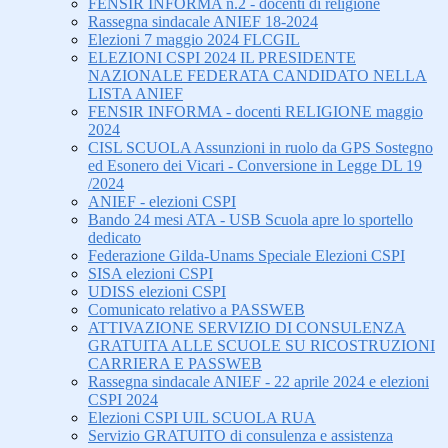
FENSIR INFORMA n.2 - docenti di religione
Rassegna sindacale ANIEF 18-2024
Elezioni 7 maggio 2024 FLCGIL
ELEZIONI CSPI 2024 IL PRESIDENTE
NAZIONALE FEDERATA CANDIDATO NELLA
LISTA ANIEF
FENSIR INFORMA - docenti RELIGIONE maggio
2024
CISL SCUOLA Assunzioni in ruolo da GPS Sostegno
ed Esonero dei Vicari - Conversione in Legge DL 19
/2024
ANIEF - elezioni CSPI
Bando 24 mesi ATA - USB Scuola apre lo sportello
dedicato
Federazione Gilda-Unams Speciale Elezioni CSPI
SISA elezioni CSPI
UDISS elezioni CSPI
Comunicato relativo a PASSWEB
ATTIVAZIONE SERVIZIO DI CONSULENZA
GRATUITA ALLE SCUOLE SU RICOSTRUZIONI
CARRIERA E PASSWEB
Rassegna sindacale ANIEF - 22 aprile 2024 e elezioni
CSPI 2024
Elezioni CSPI UIL SCUOLA RUA
Servizio GRATUITO di consulenza e assistenza