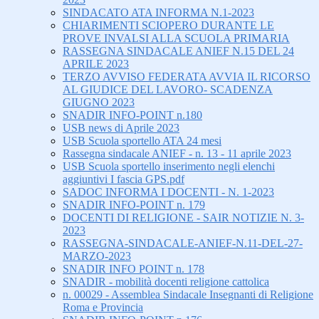
SINDACATO ATA INFORMA N.1-2023
CHIARIMENTI SCIOPERO DURANTE LE
PROVE INVALSI ALLA SCUOLA PRIMARIA
RASSEGNA SINDACALE ANIEF N.15 DEL 24
APRILE 2023
TERZO AVVISO FEDERATA AVVIA IL RICORSO
AL GIUDICE DEL LAVORO- SCADENZA
GIUGNO 2023
SNADIR INFO-POINT n.180
USB news di Aprile 2023
USB Scuola sportello ATA 24 mesi
Rassegna sindacale ANIEF - n. 13 - 11 aprile 2023
USB Scuola sportello inserimento negli elenchi
aggiuntivi I fascia GPS.pdf
SADOC INFORMA I DOCENTI - N. 1-2023
SNADIR INFO-POINT n. 179
DOCENTI DI RELIGIONE - SAIR NOTIZIE N. 3-
2023
RASSEGNA-SINDACALE-ANIEF-N.11-DEL-27-
MARZO-2023
SNADIR INFO POINT n. 178
SNADIR - mobilità docenti religione cattolica
n. 00029 - Assemblea Sindacale Insegnanti di Religione
Roma e Provincia