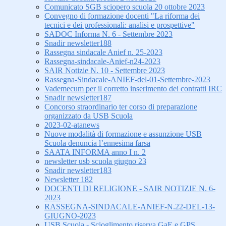
Comunicato SGB sciopero scuola 20 ottobre 2023
Convegno di formazione docenti "La riforma dei
tecnici e dei professionali: analisi e prospettive"
SADOC Informa N. 6 - Settembre 2023
Snadir newsletter188
Rassegna sindacale Anief n. 25-2023
Rassegna-sindacale-Anief-n24-2023
SAIR Notizie N. 10 - Settembre 2023
Rassegna-Sindacale-ANIEF-del-01-Settembre-2023
Vademecum per il corretto inserimento dei contratti IRC
Snadir newsletter187
Concorso straordinario ter corso di preparazione
organizzato da USB Scuola
2023-02-atanews
Nuove modalità di formazione e assunzione USB
Scuola denuncia l’ennesima farsa
SAATA INFORMA anno I n. 2
newsletter usb scuola giugno 23
Snadir newsletter183
Newsletter 182
DOCENTI DI RELIGIONE - SAIR NOTIZIE N. 6-
2023
RASSEGNA-SINDACALE-ANIEF-N.22-DEL-13-
GIUGNO-2023
USB Scuola - Scioglimento riserva GaE e GPS