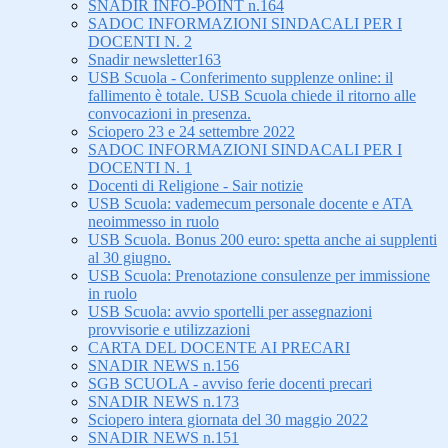
SNADIR INFO-POINT n.164
SADOC INFORMAZIONI SINDACALI PER I
DOCENTI N. 2
Snadir newsletter163
USB Scuola - Conferimento supplenze online: il
fallimento è totale. USB Scuola chiede il ritorno alle
convocazioni in presenza.
Sciopero 23 e 24 settembre 2022
SADOC INFORMAZIONI SINDACALI PER I
DOCENTI N. 1
Docenti di Religione - Sair notizie
USB Scuola: vademecum personale docente e ATA
neoimmesso in ruolo
USB Scuola. Bonus 200 euro: spetta anche ai supplenti
al 30 giugno.
USB Scuola: Prenotazione consulenze per immissione
in ruolo
USB Scuola: avvio sportelli per assegnazioni
provvisorie e utilizzazioni
CARTA DEL DOCENTE AI PRECARI
SNADIR NEWS n.156
SGB SCUOLA - avviso ferie docenti precari
SNADIR NEWS n.173
Sciopero intera giornata del 30 maggio 2022
SNADIR NEWS n.151