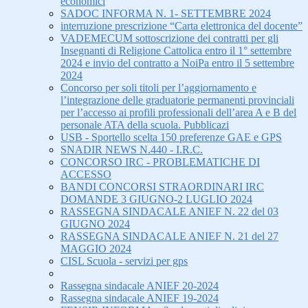
economici
SADOC INFORMA N. 1- SETTEMBRE 2024
interruzione prescrizione “Carta elettronica del docente”
VADEMECUM sottoscrizione dei contratti per gli
Insegnanti di Religione Cattolica entro il 1° settembre
2024 e invio del contratto a NoiPa entro il 5 settembre
2024
Concorso per soli titoli per l’aggiornamento e
l’integrazione delle graduatorie permanenti provinciali
per l’accesso ai profili professionali dell’area A e B del
personale ATA della scuola. Pubblicazi
USB - Sportello scelta 150 preferenze GAE e GPS
SNADIR NEWS N.440 - I.R.C.
CONCORSO IRC - PROBLEMATICHE DI
ACCESSO
BANDI CONCORSI STRAORDINARI IRC
DOMANDE 3 GIUGNO-2 LUGLIO 2024
RASSEGNA SINDACALE ANIEF N. 22 del 03
GIUGNO 2024
RASSEGNA SINDACALE ANIEF N. 21 del 27
MAGGIO 2024
CISL Scuola - servizi per gps
Rassegna sindacale ANIEF 20-2024
Rassegna sindacale ANIEF 19-2024