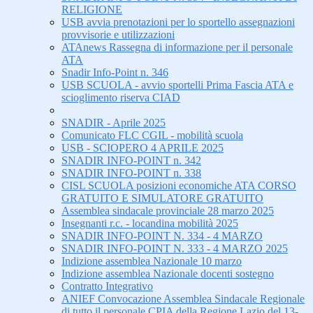
RELIGIONE
USB avvia prenotazioni per lo sportello assegnazioni
provvisorie e utilizzazioni
ATAnews Rassegna di informazione per il personale
ATA
Snadir Info-Point n. 346
USB SCUOLA - avvio sportelli Prima Fascia ATA e
scioglimento riserva CIAD
SNADIR - Aprile 2025
Comunicato FLC CGIL - mobilità scuola
USB - SCIOPERO 4 APRILE 2025
SNADIR INFO-POINT n. 342
SNADIR INFO-POINT n. 338
CISL SCUOLA posizioni economiche ATA CORSO
GRATUITO E SIMULATORE GRATUITO
Assemblea sindacale provinciale 28 marzo 2025
Insegnanti r.c. - locandina mobilità 2025
SNADIR INFO-POINT N. 334 - 4 MARZO
SNADIR INFO-POINT N. 333 - 4 MARZO 2025
Indizione assemblea Nazionale 10 marzo
Indizione assemblea Nazionale docenti sostegno
Contratto Integrativo
ANIEF Convocazione Assemblea Sindacale Regionale
di tutto il personale CPIA della Regione Lazio del 13-