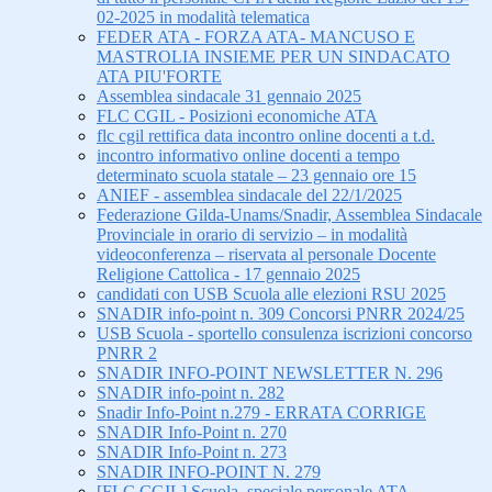
02-2025 in modalità telematica
FEDER ATA - FORZA ATA- MANCUSO E
MASTROLIA INSIEME PER UN SINDACATO
ATA PIU'FORTE
Assemblea sindacale 31 gennaio 2025
FLC CGIL - Posizioni economiche ATA
flc cgil rettifica data incontro online docenti a t.d.
incontro informativo online docenti a tempo
determinato scuola statale – 23 gennaio ore 15
ANIEF - assemblea sindacale del 22/1/2025
Federazione Gilda-Unams/Snadir, Assemblea Sindacale
Provinciale in orario di servizio – in modalità
videoconferenza – riservata al personale Docente
Religione Cattolica - 17 gennaio 2025
candidati con USB Scuola alle elezioni RSU 2025
SNADIR info-point n. 309 Concorsi PNRR 2024/25
USB Scuola - sportello consulenza iscrizioni concorso
PNRR 2
SNADIR INFO-POINT NEWSLETTER N. 296
SNADIR info-point n. 282
Snadir Info-Point n.279 - ERRATA CORRIGE
SNADIR Info-Point n. 270
SNADIR Info-Point n. 273
SNADIR INFO-POINT N. 279
[FLC CGIL] Scuola, speciale personale ATA