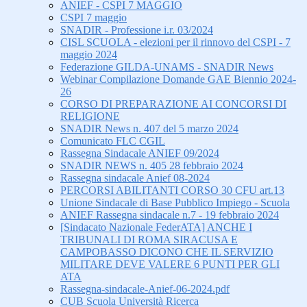
ANIEF - CSPI 7 MAGGIO
CSPI 7 maggio
SNADIR - Professione i.r. 03/2024
CISL SCUOLA - elezioni per il rinnovo del CSPI - 7
maggio 2024
Federazione GILDA-UNAMS - SNADIR News
Webinar Compilazione Domande GAE Biennio 2024-
26
CORSO DI PREPARAZIONE AI CONCORSI DI
RELIGIONE
SNADIR News n. 407 del 5 marzo 2024
Comunicato FLC CGIL
Rassegna Sindacale ANIEF 09/2024
SNADIR NEWS n. 405 28 febbraio 2024
Rassegna sindacale Anief 08-2024
PERCORSI ABILITANTI CORSO 30 CFU art.13
Unione Sindacale di Base Pubblico Impiego - Scuola
ANIEF Rassegna sindacale n.7 - 19 febbraio 2024
[Sindacato Nazionale FederATA] ANCHE I
TRIBUNALI DI ROMA SIRACUSA E
CAMPOBASSO DICONO CHE IL SERVIZIO
MILITARE DEVE VALERE 6 PUNTI PER GLI
ATA
Rassegna-sindacale-Anief-06-2024.pdf
CUB Scuola Università Ricerca