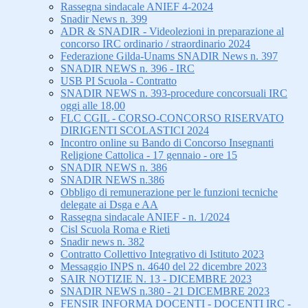
Rassegna sindacale ANIEF 4-2024
Snadir News n. 399
ADR & SNADIR - Videolezioni in preparazione al
concorso IRC ordinario / straordinario 2024
Federazione Gilda-Unams SNADIR News n. 397
SNADIR NEWS n. 396 - IRC
USB PI Scuola - Contratto
SNADIR NEWS n. 393-procedure concorsuali IRC
oggi alle 18,00
FLC CGIL - CORSO-CONCORSO RISERVATO
DIRIGENTI SCOLASTICI 2024
Incontro online su Bando di Concorso Insegnanti
Religione Cattolica - 17 gennaio - ore 15
SNADIR NEWS n. 386
SNADIR NEWS n.386
Obbligo di remunerazione per le funzioni tecniche
delegate ai Dsga e AA
Rassegna sindacale ANIEF - n. 1/2024
Cisl Scuola Roma e Rieti
Snadir news n. 382
Contratto Collettivo Integrativo di Istituto 2023
Messaggio INPS n. 4640 del 22 dicembre 2023
SAIR NOTIZIE N. 13 - DICEMBRE 2023
SNADIR NEWS n.380 - 21 DICEMBRE 2023
FENSIR INFORMA DOCENTI - DOCENTI IRC -