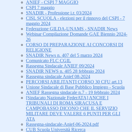
ANIEF - CSPI 7 MAGGIO
CSPI 7 maggio
SNADIR - Professione i.r. 03/2024
CISL SCUOLA - elezioni per il rinnovo del CSPI - 7
maggio 2024
Federazione GILDA-UNAMS - SNADIR News
Webinar Compilazione Domande GAE Biennio 2024-
26
CORSO DI PREPARAZIONE AI CONCORSI DI
RELIGIONE
SNADIR News n. 407 del 5 marzo 2024
Comunicato FLC CGIL
Rassegna Sindacale ANIEF 09/2024
SNADIR NEWS n. 405 28 febbraio 2024
Rassegna sindacale Anief 08-2024
PERCORSI ABILITANTI CORSO 30 CFU art.13
Unione Sindacale di Base Pubblico Impiego - Scuola
ANIEF Rassegna sindacale n.7 - 19 febbraio 2024
[Sindacato Nazionale FederATA] ANCHE I
TRIBUNALI DI ROMA SIRACUSA E
CAMPOBASSO DICONO CHE IL SERVIZIO
MILITARE DEVE VALERE 6 PUNTI PER GLI
ATA
Rassegna-sindacale-Anief-06-2024.pdf
CUB Scuola Università Ricerca