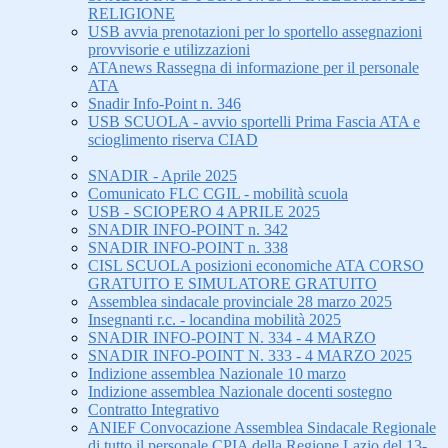
RELIGIONE
USB avvia prenotazioni per lo sportello assegnazioni
provvisorie e utilizzazioni
ATAnews Rassegna di informazione per il personale
ATA
Snadir Info-Point n. 346
USB SCUOLA - avvio sportelli Prima Fascia ATA e
scioglimento riserva CIAD
SNADIR - Aprile 2025
Comunicato FLC CGIL - mobilità scuola
USB - SCIOPERO 4 APRILE 2025
SNADIR INFO-POINT n. 342
SNADIR INFO-POINT n. 338
CISL SCUOLA posizioni economiche ATA CORSO
GRATUITO E SIMULATORE GRATUITO
Assemblea sindacale provinciale 28 marzo 2025
Insegnanti r.c. - locandina mobilità 2025
SNADIR INFO-POINT N. 334 - 4 MARZO
SNADIR INFO-POINT N. 333 - 4 MARZO 2025
Indizione assemblea Nazionale 10 marzo
Indizione assemblea Nazionale docenti sostegno
Contratto Integrativo
ANIEF Convocazione Assemblea Sindacale Regionale
di tutto il personale CPIA della Regione Lazio del 13-