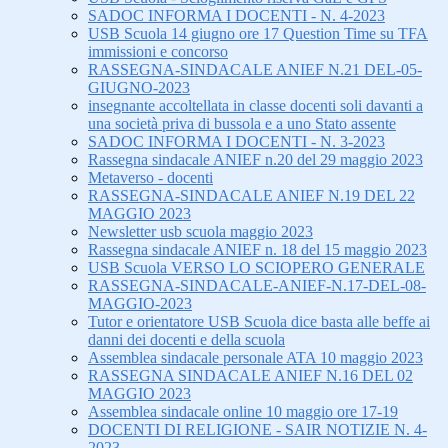
SADOC INFORMA I DOCENTI - N. 4-2023
USB Scuola 14 giugno ore 17 Question Time su TFA
immissioni e concorso
RASSEGNA-SINDACALE ANIEF N.21 DEL-05-
GIUGNO-2023
insegnante accoltellata in classe docenti soli davanti a
una società priva di bussola e a uno Stato assente
SADOC INFORMA I DOCENTI - N. 3-2023
Rassegna sindacale ANIEF n.20 del 29 maggio 2023
Metaverso - docenti
RASSEGNA-SINDACALE ANIEF N.19 DEL 22
MAGGIO 2023
Newsletter usb scuola maggio 2023
Rassegna sindacale ANIEF n. 18 del 15 maggio 2023
USB Scuola VERSO LO SCIOPERO GENERALE
RASSEGNA-SINDACALE-ANIEF-N.17-DEL-08-
MAGGIO-2023
Tutor e orientatore USB Scuola dice basta alle beffe ai
danni dei docenti e della scuola
Assemblea sindacale personale ATA 10 maggio 2023
RASSEGNA SINDACALE ANIEF N.16 DEL 02
MAGGIO 2023
Assemblea sindacale online 10 maggio ore 17-19
DOCENTI DI RELIGIONE - SAIR NOTIZIE N. 4-
2023