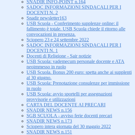
SNADIR INFO-POINT n.164
SADOC INFORMAZIONI SINDACALI PER I
DOCENTI N. 2
Snadir newsletter163
USB Scuola - Conferimento supplenze online: il
fallimento è totale. USB Scuola chiede il ritorno alle
convocazioni in presenza.
Sciopero 23 e 24 settembre 2022
SADOC INFORMAZIONI SINDACALI PER I
DOCENTI N. 1
Docenti di Religione - Sair notizie
USB Scuola: vademecum personale docente e ATA
neoimmesso in ruolo
USB Scuola. Bonus 200 euro: spetta anche ai supplenti
al 30 giugno.
USB Scuola: Prenotazione consulenze per immissione
in ruolo
USB Scuola: avvio sportelli per assegnazioni
provvisorie e utilizzazioni
CARTA DEL DOCENTE AI PRECARI
SNADIR NEWS n.156
SGB SCUOLA - avviso ferie docenti precari
SNADIR NEWS n.173
Sciopero intera giornata del 30 maggio 2022
SNADIR NEWS n.151