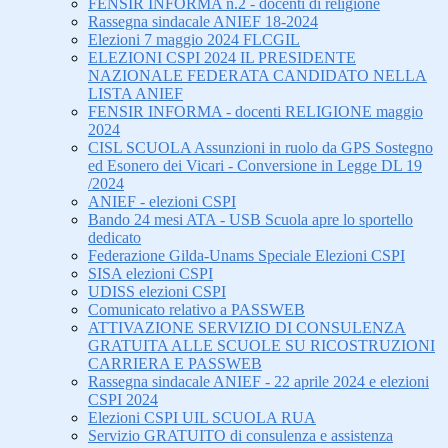
FENSIR INFORMA n.2 - docenti di religione
Rassegna sindacale ANIEF 18-2024
Elezioni 7 maggio 2024 FLCGIL
ELEZIONI CSPI 2024 IL PRESIDENTE
NAZIONALE FEDERATA CANDIDATO NELLA
LISTA ANIEF
FENSIR INFORMA - docenti RELIGIONE maggio
2024
CISL SCUOLA Assunzioni in ruolo da GPS Sostegno
ed Esonero dei Vicari - Conversione in Legge DL 19
/2024
ANIEF - elezioni CSPI
Bando 24 mesi ATA - USB Scuola apre lo sportello
dedicato
Federazione Gilda-Unams Speciale Elezioni CSPI
SISA elezioni CSPI
UDISS elezioni CSPI
Comunicato relativo a PASSWEB
ATTIVAZIONE SERVIZIO DI CONSULENZA
GRATUITA ALLE SCUOLE SU RICOSTRUZIONI
CARRIERA E PASSWEB
Rassegna sindacale ANIEF - 22 aprile 2024 e elezioni
CSPI 2024
Elezioni CSPI UIL SCUOLA RUA
Servizio GRATUITO di consulenza e assistenza