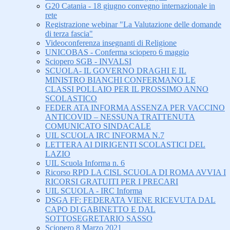
G20 Catania - 18 giugno convegno internazionale in
rete
Registrazione webinar "La Valutazione delle domande
di terza fascia"
Videoconferenza insegnanti di Religione
UNICOBAS - Conferma sciopero 6 maggio
Sciopero SGB - INVALSI
SCUOLA- IL GOVERNO DRAGHI E IL
MINISTRO BIANCHI CONFERMANO LE
CLASSI POLLAIO PER IL PROSSIMO ANNO
SCOLASTICO
FEDER ATA INFORMA ASSENZA PER VACCINO
ANTICOVID – NESSUNA TRATTENUTA
COMUNICATO SINDACALE
UIL SCUOLA IRC INFORMA N.7
LETTERA AI DIRIGENTI SCOLASTICI DEL
LAZIO
UIL Scuola Informa n. 6
Ricorso RPD LA CISL SCUOLA DI ROMA AVVIA I
RICORSI GRATUITI PER I PRECARI
UIL SCUOLA - IRC Informa
DSGA FF: FEDERATA VIENE RICEVUTA DAL
CAPO DI GABINETTO E DAL
SOTTOSEGRETARIO SASSO
Sciopero 8 Marzo 2021