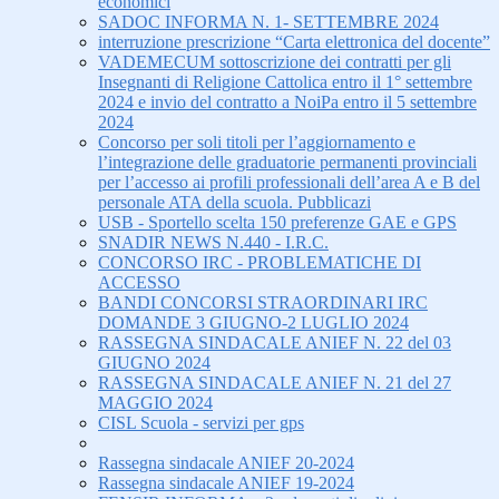
economici
SADOC INFORMA N. 1- SETTEMBRE 2024
interruzione prescrizione “Carta elettronica del docente”
VADEMECUM sottoscrizione dei contratti per gli
Insegnanti di Religione Cattolica entro il 1° settembre
2024 e invio del contratto a NoiPa entro il 5 settembre
2024
Concorso per soli titoli per l’aggiornamento e
l’integrazione delle graduatorie permanenti provinciali
per l’accesso ai profili professionali dell’area A e B del
personale ATA della scuola. Pubblicazi
USB - Sportello scelta 150 preferenze GAE e GPS
SNADIR NEWS N.440 - I.R.C.
CONCORSO IRC - PROBLEMATICHE DI
ACCESSO
BANDI CONCORSI STRAORDINARI IRC
DOMANDE 3 GIUGNO-2 LUGLIO 2024
RASSEGNA SINDACALE ANIEF N. 22 del 03
GIUGNO 2024
RASSEGNA SINDACALE ANIEF N. 21 del 27
MAGGIO 2024
CISL Scuola - servizi per gps
Rassegna sindacale ANIEF 20-2024
Rassegna sindacale ANIEF 19-2024