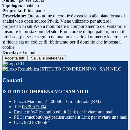
Nome:
_pk_ses.1.d3f9
Tipologia:
analitico
Proprieta:
Prima parte
Descrizione:
Questo nome di cookie è associato alla piattaforma di
analisi web open source Piwik. Viene utilizzato per aiutare i
proprietari di siti Web a monitorare il comportamento dei visitatori e
misurare le prestazioni del sito. È un cookie di tipo pattern, in cui il
prefisso _pk_ses è seguito da una breve serie di numeri e lettere, che
si ritiene sia un codice di riferimento per il dominio che imposta il
cookie.
Durata:
30 minuti
Accetta tutti
Salva le preferenze
ISTITUTO COMPRENSIVO "SAN NILO"
Contatti
ISTITUTO COMPRENSIVO "SAN NILO"
Piazza Marconi, 7 - 00046 - Grottaferrata (RM)
Tel:
06 99573904
Email:
info@icsannilo.edu.it
Link per inviare una mail
PEC:
rmic8bu00g@pec.istruzione.it
Link per inviare una mail
C.F.: 92016780584