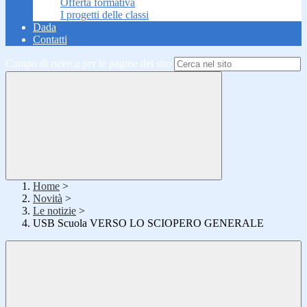
Offerta formativa
I progetti delle classi
Dada
Contatti
Campo di ricerca per le pagine del sito
Home
>
Novità
>
Le notizie
>
USB Scuola VERSO LO SCIOPERO GENERALE