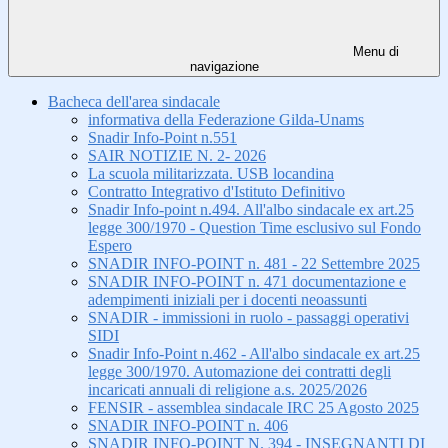
Menu di
navigazione
Bacheca dell'area sindacale
informativa della Federazione Gilda-Unams
Snadir Info-Point n.551
SAIR NOTIZIE N. 2- 2026
La scuola militarizzata. USB locandina
Contratto Integrativo d'Istituto Definitivo
Snadir Info-point n.494. All'albo sindacale ex art.25
legge 300/1970 - Question Time esclusivo sul Fondo
Espero
SNADIR INFO-POINT n. 481 - 22 Settembre 2025
SNADIR INFO-POINT n. 471 documentazione e
adempimenti iniziali per i docenti neoassunti
SNADIR - immissioni in ruolo - passaggi operativi
SIDI
Snadir Info-Point n.462 - All'albo sindacale ex art.25
legge 300/1970. Automazione dei contratti degli
incaricati annuali di religione a.s. 2025/2026
FENSIR - assemblea sindacale IRC 25 Agosto 2025
SNADIR INFO-POINT n. 406
SNADIR INFO-POINT N. 394 - INSEGNANTI DI