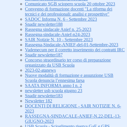
Comunicato SGB sciopero scuola 20 ottobre 2023
Convegno di formazione docenti "La riforma dei
tecnici e dei professionali: analisi e prospettive"
SADOC Informa N. 6 - Settembre 2023
Snadir newsletter188
Rassegna sindacale Anief n. 25-2023
Rassegna-sindacale-Anief-n24-2023
SAIR Notizie N. 10 - Settembre 2023
Rassegna-Sindacale-ANIEF-del-01-Settembre-2023
Vademecum per il corretto inserimento dei contratti IRC
Snadir newsletter187
Concorso straordinario ter corso di preparazione
organizzato da USB Scuola
2023-02-atanews
Nuove modalità di formazione e assunzione USB
Scuola denuncia l’ennesima farsa
SAATA INFORMA anno I n. 2
newsletter usb scuola giugno 23
Snadir newsletter183
Newsletter 182
DOCENTI DI RELIGIONE - SAIR NOTIZIE N. 6-
2023
RASSEGNA-SINDACALE-ANIEF-N.22-DEL-13-
GIUGNO-2023
USB Scuola - Scioglimento riserva GaE e GPS