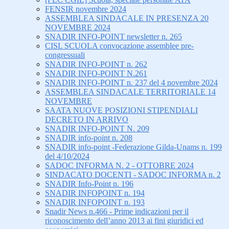
FENSIR novembre 2024
ASSEMBLEA SINDACALE IN PRESENZA 20
NOVEMBRE 2024
SNADIR INFO-POINT newsletter n. 265
CISL SCUOLA convocazione assemblee pre-
congressuali
SNADIR INFO-POINT n. 262
SNADIR INFO-POINT N.261
SNADIR INFO-POINT n. 237 del 4 novembre 2024
ASSEMBLEA SINDACALE TERRITORIALE 14
NOVEMBRE
SAATA NUOVE POSIZIONI STIPENDIALI
DECRETO IN ARRIVO
SNADIR INFO-POINT N. 209
SNADIR info-point n. 208
SNADIR info-point -Federazione Gilda-Unams n. 199
del 4/10/2024
SADOC INFORMA N. 2 - OTTOBRE 2024
SINDACATO DOCENTI - SADOC INFORMA n. 2
SNADIR Info-Point n. 196
SNADIR INFOPOINT n. 194
SNADIR INFOPOINT n. 193
Snadir News n.466 - Prime indicazioni per il
riconoscimento dell’anno 2013 ai fini giuridici ed