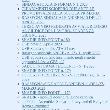
SINDACATO ATA INFORMA N.1-2023
CHIARIMENTI SCIOPERO DURANTE LE
PROVE INVALSI ALLA SCUOLA PRIMARIA
RASSEGNA SINDACALE ANIEF N.15 DEL 24
APRILE 2023
TERZO AVVISO FEDERATA AVVIA IL RICORSO
AL GIUDICE DEL LAVORO- SCADENZA
GIUGNO 2023
SNADIR INFO-POINT n.180
USB news di Aprile 2023
USB Scuola sportello ATA 24 mesi
Rassegna sindacale ANIEF - n. 13 - 11 aprile 2023
USB Scuola sportello inserimento negli elenchi
aggiuntivi I fascia GPS.pdf
SADOC INFORMA I DOCENTI - N. 1-2023
SNADIR INFO-POINT n. 179
DOCENTI DI RELIGIONE - SAIR NOTIZIE N. 3-
2023
RASSEGNA-SINDACALE-ANIEF-N.11-DEL-27-
MARZO-2023
SNADIR INFO POINT n. 178
SNADIR - mobilità docenti religione cattolica
n. 00029 - Assemblea Sindacale Insegnanti di Religione
Roma e Provincia