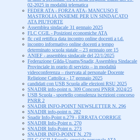
02-2025 in modalità telematica
FEDER ATA - FORZA ATA- MANCUSO E
MASTROLIA INSIEME PER UN SINDACATO
ATA PIU'FORTE
Assemblea sindacale 31 gennaio 2025
FLC CGIL - Posizioni economiche ATA
flc cgil rettifica data incontro online docenti a t.d.
incontro informativo online docenti a tempo
determinato scuola statale – 23 gennaio ore 15
ANIEF - assemblea sindacale del 22/1/2025
Federazione Gilda-Unams/Snadir, Assemblea Sindacale
Provinciale in orario di servizio – in modalità
videoconferenza – riservata al personale Docente
Religione Cattolica - 17 gennaio 2025
candidati con USB Scuola alle elezioni RSU 2025
SNADIR info-point n. 309 Concorsi PNRR 2024/25
USB Scuola - sportello consulenza iscrizioni concorso
PNRR 2
SNADIR INFO-POINT NEWSLETTER N. 296
SNADIR info-point n. 282
Snadir Info-Point n.279 - ERRATA CORRIGE
SNADIR Info-Point n. 270
SNADIR Info-Point n. 273
SNADIR INFO-POINT N. 279
[FLC CGIL] Scuola, speciale personale ATA