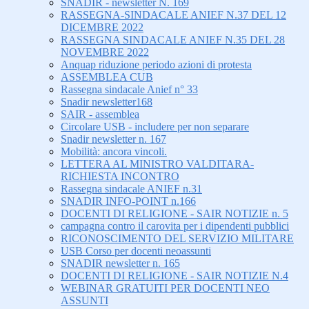
SNADIR - newsletter N. 169
RASSEGNA-SINDACALE ANIEF N.37 DEL 12
DICEMBRE 2022
RASSEGNA SINDACALE ANIEF N.35 DEL 28
NOVEMBRE 2022
Anquap riduzione periodo azioni di protesta
ASSEMBLEA CUB
Rassegna sindacale Anief n° 33
Snadir newsletter168
SAIR - assemblea
Circolare USB - includere per non separare
Snadir newsletter n. 167
Mobilità: ancora vincoli.
LETTERA AL MINISTRO VALDITARA-
RICHIESTA INCONTRO
Rassegna sindacale ANIEF n.31
SNADIR INFO-POINT n.166
DOCENTI DI RELIGIONE - SAIR NOTIZIE n. 5
campagna contro il carovita per i dipendenti pubblici
RICONOSCIMENTO DEL SERVIZIO MILITARE
USB Corso per docenti neoassunti
SNADIR newsletter n. 165
DOCENTI DI RELIGIONE - SAIR NOTIZIE N.4
WEBINAR GRATUITI PER DOCENTI NEO
ASSUNTI