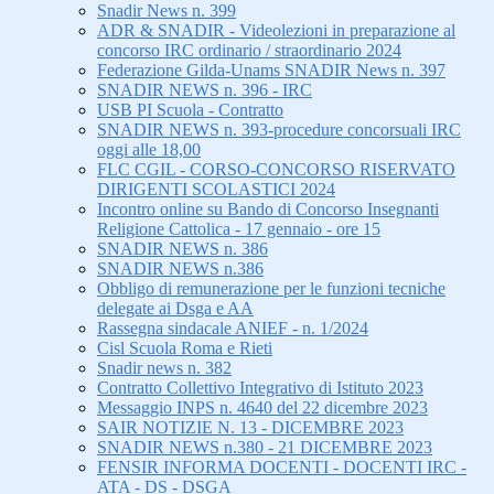
Snadir News n. 399
ADR & SNADIR - Videolezioni in preparazione al
concorso IRC ordinario / straordinario 2024
Federazione Gilda-Unams SNADIR News n. 397
SNADIR NEWS n. 396 - IRC
USB PI Scuola - Contratto
SNADIR NEWS n. 393-procedure concorsuali IRC
oggi alle 18,00
FLC CGIL - CORSO-CONCORSO RISERVATO
DIRIGENTI SCOLASTICI 2024
Incontro online su Bando di Concorso Insegnanti
Religione Cattolica - 17 gennaio - ore 15
SNADIR NEWS n. 386
SNADIR NEWS n.386
Obbligo di remunerazione per le funzioni tecniche
delegate ai Dsga e AA
Rassegna sindacale ANIEF - n. 1/2024
Cisl Scuola Roma e Rieti
Snadir news n. 382
Contratto Collettivo Integrativo di Istituto 2023
Messaggio INPS n. 4640 del 22 dicembre 2023
SAIR NOTIZIE N. 13 - DICEMBRE 2023
SNADIR NEWS n.380 - 21 DICEMBRE 2023
FENSIR INFORMA DOCENTI - DOCENTI IRC -
ATA - DS - DSGA