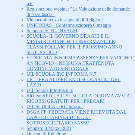
rete
Registrazione webinar "La Valutazione delle domande
di terza fascia"
Videoconferenza insegnanti di Religione
UNICOBAS - Conferma sciopero 6 maggio
Sciopero SGB - INVALSI
SCUOLA- IL GOVERNO DRAGHI E IL
MINISTRO BIANCHI CONFERMANO LE
CLASSI POLLAIO PER IL PROSSIMO ANNO
SCOLASTICO
FEDER ATA INFORMA ASSENZA PER VACCINO
ANTICOVID – NESSUNA TRATTENUTA
COMUNICATO SINDACALE
UIL SCUOLA IRC INFORMA N.7
LETTERA AI DIRIGENTI SCOLASTICI DEL
LAZIO
UIL Scuola Informa n. 6
Ricorso RPD LA CISL SCUOLA DI ROMA AVVIA I
RICORSI GRATUITI PER I PRECARI
UIL SCUOLA - IRC Informa
DSGA FF: FEDERATA VIENE RICEVUTA DAL
CAPO DI GABINETTO E DAL
SOTTOSEGRETARIO SASSO
Sciopero 8 Marzo 2021
Docenti di Religione