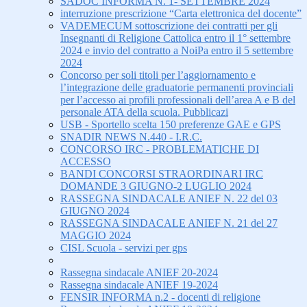
SADOC INFORMA N. 1- SETTEMBRE 2024
interruzione prescrizione “Carta elettronica del docente”
VADEMECUM sottoscrizione dei contratti per gli
Insegnanti di Religione Cattolica entro il 1° settembre
2024 e invio del contratto a NoiPa entro il 5 settembre
2024
Concorso per soli titoli per l’aggiornamento e
l’integrazione delle graduatorie permanenti provinciali
per l’accesso ai profili professionali dell’area A e B del
personale ATA della scuola. Pubblicazi
USB - Sportello scelta 150 preferenze GAE e GPS
SNADIR NEWS N.440 - I.R.C.
CONCORSO IRC - PROBLEMATICHE DI
ACCESSO
BANDI CONCORSI STRAORDINARI IRC
DOMANDE 3 GIUGNO-2 LUGLIO 2024
RASSEGNA SINDACALE ANIEF N. 22 del 03
GIUGNO 2024
RASSEGNA SINDACALE ANIEF N. 21 del 27
MAGGIO 2024
CISL Scuola - servizi per gps
Rassegna sindacale ANIEF 20-2024
Rassegna sindacale ANIEF 19-2024
FENSIR INFORMA n.2 - docenti di religione