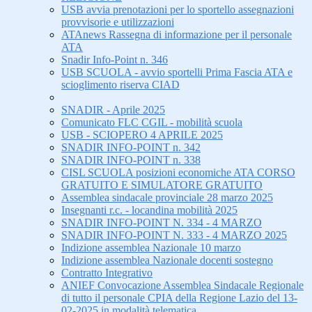
USB avvia prenotazioni per lo sportello assegnazioni
provvisorie e utilizzazioni
ATAnews Rassegna di informazione per il personale
ATA
Snadir Info-Point n. 346
USB SCUOLA - avvio sportelli Prima Fascia ATA e
scioglimento riserva CIAD
SNADIR - Aprile 2025
Comunicato FLC CGIL - mobilità scuola
USB - SCIOPERO 4 APRILE 2025
SNADIR INFO-POINT n. 342
SNADIR INFO-POINT n. 338
CISL SCUOLA posizioni economiche ATA CORSO
GRATUITO E SIMULATORE GRATUITO
Assemblea sindacale provinciale 28 marzo 2025
Insegnanti r.c. - locandina mobilità 2025
SNADIR INFO-POINT N. 334 - 4 MARZO
SNADIR INFO-POINT N. 333 - 4 MARZO 2025
Indizione assemblea Nazionale 10 marzo
Indizione assemblea Nazionale docenti sostegno
Contratto Integrativo
ANIEF Convocazione Assemblea Sindacale Regionale
di tutto il personale CPIA della Regione Lazio del 13-
02-2025 in modalità telematica