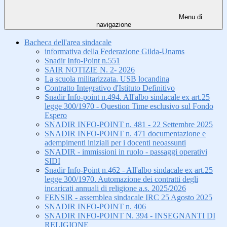
Menu di
navigazione
Bacheca dell'area sindacale
informativa della Federazione Gilda-Unams
Snadir Info-Point n.551
SAIR NOTIZIE N. 2- 2026
La scuola militarizzata. USB locandina
Contratto Integrativo d'Istituto Definitivo
Snadir Info-point n.494. All'albo sindacale ex art.25
legge 300/1970 - Question Time esclusivo sul Fondo
Espero
SNADIR INFO-POINT n. 481 - 22 Settembre 2025
SNADIR INFO-POINT n. 471 documentazione e
adempimenti iniziali per i docenti neoassunti
SNADIR - immissioni in ruolo - passaggi operativi
SIDI
Snadir Info-Point n.462 - All'albo sindacale ex art.25
legge 300/1970. Automazione dei contratti degli
incaricati annuali di religione a.s. 2025/2026
FENSIR - assemblea sindacale IRC 25 Agosto 2025
SNADIR INFO-POINT n. 406
SNADIR INFO-POINT N. 394 - INSEGNANTI DI
RELIGIONE