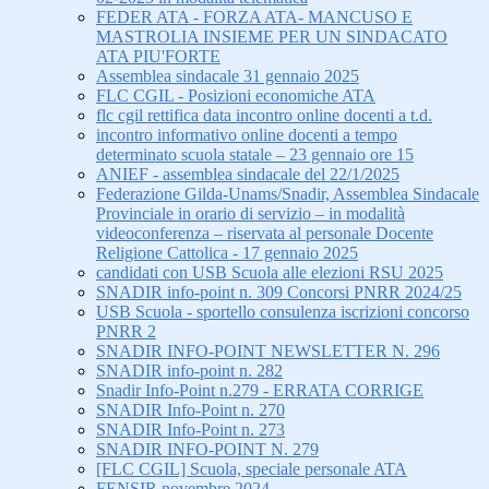
FEDER ATA - FORZA ATA- MANCUSO E
MASTROLIA INSIEME PER UN SINDACATO
ATA PIU'FORTE
Assemblea sindacale 31 gennaio 2025
FLC CGIL - Posizioni economiche ATA
flc cgil rettifica data incontro online docenti a t.d.
incontro informativo online docenti a tempo
determinato scuola statale – 23 gennaio ore 15
ANIEF - assemblea sindacale del 22/1/2025
Federazione Gilda-Unams/Snadir, Assemblea Sindacale
Provinciale in orario di servizio – in modalità
videoconferenza – riservata al personale Docente
Religione Cattolica - 17 gennaio 2025
candidati con USB Scuola alle elezioni RSU 2025
SNADIR info-point n. 309 Concorsi PNRR 2024/25
USB Scuola - sportello consulenza iscrizioni concorso
PNRR 2
SNADIR INFO-POINT NEWSLETTER N. 296
SNADIR info-point n. 282
Snadir Info-Point n.279 - ERRATA CORRIGE
SNADIR Info-Point n. 270
SNADIR Info-Point n. 273
SNADIR INFO-POINT N. 279
[FLC CGIL] Scuola, speciale personale ATA
FENSIR novembre 2024