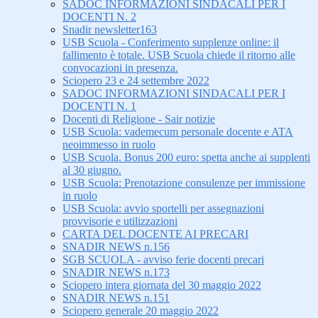
SADOC INFORMAZIONI SINDACALI PER I
DOCENTI N. 2
Snadir newsletter163
USB Scuola - Conferimento supplenze online: il
fallimento è totale. USB Scuola chiede il ritorno alle
convocazioni in presenza.
Sciopero 23 e 24 settembre 2022
SADOC INFORMAZIONI SINDACALI PER I
DOCENTI N. 1
Docenti di Religione - Sair notizie
USB Scuola: vademecum personale docente e ATA
neoimmesso in ruolo
USB Scuola. Bonus 200 euro: spetta anche ai supplenti
al 30 giugno.
USB Scuola: Prenotazione consulenze per immissione
in ruolo
USB Scuola: avvio sportelli per assegnazioni
provvisorie e utilizzazioni
CARTA DEL DOCENTE AI PRECARI
SNADIR NEWS n.156
SGB SCUOLA - avviso ferie docenti precari
SNADIR NEWS n.173
Sciopero intera giornata del 30 maggio 2022
SNADIR NEWS n.151
Sciopero generale 20 maggio 2022