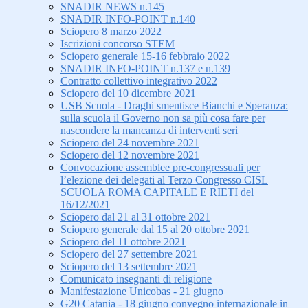
SNADIR NEWS n.145
SNADIR INFO-POINT n.140
Sciopero 8 marzo 2022
Iscrizioni concorso STEM
Sciopero generale 15-16 febbraio 2022
SNADIR INFO-POINT n.137 e n.139
Contratto collettivo integrativo 2022
Sciopero del 10 dicembre 2021
USB Scuola - Draghi smentisce Bianchi e Speranza:
sulla scuola il Governo non sa più cosa fare per
nascondere la mancanza di interventi seri
Sciopero del 24 novembre 2021
Sciopero del 12 novembre 2021
Convocazione assemblee pre-congressuali per
l’elezione dei delegati al Terzo Congresso CISL
SCUOLA ROMA CAPITALE E RIETI del
16/12/2021
Sciopero dal 21 al 31 ottobre 2021
Sciopero generale dal 15 al 20 ottobre 2021
Sciopero del 11 ottobre 2021
Sciopero del 27 settembre 2021
Sciopero del 13 settembre 2021
Comunicato insegnanti di religione
Manifestazione Unicobas - 21 giugno
G20 Catania - 18 giugno convegno internazionale in