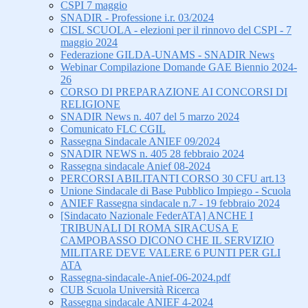
CSPI 7 maggio
SNADIR - Professione i.r. 03/2024
CISL SCUOLA - elezioni per il rinnovo del CSPI - 7
maggio 2024
Federazione GILDA-UNAMS - SNADIR News
Webinar Compilazione Domande GAE Biennio 2024-
26
CORSO DI PREPARAZIONE AI CONCORSI DI
RELIGIONE
SNADIR News n. 407 del 5 marzo 2024
Comunicato FLC CGIL
Rassegna Sindacale ANIEF 09/2024
SNADIR NEWS n. 405 28 febbraio 2024
Rassegna sindacale Anief 08-2024
PERCORSI ABILITANTI CORSO 30 CFU art.13
Unione Sindacale di Base Pubblico Impiego - Scuola
ANIEF Rassegna sindacale n.7 - 19 febbraio 2024
[Sindacato Nazionale FederATA] ANCHE I
TRIBUNALI DI ROMA SIRACUSA E
CAMPOBASSO DICONO CHE IL SERVIZIO
MILITARE DEVE VALERE 6 PUNTI PER GLI
ATA
Rassegna-sindacale-Anief-06-2024.pdf
CUB Scuola Università Ricerca
Rassegna sindacale ANIEF 4-2024