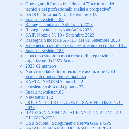
Convegno di formazione docenti "La riforma dei
tecnici e dei professionali: analisi e prospettive"
SADOC Informa N. 6 - Settembre 2023
Snadir newsletter188
Rassegna sindacale Anief n. 25-2023
Rassegna-sindacale-Anief-n24-2023
SAIR Notizie N. 10 - Settembre 2023
Rassegna-Sindacale-ANIEF-del-01-Settembre-2023
Vademecum per il corretto inserimento dei contratti IRC
Snadir newsletter187
Concorso straordinario ter corso di preparazione
organizzato da USB Scuola
2023-02-atanews
Nuove modalità di formazione e assunzione USB
Scuola denuncia l’ennesima farsa
SAATA INFORMA anno I n. 2
newsletter usb scuola giugno 23
Snadir newsletter183
Newsletter 182
DOCENTI DI RELIGIONE - SAIR NOTIZIE N. 6-
2023
RASSEGNA-SINDACALE-ANIEF-N.22-DEL-13-
GIUGNO-2023
USB Scuola - Scioglimento riserva GaE e GPS
SADOC INFORMA I DOCENTI - N. 4-2023