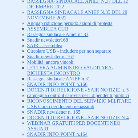
RASSEGNA-SINDACALE ANIEF N.37 DEL 12
DICEMBRE 2022
RASSEGNA SINDACALE ANIEF N.35 DEL 28
NOVEMBRE 2022
Anquap riduzione periodo azioni di protesta
ASSEMBLEA CUB
Rassegna sindacale Anief n° 33
Snadir newsletter168
SAIR - assemblea
Circolare USB - includere per non separare
Snadir newsletter n. 167
Mobilità: ancora vincoli.
LETTERA AL MINISTRO VALDITARA-
RICHIESTA INCONTRO
Rassegna sindacale ANIEF n.31
SNADIR INFO-POINT n.166
DOCENTI DI RELIGIONE - SAIR NOTIZIE n. 5
campagna contro il carovita per i dipendenti pubblici
RICONOSCIMENTO DEL SERVIZIO MILITARE
USB Corso per docenti neoassunti
SNADIR newsletter n. 165
DOCENTI DI RELIGIONE - SAIR NOTIZIE N.4
WEBINAR GRATUITI PER DOCENTI NEO
ASSUNTI
SNADIR INFO-POINT n.164