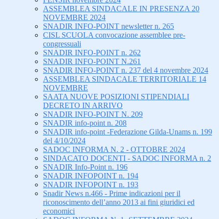
ASSEMBLEA SINDACALE IN PRESENZA 20
NOVEMBRE 2024
SNADIR INFO-POINT newsletter n. 265
CISL SCUOLA convocazione assemblee pre-
congressuali
SNADIR INFO-POINT n. 262
SNADIR INFO-POINT N.261
SNADIR INFO-POINT n. 237 del 4 novembre 2024
ASSEMBLEA SINDACALE TERRITORIALE 14
NOVEMBRE
SAATA NUOVE POSIZIONI STIPENDIALI
DECRETO IN ARRIVO
SNADIR INFO-POINT N. 209
SNADIR info-point n. 208
SNADIR info-point -Federazione Gilda-Unams n. 199
del 4/10/2024
SADOC INFORMA N. 2 - OTTOBRE 2024
SINDACATO DOCENTI - SADOC INFORMA n. 2
SNADIR Info-Point n. 196
SNADIR INFOPOINT n. 194
SNADIR INFOPOINT n. 193
Snadir News n.466 - Prime indicazioni per il
riconoscimento dell’anno 2013 ai fini giuridici ed
economici