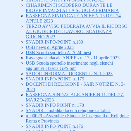
CHIARIMENTI SCIOPERO DURANTE LE
PROVE INVALSI ALLA SCUOLA PRIMARIA
RASSEGNA SINDACALE ANIEF N.15 DEL 24
APRILE 2023
TERZO AVVISO FEDERATA AVVIA IL RICORSO
AL GIUDICE DEL LAVORO- SCADENZA
GIUGNO 2023
SNADIR INFO-POINT n.180
USB news di Aprile 2023
USB Scuola sportello ATA 24 mesi
Rassegna sindacale ANIEF - n. 13 - 11 aprile 2023
USB Scuola sportello inserimento negli elenchi
aggiuntivi I fascia GPS.pdf
SADOC INFORMA I DOCENTI - N. 1-2023
SNADIR INFO-POINT n. 179
DOCENTI DI RELIGIONE - SAIR NOTIZIE N. 3-
2023
RASSEGNA-SINDACALE-ANIEF-N.11-DEL-27-
MARZO-2023
SNADIR INFO POINT n. 178
SNADIR - mobilità docenti religione cattolica
n. 00029 - Assemblea Sindacale Insegnanti di Religione
Roma e Provincia
SNADIR INFO-POINT n.176