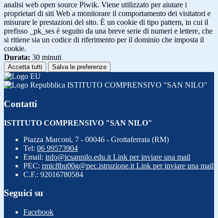
analisi web open source Piwik. Viene utilizzato per aiutare i
proprietari di siti Web a monitorare il comportamento dei visitatori e
misurare le prestazioni del sito. È un cookie di tipo pattern, in cui il
prefisso _pk_ses è seguito da una breve serie di numeri e lettere, che
si ritiene sia un codice di riferimento per il dominio che imposta il
cookie.
Durata:
30 minuti
Accetta tutti
Salva le preferenze
ISTITUTO COMPRENSIVO "SAN NILO"
Contatti
ISTITUTO COMPRENSIVO "SAN NILO"
Piazza Marconi, 7 - 00046 - Grottaferrata (RM)
Tel:
06 99573904
Email:
info@icsannilo.edu.it
Link per inviare una mail
PEC:
rmic8bu00g@pec.istruzione.it
Link per inviare una mail
C.F.: 92016780584
Seguici su
Facebook