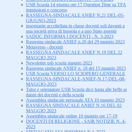
USB Scuola 14 giugno ore 17 Question Time su TFA
immissioni e concorso
RASSEGNA-SINDACALE ANIEF N.21 DEL-05-
GIUGNO-2023
insegnante accoltellata in classe docenti soli davanti a
una società priva di bussola e a uno Stato assente
SADOC INFORMA I DOCENTI - N. 3-2023
Rassegna sindacale ANIEF n.20 del 29 maggio 2023
Metaverso - docenti
RASSEGNA-SINDACALE ANIEF N.19 DEL 22
MAGGIO 2023
Newsletter usb scuola maggio 2023
Rassegna sindacale ANIEF n. 18 del 15 maggio 2023
USB Scuola VERSO LO SCIOPERO GENERALE
RASSEGNA-SINDACALE-ANIEF-N.17-DEL-08-
MAGGIO-2023
Tutor e orientatore USB Scuola dice basta alle beffe ai
danni dei docenti e della scuola
Assemblea sindacale personale ATA 10 maggio 2023
RASSEGNA SINDACALE ANIEF N.16 DEL 02
MAGGIO 2023
Assemblea sindacale online 10 maggio ore 17-19
DOCENTI DI RELIGIONE - SAIR NOTIZIE N. 4-
2023
SINDACATO ATA INFORMA N.1-2023