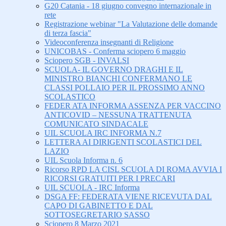
G20 Catania - 18 giugno convegno internazionale in
rete
Registrazione webinar "La Valutazione delle domande
di terza fascia"
Videoconferenza insegnanti di Religione
UNICOBAS - Conferma sciopero 6 maggio
Sciopero SGB - INVALSI
SCUOLA- IL GOVERNO DRAGHI E IL
MINISTRO BIANCHI CONFERMANO LE
CLASSI POLLAIO PER IL PROSSIMO ANNO
SCOLASTICO
FEDER ATA INFORMA ASSENZA PER VACCINO
ANTICOVID – NESSUNA TRATTENUTA
COMUNICATO SINDACALE
UIL SCUOLA IRC INFORMA N.7
LETTERA AI DIRIGENTI SCOLASTICI DEL
LAZIO
UIL Scuola Informa n. 6
Ricorso RPD LA CISL SCUOLA DI ROMA AVVIA I
RICORSI GRATUITI PER I PRECARI
UIL SCUOLA - IRC Informa
DSGA FF: FEDERATA VIENE RICEVUTA DAL
CAPO DI GABINETTO E DAL
SOTTOSEGRETARIO SASSO
Sciopero 8 Marzo 2021