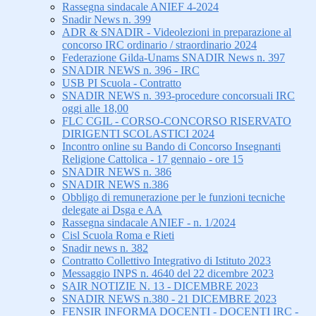
Rassegna sindacale ANIEF 4-2024
Snadir News n. 399
ADR & SNADIR - Videolezioni in preparazione al
concorso IRC ordinario / straordinario 2024
Federazione Gilda-Unams SNADIR News n. 397
SNADIR NEWS n. 396 - IRC
USB PI Scuola - Contratto
SNADIR NEWS n. 393-procedure concorsuali IRC
oggi alle 18,00
FLC CGIL - CORSO-CONCORSO RISERVATO
DIRIGENTI SCOLASTICI 2024
Incontro online su Bando di Concorso Insegnanti
Religione Cattolica - 17 gennaio - ore 15
SNADIR NEWS n. 386
SNADIR NEWS n.386
Obbligo di remunerazione per le funzioni tecniche
delegate ai Dsga e AA
Rassegna sindacale ANIEF - n. 1/2024
Cisl Scuola Roma e Rieti
Snadir news n. 382
Contratto Collettivo Integrativo di Istituto 2023
Messaggio INPS n. 4640 del 22 dicembre 2023
SAIR NOTIZIE N. 13 - DICEMBRE 2023
SNADIR NEWS n.380 - 21 DICEMBRE 2023
FENSIR INFORMA DOCENTI - DOCENTI IRC -