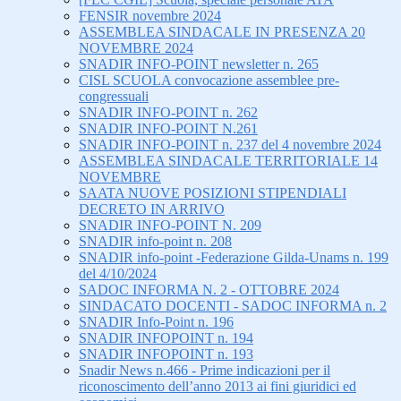
FENSIR novembre 2024
ASSEMBLEA SINDACALE IN PRESENZA 20
NOVEMBRE 2024
SNADIR INFO-POINT newsletter n. 265
CISL SCUOLA convocazione assemblee pre-
congressuali
SNADIR INFO-POINT n. 262
SNADIR INFO-POINT N.261
SNADIR INFO-POINT n. 237 del 4 novembre 2024
ASSEMBLEA SINDACALE TERRITORIALE 14
NOVEMBRE
SAATA NUOVE POSIZIONI STIPENDIALI
DECRETO IN ARRIVO
SNADIR INFO-POINT N. 209
SNADIR info-point n. 208
SNADIR info-point -Federazione Gilda-Unams n. 199
del 4/10/2024
SADOC INFORMA N. 2 - OTTOBRE 2024
SINDACATO DOCENTI - SADOC INFORMA n. 2
SNADIR Info-Point n. 196
SNADIR INFOPOINT n. 194
SNADIR INFOPOINT n. 193
Snadir News n.466 - Prime indicazioni per il
riconoscimento dell’anno 2013 ai fini giuridici ed