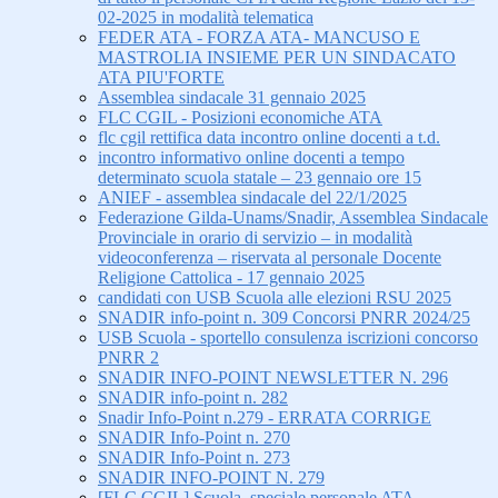
02-2025 in modalità telematica
FEDER ATA - FORZA ATA- MANCUSO E
MASTROLIA INSIEME PER UN SINDACATO
ATA PIU'FORTE
Assemblea sindacale 31 gennaio 2025
FLC CGIL - Posizioni economiche ATA
flc cgil rettifica data incontro online docenti a t.d.
incontro informativo online docenti a tempo
determinato scuola statale – 23 gennaio ore 15
ANIEF - assemblea sindacale del 22/1/2025
Federazione Gilda-Unams/Snadir, Assemblea Sindacale
Provinciale in orario di servizio – in modalità
videoconferenza – riservata al personale Docente
Religione Cattolica - 17 gennaio 2025
candidati con USB Scuola alle elezioni RSU 2025
SNADIR info-point n. 309 Concorsi PNRR 2024/25
USB Scuola - sportello consulenza iscrizioni concorso
PNRR 2
SNADIR INFO-POINT NEWSLETTER N. 296
SNADIR info-point n. 282
Snadir Info-Point n.279 - ERRATA CORRIGE
SNADIR Info-Point n. 270
SNADIR Info-Point n. 273
SNADIR INFO-POINT N. 279
[FLC CGIL] Scuola, speciale personale ATA