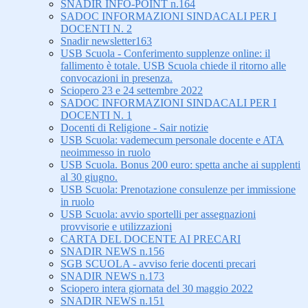
SNADIR INFO-POINT n.164
SADOC INFORMAZIONI SINDACALI PER I
DOCENTI N. 2
Snadir newsletter163
USB Scuola - Conferimento supplenze online: il
fallimento è totale. USB Scuola chiede il ritorno alle
convocazioni in presenza.
Sciopero 23 e 24 settembre 2022
SADOC INFORMAZIONI SINDACALI PER I
DOCENTI N. 1
Docenti di Religione - Sair notizie
USB Scuola: vademecum personale docente e ATA
neoimmesso in ruolo
USB Scuola. Bonus 200 euro: spetta anche ai supplenti
al 30 giugno.
USB Scuola: Prenotazione consulenze per immissione
in ruolo
USB Scuola: avvio sportelli per assegnazioni
provvisorie e utilizzazioni
CARTA DEL DOCENTE AI PRECARI
SNADIR NEWS n.156
SGB SCUOLA - avviso ferie docenti precari
SNADIR NEWS n.173
Sciopero intera giornata del 30 maggio 2022
SNADIR NEWS n.151