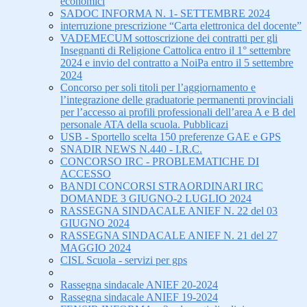
economici
SADOC INFORMA N. 1- SETTEMBRE 2024
interruzione prescrizione “Carta elettronica del docente”
VADEMECUM sottoscrizione dei contratti per gli
Insegnanti di Religione Cattolica entro il 1° settembre
2024 e invio del contratto a NoiPa entro il 5 settembre
2024
Concorso per soli titoli per l’aggiornamento e
l’integrazione delle graduatorie permanenti provinciali
per l’accesso ai profili professionali dell’area A e B del
personale ATA della scuola. Pubblicazi
USB - Sportello scelta 150 preferenze GAE e GPS
SNADIR NEWS N.440 - I.R.C.
CONCORSO IRC - PROBLEMATICHE DI
ACCESSO
BANDI CONCORSI STRAORDINARI IRC
DOMANDE 3 GIUGNO-2 LUGLIO 2024
RASSEGNA SINDACALE ANIEF N. 22 del 03
GIUGNO 2024
RASSEGNA SINDACALE ANIEF N. 21 del 27
MAGGIO 2024
CISL Scuola - servizi per gps
Rassegna sindacale ANIEF 20-2024
Rassegna sindacale ANIEF 19-2024