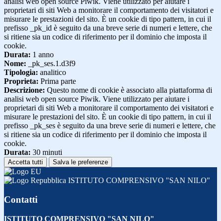
analisi web open source Piwik. Viene utilizzato per aiutare i
proprietari di siti Web a monitorare il comportamento dei visitatori e
misurare le prestazioni del sito. È un cookie di tipo pattern, in cui il
prefisso _pk_id è seguito da una breve serie di numeri e lettere, che
si ritiene sia un codice di riferimento per il dominio che imposta il
cookie.
Durata:
1 anno
Nome:
_pk_ses.1.d3f9
Tipologia:
analitico
Proprieta:
Prima parte
Descrizione:
Questo nome di cookie è associato alla piattaforma di
analisi web open source Piwik. Viene utilizzato per aiutare i
proprietari di siti Web a monitorare il comportamento dei visitatori e
misurare le prestazioni del sito. È un cookie di tipo pattern, in cui il
prefisso _pk_ses è seguito da una breve serie di numeri e lettere, che
si ritiene sia un codice di riferimento per il dominio che imposta il
cookie.
Durata:
30 minuti
Accetta tutti
Salva le preferenze
ISTITUTO COMPRENSIVO "SAN NILO"
Contatti
ISTITUTO COMPRENSIVO "SAN NILO"