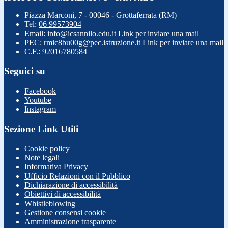
Piazza Marconi, 7 - 00046 - Grottaferrata (RM)
Tel:
06 99573904
Email:
info@icsannilo.edu.it
Link per inviare una mail
PEC:
rmic8bu00g@pec.istruzione.it
Link per inviare una mail
C.F.: 92016780584
Seguici su
Facebook
Youtube
Instagram
Sezione Link Utili
Cookie policy
Note legali
Informativa Privacy
Ufficio Relazioni con il Pubblico
Dichiarazione di accessibilità
Obiettivi di accessibilità
Whistleblowing
Gestione consensi cookie
Amministrazione trasparente