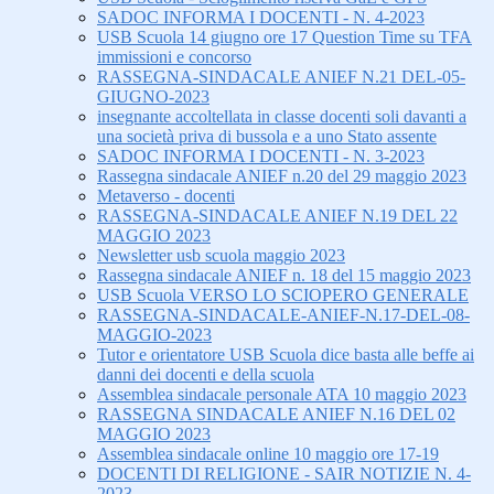
SADOC INFORMA I DOCENTI - N. 4-2023
USB Scuola 14 giugno ore 17 Question Time su TFA
immissioni e concorso
RASSEGNA-SINDACALE ANIEF N.21 DEL-05-
GIUGNO-2023
insegnante accoltellata in classe docenti soli davanti a
una società priva di bussola e a uno Stato assente
SADOC INFORMA I DOCENTI - N. 3-2023
Rassegna sindacale ANIEF n.20 del 29 maggio 2023
Metaverso - docenti
RASSEGNA-SINDACALE ANIEF N.19 DEL 22
MAGGIO 2023
Newsletter usb scuola maggio 2023
Rassegna sindacale ANIEF n. 18 del 15 maggio 2023
USB Scuola VERSO LO SCIOPERO GENERALE
RASSEGNA-SINDACALE-ANIEF-N.17-DEL-08-
MAGGIO-2023
Tutor e orientatore USB Scuola dice basta alle beffe ai
danni dei docenti e della scuola
Assemblea sindacale personale ATA 10 maggio 2023
RASSEGNA SINDACALE ANIEF N.16 DEL 02
MAGGIO 2023
Assemblea sindacale online 10 maggio ore 17-19
DOCENTI DI RELIGIONE - SAIR NOTIZIE N. 4-
2023