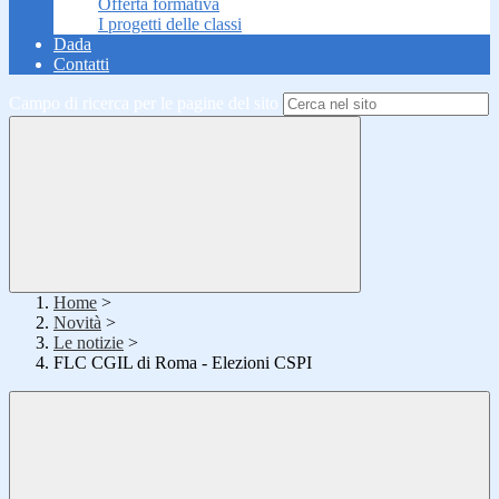
Offerta formativa
I progetti delle classi
Dada
Contatti
Campo di ricerca per le pagine del sito
Home
>
Novità
>
Le notizie
>
FLC CGIL di Roma - Elezioni CSPI