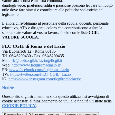
valore alla scuola e alla sua comunità,
dandogli
voce
:
professionalità
e
passione
possono trovare un luogo
utile dove fare sintesi e contribuire alle politiche scolastiche del
legislatore.
E allora ci rivolgiamo al personale della scuola, docenti, personale
educativo, ATA e dirigenti, coloro che contribuiscono a fare la
scuola: date valore al vostro lavoro, fatelo con le liste
CGIL -
VALORE SCUOLA
.
FLC CGIL di Roma e del Lazio
Via Buonarroti 12 - Roma 00185
Tel. 06/46200430 - Fax. 06/46200435
Mail:
flc@lazio.cgil.it
;
lazio@flcgil.it
Web:
http://www.flcgilromaelazio.it/
FB:
www.facebook.com/flcgilromaelazio
TW:
https://twitter.com/FLC_CGIL_Lazio
IG:
https://www.instagram.com/flcgilromaelazio/
Notizie
Questo sito o gli strumenti terzi da questo utilizzati si avvalgono di
cookie necessari al funzionamento ed utili alle finalità illustrate nella
COOKIE POLICY
.
Personalizza
Rifiuta tutti
i cookies
Accetta tutti
i cookies