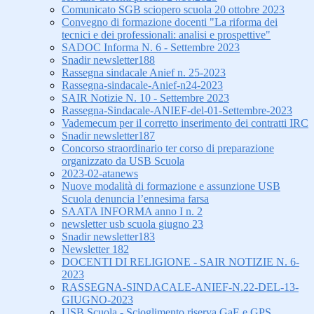
Comunicato SGB sciopero scuola 20 ottobre 2023
Convegno di formazione docenti "La riforma dei
tecnici e dei professionali: analisi e prospettive"
SADOC Informa N. 6 - Settembre 2023
Snadir newsletter188
Rassegna sindacale Anief n. 25-2023
Rassegna-sindacale-Anief-n24-2023
SAIR Notizie N. 10 - Settembre 2023
Rassegna-Sindacale-ANIEF-del-01-Settembre-2023
Vademecum per il corretto inserimento dei contratti IRC
Snadir newsletter187
Concorso straordinario ter corso di preparazione
organizzato da USB Scuola
2023-02-atanews
Nuove modalità di formazione e assunzione USB
Scuola denuncia l’ennesima farsa
SAATA INFORMA anno I n. 2
newsletter usb scuola giugno 23
Snadir newsletter183
Newsletter 182
DOCENTI DI RELIGIONE - SAIR NOTIZIE N. 6-
2023
RASSEGNA-SINDACALE-ANIEF-N.22-DEL-13-
GIUGNO-2023
USB Scuola - Scioglimento riserva GaE e GPS