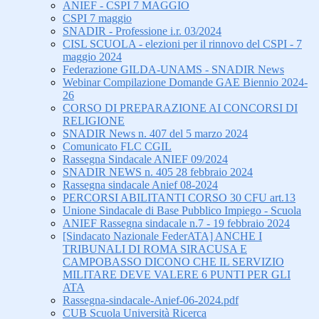
ANIEF - CSPI 7 MAGGIO
CSPI 7 maggio
SNADIR - Professione i.r. 03/2024
CISL SCUOLA - elezioni per il rinnovo del CSPI - 7
maggio 2024
Federazione GILDA-UNAMS - SNADIR News
Webinar Compilazione Domande GAE Biennio 2024-
26
CORSO DI PREPARAZIONE AI CONCORSI DI
RELIGIONE
SNADIR News n. 407 del 5 marzo 2024
Comunicato FLC CGIL
Rassegna Sindacale ANIEF 09/2024
SNADIR NEWS n. 405 28 febbraio 2024
Rassegna sindacale Anief 08-2024
PERCORSI ABILITANTI CORSO 30 CFU art.13
Unione Sindacale di Base Pubblico Impiego - Scuola
ANIEF Rassegna sindacale n.7 - 19 febbraio 2024
[Sindacato Nazionale FederATA] ANCHE I
TRIBUNALI DI ROMA SIRACUSA E
CAMPOBASSO DICONO CHE IL SERVIZIO
MILITARE DEVE VALERE 6 PUNTI PER GLI
ATA
Rassegna-sindacale-Anief-06-2024.pdf
CUB Scuola Università Ricerca