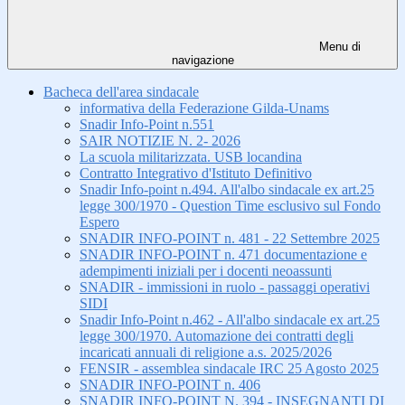
Menu di
navigazione
Bacheca dell'area sindacale
informativa della Federazione Gilda-Unams
Snadir Info-Point n.551
SAIR NOTIZIE N. 2- 2026
La scuola militarizzata. USB locandina
Contratto Integrativo d'Istituto Definitivo
Snadir Info-point n.494. All'albo sindacale ex art.25
legge 300/1970 - Question Time esclusivo sul Fondo
Espero
SNADIR INFO-POINT n. 481 - 22 Settembre 2025
SNADIR INFO-POINT n. 471 documentazione e
adempimenti iniziali per i docenti neoassunti
SNADIR - immissioni in ruolo - passaggi operativi
SIDI
Snadir Info-Point n.462 - All'albo sindacale ex art.25
legge 300/1970. Automazione dei contratti degli
incaricati annuali di religione a.s. 2025/2026
FENSIR - assemblea sindacale IRC 25 Agosto 2025
SNADIR INFO-POINT n. 406
SNADIR INFO-POINT N. 394 - INSEGNANTI DI