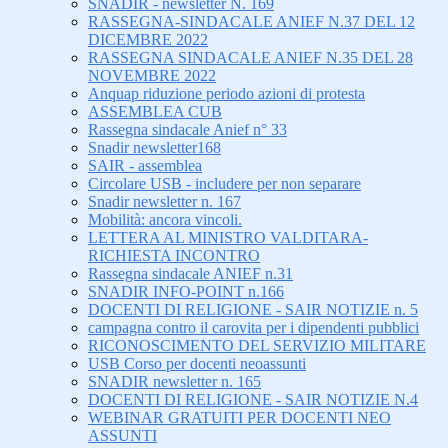
SNADIR - newsletter N. 169
RASSEGNA-SINDACALE ANIEF N.37 DEL 12
DICEMBRE 2022
RASSEGNA SINDACALE ANIEF N.35 DEL 28
NOVEMBRE 2022
Anquap riduzione periodo azioni di protesta
ASSEMBLEA CUB
Rassegna sindacale Anief n° 33
Snadir newsletter168
SAIR - assemblea
Circolare USB - includere per non separare
Snadir newsletter n. 167
Mobilità: ancora vincoli.
LETTERA AL MINISTRO VALDITARA-
RICHIESTA INCONTRO
Rassegna sindacale ANIEF n.31
SNADIR INFO-POINT n.166
DOCENTI DI RELIGIONE - SAIR NOTIZIE n. 5
campagna contro il carovita per i dipendenti pubblici
RICONOSCIMENTO DEL SERVIZIO MILITARE
USB Corso per docenti neoassunti
SNADIR newsletter n. 165
DOCENTI DI RELIGIONE - SAIR NOTIZIE N.4
WEBINAR GRATUITI PER DOCENTI NEO
ASSUNTI