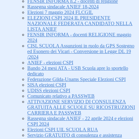
FENSIR INFORMA n.2 - docenti di religione
Rassegna sindacale ANIEF 18-2024
Elezioni 7 maggio 2024 FLCGIL
ELEZIONI CSPI 2024 IL PRESIDENTE
NAZIONALE FEDERATA CANDIDATO NELLA
LISTA ANIEF
FENSIR INFORMA - docenti RELIGIONE maggio
2024
CISL SCUOLA Assunzioni in ruolo da GPS Sostegno
ed Esonero dei Vicari - Conversione in Legge DL 19
/2024
ANIEF - elezioni CSPI
Bando 24 mesi ATA - USB Scuola apre lo sportello
dedicato
Federazione Gilda-Unams Speciale Elezioni CSPI
SISA elezioni CSPI
UDISS elezioni CSPI
Comunicato relativo a PASSWEB
ATTIVAZIONE SERVIZIO DI CONSULENZA
GRATUITA ALLE SCUOLE SU RICOSTRUZIONI
CARRIERA E PASSWEB
Rassegna sindacale ANIEF - 22 aprile 2024 e elezioni
CSPI 2024
Elezioni CSPI UIL SCUOLA RUA
Servizio GRATUITO di consulenza e assistenza