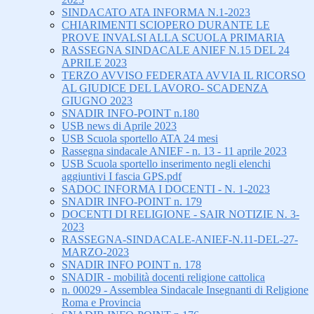
SINDACATO ATA INFORMA N.1-2023
CHIARIMENTI SCIOPERO DURANTE LE
PROVE INVALSI ALLA SCUOLA PRIMARIA
RASSEGNA SINDACALE ANIEF N.15 DEL 24
APRILE 2023
TERZO AVVISO FEDERATA AVVIA IL RICORSO
AL GIUDICE DEL LAVORO- SCADENZA
GIUGNO 2023
SNADIR INFO-POINT n.180
USB news di Aprile 2023
USB Scuola sportello ATA 24 mesi
Rassegna sindacale ANIEF - n. 13 - 11 aprile 2023
USB Scuola sportello inserimento negli elenchi
aggiuntivi I fascia GPS.pdf
SADOC INFORMA I DOCENTI - N. 1-2023
SNADIR INFO-POINT n. 179
DOCENTI DI RELIGIONE - SAIR NOTIZIE N. 3-
2023
RASSEGNA-SINDACALE-ANIEF-N.11-DEL-27-
MARZO-2023
SNADIR INFO POINT n. 178
SNADIR - mobilità docenti religione cattolica
n. 00029 - Assemblea Sindacale Insegnanti di Religione
Roma e Provincia