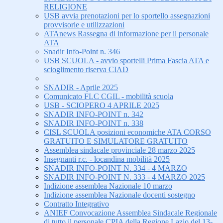
RELIGIONE
USB avvia prenotazioni per lo sportello assegnazioni
provvisorie e utilizzazioni
ATAnews Rassegna di informazione per il personale
ATA
Snadir Info-Point n. 346
USB SCUOLA - avvio sportelli Prima Fascia ATA e
scioglimento riserva CIAD
SNADIR - Aprile 2025
Comunicato FLC CGIL - mobilità scuola
USB - SCIOPERO 4 APRILE 2025
SNADIR INFO-POINT n. 342
SNADIR INFO-POINT n. 338
CISL SCUOLA posizioni economiche ATA CORSO
GRATUITO E SIMULATORE GRATUITO
Assemblea sindacale provinciale 28 marzo 2025
Insegnanti r.c. - locandina mobilità 2025
SNADIR INFO-POINT N. 334 - 4 MARZO
SNADIR INFO-POINT N. 333 - 4 MARZO 2025
Indizione assemblea Nazionale 10 marzo
Indizione assemblea Nazionale docenti sostegno
Contratto Integrativo
ANIEF Convocazione Assemblea Sindacale Regionale
di tutto il personale CPIA della Regione Lazio del 13-