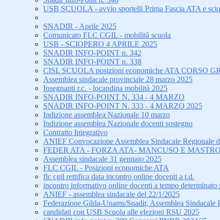
USB SCUOLA - avvio sportelli Prima Fascia ATA e sci
SNADIR - Aprile 2025
Comunicato FLC CGIL - mobilità scuola
USB - SCIOPERO 4 APRILE 2025
SNADIR INFO-POINT n. 342
SNADIR INFO-POINT n. 338
CISL SCUOLA posizioni economiche ATA CORS
Assemblea sindacale provinciale 28 marzo 2025
Insegnanti r.c. - locandina mobilità 2025
SNADIR INFO-POINT N. 334 - 4 MARZO
SNADIR INFO-POINT N. 333 - 4 MARZO 2025
Indizione assemblea Nazionale 10 marzo
Indizione assemblea Nazionale docenti sostegno
Contratto Integrativo
ANIEF Convocazione Assemblea Sindacale Regionale di tu
FEDER ATA - FORZA ATA- MANCUSO E MASTRO
Assemblea sindacale 31 gennaio 2025
FLC CGIL - Posizioni economiche ATA
flc cgil rettifica data incontro online docenti a t.d.
incontro informativo online docenti a tempo determinato 
ANIEF - assemblea sindacale del 22/1/2025
Federazione Gilda-Unams/Snadir, Assemblea Sindacale Prov
candidati con USB Scuola alle elezioni RSU 2025