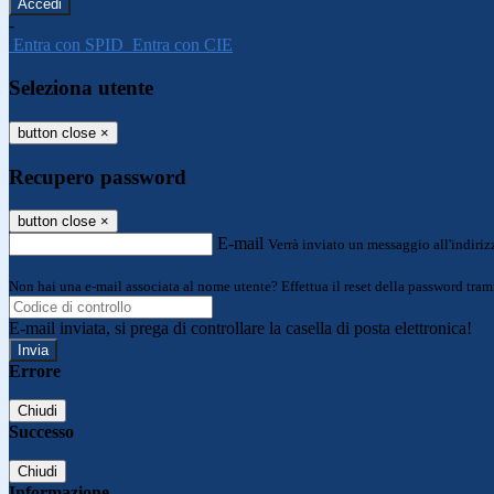
-
Entra con SPID
Entra con CIE
Seleziona utente
button close
×
Recupero password
button close
×
E-mail
Verrà inviato un messaggio all'indirizz
Non hai una e-mail associata al nome utente? Effettua il reset della password tram
E-mail inviata, si prega di controllare la casella di posta elettronica!
Errore
Chiudi
Successo
Chiudi
Informazione