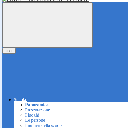
close
Scuola
Panoramica
Presentazione
I luoghi
Le persone
I numeri della scuola