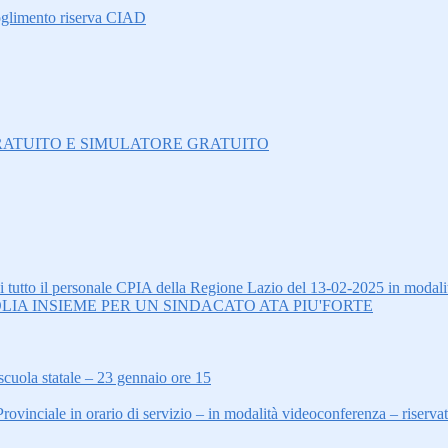
oglimento riserva CIAD
O GRATUITO E SIMULATORE GRATUITO
tto il personale CPIA della Regione Lazio del 13-02-2025 in modalit
LIA INSIEME PER UN SINDACATO ATA PIU'FORTE
scuola statale – 23 gennaio ore 15
inciale in orario di servizio – in modalità videoconferenza – riserva