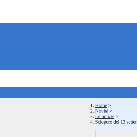
Home
>
Novità
>
Le notizie
>
Sciopero del 13 sett