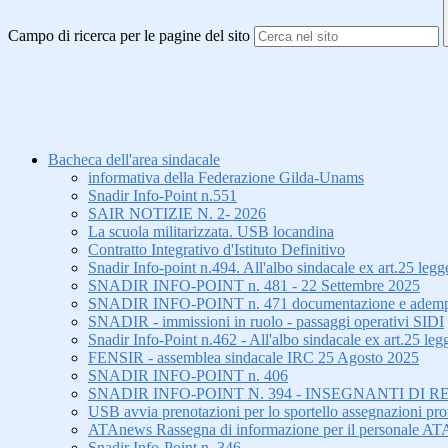
Campo di ricerca per le pagine del sito
Bacheca dell'area sindacale
informativa della Federazione Gilda-Unams
Snadir Info-Point n.551
SAIR NOTIZIE N. 2- 2026
La scuola militarizzata. USB locandina
Contratto Integrativo d'Istituto Definitivo
Snadir Info-point n.494. All'albo sindacale ex art.25 le
SNADIR INFO-POINT n. 481 - 22 Settembre 2025
SNADIR INFO-POINT n. 471 documentazione e adempiment
SNADIR - immissioni in ruolo - passaggi operativi SIDI
Snadir Info-Point n.462 - All'albo sindacale ex art.25 leg
FENSIR - assemblea sindacale IRC 25 Agosto 2025
SNADIR INFO-POINT n. 406
SNADIR INFO-POINT N. 394 - INSEGNANTI DI R
USB avvia prenotazioni per lo sportello assegnazioni prov
ATAnews Rassegna di informazione per il personale AT
Snadir Info-Point n. 346