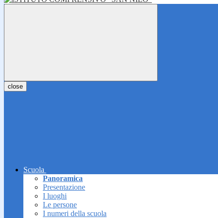
close
Scuola
Panoramica
Presentazione
I luoghi
Le persone
I numeri della scuola