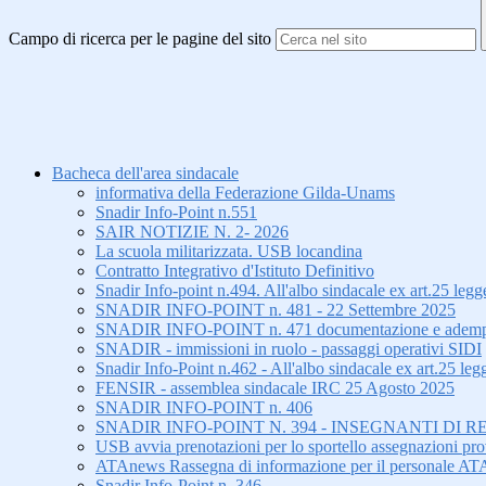
Campo di ricerca per le pagine del sito
Bacheca dell'area sindacale
informativa della Federazione Gilda-Unams
Snadir Info-Point n.551
SAIR NOTIZIE N. 2- 2026
La scuola militarizzata. USB locandina
Contratto Integrativo d'Istituto Definitivo
Snadir Info-point n.494. All'albo sindacale ex art.25 le
SNADIR INFO-POINT n. 481 - 22 Settembre 2025
SNADIR INFO-POINT n. 471 documentazione e adempiment
SNADIR - immissioni in ruolo - passaggi operativi SIDI
Snadir Info-Point n.462 - All'albo sindacale ex art.25 leg
FENSIR - assemblea sindacale IRC 25 Agosto 2025
SNADIR INFO-POINT n. 406
SNADIR INFO-POINT N. 394 - INSEGNANTI DI R
USB avvia prenotazioni per lo sportello assegnazioni prov
ATAnews Rassegna di informazione per il personale AT
Snadir Info-Point n. 346