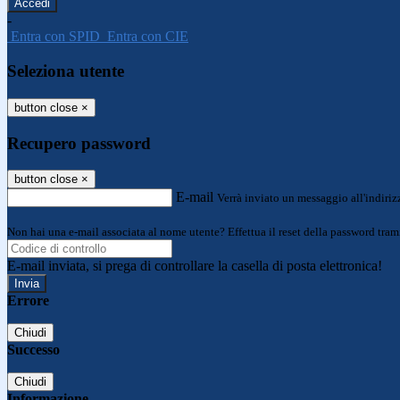
-
Entra con SPID
Entra con CIE
Seleziona utente
button close
×
Recupero password
button close
×
E-mail
Verrà inviato un messaggio all'indirizz
Non hai una e-mail associata al nome utente? Effettua il reset della password tram
E-mail inviata, si prega di controllare la casella di posta elettronica!
Errore
Chiudi
Successo
Chiudi
Informazione