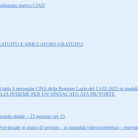
oglimento riserva CIAD
O GRATUITO E SIMULATORE GRATUITO
tto il personale CPIA della Regione Lazio del 13-02-2025 in modalit
LIA INSIEME PER UN SINDACATO ATA PIU'FORTE
scuola statale – 23 gennaio ore 15
inciale in orario di servizio – in modalità videoconferenza – riserva