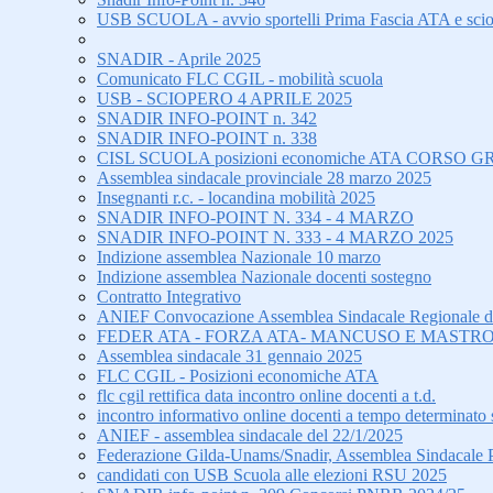
USB SCUOLA - avvio sportelli Prima Fascia ATA e sci
SNADIR - Aprile 2025
Comunicato FLC CGIL - mobilità scuola
USB - SCIOPERO 4 APRILE 2025
SNADIR INFO-POINT n. 342
SNADIR INFO-POINT n. 338
CISL SCUOLA posizioni economiche ATA CORS
Assemblea sindacale provinciale 28 marzo 2025
Insegnanti r.c. - locandina mobilità 2025
SNADIR INFO-POINT N. 334 - 4 MARZO
SNADIR INFO-POINT N. 333 - 4 MARZO 2025
Indizione assemblea Nazionale 10 marzo
Indizione assemblea Nazionale docenti sostegno
Contratto Integrativo
ANIEF Convocazione Assemblea Sindacale Regionale di tu
FEDER ATA - FORZA ATA- MANCUSO E MASTRO
Assemblea sindacale 31 gennaio 2025
FLC CGIL - Posizioni economiche ATA
flc cgil rettifica data incontro online docenti a t.d.
incontro informativo online docenti a tempo determinato 
ANIEF - assemblea sindacale del 22/1/2025
Federazione Gilda-Unams/Snadir, Assemblea Sindacale Prov
candidati con USB Scuola alle elezioni RSU 2025