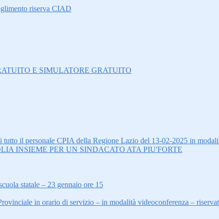
oglimento riserva CIAD
O GRATUITO E SIMULATORE GRATUITO
tto il personale CPIA della Regione Lazio del 13-02-2025 in modalit
LIA INSIEME PER UN SINDACATO ATA PIU'FORTE
scuola statale – 23 gennaio ore 15
inciale in orario di servizio – in modalità videoconferenza – riserva