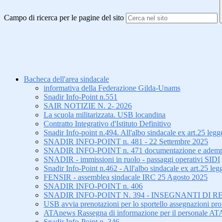
Campo di ricerca per le pagine del sito
Bacheca dell'area sindacale
informativa della Federazione Gilda-Unams
Snadir Info-Point n.551
SAIR NOTIZIE N. 2- 2026
La scuola militarizzata. USB locandina
Contratto Integrativo d'Istituto Definitivo
Snadir Info-point n.494. All'albo sindacale ex art.25 le
SNADIR INFO-POINT n. 481 - 22 Settembre 2025
SNADIR INFO-POINT n. 471 documentazione e adempiment
SNADIR - immissioni in ruolo - passaggi operativi SIDI
Snadir Info-Point n.462 - All'albo sindacale ex art.25 leg
FENSIR - assemblea sindacale IRC 25 Agosto 2025
SNADIR INFO-POINT n. 406
SNADIR INFO-POINT N. 394 - INSEGNANTI DI R
USB avvia prenotazioni per lo sportello assegnazioni prov
ATAnews Rassegna di informazione per il personale AT
Snadir Info-Point n. 346