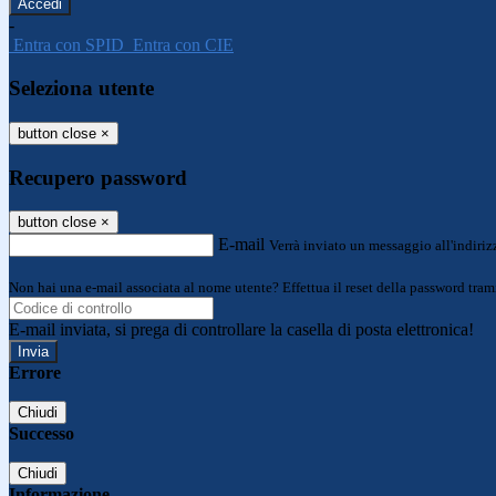
-
Entra con SPID
Entra con CIE
Seleziona utente
button close
×
Recupero password
button close
×
E-mail
Verrà inviato un messaggio all'indirizz
Non hai una e-mail associata al nome utente? Effettua il reset della password tram
E-mail inviata, si prega di controllare la casella di posta elettronica!
Errore
Chiudi
Successo
Chiudi
Informazione