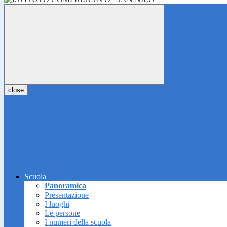
close
Scuola
Panoramica
Presentazione
I luoghi
Le persone
I numeri della scuola