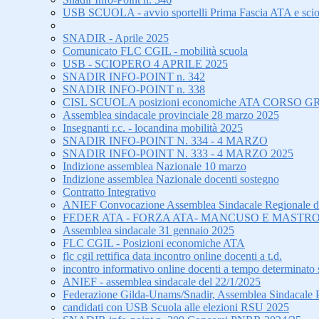
USB SCUOLA - avvio sportelli Prima Fascia ATA e sci
SNADIR - Aprile 2025
Comunicato FLC CGIL - mobilità scuola
USB - SCIOPERO 4 APRILE 2025
SNADIR INFO-POINT n. 342
SNADIR INFO-POINT n. 338
CISL SCUOLA posizioni economiche ATA CORS
Assemblea sindacale provinciale 28 marzo 2025
Insegnanti r.c. - locandina mobilità 2025
SNADIR INFO-POINT N. 334 - 4 MARZO
SNADIR INFO-POINT N. 333 - 4 MARZO 2025
Indizione assemblea Nazionale 10 marzo
Indizione assemblea Nazionale docenti sostegno
Contratto Integrativo
ANIEF Convocazione Assemblea Sindacale Regionale di tu
FEDER ATA - FORZA ATA- MANCUSO E MASTRO
Assemblea sindacale 31 gennaio 2025
FLC CGIL - Posizioni economiche ATA
flc cgil rettifica data incontro online docenti a t.d.
incontro informativo online docenti a tempo determinato 
ANIEF - assemblea sindacale del 22/1/2025
Federazione Gilda-Unams/Snadir, Assemblea Sindacale Prov
candidati con USB Scuola alle elezioni RSU 2025