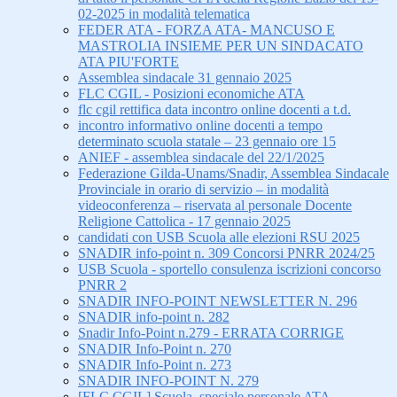
02-2025 in modalità telematica
FEDER ATA - FORZA ATA- MANCUSO E
MASTROLIA INSIEME PER UN SINDACATO
ATA PIU'FORTE
Assemblea sindacale 31 gennaio 2025
FLC CGIL - Posizioni economiche ATA
flc cgil rettifica data incontro online docenti a t.d.
incontro informativo online docenti a tempo
determinato scuola statale – 23 gennaio ore 15
ANIEF - assemblea sindacale del 22/1/2025
Federazione Gilda-Unams/Snadir, Assemblea Sindacale
Provinciale in orario di servizio – in modalità
videoconferenza – riservata al personale Docente
Religione Cattolica - 17 gennaio 2025
candidati con USB Scuola alle elezioni RSU 2025
SNADIR info-point n. 309 Concorsi PNRR 2024/25
USB Scuola - sportello consulenza iscrizioni concorso
PNRR 2
SNADIR INFO-POINT NEWSLETTER N. 296
SNADIR info-point n. 282
Snadir Info-Point n.279 - ERRATA CORRIGE
SNADIR Info-Point n. 270
SNADIR Info-Point n. 273
SNADIR INFO-POINT N. 279
[FLC CGIL] Scuola, speciale personale ATA