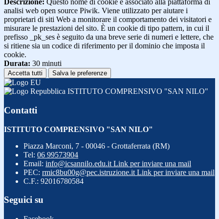
Descrizione:
Questo nome di cookie è associato alla piattaforma di
analisi web open source Piwik. Viene utilizzato per aiutare i
proprietari di siti Web a monitorare il comportamento dei visitatori e
misurare le prestazioni del sito. È un cookie di tipo pattern, in cui il
prefisso _pk_ses è seguito da una breve serie di numeri e lettere, che
si ritiene sia un codice di riferimento per il dominio che imposta il
cookie.
Durata:
30 minuti
Accetta tutti
Salva le preferenze
ISTITUTO COMPRENSIVO "SAN NILO"
Contatti
ISTITUTO COMPRENSIVO "SAN NILO"
Piazza Marconi, 7 - 00046 - Grottaferrata (RM)
Tel:
06 99573904
Email:
info@icsannilo.edu.it
Link per inviare una mail
PEC:
rmic8bu00g@pec.istruzione.it
Link per inviare una mail
C.F.: 92016780584
Seguici su
Facebook