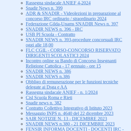
Rassegna sindacale ANIEF 4-2024
Snadir News n. 399
ADR & SNADIR - Videolezioni in preparazione al
concorso IRC ordinario / straordinario 2024
Federazione Gilda-Unams SNADIR News n. 397
SNADIR NEWS n. 396 - IRC
USB PI Scuola - Contratto
SNADIR NEWS n. 393-procedure concorsuali IRC
oggi alle 18,00
FLC CGIL - CORSO-CONCORSO RISERVATO
DIRIGENTI SCOLASTICI 2024
Incontro online su Bando di Concorso Insegnanti
Religione Cattolica - 17 gennaio - ore 15
SNADIR NEWS n. 386
SNADIR NEWS n.386
Obbligo di remunerazione per le funzioni tecniche
delegate ai Dsga e AA
Rassegna sindacale ANIEF - n. 1/2024
Cisl Scuola Roma e Rieti
Snadir news n. 382
Contratto Collettivo Integrativo di Istituto 2023
Messaggio INPS n. 4640 del 22 dicembre 2023
SAIR NOTIZIE N. 13 - DICEMBRE 2023
SNADIR NEWS n.380 - 21 DICEMBRE 2023
FENSIR INFORMA DOCENTI - DOCENTI IRC -