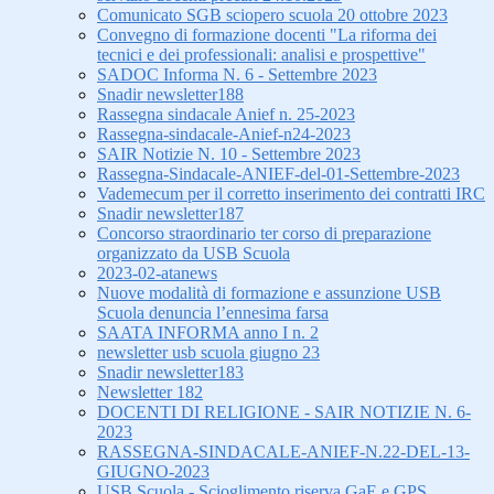
Comunicato SGB sciopero scuola 20 ottobre 2023
Convegno di formazione docenti "La riforma dei
tecnici e dei professionali: analisi e prospettive"
SADOC Informa N. 6 - Settembre 2023
Snadir newsletter188
Rassegna sindacale Anief n. 25-2023
Rassegna-sindacale-Anief-n24-2023
SAIR Notizie N. 10 - Settembre 2023
Rassegna-Sindacale-ANIEF-del-01-Settembre-2023
Vademecum per il corretto inserimento dei contratti IRC
Snadir newsletter187
Concorso straordinario ter corso di preparazione
organizzato da USB Scuola
2023-02-atanews
Nuove modalità di formazione e assunzione USB
Scuola denuncia l’ennesima farsa
SAATA INFORMA anno I n. 2
newsletter usb scuola giugno 23
Snadir newsletter183
Newsletter 182
DOCENTI DI RELIGIONE - SAIR NOTIZIE N. 6-
2023
RASSEGNA-SINDACALE-ANIEF-N.22-DEL-13-
GIUGNO-2023
USB Scuola - Scioglimento riserva GaE e GPS