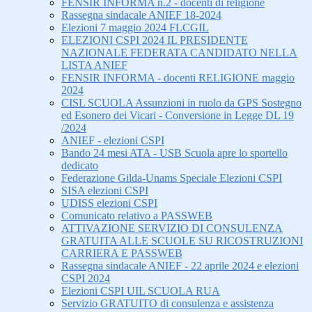
FENSIR INFORMA n.2 - docenti di religione
Rassegna sindacale ANIEF 18-2024
Elezioni 7 maggio 2024 FLCGIL
ELEZIONI CSPI 2024 IL PRESIDENTE
NAZIONALE FEDERATA CANDIDATO NELLA
LISTA ANIEF
FENSIR INFORMA - docenti RELIGIONE maggio
2024
CISL SCUOLA Assunzioni in ruolo da GPS Sostegno
ed Esonero dei Vicari - Conversione in Legge DL 19
/2024
ANIEF - elezioni CSPI
Bando 24 mesi ATA - USB Scuola apre lo sportello
dedicato
Federazione Gilda-Unams Speciale Elezioni CSPI
SISA elezioni CSPI
UDISS elezioni CSPI
Comunicato relativo a PASSWEB
ATTIVAZIONE SERVIZIO DI CONSULENZA
GRATUITA ALLE SCUOLE SU RICOSTRUZIONI
CARRIERA E PASSWEB
Rassegna sindacale ANIEF - 22 aprile 2024 e elezioni
CSPI 2024
Elezioni CSPI UIL SCUOLA RUA
Servizio GRATUITO di consulenza e assistenza