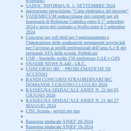
economici
SADOC INFORMA N. 1- SETTEMBRE 2024
interruzione prescrizione “Carta elettronica del docente”
VADEMECUM sottoscrizione dei contratti per gli
Insegnanti di Religione Cattolica entro il 1° settembre
2024 e invio del contratto a NoiPa entro il 5 settembre
2024
Concorso per soli titoli per l’aggiornamento e
l’integrazione delle graduatorie permanenti provinciali
per l’accesso ai profili professionali dell’area A e B del
personale ATA della scuola. Pubblicazi
USB - Sportello scelta 150 preferenze GAE e GPS
SNADIR NEWS N.440 - I.R.C.
CONCORSO IRC - PROBLEMATICHE DI
ACCESSO
BANDI CONCORSI STRAORDINARI IRC
DOMANDE 3 GIUGNO-2 LUGLIO 2024
RASSEGNA SINDACALE ANIEF N. 22 del 03
GIUGNO 2024
RASSEGNA SINDACALE ANIEF N. 21 del 27
MAGGIO 2024
CISL Scuola - servizi per gps
Rassegna sindacale ANIEF 20-2024
Rassegna sindacale ANIEF 19-2024