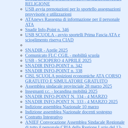
RELIGIONE
USB avvia prenotazioni per lo sportello assegnazioni
provvisorie e utilizzazioni
ATAnews Rassegna di informazione per il personale
ATA
Snadir Info-Point n. 346
USB SCUOLA - avvio sportelli Prima Fascia ATA e
scioglimento riserva CIAD
SNADIR - Aprile 2025
Comunicato FLC CGIL - mobilità scuola
USB - SCIOPERO 4 APRILE 2025
SNADIR INFO-POINT n. 342
SNADIR INFO-POINT n. 338
CISL SCUOLA posizioni economiche ATA CORSO
GRATUITO E SIMULATORE GRATUITO
Assemblea sindacale provinciale 28 marzo 2025
Insegnanti r.c. - locandina mobilità 2025
SNADIR INFO-POINT N. 334 - 4 MARZO
SNADIR INFO-POINT N. 333 - 4 MARZO 2025
Indizione assemblea Nazionale 10 marzo
Indizione assemblea Nazionale docenti sostegno
Contratto Integrativo
ANIEF Convocazione Assemblea Sindacale Regionale
di tutto il personale CPIA della Regione Lazio del 13-