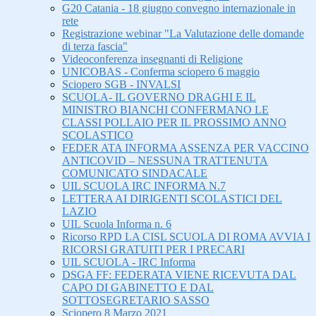
G20 Catania - 18 giugno convegno internazionale in
rete
Registrazione webinar "La Valutazione delle domande
di terza fascia"
Videoconferenza insegnanti di Religione
UNICOBAS - Conferma sciopero 6 maggio
Sciopero SGB - INVALSI
SCUOLA- IL GOVERNO DRAGHI E IL
MINISTRO BIANCHI CONFERMANO LE
CLASSI POLLAIO PER IL PROSSIMO ANNO
SCOLASTICO
FEDER ATA INFORMA ASSENZA PER VACCINO
ANTICOVID – NESSUNA TRATTENUTA
COMUNICATO SINDACALE
UIL SCUOLA IRC INFORMA N.7
LETTERA AI DIRIGENTI SCOLASTICI DEL
LAZIO
UIL Scuola Informa n. 6
Ricorso RPD LA CISL SCUOLA DI ROMA AVVIA I
RICORSI GRATUITI PER I PRECARI
UIL SCUOLA - IRC Informa
DSGA FF: FEDERATA VIENE RICEVUTA DAL
CAPO DI GABINETTO E DAL
SOTTOSEGRETARIO SASSO
Sciopero 8 Marzo 2021