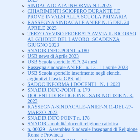
SINDACATO ATA INFORMA N.1-2023
CHIARIMENTI SCIOPERO DURANTE LE
PROVE INVALSI ALLA SCUOLA PRIMARIA
RASSEGNA SINDACALE ANIEF N.15 DEL 24
APRILE 2023
TERZO AVVISO FEDERATA AVVIA IL RICORSO
AL GIUDICE DEL LAVORO- SCADENZA
GIUGNO 2023
SNADIR INFO-POINT n.180
USB news di Aprile 2023
USB Scuola sportello ATA 24 mesi
Rassegna sindacale ANIEF - n. 13 - 11 aprile 2023
USB Scuola sportello inserimento negli elenchi
aggiuntivi I fascia GPS.pdf
SADOC INFORMA I DOCENTI - N. 1-2023
SNADIR INFO-POINT n. 179
DOCENTI DI RELIGIONE - SAIR NOTIZIE N. 3-
2023
RASSEGNA-SINDACALE-ANIEF-N.11-DEL-27-
MARZO-2023
SNADIR INFO POINT n. 178
SNADIR - mobilità docenti religione cattolica
n. 00029 - Assemblea Sindacale Insegnanti di Religione
Roma e Provincia