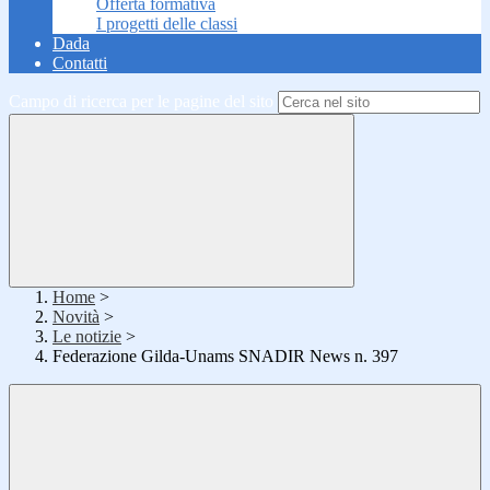
Offerta formativa
I progetti delle classi
Dada
Contatti
Campo di ricerca per le pagine del sito
Home
>
Novità
>
Le notizie
>
Federazione Gilda-Unams SNADIR News n. 397