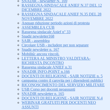
SNADIR - newsletter N. 169
RASSEGNA-SINDACALE ANIEF N.37 DEL 12
DICEMBRE 2022
RASSEGNA SINDACALE ANIEF N.35 DEL 28
NOVEMBRE 2022
Anquap riduzione periodo azioni di protesta
ASSEMBLEA CUB
Rassegna sindacale Anief n° 33
Snadir newsletter168
SAIR - assemblea
Circolare USB - includere per non separare
Snadir newsletter n. 167
Mobilità: ancora vincoli.
LETTERA AL MINISTRO VALDITARA-
RICHIESTA INCONTRO
Rassegna sindacale ANIEF n.31
SNADIR INFO-POINT n.166
DOCENTI DI RELIGIONE - SAIR NOTIZIE n. 5
campagna contro il carovita per i dipendenti pubblici
RICONOSCIMENTO DEL SERVIZIO MILITARE
USB Corso per docenti neoassunti
SNADIR newsletter n. 165
DOCENTI DI RELIGIONE - SAIR NOTIZIE N.4
WEBINAR GRATUITI PER DOCENTI NEO
ASSUNTI