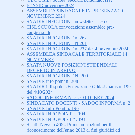
FENSIR novembre 2024
ASSEMBLEA SINDACALE IN PRESENZA 20
NOVEMBRE 2024
SNADIR INFO-POINT newsletter n. 265
CISL SCUOLA convocazione assemblee pre-
congressuali
SNADIR INFO-POINT n. 262
SNADIR INFO-POINT N.261
SNADIR INFO-POINT n. 237 del 4 novembre 2024
ASSEMBLEA SINDACALE TERRITORIALE 14
NOVEMBRE
SAATA NUOVE POSIZIONI STIPENDIALI
DECRETO IN ARRIVO
SNADIR INFO-POINT N. 209
SNADIR info-point n. 208
SNADIR info-point -Federazione Gilda-Unams n. 199
del 4/10/2024
SADOC INFORMA N. 2 - OTTOBRE 2024
SINDACATO DOCENTI - SADOC INFORMA n. 2
SNADIR Info-Point n. 196
SNADIR INFOPOINT n. 194
SNADIR INFOPOINT n. 193
Snadir News n.466 - Prime indicazioni per il
riconoscimento dell’anno 2013 ai fini giuridici ed