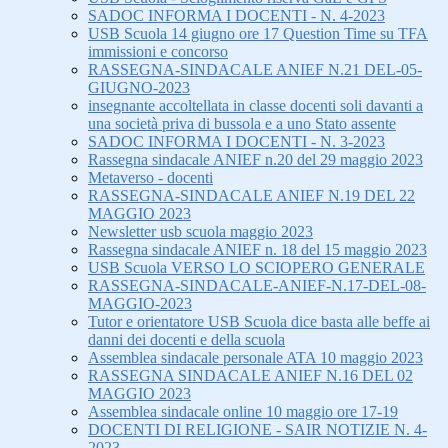
SADOC INFORMA I DOCENTI - N. 4-2023
USB Scuola 14 giugno ore 17 Question Time su TFA
immissioni e concorso
RASSEGNA-SINDACALE ANIEF N.21 DEL-05-
GIUGNO-2023
insegnante accoltellata in classe docenti soli davanti a
una società priva di bussola e a uno Stato assente
SADOC INFORMA I DOCENTI - N. 3-2023
Rassegna sindacale ANIEF n.20 del 29 maggio 2023
Metaverso - docenti
RASSEGNA-SINDACALE ANIEF N.19 DEL 22
MAGGIO 2023
Newsletter usb scuola maggio 2023
Rassegna sindacale ANIEF n. 18 del 15 maggio 2023
USB Scuola VERSO LO SCIOPERO GENERALE
RASSEGNA-SINDACALE-ANIEF-N.17-DEL-08-
MAGGIO-2023
Tutor e orientatore USB Scuola dice basta alle beffe ai
danni dei docenti e della scuola
Assemblea sindacale personale ATA 10 maggio 2023
RASSEGNA SINDACALE ANIEF N.16 DEL 02
MAGGIO 2023
Assemblea sindacale online 10 maggio ore 17-19
DOCENTI DI RELIGIONE - SAIR NOTIZIE N. 4-
2023