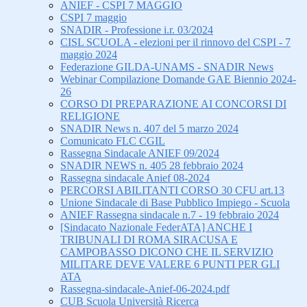
ANIEF - CSPI 7 MAGGIO
CSPI 7 maggio
SNADIR - Professione i.r. 03/2024
CISL SCUOLA - elezioni per il rinnovo del CSPI - 7
maggio 2024
Federazione GILDA-UNAMS - SNADIR News
Webinar Compilazione Domande GAE Biennio 2024-
26
CORSO DI PREPARAZIONE AI CONCORSI DI
RELIGIONE
SNADIR News n. 407 del 5 marzo 2024
Comunicato FLC CGIL
Rassegna Sindacale ANIEF 09/2024
SNADIR NEWS n. 405 28 febbraio 2024
Rassegna sindacale Anief 08-2024
PERCORSI ABILITANTI CORSO 30 CFU art.13
Unione Sindacale di Base Pubblico Impiego - Scuola
ANIEF Rassegna sindacale n.7 - 19 febbraio 2024
[Sindacato Nazionale FederATA] ANCHE I
TRIBUNALI DI ROMA SIRACUSA E
CAMPOBASSO DICONO CHE IL SERVIZIO
MILITARE DEVE VALERE 6 PUNTI PER GLI
ATA
Rassegna-sindacale-Anief-06-2024.pdf
CUB Scuola Università Ricerca