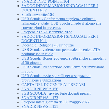
SNADIR INFO-POINT n.164
SADOC INFORMAZIONI SINDACALI PER I
DOCENTI N. 2
Snadir newsletter163
USB Scuola - Conferimento supplenze online: il
fallimento è totale. USB Scuola chiede il ritorno alle
convocazioni in presenza.
Sciopero 23 e 24 settembre 2022
SADOC INFORMAZIONI SINDACALI PER I
DOCENTI N. 1
Docenti di Religione - Sair notizie
USB Scuola: vademecum personale docente e ATA
neoimmesso in ruolo
USB Scuola. Bonus 200 euro: spetta anche ai supplenti
al 30 giugno.
USB Scuola: Prenotazione consulenze per immissione
in ruolo
USB Scuola: avvio sportelli per assegnazioni
provvisorie e utilizzazioni
CARTA DEL DOCENTE AI PRECARI
SNADIR NEWS n.156
SGB SCUOLA - avviso ferie docenti precari
SNADIR NEWS n.173
Sciopero intera giornata del 30 maggio 2022
SNADIR NEWS n.151