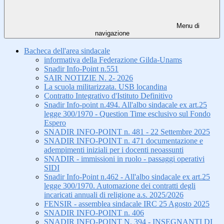
Menu di
navigazione
Bacheca dell'area sindacale
informativa della Federazione Gilda-Unams
Snadir Info-Point n.551
SAIR NOTIZIE N. 2- 2026
La scuola militarizzata. USB locandina
Contratto Integrativo d'Istituto Definitivo
Snadir Info-point n.494. All'albo sindacale ex art.25
legge 300/1970 - Question Time esclusivo sul Fondo
Espero
SNADIR INFO-POINT n. 481 - 22 Settembre 2025
SNADIR INFO-POINT n. 471 documentazione e
adempimenti iniziali per i docenti neoassunti
SNADIR - immissioni in ruolo - passaggi operativi
SIDI
Snadir Info-Point n.462 - All'albo sindacale ex art.25
legge 300/1970. Automazione dei contratti degli
incaricati annuali di religione a.s. 2025/2026
FENSIR - assemblea sindacale IRC 25 Agosto 2025
SNADIR INFO-POINT n. 406
SNADIR INFO-POINT N. 394 - INSEGNANTI DI