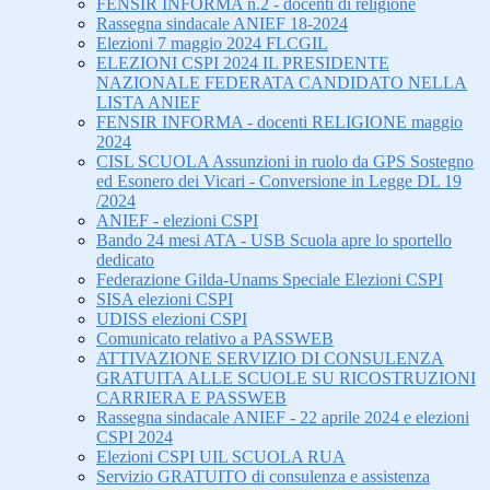
FENSIR INFORMA n.2 - docenti di religione
Rassegna sindacale ANIEF 18-2024
Elezioni 7 maggio 2024 FLCGIL
ELEZIONI CSPI 2024 IL PRESIDENTE
NAZIONALE FEDERATA CANDIDATO NELLA
LISTA ANIEF
FENSIR INFORMA - docenti RELIGIONE maggio
2024
CISL SCUOLA Assunzioni in ruolo da GPS Sostegno
ed Esonero dei Vicari - Conversione in Legge DL 19
/2024
ANIEF - elezioni CSPI
Bando 24 mesi ATA - USB Scuola apre lo sportello
dedicato
Federazione Gilda-Unams Speciale Elezioni CSPI
SISA elezioni CSPI
UDISS elezioni CSPI
Comunicato relativo a PASSWEB
ATTIVAZIONE SERVIZIO DI CONSULENZA
GRATUITA ALLE SCUOLE SU RICOSTRUZIONI
CARRIERA E PASSWEB
Rassegna sindacale ANIEF - 22 aprile 2024 e elezioni
CSPI 2024
Elezioni CSPI UIL SCUOLA RUA
Servizio GRATUITO di consulenza e assistenza