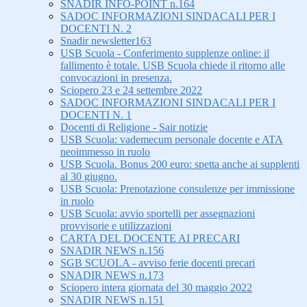
SNADIR INFO-POINT n.164
SADOC INFORMAZIONI SINDACALI PER I
DOCENTI N. 2
Snadir newsletter163
USB Scuola - Conferimento supplenze online: il
fallimento è totale. USB Scuola chiede il ritorno alle
convocazioni in presenza.
Sciopero 23 e 24 settembre 2022
SADOC INFORMAZIONI SINDACALI PER I
DOCENTI N. 1
Docenti di Religione - Sair notizie
USB Scuola: vademecum personale docente e ATA
neoimmesso in ruolo
USB Scuola. Bonus 200 euro: spetta anche ai supplenti
al 30 giugno.
USB Scuola: Prenotazione consulenze per immissione
in ruolo
USB Scuola: avvio sportelli per assegnazioni
provvisorie e utilizzazioni
CARTA DEL DOCENTE AI PRECARI
SNADIR NEWS n.156
SGB SCUOLA - avviso ferie docenti precari
SNADIR NEWS n.173
Sciopero intera giornata del 30 maggio 2022
SNADIR NEWS n.151