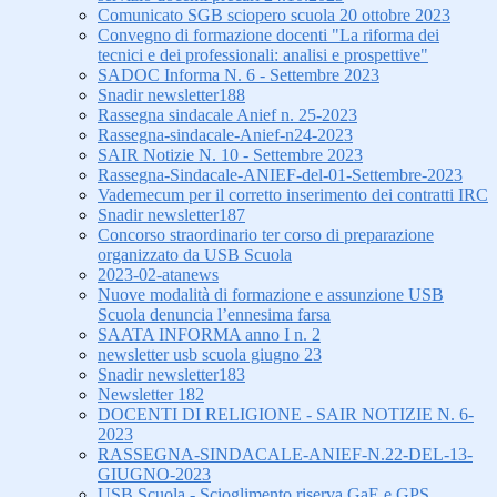
Comunicato SGB sciopero scuola 20 ottobre 2023
Convegno di formazione docenti "La riforma dei
tecnici e dei professionali: analisi e prospettive"
SADOC Informa N. 6 - Settembre 2023
Snadir newsletter188
Rassegna sindacale Anief n. 25-2023
Rassegna-sindacale-Anief-n24-2023
SAIR Notizie N. 10 - Settembre 2023
Rassegna-Sindacale-ANIEF-del-01-Settembre-2023
Vademecum per il corretto inserimento dei contratti IRC
Snadir newsletter187
Concorso straordinario ter corso di preparazione
organizzato da USB Scuola
2023-02-atanews
Nuove modalità di formazione e assunzione USB
Scuola denuncia l’ennesima farsa
SAATA INFORMA anno I n. 2
newsletter usb scuola giugno 23
Snadir newsletter183
Newsletter 182
DOCENTI DI RELIGIONE - SAIR NOTIZIE N. 6-
2023
RASSEGNA-SINDACALE-ANIEF-N.22-DEL-13-
GIUGNO-2023
USB Scuola - Scioglimento riserva GaE e GPS