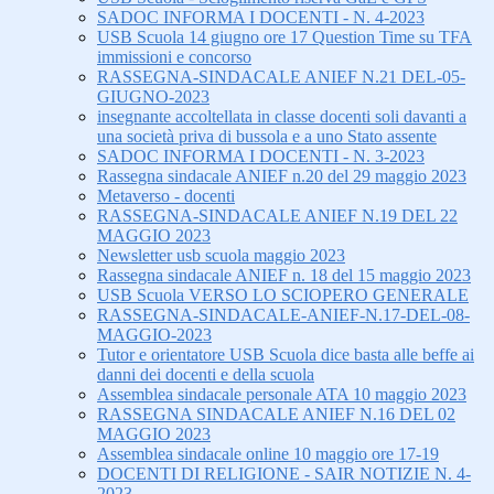
SADOC INFORMA I DOCENTI - N. 4-2023
USB Scuola 14 giugno ore 17 Question Time su TFA
immissioni e concorso
RASSEGNA-SINDACALE ANIEF N.21 DEL-05-
GIUGNO-2023
insegnante accoltellata in classe docenti soli davanti a
una società priva di bussola e a uno Stato assente
SADOC INFORMA I DOCENTI - N. 3-2023
Rassegna sindacale ANIEF n.20 del 29 maggio 2023
Metaverso - docenti
RASSEGNA-SINDACALE ANIEF N.19 DEL 22
MAGGIO 2023
Newsletter usb scuola maggio 2023
Rassegna sindacale ANIEF n. 18 del 15 maggio 2023
USB Scuola VERSO LO SCIOPERO GENERALE
RASSEGNA-SINDACALE-ANIEF-N.17-DEL-08-
MAGGIO-2023
Tutor e orientatore USB Scuola dice basta alle beffe ai
danni dei docenti e della scuola
Assemblea sindacale personale ATA 10 maggio 2023
RASSEGNA SINDACALE ANIEF N.16 DEL 02
MAGGIO 2023
Assemblea sindacale online 10 maggio ore 17-19
DOCENTI DI RELIGIONE - SAIR NOTIZIE N. 4-
2023