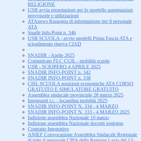
RELIGIONE
USB avvia prenotazioni per lo sportello assegnazioni
provvisorie e utilizzazioni
ATAnews Rassegna di informazione per il personale
ATA
Snadir Info-Point n. 346
USB SCUOLA - avvio sportelli Prima Fascia ATA e
scioglimento riserva CIAD
SNADIR - Aprile 2025
Comunicato FLC CGIL - mobilità scuola
USB - SCIOPERO 4 APRILE 2025
SNADIR INFO-POINT n. 342
SNADIR INFO-POINT n. 338
CISL SCUOLA posizioni economiche ATA CORSO
GRATUITO E SIMULATORE GRATUITO
Assemblea sindacale provinciale 28 marzo 2025
Insegnanti r.c. - locandina mobilità 2025
SNADIR INFO-POINT N. 334 - 4 MARZO
SNADIR INFO-POINT N. 333 - 4 MARZO 2025
Indizione assemblea Nazionale 10 marzo
Indizione assemblea Nazionale docenti sostegno
Contratto Integrativo
ANIEF Convocazione Assemblea Sindacale Regionale
di tutto il personale CPIA della Regione Lazio del 13-