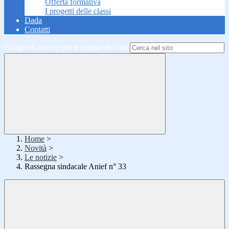
Offerta formativa
I progetti delle classi
Dada
Contatti
Campo di ricerca per le pagine del sito
Home
>
Novità
>
Le notizie
>
Rassegna sindacale Anief n° 33