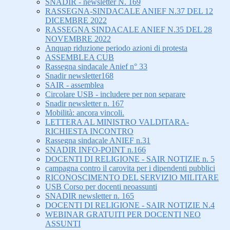
SNADIR - newsletter N. 169
RASSEGNA-SINDACALE ANIEF N.37 DEL 12
DICEMBRE 2022
RASSEGNA SINDACALE ANIEF N.35 DEL 28
NOVEMBRE 2022
Anquap riduzione periodo azioni di protesta
ASSEMBLEA CUB
Rassegna sindacale Anief n° 33
Snadir newsletter168
SAIR - assemblea
Circolare USB - includere per non separare
Snadir newsletter n. 167
Mobilità: ancora vincoli.
LETTERA AL MINISTRO VALDITARA-
RICHIESTA INCONTRO
Rassegna sindacale ANIEF n.31
SNADIR INFO-POINT n.166
DOCENTI DI RELIGIONE - SAIR NOTIZIE n. 5
campagna contro il carovita per i dipendenti pubblici
RICONOSCIMENTO DEL SERVIZIO MILITARE
USB Corso per docenti neoassunti
SNADIR newsletter n. 165
DOCENTI DI RELIGIONE - SAIR NOTIZIE N.4
WEBINAR GRATUITI PER DOCENTI NEO
ASSUNTI