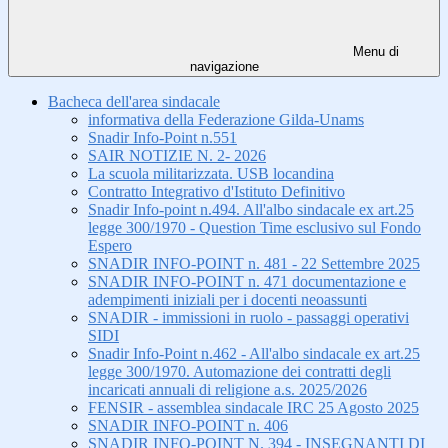
Menu di
navigazione
Bacheca dell'area sindacale
informativa della Federazione Gilda-Unams
Snadir Info-Point n.551
SAIR NOTIZIE N. 2- 2026
La scuola militarizzata. USB locandina
Contratto Integrativo d'Istituto Definitivo
Snadir Info-point n.494. All'albo sindacale ex art.25
legge 300/1970 - Question Time esclusivo sul Fondo
Espero
SNADIR INFO-POINT n. 481 - 22 Settembre 2025
SNADIR INFO-POINT n. 471 documentazione e
adempimenti iniziali per i docenti neoassunti
SNADIR - immissioni in ruolo - passaggi operativi
SIDI
Snadir Info-Point n.462 - All'albo sindacale ex art.25
legge 300/1970. Automazione dei contratti degli
incaricati annuali di religione a.s. 2025/2026
FENSIR - assemblea sindacale IRC 25 Agosto 2025
SNADIR INFO-POINT n. 406
SNADIR INFO-POINT N. 394 - INSEGNANTI DI