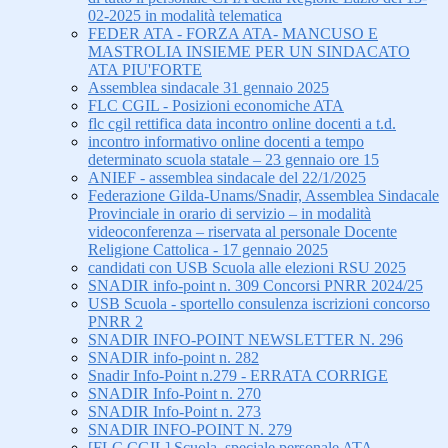
02-2025 in modalità telematica
FEDER ATA - FORZA ATA- MANCUSO E
MASTROLIA INSIEME PER UN SINDACATO
ATA PIU'FORTE
Assemblea sindacale 31 gennaio 2025
FLC CGIL - Posizioni economiche ATA
flc cgil rettifica data incontro online docenti a t.d.
incontro informativo online docenti a tempo
determinato scuola statale – 23 gennaio ore 15
ANIEF - assemblea sindacale del 22/1/2025
Federazione Gilda-Unams/Snadir, Assemblea Sindacale
Provinciale in orario di servizio – in modalità
videoconferenza – riservata al personale Docente
Religione Cattolica - 17 gennaio 2025
candidati con USB Scuola alle elezioni RSU 2025
SNADIR info-point n. 309 Concorsi PNRR 2024/25
USB Scuola - sportello consulenza iscrizioni concorso
PNRR 2
SNADIR INFO-POINT NEWSLETTER N. 296
SNADIR info-point n. 282
Snadir Info-Point n.279 - ERRATA CORRIGE
SNADIR Info-Point n. 270
SNADIR Info-Point n. 273
SNADIR INFO-POINT N. 279
[FLC CGIL] Scuola, speciale personale ATA