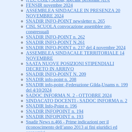
FENSIR novembre 2024
ASSEMBLEA SINDACALE IN PRESENZA 20
NOVEMBRE 2024
SNADIR INFO-POINT newsletter n. 265
CISL SCUOLA convocazione assemblee pre-
congressuali
SNADIR INFO-POINT n. 262
SNADIR INFO-POINT N.261
SNADIR INFO-POINT n. 237 del 4 novembre 2024
ASSEMBLEA SINDACALE TERRITORIALE 14
NOVEMBRE
SAATA NUOVE POSIZIONI STIPENDIALI
DECRETO IN ARRIVO
SNADIR INFO-POINT N. 209
SNADIR info-point n. 208
SNADIR info-point -Federazione Gilda-Unams n. 199
del 4/10/2024
SADOC INFORMA N. 2 - OTTOBRE 2024
SINDACATO DOCENTI - SADOC INFORMA n. 2
SNADIR Info-Point n. 196
SNADIR INFOPOINT n. 194
SNADIR INFOPOINT n. 193
Snadir News n.466 - Prime indicazioni per il
riconoscimento dell’anno 2013 ai fini giuridici ed