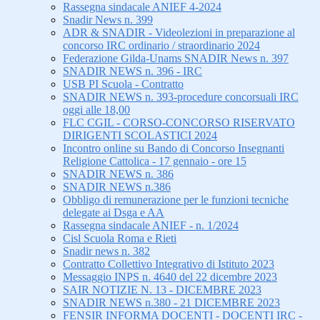
Rassegna sindacale ANIEF 4-2024
Snadir News n. 399
ADR & SNADIR - Videolezioni in preparazione al
concorso IRC ordinario / straordinario 2024
Federazione Gilda-Unams SNADIR News n. 397
SNADIR NEWS n. 396 - IRC
USB PI Scuola - Contratto
SNADIR NEWS n. 393-procedure concorsuali IRC
oggi alle 18,00
FLC CGIL - CORSO-CONCORSO RISERVATO
DIRIGENTI SCOLASTICI 2024
Incontro online su Bando di Concorso Insegnanti
Religione Cattolica - 17 gennaio - ore 15
SNADIR NEWS n. 386
SNADIR NEWS n.386
Obbligo di remunerazione per le funzioni tecniche
delegate ai Dsga e AA
Rassegna sindacale ANIEF - n. 1/2024
Cisl Scuola Roma e Rieti
Snadir news n. 382
Contratto Collettivo Integrativo di Istituto 2023
Messaggio INPS n. 4640 del 22 dicembre 2023
SAIR NOTIZIE N. 13 - DICEMBRE 2023
SNADIR NEWS n.380 - 21 DICEMBRE 2023
FENSIR INFORMA DOCENTI - DOCENTI IRC -