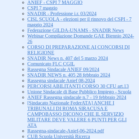
ANIEF - CSPI 7 MAGGIO
CSPI 7 maggio
SNADIR - Professione i.r. 03/2024
CISL SCUOLA - elezioni per il rinnovo del CSPI - 7
maggio 2024
Federazione GILDA-UNAMS - SNADIR News
Webinar Compilazione Domande GAE Biennio 2024-
26
CORSO DI PREPARAZIONE AI CONCORSI DI
RELIGIONE
SNADIR News n. 407 del 5 marzo 2024
Comunicato FLC CGIL
Rassegna Sindacale ANIEF 09/2024
SNADIR NEWS n. 405 28 febbraio 2024
Rassegna sindacale Anief 08-2024
PERCORSI ABILITANTI CORSO 30 CFU art.13
Unione Sindacale di Base Pubblico Impiego - Scuola
ANIEF Rassegna sindacale n.7 - 19 febbraio 2024
[Sindacato Nazionale FederATA] ANCHE I
TRIBUNALI DI ROMA SIRACUSA E
CAMPOBASSO DICONO CHE IL SERVIZIO
MILITARE DEVE VALERE 6 PUNTI PER GLI
ATA
Rassegna-sindacale-Anief-06-2024.pdf
CUB Scuola Università Ricerca