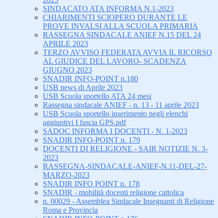
SINDACATO ATA INFORMA N.1-2023
CHIARIMENTI SCIOPERO DURANTE LE
PROVE INVALSI ALLA SCUOLA PRIMARIA
RASSEGNA SINDACALE ANIEF N.15 DEL 24
APRILE 2023
TERZO AVVISO FEDERATA AVVIA IL RICORSO
AL GIUDICE DEL LAVORO- SCADENZA
GIUGNO 2023
SNADIR INFO-POINT n.180
USB news di Aprile 2023
USB Scuola sportello ATA 24 mesi
Rassegna sindacale ANIEF - n. 13 - 11 aprile 2023
USB Scuola sportello inserimento negli elenchi
aggiuntivi I fascia GPS.pdf
SADOC INFORMA I DOCENTI - N. 1-2023
SNADIR INFO-POINT n. 179
DOCENTI DI RELIGIONE - SAIR NOTIZIE N. 3-
2023
RASSEGNA-SINDACALE-ANIEF-N.11-DEL-27-
MARZO-2023
SNADIR INFO POINT n. 178
SNADIR - mobilità docenti religione cattolica
n. 00029 - Assemblea Sindacale Insegnanti di Religione
Roma e Provincia