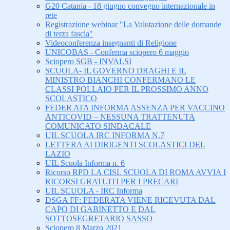
G20 Catania - 18 giugno convegno internazionale in
rete
Registrazione webinar "La Valutazione delle domande
di terza fascia"
Videoconferenza insegnanti di Religione
UNICOBAS - Conferma sciopero 6 maggio
Sciopero SGB - INVALSI
SCUOLA- IL GOVERNO DRAGHI E IL
MINISTRO BIANCHI CONFERMANO LE
CLASSI POLLAIO PER IL PROSSIMO ANNO
SCOLASTICO
FEDER ATA INFORMA ASSENZA PER VACCINO
ANTICOVID – NESSUNA TRATTENUTA
COMUNICATO SINDACALE
UIL SCUOLA IRC INFORMA N.7
LETTERA AI DIRIGENTI SCOLASTICI DEL
LAZIO
UIL Scuola Informa n. 6
Ricorso RPD LA CISL SCUOLA DI ROMA AVVIA I
RICORSI GRATUITI PER I PRECARI
UIL SCUOLA - IRC Informa
DSGA FF: FEDERATA VIENE RICEVUTA DAL
CAPO DI GABINETTO E DAL
SOTTOSEGRETARIO SASSO
Sciopero 8 Marzo 2021