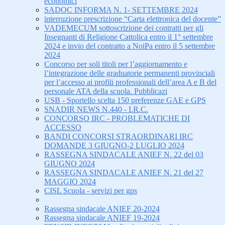
economici
SADOC INFORMA N. 1- SETTEMBRE 2024
interruzione prescrizione “Carta elettronica del docente”
VADEMECUM sottoscrizione dei contratti per gli
Insegnanti di Religione Cattolica entro il 1° settembre
2024 e invio del contratto a NoiPa entro il 5 settembre
2024
Concorso per soli titoli per l’aggiornamento e
l’integrazione delle graduatorie permanenti provinciali
per l’accesso ai profili professionali dell’area A e B del
personale ATA della scuola. Pubblicazi
USB - Sportello scelta 150 preferenze GAE e GPS
SNADIR NEWS N.440 - I.R.C.
CONCORSO IRC - PROBLEMATICHE DI
ACCESSO
BANDI CONCORSI STRAORDINARI IRC
DOMANDE 3 GIUGNO-2 LUGLIO 2024
RASSEGNA SINDACALE ANIEF N. 22 del 03
GIUGNO 2024
RASSEGNA SINDACALE ANIEF N. 21 del 27
MAGGIO 2024
CISL Scuola - servizi per gps
Rassegna sindacale ANIEF 20-2024
Rassegna sindacale ANIEF 19-2024