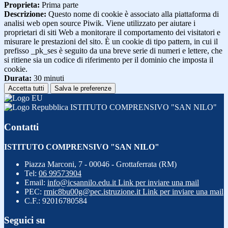
Proprieta:
Prima parte
Descrizione:
Questo nome di cookie è associato alla piattaforma di
analisi web open source Piwik. Viene utilizzato per aiutare i
proprietari di siti Web a monitorare il comportamento dei visitatori e
misurare le prestazioni del sito. È un cookie di tipo pattern, in cui il
prefisso _pk_ses è seguito da una breve serie di numeri e lettere, che
si ritiene sia un codice di riferimento per il dominio che imposta il
cookie.
Durata:
30 minuti
Accetta tutti
Salva le preferenze
ISTITUTO COMPRENSIVO "SAN NILO"
Contatti
ISTITUTO COMPRENSIVO "SAN NILO"
Piazza Marconi, 7 - 00046 - Grottaferrata (RM)
Tel:
06 99573904
Email:
info@icsannilo.edu.it
Link per inviare una mail
PEC:
rmic8bu00g@pec.istruzione.it
Link per inviare una mail
C.F.: 92016780584
Seguici su