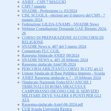
ANIEF - CSPI 7 MAGGIO
CSPI 7 maggio
SNADIR - Professione i.r. 03/2024
CISL SCUOLA - elezioni per il rinnovo del CSPI - 7
maggio 2024
Federazione GILDA-UNAMS - SNADIR News
Webinar Compilazione Domande GAE Biennio 2024-
26
CORSO DI PREPARAZIONE AI CONCORSI DI
RELIGIONE
SNADIR News n. 407 del 5 marzo 2024
Comunicato FLC CGIL
Rassegna Sindacale ANIEF 09/2024
SNADIR NEWS n. 405 28 febbraio 2024
Rassegna sindacale Anief 08-2024
PERCORSI ABILITANTI CORSO 30 CFU art.13
Unione Sindacale di Base Pubblico Impiego - Scuola
ANIEF Rassegna sindacale n.7 - 19 febbraio 2024
[Sindacato Nazionale FederATA] ANCHE I
TRIBUNALI DI ROMA SIRACUSA E
CAMPOBASSO DICONO CHE IL SERVIZIO
MILITARE DEVE VALERE 6 PUNTI PER GLI
ATA
Rassegna-sindacale-Anief-06-2024.pdf
CUB Scuola Università Ricerca