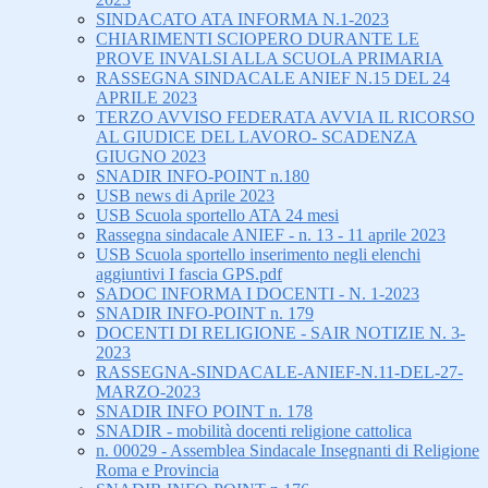
SINDACATO ATA INFORMA N.1-2023
CHIARIMENTI SCIOPERO DURANTE LE
PROVE INVALSI ALLA SCUOLA PRIMARIA
RASSEGNA SINDACALE ANIEF N.15 DEL 24
APRILE 2023
TERZO AVVISO FEDERATA AVVIA IL RICORSO
AL GIUDICE DEL LAVORO- SCADENZA
GIUGNO 2023
SNADIR INFO-POINT n.180
USB news di Aprile 2023
USB Scuola sportello ATA 24 mesi
Rassegna sindacale ANIEF - n. 13 - 11 aprile 2023
USB Scuola sportello inserimento negli elenchi
aggiuntivi I fascia GPS.pdf
SADOC INFORMA I DOCENTI - N. 1-2023
SNADIR INFO-POINT n. 179
DOCENTI DI RELIGIONE - SAIR NOTIZIE N. 3-
2023
RASSEGNA-SINDACALE-ANIEF-N.11-DEL-27-
MARZO-2023
SNADIR INFO POINT n. 178
SNADIR - mobilità docenti religione cattolica
n. 00029 - Assemblea Sindacale Insegnanti di Religione
Roma e Provincia