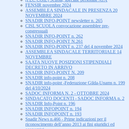
FENSIR novembre 2024
ASSEMBLEA SINDACALE IN PRESENZA 20
NOVEMBRE 2024
SNADIR INFO-POINT newsletter n. 265
CISL SCUOLA convocazione assemblee pre-
congressuali
SNADIR INFO-POINT n. 262
SNADIR INFO-POINT N.261
SNADIR INFO-POINT n. 237 del 4 novembre 2024
ASSEMBLEA SINDACALE TERRITORIALE 14
NOVEMBRE
SAATA NUOVE POSIZIONI STIPENDIALI
DECRETO IN ARRIVO
SNADIR INFO-POINT N. 209
SNADIR info-point n. 208
SNADIR info-point -Federazione Gilda-Unams n. 199
del 4/10/2024
SADOC INFORMA N. 2 - OTTOBRE 2024
SINDACATO DOCENTI - SADOC INFORMA n. 2
SNADIR Info-Point n. 196
SNADIR INFOPOINT n. 194
SNADIR INFOPOINT n. 193
Snadir News n.466 - Prime indicazioni per il
riconoscimento dell’anno 2013 ai fini giuridici ed