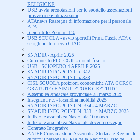
RELIGIONE
USB avvia prenotazioni per lo sportello assegnazioni
provvisorie e utilizzazioni
ATAnews Rassegna di informazione per il personale
ATA
Snadir Info-Point n. 346
USB SCUOLA - avvio sportelli Prima Fascia ATA e
scioglimento riserva CIAD
SNADIR - Aprile 2025
Comunicato FLC CGIL - mobilità scuola
USB - SCIOPERO 4 APRILE 2025
SNADIR INFO-POINT n. 342
SNADIR INFO-POINT n. 338
CISL SCUOLA posizioni economiche ATA CORSO
GRATUITO E SIMULATORE GRATUITO
Assemblea sindacale provinciale 28 marzo 2025
Insegnanti r.c. - locandina mobilità 2025
SNADIR INFO-POINT N. 334 - 4 MARZO
SNADIR INFO-POINT N. 333 - 4 MARZO 2025
Indizione assemblea Nazionale 10 marzo
Indizione assemblea Nazionale docenti sostegno
Contratto Integrativo
ANIEF Convocazione Assemblea Sindacale Regionale
di tutto il personale CPIA della Regione Lazio del 13-