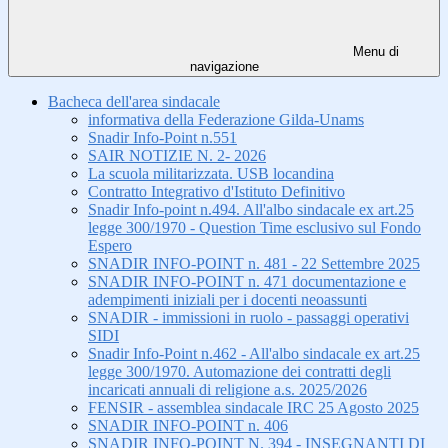
Menu di
navigazione
Bacheca dell'area sindacale
informativa della Federazione Gilda-Unams
Snadir Info-Point n.551
SAIR NOTIZIE N. 2- 2026
La scuola militarizzata. USB locandina
Contratto Integrativo d'Istituto Definitivo
Snadir Info-point n.494. All'albo sindacale ex art.25
legge 300/1970 - Question Time esclusivo sul Fondo
Espero
SNADIR INFO-POINT n. 481 - 22 Settembre 2025
SNADIR INFO-POINT n. 471 documentazione e
adempimenti iniziali per i docenti neoassunti
SNADIR - immissioni in ruolo - passaggi operativi
SIDI
Snadir Info-Point n.462 - All'albo sindacale ex art.25
legge 300/1970. Automazione dei contratti degli
incaricati annuali di religione a.s. 2025/2026
FENSIR - assemblea sindacale IRC 25 Agosto 2025
SNADIR INFO-POINT n. 406
SNADIR INFO-POINT N. 394 - INSEGNANTI DI