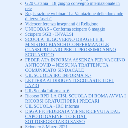
G20 Catania - 18 giugno convegno internazionale in
rete
Registrazione webinar "La Valutazione delle domande
di terza fascia"
Videoconferenza insegnanti di Religione
UNICOBAS - Conferma sciopero 6 maggio
Sciopero SGB - INVALSI
SCUOLA- IL GOVERNO DRAGHI E IL
MINISTRO BIANCHI CONFERMANO LE
CLASSI POLLAIO PER IL PROSSIMO ANNO
SCOLASTICO
FEDER ATA INFORMA ASSENZA PER VACCINO
ANTICOVID – NESSUNA TRATTENUTA
COMUNICATO SINDACALE
UIL SCUOLA IRC INFORMA N.7
LETTERA AI DIRIGENTI SCOLASTICI DEL
LAZIO
UIL Scuola Informa n. 6
Ricorso RPD LA CISL SCUOLA DI ROMA AVVIA I
RICORSI GRATUITI PER I PRECARI
UIL SCUOLA - IRC Informa
DSGA FF: FEDERATA VIENE RICEVUTA DAL
CAPO DI GABINETTO E DAL
SOTTOSEGRETARIO SASSO
Sciopero 8 Marzo 2021