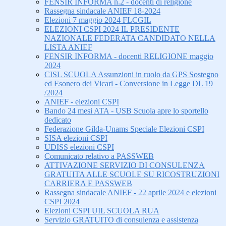
FENSIR INFORMA n.2 - docenti di religione
Rassegna sindacale ANIEF 18-2024
Elezioni 7 maggio 2024 FLCGIL
ELEZIONI CSPI 2024 IL PRESIDENTE
NAZIONALE FEDERATA CANDIDATO NELLA
LISTA ANIEF
FENSIR INFORMA - docenti RELIGIONE maggio
2024
CISL SCUOLA Assunzioni in ruolo da GPS Sostegno
ed Esonero dei Vicari - Conversione in Legge DL 19
/2024
ANIEF - elezioni CSPI
Bando 24 mesi ATA - USB Scuola apre lo sportello
dedicato
Federazione Gilda-Unams Speciale Elezioni CSPI
SISA elezioni CSPI
UDISS elezioni CSPI
Comunicato relativo a PASSWEB
ATTIVAZIONE SERVIZIO DI CONSULENZA
GRATUITA ALLE SCUOLE SU RICOSTRUZIONI
CARRIERA E PASSWEB
Rassegna sindacale ANIEF - 22 aprile 2024 e elezioni
CSPI 2024
Elezioni CSPI UIL SCUOLA RUA
Servizio GRATUITO di consulenza e assistenza