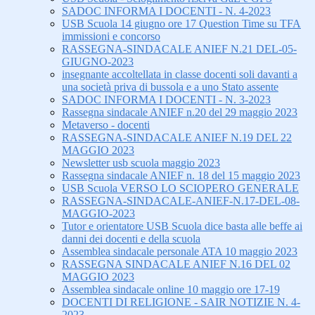
SADOC INFORMA I DOCENTI - N. 4-2023
USB Scuola 14 giugno ore 17 Question Time su TFA
immissioni e concorso
RASSEGNA-SINDACALE ANIEF N.21 DEL-05-
GIUGNO-2023
insegnante accoltellata in classe docenti soli davanti a
una società priva di bussola e a uno Stato assente
SADOC INFORMA I DOCENTI - N. 3-2023
Rassegna sindacale ANIEF n.20 del 29 maggio 2023
Metaverso - docenti
RASSEGNA-SINDACALE ANIEF N.19 DEL 22
MAGGIO 2023
Newsletter usb scuola maggio 2023
Rassegna sindacale ANIEF n. 18 del 15 maggio 2023
USB Scuola VERSO LO SCIOPERO GENERALE
RASSEGNA-SINDACALE-ANIEF-N.17-DEL-08-
MAGGIO-2023
Tutor e orientatore USB Scuola dice basta alle beffe ai
danni dei docenti e della scuola
Assemblea sindacale personale ATA 10 maggio 2023
RASSEGNA SINDACALE ANIEF N.16 DEL 02
MAGGIO 2023
Assemblea sindacale online 10 maggio ore 17-19
DOCENTI DI RELIGIONE - SAIR NOTIZIE N. 4-
2023