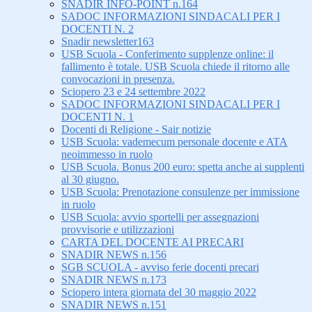
SNADIR INFO-POINT n.164
SADOC INFORMAZIONI SINDACALI PER I
DOCENTI N. 2
Snadir newsletter163
USB Scuola - Conferimento supplenze online: il
fallimento è totale. USB Scuola chiede il ritorno alle
convocazioni in presenza.
Sciopero 23 e 24 settembre 2022
SADOC INFORMAZIONI SINDACALI PER I
DOCENTI N. 1
Docenti di Religione - Sair notizie
USB Scuola: vademecum personale docente e ATA
neoimmesso in ruolo
USB Scuola. Bonus 200 euro: spetta anche ai supplenti
al 30 giugno.
USB Scuola: Prenotazione consulenze per immissione
in ruolo
USB Scuola: avvio sportelli per assegnazioni
provvisorie e utilizzazioni
CARTA DEL DOCENTE AI PRECARI
SNADIR NEWS n.156
SGB SCUOLA - avviso ferie docenti precari
SNADIR NEWS n.173
Sciopero intera giornata del 30 maggio 2022
SNADIR NEWS n.151