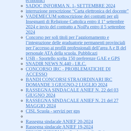
economici
SADOC INFORMA N. 1- SETTEMBRE 2024
interruzione prescrizione “Carta elettronica del docente”
VADEMECUM sottoscrizione dei contratti per gli
Insegnanti di Religione Cattolica entro il 1° settembre
2024 e invio del contratto a NoiPa entro il 5 settembre
2024
Concorso per soli titoli per l’aggiornamento e
l’integrazione delle graduatorie permanenti provinciali
per l’accesso ai profili professionali dell’area A e B del
personale ATA della scuola. Pubblicazi
USB - Sportello scelta 150 preferenze GAE e GPS
SNADIR NEWS N.440 - I.R.C.
CONCORSO IRC - PROBLEMATICHE DI
ACCESSO
BANDI CONCORSI STRAORDINARI IRC
DOMANDE 3 GIUGNO-2 LUGLIO 2024
RASSEGNA SINDACALE ANIEF N. 22 del 03
GIUGNO 2024
RASSEGNA SINDACALE ANIEF N. 21 del 27
MAGGIO 2024
CISL Scuola - servizi per gps
Rassegna sindacale ANIEF 20-2024
Rassegna sindacale ANIEF 19-2024