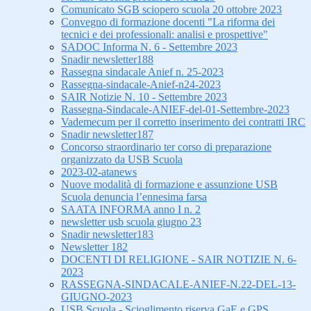
Comunicato SGB sciopero scuola 20 ottobre 2023
Convegno di formazione docenti "La riforma dei
tecnici e dei professionali: analisi e prospettive"
SADOC Informa N. 6 - Settembre 2023
Snadir newsletter188
Rassegna sindacale Anief n. 25-2023
Rassegna-sindacale-Anief-n24-2023
SAIR Notizie N. 10 - Settembre 2023
Rassegna-Sindacale-ANIEF-del-01-Settembre-2023
Vademecum per il corretto inserimento dei contratti IRC
Snadir newsletter187
Concorso straordinario ter corso di preparazione
organizzato da USB Scuola
2023-02-atanews
Nuove modalità di formazione e assunzione USB
Scuola denuncia l’ennesima farsa
SAATA INFORMA anno I n. 2
newsletter usb scuola giugno 23
Snadir newsletter183
Newsletter 182
DOCENTI DI RELIGIONE - SAIR NOTIZIE N. 6-
2023
RASSEGNA-SINDACALE-ANIEF-N.22-DEL-13-
GIUGNO-2023
USB Scuola - Scioglimento riserva GaE e GPS