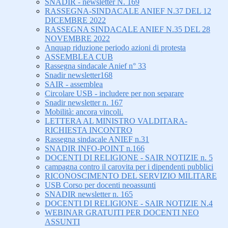
SNADIR - newsletter N. 169
RASSEGNA-SINDACALE ANIEF N.37 DEL 12
DICEMBRE 2022
RASSEGNA SINDACALE ANIEF N.35 DEL 28
NOVEMBRE 2022
Anquap riduzione periodo azioni di protesta
ASSEMBLEA CUB
Rassegna sindacale Anief n° 33
Snadir newsletter168
SAIR - assemblea
Circolare USB - includere per non separare
Snadir newsletter n. 167
Mobilità: ancora vincoli.
LETTERA AL MINISTRO VALDITARA-
RICHIESTA INCONTRO
Rassegna sindacale ANIEF n.31
SNADIR INFO-POINT n.166
DOCENTI DI RELIGIONE - SAIR NOTIZIE n. 5
campagna contro il carovita per i dipendenti pubblici
RICONOSCIMENTO DEL SERVIZIO MILITARE
USB Corso per docenti neoassunti
SNADIR newsletter n. 165
DOCENTI DI RELIGIONE - SAIR NOTIZIE N.4
WEBINAR GRATUITI PER DOCENTI NEO
ASSUNTI