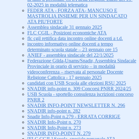
02-2025 in modalità telematica
FEDER ATA - FORZA ATA- MANCUSO E
MASTROLIA INSIEME PER UN SINDACATO
ATA PIU'FORTE
Assemblea sindacale 31 gennaio 2025
FLC CGIL - Posizioni economiche ATA
flc cgil rettifica data incontro online docenti a t.d.
incontro informativo online docenti a tempo
determinato scuola statale – 23 gennaio ore 15
ANIEF - assemblea sindacale del 22/1/2025
Federazione Gilda-Unams/Snadir, Assemblea Sindacale
Provinciale in orario di servizio – in modalità
videoconferenza – riservata al personale Docente
Religione Cattolica - 17 gennaio 2025
candidati con USB Scuola alle elezioni RSU 2025
SNADIR info-point n. 309 Concorsi PNRR 2024/25
USB Scuola - sportello consulenza iscrizioni concorso
PNRR 2
SNADIR INFO-POINT NEWSLETTER N. 296
SNADIR info-point n. 282
Snadir Info-Point n.279 - ERRATA CORRIGE
SNADIR Info-Point n. 270
SNADIR Info-Point n. 273
SNADIR INFO-POINT N. 279
[FLC CGIL] Scuola, speciale personale ATA