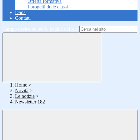
Offerta formativa
I progetti delle classi
Dada
Contatti
Campo di ricerca per le pagine del sito
Home
>
Novità
>
Le notizie
>
Newsletter 182