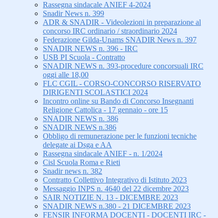
Rassegna sindacale ANIEF 4-2024
Snadir News n. 399
ADR & SNADIR - Videolezioni in preparazione al
concorso IRC ordinario / straordinario 2024
Federazione Gilda-Unams SNADIR News n. 397
SNADIR NEWS n. 396 - IRC
USB PI Scuola - Contratto
SNADIR NEWS n. 393-procedure concorsuali IRC
oggi alle 18,00
FLC CGIL - CORSO-CONCORSO RISERVATO
DIRIGENTI SCOLASTICI 2024
Incontro online su Bando di Concorso Insegnanti
Religione Cattolica - 17 gennaio - ore 15
SNADIR NEWS n. 386
SNADIR NEWS n.386
Obbligo di remunerazione per le funzioni tecniche
delegate ai Dsga e AA
Rassegna sindacale ANIEF - n. 1/2024
Cisl Scuola Roma e Rieti
Snadir news n. 382
Contratto Collettivo Integrativo di Istituto 2023
Messaggio INPS n. 4640 del 22 dicembre 2023
SAIR NOTIZIE N. 13 - DICEMBRE 2023
SNADIR NEWS n.380 - 21 DICEMBRE 2023
FENSIR INFORMA DOCENTI - DOCENTI IRC -