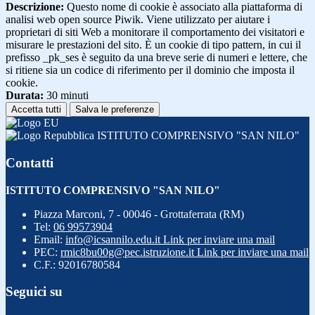
Descrizione:
Questo nome di cookie è associato alla piattaforma di
analisi web open source Piwik. Viene utilizzato per aiutare i
proprietari di siti Web a monitorare il comportamento dei visitatori e
misurare le prestazioni del sito. È un cookie di tipo pattern, in cui il
prefisso _pk_ses è seguito da una breve serie di numeri e lettere, che
si ritiene sia un codice di riferimento per il dominio che imposta il
cookie.
Durata:
30 minuti
Accetta tutti
Salva le preferenze
ISTITUTO COMPRENSIVO "SAN NILO"
Contatti
ISTITUTO COMPRENSIVO "SAN NILO"
Piazza Marconi, 7 - 00046 - Grottaferrata (RM)
Tel:
06 99573904
Email:
info@icsannilo.edu.it
Link per inviare una mail
PEC:
rmic8bu00g@pec.istruzione.it
Link per inviare una mail
C.F.: 92016780584
Seguici su