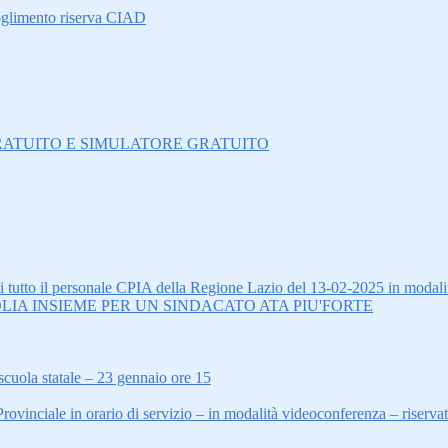
oglimento riserva CIAD
O GRATUITO E SIMULATORE GRATUITO
tto il personale CPIA della Regione Lazio del 13-02-2025 in modalit
LIA INSIEME PER UN SINDACATO ATA PIU'FORTE
scuola statale – 23 gennaio ore 15
inciale in orario di servizio – in modalità videoconferenza – riserva