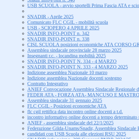
USB SCUOLA - avvio sportelli Prima Fascia ATA e sci
SNADIR - Aprile 2025
Comunicato FLC CGIL - mobilità scuola
USB - SCIOPERO 4 APRILE 2025
SNADIR INFO-POINT n. 342
SNADIR INFO-POINT n. 338
CISL SCUOLA posizioni economiche ATA CORS
Assemblea sindacale provinciale 28 marzo 2025
Insegnanti r.c. - locandina mobilità 2025
SNADIR INFO-POINT N. 334 - 4 MARZO
SNADIR INFO-POINT N. 333 - 4 MARZO 2025
Indizione assemblea Nazionale 10 marzo
Indizione assemblea Nazionale docenti sostegno
Contratto Integrativo
ANIEF Convocazione Assemblea Sindacale Regionale di tu
FEDER ATA - FORZA ATA- MANCUSO E MASTRO
Assemblea sindacale 31 gennaio 2025
FLC CGIL - Posizioni economiche ATA
flc cgil rettifica data incontro online docenti a t.d.
incontro informativo online docenti a tempo determinato 
ANIEF - assemblea sindacale del 22/1/2025
Federazione Gilda-Unams/Snadir, Assemblea Sindacale Prov
candidati con USB Scuola alle elezioni RSU 2025