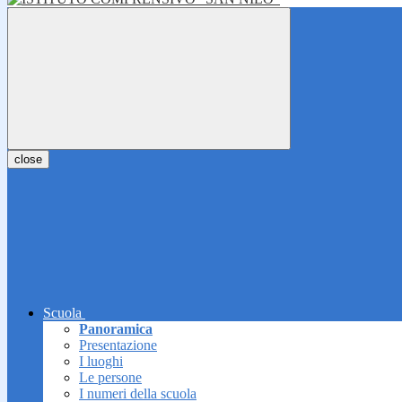
close
Scuola
Panoramica
Presentazione
I luoghi
Le persone
I numeri della scuola