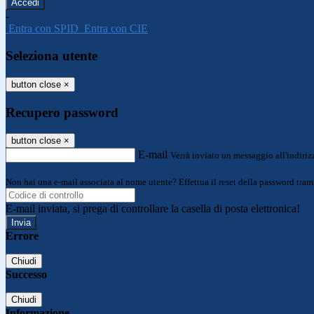
-
Entra con SPID
Entra con CIE
Seleziona utente
button close
×
Recupero password
button close
×
E-mail
Verrà inviato un messaggio all'indirizz
Non hai una e-mail associata al nome utente? Effettua il reset della password tram
E-mail inviata, si prega di controllare la casella di posta elettronica!
Errore
Chiudi
Successo
Chiudi
Informazione