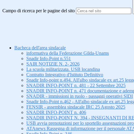
Campo di ricerca per le pagine del sito
Bacheca dell'area sindacale
informativa della Federazione Gilda-Unams
Snadir Info-Point n.551
SAIR NOTIZIE N. 2- 2026
La scuola militarizzata. USB locandina
Contratto Integrativo d'Istituto Definitivo
Snadir Info-point n.494. All'albo sindacale ex art.25 le
SNADIR INFO-POINT n. 481 - 22 Settembre 2025
SNADIR INFO-POINT n. 471 documentazione e adempiment
SNADIR - immissioni in ruolo - passaggi operativi SIDI
Snadir Info-Point n.462 - All'albo sindacale ex art.25 leg
FENSIR - assemblea sindacale IRC 25 Agosto 2025
SNADIR INFO-POINT n. 406
SNADIR INFO-POINT N. 394 - INSEGNANTI DI R
USB avvia prenotazioni per lo sportello assegnazioni prov
ATAnews Rassegna di informazione per il personale AT
Snadir Info-Point n. 346