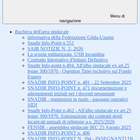
Menu di
navigazione
Bacheca dell'area sindacale
informativa della Federazione Gilda-Unams
Snadir Info-Point n.551
SAIR NOTIZIE N. 2- 2026
La scuola militarizzata. USB locandina
Contratto Integrativo d'Istituto Definitivo
Snadir Info-point n.494. All'albo sindacale ex art.25
legge 300/1970 - Question Time esclusivo sul Fondo
Espero
SNADIR INFO-POINT n. 481 - 22 Settembre 2025
SNADIR INFO-POINT n. 471 documentazione e
adempimenti iniziali per i docenti neoassunti
SNADIR - immissioni in ruolo - passaggi operativi
SIDI
Snadir Info-Point n.462 - All'albo sindacale ex art.25
legge 300/1970. Automazione dei contratti degli
incaricati annuali di religione a.s. 2025/2026
FENSIR - assemblea sindacale IRC 25 Agosto 2025
SNADIR INFO-POINT n. 406
SNADIR INFO-POINT N. 394 - INSEGNANTI DI