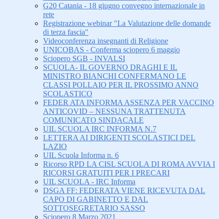
G20 Catania - 18 giugno convegno internazionale in
rete
Registrazione webinar "La Valutazione delle domande
di terza fascia"
Videoconferenza insegnanti di Religione
UNICOBAS - Conferma sciopero 6 maggio
Sciopero SGB - INVALSI
SCUOLA- IL GOVERNO DRAGHI E IL
MINISTRO BIANCHI CONFERMANO LE
CLASSI POLLAIO PER IL PROSSIMO ANNO
SCOLASTICO
FEDER ATA INFORMA ASSENZA PER VACCINO
ANTICOVID – NESSUNA TRATTENUTA
COMUNICATO SINDACALE
UIL SCUOLA IRC INFORMA N.7
LETTERA AI DIRIGENTI SCOLASTICI DEL
LAZIO
UIL Scuola Informa n. 6
Ricorso RPD LA CISL SCUOLA DI ROMA AVVIA I
RICORSI GRATUITI PER I PRECARI
UIL SCUOLA - IRC Informa
DSGA FF: FEDERATA VIENE RICEVUTA DAL
CAPO DI GABINETTO E DAL
SOTTOSEGRETARIO SASSO
Sciopero 8 Marzo 2021