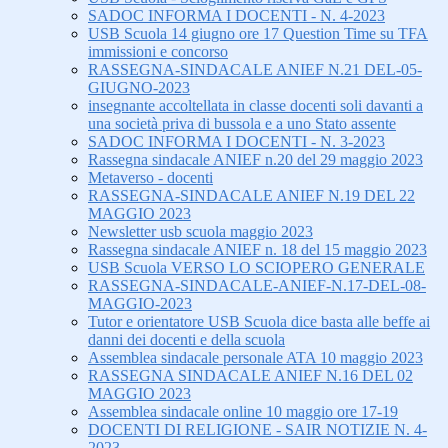
SADOC INFORMA I DOCENTI - N. 4-2023
USB Scuola 14 giugno ore 17 Question Time su TFA
immissioni e concorso
RASSEGNA-SINDACALE ANIEF N.21 DEL-05-
GIUGNO-2023
insegnante accoltellata in classe docenti soli davanti a
una società priva di bussola e a uno Stato assente
SADOC INFORMA I DOCENTI - N. 3-2023
Rassegna sindacale ANIEF n.20 del 29 maggio 2023
Metaverso - docenti
RASSEGNA-SINDACALE ANIEF N.19 DEL 22
MAGGIO 2023
Newsletter usb scuola maggio 2023
Rassegna sindacale ANIEF n. 18 del 15 maggio 2023
USB Scuola VERSO LO SCIOPERO GENERALE
RASSEGNA-SINDACALE-ANIEF-N.17-DEL-08-
MAGGIO-2023
Tutor e orientatore USB Scuola dice basta alle beffe ai
danni dei docenti e della scuola
Assemblea sindacale personale ATA 10 maggio 2023
RASSEGNA SINDACALE ANIEF N.16 DEL 02
MAGGIO 2023
Assemblea sindacale online 10 maggio ore 17-19
DOCENTI DI RELIGIONE - SAIR NOTIZIE N. 4-
2023