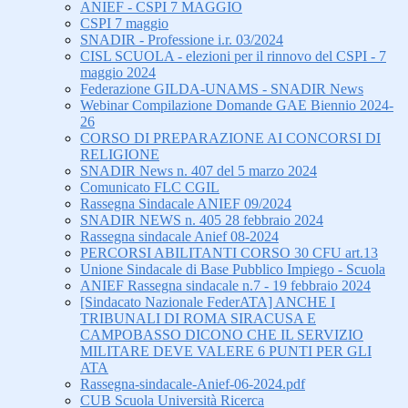
ANIEF - CSPI 7 MAGGIO
CSPI 7 maggio
SNADIR - Professione i.r. 03/2024
CISL SCUOLA - elezioni per il rinnovo del CSPI - 7
maggio 2024
Federazione GILDA-UNAMS - SNADIR News
Webinar Compilazione Domande GAE Biennio 2024-
26
CORSO DI PREPARAZIONE AI CONCORSI DI
RELIGIONE
SNADIR News n. 407 del 5 marzo 2024
Comunicato FLC CGIL
Rassegna Sindacale ANIEF 09/2024
SNADIR NEWS n. 405 28 febbraio 2024
Rassegna sindacale Anief 08-2024
PERCORSI ABILITANTI CORSO 30 CFU art.13
Unione Sindacale di Base Pubblico Impiego - Scuola
ANIEF Rassegna sindacale n.7 - 19 febbraio 2024
[Sindacato Nazionale FederATA] ANCHE I
TRIBUNALI DI ROMA SIRACUSA E
CAMPOBASSO DICONO CHE IL SERVIZIO
MILITARE DEVE VALERE 6 PUNTI PER GLI
ATA
Rassegna-sindacale-Anief-06-2024.pdf
CUB Scuola Università Ricerca