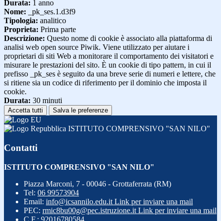
Durata:
1 anno
Nome:
_pk_ses.1.d3f9
Tipologia:
analitico
Proprieta:
Prima parte
Descrizione:
Questo nome di cookie è associato alla piattaforma di
analisi web open source Piwik. Viene utilizzato per aiutare i
proprietari di siti Web a monitorare il comportamento dei visitatori e
misurare le prestazioni del sito. È un cookie di tipo pattern, in cui il
prefisso _pk_ses è seguito da una breve serie di numeri e lettere, che
si ritiene sia un codice di riferimento per il dominio che imposta il
cookie.
Durata:
30 minuti
Accetta tutti
Salva le preferenze
ISTITUTO COMPRENSIVO "SAN NILO"
Contatti
ISTITUTO COMPRENSIVO "SAN NILO"
Piazza Marconi, 7 - 00046 - Grottaferrata (RM)
Tel:
06 99573904
Email:
info@icsannilo.edu.it
Link per inviare una mail
PEC:
rmic8bu00g@pec.istruzione.it
Link per inviare una mail
C.F.: 92016780584