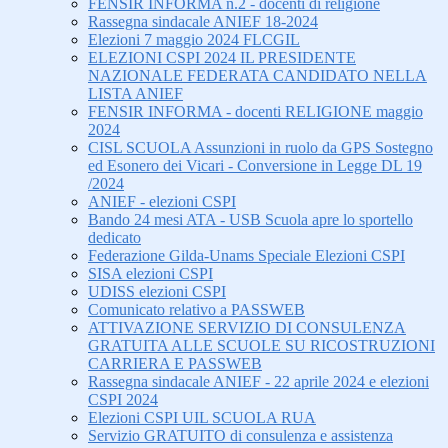
FENSIR INFORMA n.2 - docenti di religione
Rassegna sindacale ANIEF 18-2024
Elezioni 7 maggio 2024 FLCGIL
ELEZIONI CSPI 2024 IL PRESIDENTE
NAZIONALE FEDERATA CANDIDATO NELLA
LISTA ANIEF
FENSIR INFORMA - docenti RELIGIONE maggio
2024
CISL SCUOLA Assunzioni in ruolo da GPS Sostegno
ed Esonero dei Vicari - Conversione in Legge DL 19
/2024
ANIEF - elezioni CSPI
Bando 24 mesi ATA - USB Scuola apre lo sportello
dedicato
Federazione Gilda-Unams Speciale Elezioni CSPI
SISA elezioni CSPI
UDISS elezioni CSPI
Comunicato relativo a PASSWEB
ATTIVAZIONE SERVIZIO DI CONSULENZA
GRATUITA ALLE SCUOLE SU RICOSTRUZIONI
CARRIERA E PASSWEB
Rassegna sindacale ANIEF - 22 aprile 2024 e elezioni
CSPI 2024
Elezioni CSPI UIL SCUOLA RUA
Servizio GRATUITO di consulenza e assistenza