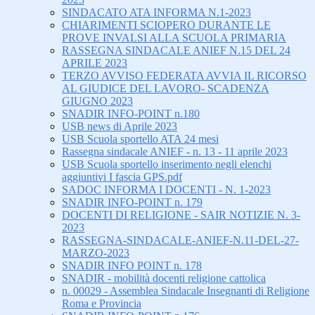
SINDACATO ATA INFORMA N.1-2023
CHIARIMENTI SCIOPERO DURANTE LE
PROVE INVALSI ALLA SCUOLA PRIMARIA
RASSEGNA SINDACALE ANIEF N.15 DEL 24
APRILE 2023
TERZO AVVISO FEDERATA AVVIA IL RICORSO
AL GIUDICE DEL LAVORO- SCADENZA
GIUGNO 2023
SNADIR INFO-POINT n.180
USB news di Aprile 2023
USB Scuola sportello ATA 24 mesi
Rassegna sindacale ANIEF - n. 13 - 11 aprile 2023
USB Scuola sportello inserimento negli elenchi
aggiuntivi I fascia GPS.pdf
SADOC INFORMA I DOCENTI - N. 1-2023
SNADIR INFO-POINT n. 179
DOCENTI DI RELIGIONE - SAIR NOTIZIE N. 3-
2023
RASSEGNA-SINDACALE-ANIEF-N.11-DEL-27-
MARZO-2023
SNADIR INFO POINT n. 178
SNADIR - mobilità docenti religione cattolica
n. 00029 - Assemblea Sindacale Insegnanti di Religione
Roma e Provincia