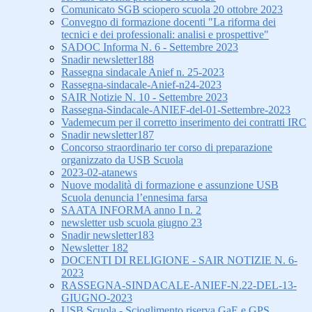
Comunicato SGB sciopero scuola 20 ottobre 2023
Convegno di formazione docenti "La riforma dei
tecnici e dei professionali: analisi e prospettive"
SADOC Informa N. 6 - Settembre 2023
Snadir newsletter188
Rassegna sindacale Anief n. 25-2023
Rassegna-sindacale-Anief-n24-2023
SAIR Notizie N. 10 - Settembre 2023
Rassegna-Sindacale-ANIEF-del-01-Settembre-2023
Vademecum per il corretto inserimento dei contratti IRC
Snadir newsletter187
Concorso straordinario ter corso di preparazione
organizzato da USB Scuola
2023-02-atanews
Nuove modalità di formazione e assunzione USB
Scuola denuncia l’ennesima farsa
SAATA INFORMA anno I n. 2
newsletter usb scuola giugno 23
Snadir newsletter183
Newsletter 182
DOCENTI DI RELIGIONE - SAIR NOTIZIE N. 6-
2023
RASSEGNA-SINDACALE-ANIEF-N.22-DEL-13-
GIUGNO-2023
USB Scuola - Scioglimento riserva GaE e GPS