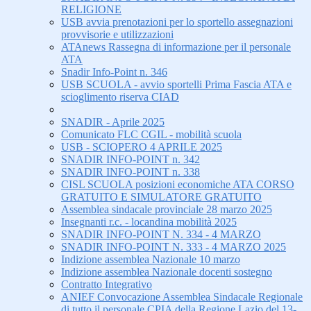
RELIGIONE
USB avvia prenotazioni per lo sportello assegnazioni
provvisorie e utilizzazioni
ATAnews Rassegna di informazione per il personale
ATA
Snadir Info-Point n. 346
USB SCUOLA - avvio sportelli Prima Fascia ATA e
scioglimento riserva CIAD
SNADIR - Aprile 2025
Comunicato FLC CGIL - mobilità scuola
USB - SCIOPERO 4 APRILE 2025
SNADIR INFO-POINT n. 342
SNADIR INFO-POINT n. 338
CISL SCUOLA posizioni economiche ATA CORSO
GRATUITO E SIMULATORE GRATUITO
Assemblea sindacale provinciale 28 marzo 2025
Insegnanti r.c. - locandina mobilità 2025
SNADIR INFO-POINT N. 334 - 4 MARZO
SNADIR INFO-POINT N. 333 - 4 MARZO 2025
Indizione assemblea Nazionale 10 marzo
Indizione assemblea Nazionale docenti sostegno
Contratto Integrativo
ANIEF Convocazione Assemblea Sindacale Regionale
di tutto il personale CPIA della Regione Lazio del 13-