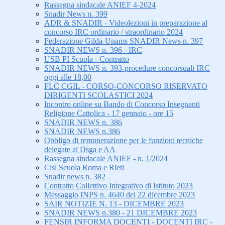
Rassegna sindacale ANIEF 4-2024
Snadir News n. 399
ADR & SNADIR - Videolezioni in preparazione al
concorso IRC ordinario / straordinario 2024
Federazione Gilda-Unams SNADIR News n. 397
SNADIR NEWS n. 396 - IRC
USB PI Scuola - Contratto
SNADIR NEWS n. 393-procedure concorsuali IRC
oggi alle 18,00
FLC CGIL - CORSO-CONCORSO RISERVATO
DIRIGENTI SCOLASTICI 2024
Incontro online su Bando di Concorso Insegnanti
Religione Cattolica - 17 gennaio - ore 15
SNADIR NEWS n. 386
SNADIR NEWS n.386
Obbligo di remunerazione per le funzioni tecniche
delegate ai Dsga e AA
Rassegna sindacale ANIEF - n. 1/2024
Cisl Scuola Roma e Rieti
Snadir news n. 382
Contratto Collettivo Integrativo di Istituto 2023
Messaggio INPS n. 4640 del 22 dicembre 2023
SAIR NOTIZIE N. 13 - DICEMBRE 2023
SNADIR NEWS n.380 - 21 DICEMBRE 2023
FENSIR INFORMA DOCENTI - DOCENTI IRC -