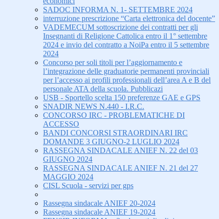
economici
SADOC INFORMA N. 1- SETTEMBRE 2024
interruzione prescrizione “Carta elettronica del docente”
VADEMECUM sottoscrizione dei contratti per gli
Insegnanti di Religione Cattolica entro il 1° settembre
2024 e invio del contratto a NoiPa entro il 5 settembre
2024
Concorso per soli titoli per l’aggiornamento e
l’integrazione delle graduatorie permanenti provinciali
per l’accesso ai profili professionali dell’area A e B del
personale ATA della scuola. Pubblicazi
USB - Sportello scelta 150 preferenze GAE e GPS
SNADIR NEWS N.440 - I.R.C.
CONCORSO IRC - PROBLEMATICHE DI
ACCESSO
BANDI CONCORSI STRAORDINARI IRC
DOMANDE 3 GIUGNO-2 LUGLIO 2024
RASSEGNA SINDACALE ANIEF N. 22 del 03
GIUGNO 2024
RASSEGNA SINDACALE ANIEF N. 21 del 27
MAGGIO 2024
CISL Scuola - servizi per gps
Rassegna sindacale ANIEF 20-2024
Rassegna sindacale ANIEF 19-2024