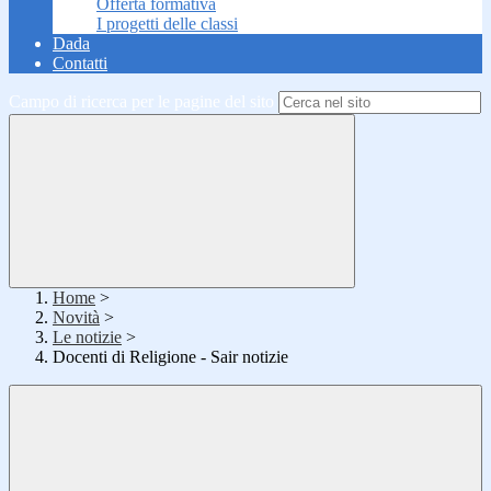
Offerta formativa
I progetti delle classi
Dada
Contatti
Campo di ricerca per le pagine del sito
Home
>
Novità
>
Le notizie
>
Docenti di Religione - Sair notizie