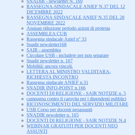
SNADIR - newsletter N. 169
RASSEGNA-SINDACALE ANIEF N.37 DEL 12
DICEMBRE 2022
RASSEGNA SINDACALE ANIEF N.35 DEL 28
NOVEMBRE 2022
Anquap riduzione periodo azioni di protesta
ASSEMBLEA CUB
Rassegna sindacale Anief n° 33
Snadir newsletter168
SAIR - assemblea
Circolare USB - includere per non separare
Snadir newsletter n. 167
Mobilità: ancora vincoli.
LETTERA AL MINISTRO VALDITARA-
RICHIESTA INCONTRO
Rassegna sindacale ANIEF n.31
SNADIR INFO-POINT n.166
DOCENTI DI RELIGIONE - SAIR NOTIZIE n. 5
campagna contro il carovita per i dipendenti pubblici
RICONOSCIMENTO DEL SERVIZIO MILITARE
USB Corso per docenti neoassunti
SNADIR newsletter n. 165
DOCENTI DI RELIGIONE - SAIR NOTIZIE N.4
WEBINAR GRATUITI PER DOCENTI NEO
ASSUNTI