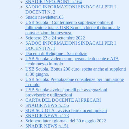
SNADIR INFO-POINT n.164
SADOC INFORMAZIONI SINDACALI PER I
DOCENTI N. 2
Snadir newsletter163
USB Scuola - Conferimento supplenze online: il
fallimento è totale. USB Scuola chiede il ritorno alle
convocazioni in presenza.
Sciopero 23 e 24 settembre 2022
SADOC INFORMAZIONI SINDACALI PER I
DOCENTI N. 1
Docenti di Religione - Sair notizie
USB Scuola: vademecum personale docente e ATA
neoimmesso in ruolo
USB Scuola. Bonus 200 euro: spetta anche ai supplenti
al 30 giugno.
USB Scuola: Prenotazione consulenze per immissione
in ruolo
USB Scuola: avvio sportelli per assegnazioni
provvisorie e utilizzazioni
CARTA DEL DOCENTE AI PRECARI
SNADIR NEWS n.156
SGB SCUOLA - avviso ferie docenti precari
SNADIR NEWS n.173
Sciopero intera giornata del 30 maggio 2022
SNADIR NEWS n.151