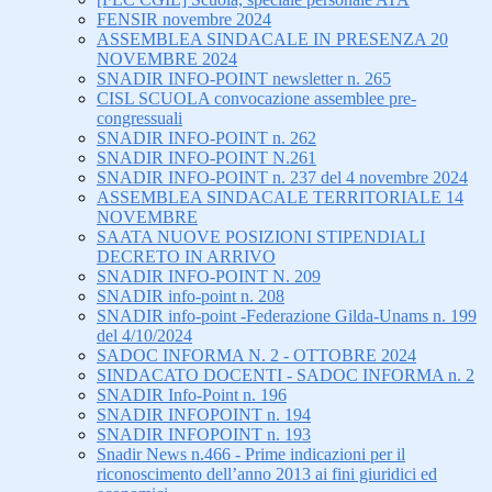
FENSIR novembre 2024
ASSEMBLEA SINDACALE IN PRESENZA 20
NOVEMBRE 2024
SNADIR INFO-POINT newsletter n. 265
CISL SCUOLA convocazione assemblee pre-
congressuali
SNADIR INFO-POINT n. 262
SNADIR INFO-POINT N.261
SNADIR INFO-POINT n. 237 del 4 novembre 2024
ASSEMBLEA SINDACALE TERRITORIALE 14
NOVEMBRE
SAATA NUOVE POSIZIONI STIPENDIALI
DECRETO IN ARRIVO
SNADIR INFO-POINT N. 209
SNADIR info-point n. 208
SNADIR info-point -Federazione Gilda-Unams n. 199
del 4/10/2024
SADOC INFORMA N. 2 - OTTOBRE 2024
SINDACATO DOCENTI - SADOC INFORMA n. 2
SNADIR Info-Point n. 196
SNADIR INFOPOINT n. 194
SNADIR INFOPOINT n. 193
Snadir News n.466 - Prime indicazioni per il
riconoscimento dell’anno 2013 ai fini giuridici ed