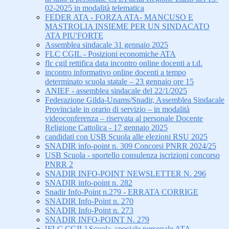
02-2025 in modalità telematica
FEDER ATA - FORZA ATA- MANCUSO E
MASTROLIA INSIEME PER UN SINDACATO
ATA PIU'FORTE
Assemblea sindacale 31 gennaio 2025
FLC CGIL - Posizioni economiche ATA
flc cgil rettifica data incontro online docenti a t.d.
incontro informativo online docenti a tempo
determinato scuola statale – 23 gennaio ore 15
ANIEF - assemblea sindacale del 22/1/2025
Federazione Gilda-Unams/Snadir, Assemblea Sindacale
Provinciale in orario di servizio – in modalità
videoconferenza – riservata al personale Docente
Religione Cattolica - 17 gennaio 2025
candidati con USB Scuola alle elezioni RSU 2025
SNADIR info-point n. 309 Concorsi PNRR 2024/25
USB Scuola - sportello consulenza iscrizioni concorso
PNRR 2
SNADIR INFO-POINT NEWSLETTER N. 296
SNADIR info-point n. 282
Snadir Info-Point n.279 - ERRATA CORRIGE
SNADIR Info-Point n. 270
SNADIR Info-Point n. 273
SNADIR INFO-POINT N. 279
[FLC CGIL] Scuola, speciale personale ATA