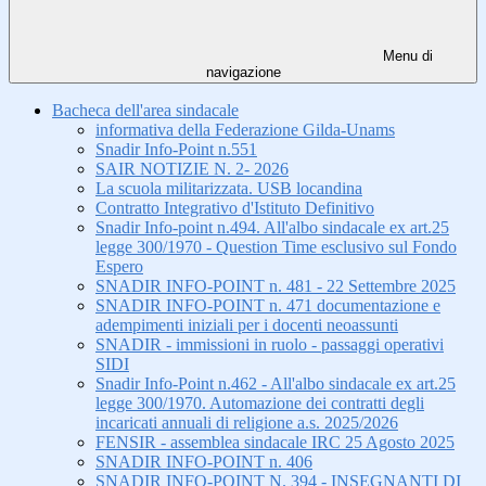
Menu di
navigazione
Bacheca dell'area sindacale
informativa della Federazione Gilda-Unams
Snadir Info-Point n.551
SAIR NOTIZIE N. 2- 2026
La scuola militarizzata. USB locandina
Contratto Integrativo d'Istituto Definitivo
Snadir Info-point n.494. All'albo sindacale ex art.25
legge 300/1970 - Question Time esclusivo sul Fondo
Espero
SNADIR INFO-POINT n. 481 - 22 Settembre 2025
SNADIR INFO-POINT n. 471 documentazione e
adempimenti iniziali per i docenti neoassunti
SNADIR - immissioni in ruolo - passaggi operativi
SIDI
Snadir Info-Point n.462 - All'albo sindacale ex art.25
legge 300/1970. Automazione dei contratti degli
incaricati annuali di religione a.s. 2025/2026
FENSIR - assemblea sindacale IRC 25 Agosto 2025
SNADIR INFO-POINT n. 406
SNADIR INFO-POINT N. 394 - INSEGNANTI DI