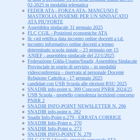
02-2025 in modalità telematica
FEDER ATA - FORZA ATA- MANCUSO E
MASTROLIA INSIEME PER UN SINDACATO
ATA PIU'FORTE
Assemblea sindacale 31 gennaio 2025
FLC CGIL - Posizioni economiche ATA
flc cgil rettifica data incontro online docenti a t.d.
incontro informativo online docenti a tempo
determinato scuola statale – 23 gennaio ore 15
ANIEF - assemblea sindacale del 22/1/2025
Federazione Gilda-Unams/Snadir, Assemblea Sindacale
Provinciale in orario di servizio – in modalità
videoconferenza – riservata al personale Docente
Religione Cattolica - 17 gennaio 2025
candidati con USB Scuola alle elezioni RSU 2025
SNADIR info-point n. 309 Concorsi PNRR 2024/25
USB Scuola - sportello consulenza iscrizioni concorso
PNRR 2
SNADIR INFO-POINT NEWSLETTER N. 296
SNADIR info-point n. 282
Snadir Info-Point n.279 - ERRATA CORRIGE
SNADIR Info-Point n. 270
SNADIR Info-Point n. 273
SNADIR INFO-POINT N. 279
[FLC CGIL] Scuola, speciale personale ATA