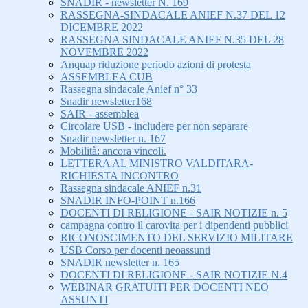
SNADIR - newsletter N. 169
RASSEGNA-SINDACALE ANIEF N.37 DEL 12
DICEMBRE 2022
RASSEGNA SINDACALE ANIEF N.35 DEL 28
NOVEMBRE 2022
Anquap riduzione periodo azioni di protesta
ASSEMBLEA CUB
Rassegna sindacale Anief n° 33
Snadir newsletter168
SAIR - assemblea
Circolare USB - includere per non separare
Snadir newsletter n. 167
Mobilità: ancora vincoli.
LETTERA AL MINISTRO VALDITARA-
RICHIESTA INCONTRO
Rassegna sindacale ANIEF n.31
SNADIR INFO-POINT n.166
DOCENTI DI RELIGIONE - SAIR NOTIZIE n. 5
campagna contro il carovita per i dipendenti pubblici
RICONOSCIMENTO DEL SERVIZIO MILITARE
USB Corso per docenti neoassunti
SNADIR newsletter n. 165
DOCENTI DI RELIGIONE - SAIR NOTIZIE N.4
WEBINAR GRATUITI PER DOCENTI NEO
ASSUNTI