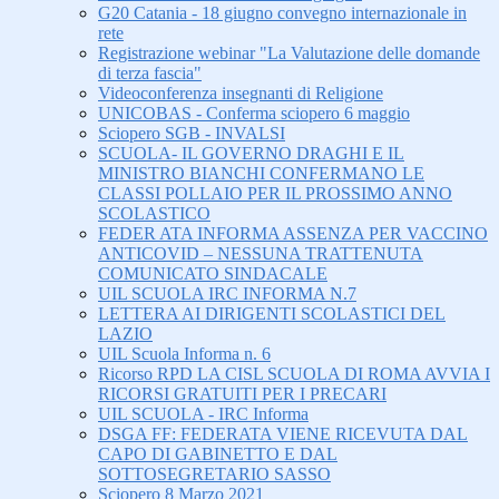
G20 Catania - 18 giugno convegno internazionale in
rete
Registrazione webinar "La Valutazione delle domande
di terza fascia"
Videoconferenza insegnanti di Religione
UNICOBAS - Conferma sciopero 6 maggio
Sciopero SGB - INVALSI
SCUOLA- IL GOVERNO DRAGHI E IL
MINISTRO BIANCHI CONFERMANO LE
CLASSI POLLAIO PER IL PROSSIMO ANNO
SCOLASTICO
FEDER ATA INFORMA ASSENZA PER VACCINO
ANTICOVID – NESSUNA TRATTENUTA
COMUNICATO SINDACALE
UIL SCUOLA IRC INFORMA N.7
LETTERA AI DIRIGENTI SCOLASTICI DEL
LAZIO
UIL Scuola Informa n. 6
Ricorso RPD LA CISL SCUOLA DI ROMA AVVIA I
RICORSI GRATUITI PER I PRECARI
UIL SCUOLA - IRC Informa
DSGA FF: FEDERATA VIENE RICEVUTA DAL
CAPO DI GABINETTO E DAL
SOTTOSEGRETARIO SASSO
Sciopero 8 Marzo 2021