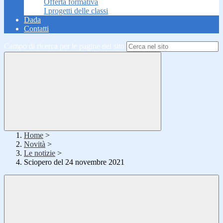
Offerta formativa
I progetti delle classi
Dada
Contatti
Campo di ricerca per le pagine del sito
Home
>
Novità
>
Le notizie
>
Sciopero del 24 novembre 2021