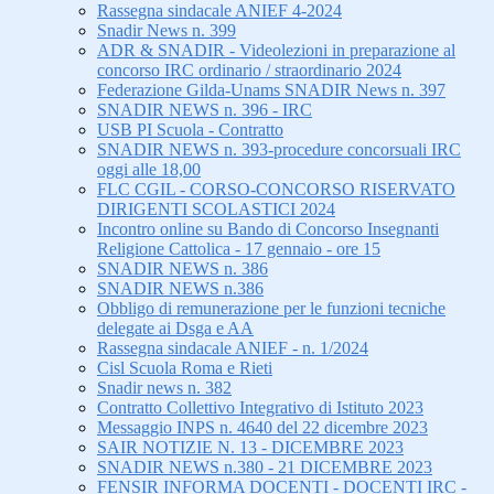
Rassegna sindacale ANIEF 4-2024
Snadir News n. 399
ADR & SNADIR - Videolezioni in preparazione al
concorso IRC ordinario / straordinario 2024
Federazione Gilda-Unams SNADIR News n. 397
SNADIR NEWS n. 396 - IRC
USB PI Scuola - Contratto
SNADIR NEWS n. 393-procedure concorsuali IRC
oggi alle 18,00
FLC CGIL - CORSO-CONCORSO RISERVATO
DIRIGENTI SCOLASTICI 2024
Incontro online su Bando di Concorso Insegnanti
Religione Cattolica - 17 gennaio - ore 15
SNADIR NEWS n. 386
SNADIR NEWS n.386
Obbligo di remunerazione per le funzioni tecniche
delegate ai Dsga e AA
Rassegna sindacale ANIEF - n. 1/2024
Cisl Scuola Roma e Rieti
Snadir news n. 382
Contratto Collettivo Integrativo di Istituto 2023
Messaggio INPS n. 4640 del 22 dicembre 2023
SAIR NOTIZIE N. 13 - DICEMBRE 2023
SNADIR NEWS n.380 - 21 DICEMBRE 2023
FENSIR INFORMA DOCENTI - DOCENTI IRC -