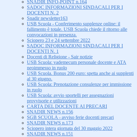
SNADIR INFO-POINT n.164
SADOC INFORMAZIONI SINDACALI PER I
DOCENTI N. 2
Snadir newsletter163
USB Scuola - Conferimento supplenze online: il
fallimento è totale. USB Scuola chiede il ritorno alle
convocazioni in presenza.
Sciopero 23 e 24 settembre 2022
SADOC INFORMAZIONI SINDACALI PER I
DOCENTI N. 1
Docenti di Religione - Sair notizie
USB Scuola: vademecum personale docente e ATA
neoimmesso in ruolo
USB Scuola. Bonus 200 euro: spetta anche ai supplenti
al 30 giugno.
USB Scuola: Prenotazione consulenze per immissione
in ruolo
USB Scuola: avvio sportelli per assegnazioni
provvisorie e utilizzazioni
CARTA DEL DOCENTE AI PRECARI
SNADIR NEWS n.156
SGB SCUOLA - avviso ferie docenti precari
SNADIR NEWS n.173
Sciopero intera giornata del 30 maggio 2022
SNADIR NEWS n.151