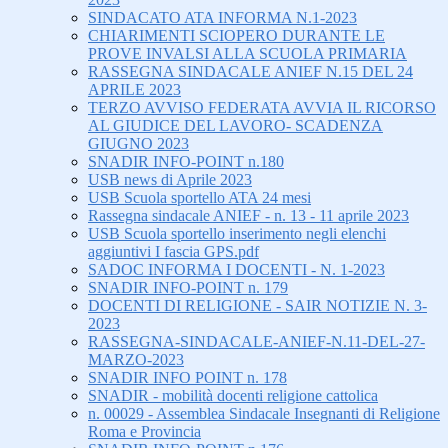
SINDACATO ATA INFORMA N.1-2023
CHIARIMENTI SCIOPERO DURANTE LE
PROVE INVALSI ALLA SCUOLA PRIMARIA
RASSEGNA SINDACALE ANIEF N.15 DEL 24
APRILE 2023
TERZO AVVISO FEDERATA AVVIA IL RICORSO
AL GIUDICE DEL LAVORO- SCADENZA
GIUGNO 2023
SNADIR INFO-POINT n.180
USB news di Aprile 2023
USB Scuola sportello ATA 24 mesi
Rassegna sindacale ANIEF - n. 13 - 11 aprile 2023
USB Scuola sportello inserimento negli elenchi
aggiuntivi I fascia GPS.pdf
SADOC INFORMA I DOCENTI - N. 1-2023
SNADIR INFO-POINT n. 179
DOCENTI DI RELIGIONE - SAIR NOTIZIE N. 3-
2023
RASSEGNA-SINDACALE-ANIEF-N.11-DEL-27-
MARZO-2023
SNADIR INFO POINT n. 178
SNADIR - mobilità docenti religione cattolica
n. 00029 - Assemblea Sindacale Insegnanti di Religione
Roma e Provincia