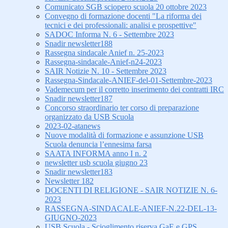
Comunicato SGB sciopero scuola 20 ottobre 2023
Convegno di formazione docenti "La riforma dei
tecnici e dei professionali: analisi e prospettive"
SADOC Informa N. 6 - Settembre 2023
Snadir newsletter188
Rassegna sindacale Anief n. 25-2023
Rassegna-sindacale-Anief-n24-2023
SAIR Notizie N. 10 - Settembre 2023
Rassegna-Sindacale-ANIEF-del-01-Settembre-2023
Vademecum per il corretto inserimento dei contratti IRC
Snadir newsletter187
Concorso straordinario ter corso di preparazione
organizzato da USB Scuola
2023-02-atanews
Nuove modalità di formazione e assunzione USB
Scuola denuncia l’ennesima farsa
SAATA INFORMA anno I n. 2
newsletter usb scuola giugno 23
Snadir newsletter183
Newsletter 182
DOCENTI DI RELIGIONE - SAIR NOTIZIE N. 6-
2023
RASSEGNA-SINDACALE-ANIEF-N.22-DEL-13-
GIUGNO-2023
USB Scuola - Scioglimento riserva GaE e GPS