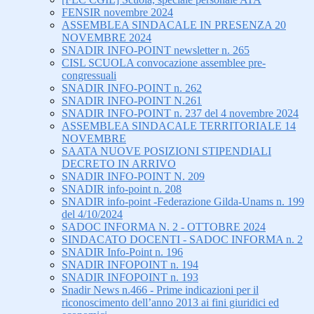
FENSIR novembre 2024
ASSEMBLEA SINDACALE IN PRESENZA 20
NOVEMBRE 2024
SNADIR INFO-POINT newsletter n. 265
CISL SCUOLA convocazione assemblee pre-
congressuali
SNADIR INFO-POINT n. 262
SNADIR INFO-POINT N.261
SNADIR INFO-POINT n. 237 del 4 novembre 2024
ASSEMBLEA SINDACALE TERRITORIALE 14
NOVEMBRE
SAATA NUOVE POSIZIONI STIPENDIALI
DECRETO IN ARRIVO
SNADIR INFO-POINT N. 209
SNADIR info-point n. 208
SNADIR info-point -Federazione Gilda-Unams n. 199
del 4/10/2024
SADOC INFORMA N. 2 - OTTOBRE 2024
SINDACATO DOCENTI - SADOC INFORMA n. 2
SNADIR Info-Point n. 196
SNADIR INFOPOINT n. 194
SNADIR INFOPOINT n. 193
Snadir News n.466 - Prime indicazioni per il
riconoscimento dell’anno 2013 ai fini giuridici ed