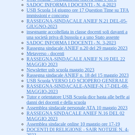
SADOC INFORMA I DOCENTI - N. 4-2023
USB Scuola 14 giugno ore 17 Question Time su TFA
immissioni e concorso
RASSEGNA-SINDACALE ANIEF N.21 DEL-05-
GIUGNO-2023
insegnante accoltellata in classe docenti soli davanti a
una società priva di bussola e a uno Stato assente
SADOC INFORMA I DOCENTI - N. 3-2023
Rassegna sindacale ANIEF n.20 del 29 maggio 2023
Metaverso - docenti
RASSEGNA-SINDACALE ANIEF N.19 DEL 22
MAGGIO 2023
Newsletter usb scuola maggio 2023
Rassegna sindacale ANIEF n. 18 del 15 maggio 2023
USB Scuola VERSO LO SCIOPERO GENERALE
RASSEGNA-SINDACALE-ANIEF-N.17-DEL-08-
MAGGIO-2023
Tutor e orientatore USB Scuola dice basta alle beffe ai
danni dei docenti e della scuola
Assemblea sindacale personale ATA 10 maggio 2023
RASSEGNA SINDACALE ANIEF N.16 DEL 02
MAGGIO 2023
Assemblea sindacale online 10 maggio ore 17-19
DOCENTI DI RELIGIONE - SAIR NOTIZIE N. 4-
2023