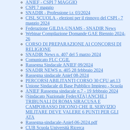
ANIEF - CSPI 7 MAGGIO
CSPI 7 maggio
SNADIR - Professione i.r. 03/2024
CISL SCUOLA - elezioni per il rinnovo del CSPI - 7
maggio 2024
Federazione GILDA-UNAMS - SNADIR News
Webinar Compilazione Domande GAE Biennio 2024-
26
CORSO DI PREPARAZIONE AI CONCORSI DI
RELIGIONE
SNADIR News n. 407 del 5 marzo 2024
Comunicato FLC CGIL
Rassegna Sindacale ANIEF 09/2024
SNADIR NEWS n. 405 28 febbraio 2024
Rassegna sindacale Anief 08-2024
PERCORSI ABILITANTI CORSO 30 CFU art.13
Unione Sindacale di Base Pubblico Impiego - Scuola
ANIEF Rassegna sindacale n.7 - 19 febbraio 2024
[Sindacato Nazionale FederATA] ANCHE I
TRIBUNALI DI ROMA SIRACUSA E
CAMPOBASSO DICONO CHE IL SERVIZIO
MILITARE DEVE VALERE 6 PUNTI PER GLI
ATA
Rassegna-sindacale-Anief-06-2024.pdf
CUB Scuola Università Ricerca