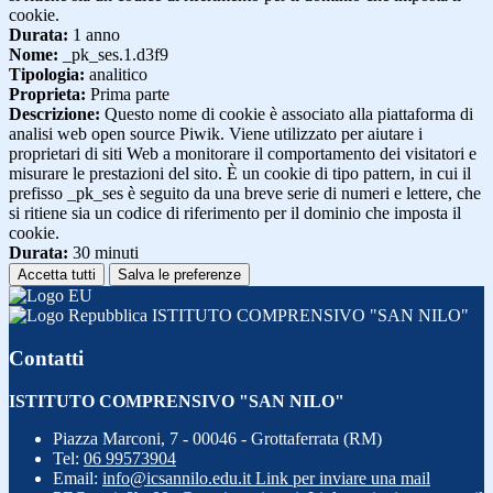
cookie.
Durata:
1 anno
Nome:
_pk_ses.1.d3f9
Tipologia:
analitico
Proprieta:
Prima parte
Descrizione:
Questo nome di cookie è associato alla piattaforma di
analisi web open source Piwik. Viene utilizzato per aiutare i
proprietari di siti Web a monitorare il comportamento dei visitatori e
misurare le prestazioni del sito. È un cookie di tipo pattern, in cui il
prefisso _pk_ses è seguito da una breve serie di numeri e lettere, che
si ritiene sia un codice di riferimento per il dominio che imposta il
cookie.
Durata:
30 minuti
Accetta tutti
Salva le preferenze
ISTITUTO COMPRENSIVO "SAN NILO"
Contatti
ISTITUTO COMPRENSIVO "SAN NILO"
Piazza Marconi, 7 - 00046 - Grottaferrata (RM)
Tel:
06 99573904
Email:
info@icsannilo.edu.it
Link per inviare una mail