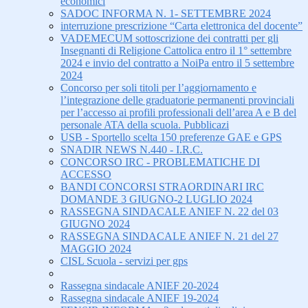
economici
SADOC INFORMA N. 1- SETTEMBRE 2024
interruzione prescrizione “Carta elettronica del docente”
VADEMECUM sottoscrizione dei contratti per gli
Insegnanti di Religione Cattolica entro il 1° settembre
2024 e invio del contratto a NoiPa entro il 5 settembre
2024
Concorso per soli titoli per l’aggiornamento e
l’integrazione delle graduatorie permanenti provinciali
per l’accesso ai profili professionali dell’area A e B del
personale ATA della scuola. Pubblicazi
USB - Sportello scelta 150 preferenze GAE e GPS
SNADIR NEWS N.440 - I.R.C.
CONCORSO IRC - PROBLEMATICHE DI
ACCESSO
BANDI CONCORSI STRAORDINARI IRC
DOMANDE 3 GIUGNO-2 LUGLIO 2024
RASSEGNA SINDACALE ANIEF N. 22 del 03
GIUGNO 2024
RASSEGNA SINDACALE ANIEF N. 21 del 27
MAGGIO 2024
CISL Scuola - servizi per gps
Rassegna sindacale ANIEF 20-2024
Rassegna sindacale ANIEF 19-2024