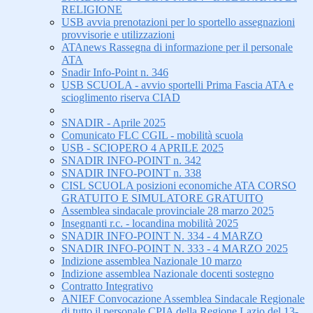
RELIGIONE
USB avvia prenotazioni per lo sportello assegnazioni
provvisorie e utilizzazioni
ATAnews Rassegna di informazione per il personale
ATA
Snadir Info-Point n. 346
USB SCUOLA - avvio sportelli Prima Fascia ATA e
scioglimento riserva CIAD
SNADIR - Aprile 2025
Comunicato FLC CGIL - mobilità scuola
USB - SCIOPERO 4 APRILE 2025
SNADIR INFO-POINT n. 342
SNADIR INFO-POINT n. 338
CISL SCUOLA posizioni economiche ATA CORSO
GRATUITO E SIMULATORE GRATUITO
Assemblea sindacale provinciale 28 marzo 2025
Insegnanti r.c. - locandina mobilità 2025
SNADIR INFO-POINT N. 334 - 4 MARZO
SNADIR INFO-POINT N. 333 - 4 MARZO 2025
Indizione assemblea Nazionale 10 marzo
Indizione assemblea Nazionale docenti sostegno
Contratto Integrativo
ANIEF Convocazione Assemblea Sindacale Regionale
di tutto il personale CPIA della Regione Lazio del 13-