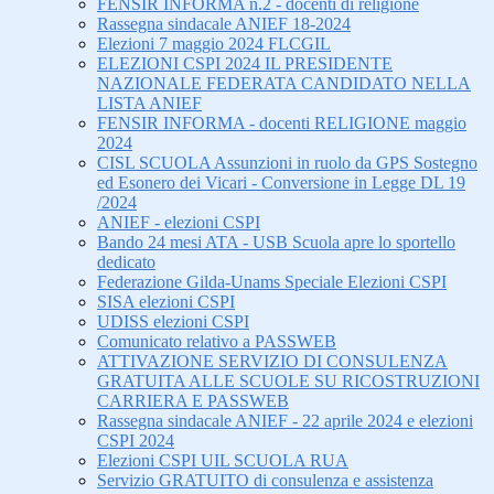
FENSIR INFORMA n.2 - docenti di religione
Rassegna sindacale ANIEF 18-2024
Elezioni 7 maggio 2024 FLCGIL
ELEZIONI CSPI 2024 IL PRESIDENTE
NAZIONALE FEDERATA CANDIDATO NELLA
LISTA ANIEF
FENSIR INFORMA - docenti RELIGIONE maggio
2024
CISL SCUOLA Assunzioni in ruolo da GPS Sostegno
ed Esonero dei Vicari - Conversione in Legge DL 19
/2024
ANIEF - elezioni CSPI
Bando 24 mesi ATA - USB Scuola apre lo sportello
dedicato
Federazione Gilda-Unams Speciale Elezioni CSPI
SISA elezioni CSPI
UDISS elezioni CSPI
Comunicato relativo a PASSWEB
ATTIVAZIONE SERVIZIO DI CONSULENZA
GRATUITA ALLE SCUOLE SU RICOSTRUZIONI
CARRIERA E PASSWEB
Rassegna sindacale ANIEF - 22 aprile 2024 e elezioni
CSPI 2024
Elezioni CSPI UIL SCUOLA RUA
Servizio GRATUITO di consulenza e assistenza