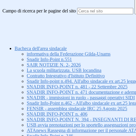
Campo di ricerca per le pagine del sito
Bacheca dell'area sindacale
informativa della Federazione Gilda-Unams
Snadir Info-Point n.551
SAIR NOTIZIE N. 2- 2026
La scuola militarizzata. USB locandina
Contratto Integrativo d'Istituto Definitivo
Snadir Info-point n.494. All'albo sindacale ex art.25 le
SNADIR INFO-POINT n. 481 - 22 Settembre 2025
SNADIR INFO-POINT n. 471 documentazione e adempiment
SNADIR - immissioni in ruolo - passaggi operativi SIDI
Snadir Info-Point n.462 - All'albo sindacale ex art.25 leg
FENSIR - assemblea sindacale IRC 25 Agosto 2025
SNADIR INFO-POINT n. 406
SNADIR INFO-POINT N. 394 - INSEGNANTI DI R
USB avvia prenotazioni per lo sportello assegnazioni prov
ATAnews Rassegna di informazione per il personale AT
Snadir Info-Point n. 346