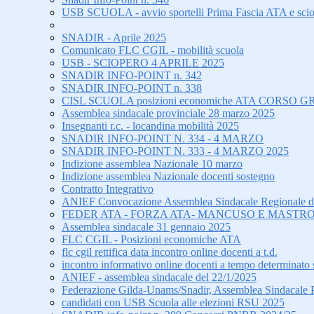
USB SCUOLA - avvio sportelli Prima Fascia ATA e sci
SNADIR - Aprile 2025
Comunicato FLC CGIL - mobilità scuola
USB - SCIOPERO 4 APRILE 2025
SNADIR INFO-POINT n. 342
SNADIR INFO-POINT n. 338
CISL SCUOLA posizioni economiche ATA CORS
Assemblea sindacale provinciale 28 marzo 2025
Insegnanti r.c. - locandina mobilità 2025
SNADIR INFO-POINT N. 334 - 4 MARZO
SNADIR INFO-POINT N. 333 - 4 MARZO 2025
Indizione assemblea Nazionale 10 marzo
Indizione assemblea Nazionale docenti sostegno
Contratto Integrativo
ANIEF Convocazione Assemblea Sindacale Regionale di tu
FEDER ATA - FORZA ATA- MANCUSO E MASTRO
Assemblea sindacale 31 gennaio 2025
FLC CGIL - Posizioni economiche ATA
flc cgil rettifica data incontro online docenti a t.d.
incontro informativo online docenti a tempo determinato 
ANIEF - assemblea sindacale del 22/1/2025
Federazione Gilda-Unams/Snadir, Assemblea Sindacale Prov
candidati con USB Scuola alle elezioni RSU 2025