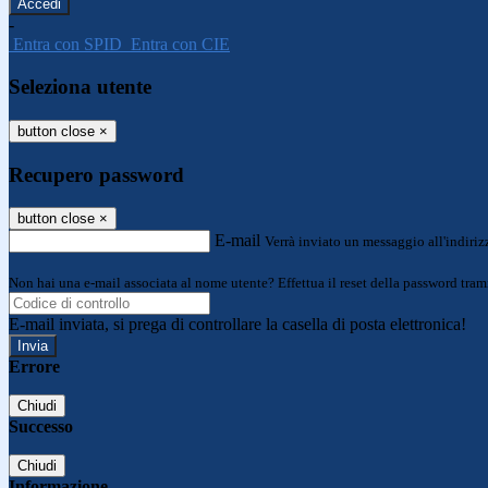
-
Entra con SPID
Entra con CIE
Seleziona utente
button close
×
Recupero password
button close
×
E-mail
Verrà inviato un messaggio all'indirizz
Non hai una e-mail associata al nome utente? Effettua il reset della password tram
E-mail inviata, si prega di controllare la casella di posta elettronica!
Errore
Chiudi
Successo
Chiudi
Informazione