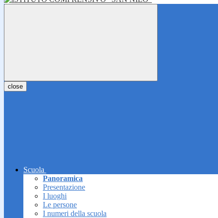
close
Scuola
Panoramica
Presentazione
I luoghi
Le persone
I numeri della scuola