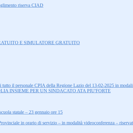
oglimento riserva CIAD
O GRATUITO E SIMULATORE GRATUITO
tto il personale CPIA della Regione Lazio del 13-02-2025 in modalit
LIA INSIEME PER UN SINDACATO ATA PIU'FORTE
scuola statale – 23 gennaio ore 15
inciale in orario di servizio – in modalità videoconferenza – riserva