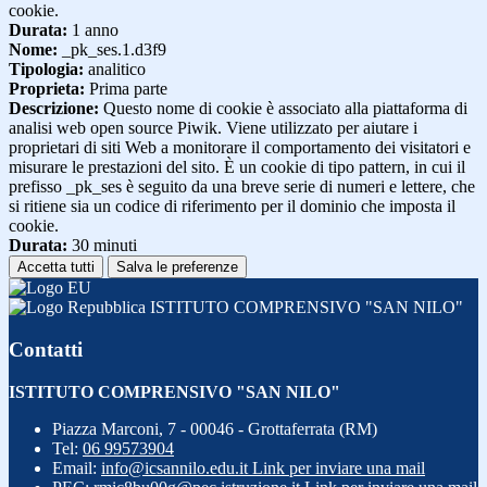
cookie.
Durata:
1 anno
Nome:
_pk_ses.1.d3f9
Tipologia:
analitico
Proprieta:
Prima parte
Descrizione:
Questo nome di cookie è associato alla piattaforma di
analisi web open source Piwik. Viene utilizzato per aiutare i
proprietari di siti Web a monitorare il comportamento dei visitatori e
misurare le prestazioni del sito. È un cookie di tipo pattern, in cui il
prefisso _pk_ses è seguito da una breve serie di numeri e lettere, che
si ritiene sia un codice di riferimento per il dominio che imposta il
cookie.
Durata:
30 minuti
Accetta tutti
Salva le preferenze
ISTITUTO COMPRENSIVO "SAN NILO"
Contatti
ISTITUTO COMPRENSIVO "SAN NILO"
Piazza Marconi, 7 - 00046 - Grottaferrata (RM)
Tel:
06 99573904
Email:
info@icsannilo.edu.it
Link per inviare una mail