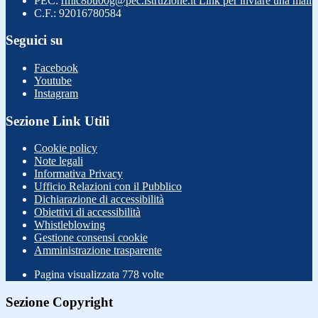
PEC:
rmic8bu00g@pec.istruzione.it
Link per inviare una mail
C.F.: 92016780584
Seguici su
Facebook
Youtube
Instagram
Sezione Link Utili
Cookie policy
Note legali
Informativa Privacy
Ufficio Relazioni con il Pubblico
Dichiarazione di accessibilità
Obiettivi di accessibilità
Whistleblowing
Gestione consensi cookie
Amministrazione trasparente
Pagina visualizzata
778
volte
Sezione Copyright