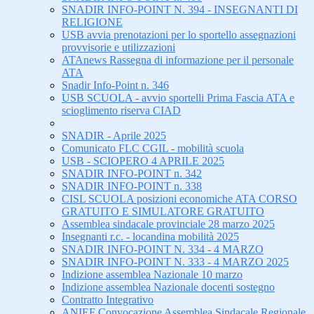
SNADIR INFO-POINT N. 394 - INSEGNANTI DI
RELIGIONE
USB avvia prenotazioni per lo sportello assegnazioni
provvisorie e utilizzazioni
ATAnews Rassegna di informazione per il personale
ATA
Snadir Info-Point n. 346
USB SCUOLA - avvio sportelli Prima Fascia ATA e
scioglimento riserva CIAD
SNADIR - Aprile 2025
Comunicato FLC CGIL - mobilità scuola
USB - SCIOPERO 4 APRILE 2025
SNADIR INFO-POINT n. 342
SNADIR INFO-POINT n. 338
CISL SCUOLA posizioni economiche ATA CORSO
GRATUITO E SIMULATORE GRATUITO
Assemblea sindacale provinciale 28 marzo 2025
Insegnanti r.c. - locandina mobilità 2025
SNADIR INFO-POINT N. 334 - 4 MARZO
SNADIR INFO-POINT N. 333 - 4 MARZO 2025
Indizione assemblea Nazionale 10 marzo
Indizione assemblea Nazionale docenti sostegno
Contratto Integrativo
ANIEF Convocazione Assemblea Sindacale Regionale