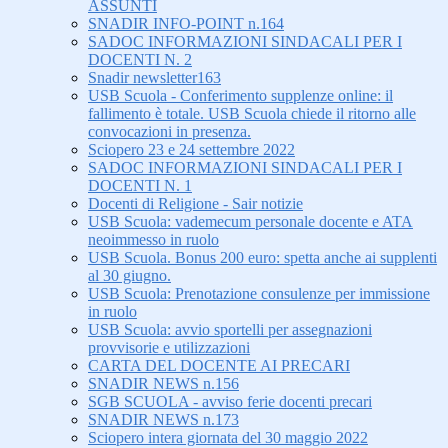
ASSUNTI
SNADIR INFO-POINT n.164
SADOC INFORMAZIONI SINDACALI PER I
DOCENTI N. 2
Snadir newsletter163
USB Scuola - Conferimento supplenze online: il
fallimento è totale. USB Scuola chiede il ritorno alle
convocazioni in presenza.
Sciopero 23 e 24 settembre 2022
SADOC INFORMAZIONI SINDACALI PER I
DOCENTI N. 1
Docenti di Religione - Sair notizie
USB Scuola: vademecum personale docente e ATA
neoimmesso in ruolo
USB Scuola. Bonus 200 euro: spetta anche ai supplenti
al 30 giugno.
USB Scuola: Prenotazione consulenze per immissione
in ruolo
USB Scuola: avvio sportelli per assegnazioni
provvisorie e utilizzazioni
CARTA DEL DOCENTE AI PRECARI
SNADIR NEWS n.156
SGB SCUOLA - avviso ferie docenti precari
SNADIR NEWS n.173
Sciopero intera giornata del 30 maggio 2022