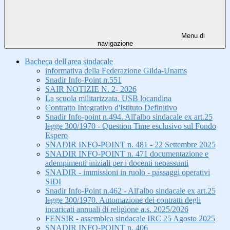
Menu di
navigazione
Bacheca dell'area sindacale
informativa della Federazione Gilda-Unams
Snadir Info-Point n.551
SAIR NOTIZIE N. 2- 2026
La scuola militarizzata. USB locandina
Contratto Integrativo d'Istituto Definitivo
Snadir Info-point n.494. All'albo sindacale ex art.25
legge 300/1970 - Question Time esclusivo sul Fondo
Espero
SNADIR INFO-POINT n. 481 - 22 Settembre 2025
SNADIR INFO-POINT n. 471 documentazione e
adempimenti iniziali per i docenti neoassunti
SNADIR - immissioni in ruolo - passaggi operativi
SIDI
Snadir Info-Point n.462 - All'albo sindacale ex art.25
legge 300/1970. Automazione dei contratti degli
incaricati annuali di religione a.s. 2025/2026
FENSIR - assemblea sindacale IRC 25 Agosto 2025
SNADIR INFO-POINT n. 406