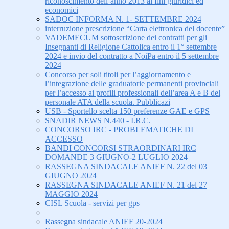
riconoscimento dell’anno 2013 ai fini giuridici ed
economici
SADOC INFORMA N. 1- SETTEMBRE 2024
interruzione prescrizione “Carta elettronica del docente”
VADEMECUM sottoscrizione dei contratti per gli
Insegnanti di Religione Cattolica entro il 1° settembre
2024 e invio del contratto a NoiPa entro il 5 settembre
2024
Concorso per soli titoli per l’aggiornamento e
l’integrazione delle graduatorie permanenti provinciali
per l’accesso ai profili professionali dell’area A e B del
personale ATA della scuola. Pubblicazi
USB - Sportello scelta 150 preferenze GAE e GPS
SNADIR NEWS N.440 - I.R.C.
CONCORSO IRC - PROBLEMATICHE DI
ACCESSO
BANDI CONCORSI STRAORDINARI IRC
DOMANDE 3 GIUGNO-2 LUGLIO 2024
RASSEGNA SINDACALE ANIEF N. 22 del 03
GIUGNO 2024
RASSEGNA SINDACALE ANIEF N. 21 del 27
MAGGIO 2024
CISL Scuola - servizi per gps
Rassegna sindacale ANIEF 20-2024