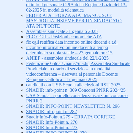
di tutto il personale CPIA della Regione Lazio del 13-
02-2025 in modalità telematica
FEDER ATA - FORZA ATA- MANCUSO E
MASTROLIA INSIEME PER UN SINDACATO
ATA PIU'FORTE
Assemblea sindacale 31 gennaio 2025
FLC CGIL - Posizioni economiche ATA
flc cgil rettifica data incontro online docenti a t.d.
incontro informativo online docenti a tempo
determinato scuola statale – 23 gennaio ore 15
ANIEF - assemblea sindacale del 22/1/2025
Federazione Gilda-Unams/Snadir, Assemblea Sindacale
Provinciale in orario di servizio – in modalità
videoconferenza – riservata al personale Docente
Religione Cattolica - 17 gennaio 2025
candidati con USB Scuola alle elezioni RSU 2025
SNADIR info-point n. 309 Concorsi PNRR 2024/25
USB Scuola - sportello consulenza iscrizioni concorso
PNRR 2
SNADIR INFO-POINT NEWSLETTER N. 296
SNADIR info-point n. 282
Snadir Info-Point n.279 - ERRATA CORRIGE
SNADIR Info-Point n. 270
SNADIR Info-Point n. 273
SNADIR INFO-POINT N. 279