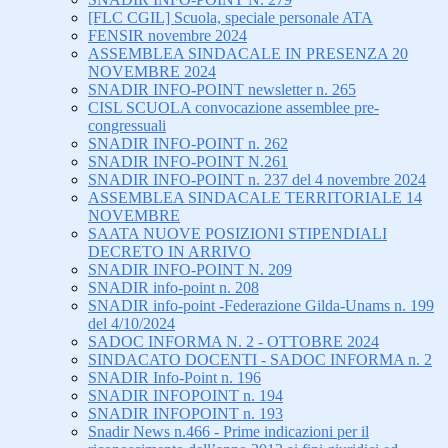
[FLC CGIL] Scuola, speciale personale ATA
FENSIR novembre 2024
ASSEMBLEA SINDACALE IN PRESENZA 20
NOVEMBRE 2024
SNADIR INFO-POINT newsletter n. 265
CISL SCUOLA convocazione assemblee pre-
congressuali
SNADIR INFO-POINT n. 262
SNADIR INFO-POINT N.261
SNADIR INFO-POINT n. 237 del 4 novembre 2024
ASSEMBLEA SINDACALE TERRITORIALE 14
NOVEMBRE
SAATA NUOVE POSIZIONI STIPENDIALI
DECRETO IN ARRIVO
SNADIR INFO-POINT N. 209
SNADIR info-point n. 208
SNADIR info-point -Federazione Gilda-Unams n. 199
del 4/10/2024
SADOC INFORMA N. 2 - OTTOBRE 2024
SINDACATO DOCENTI - SADOC INFORMA n. 2
SNADIR Info-Point n. 196
SNADIR INFOPOINT n. 194
SNADIR INFOPOINT n. 193
Snadir News n.466 - Prime indicazioni per il