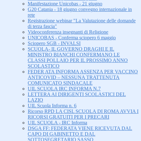
Manifestazione Unicobas - 21 giugno
G20 Catania - 18 giugno convegno internazionale in
rete
Registrazione webinar "La Valutazione delle domande
di terza fascia"
Videoconferenza insegnanti di Religione
UNICOBAS - Conferma sciopero 6 maggio
Sciopero SGB - INVALSI
SCUOLA- IL GOVERNO DRAGHI E IL
MINISTRO BIANCHI CONFERMANO LE
CLASSI POLLAIO PER IL PROSSIMO ANNO
SCOLASTICO
FEDER ATA INFORMA ASSENZA PER VACCINO
ANTICOVID – NESSUNA TRATTENUTA
COMUNICATO SINDACALE
UIL SCUOLA IRC INFORMA N.7
LETTERA AI DIRIGENTI SCOLASTICI DEL
LAZIO
UIL Scuola Informa n. 6
Ricorso RPD LA CISL SCUOLA DI ROMA AVVIA I
RICORSI GRATUITI PER I PRECARI
UIL SCUOLA - IRC Informa
DSGA FF: FEDERATA VIENE RICEVUTA DAL
CAPO DI GABINETTO E DAL
SOTTOSEGRETARIO SASSO