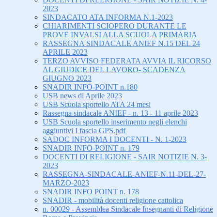
2023
SINDACATO ATA INFORMA N.1-2023
CHIARIMENTI SCIOPERO DURANTE LE
PROVE INVALSI ALLA SCUOLA PRIMARIA
RASSEGNA SINDACALE ANIEF N.15 DEL 24
APRILE 2023
TERZO AVVISO FEDERATA AVVIA IL RICORSO
AL GIUDICE DEL LAVORO- SCADENZA
GIUGNO 2023
SNADIR INFO-POINT n.180
USB news di Aprile 2023
USB Scuola sportello ATA 24 mesi
Rassegna sindacale ANIEF - n. 13 - 11 aprile 2023
USB Scuola sportello inserimento negli elenchi
aggiuntivi I fascia GPS.pdf
SADOC INFORMA I DOCENTI - N. 1-2023
SNADIR INFO-POINT n. 179
DOCENTI DI RELIGIONE - SAIR NOTIZIE N. 3-
2023
RASSEGNA-SINDACALE-ANIEF-N.11-DEL-27-
MARZO-2023
SNADIR INFO POINT n. 178
SNADIR - mobilità docenti religione cattolica
n. 00029 - Assemblea Sindacale Insegnanti di Religione