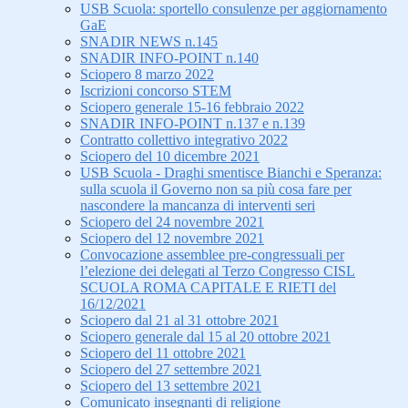
USB Scuola: sportello consulenze per aggiornamento
GaE
SNADIR NEWS n.145
SNADIR INFO-POINT n.140
Sciopero 8 marzo 2022
Iscrizioni concorso STEM
Sciopero generale 15-16 febbraio 2022
SNADIR INFO-POINT n.137 e n.139
Contratto collettivo integrativo 2022
Sciopero del 10 dicembre 2021
USB Scuola - Draghi smentisce Bianchi e Speranza:
sulla scuola il Governo non sa più cosa fare per
nascondere la mancanza di interventi seri
Sciopero del 24 novembre 2021
Sciopero del 12 novembre 2021
Convocazione assemblee pre-congressuali per
l’elezione dei delegati al Terzo Congresso CISL
SCUOLA ROMA CAPITALE E RIETI del
16/12/2021
Sciopero dal 21 al 31 ottobre 2021
Sciopero generale dal 15 al 20 ottobre 2021
Sciopero del 11 ottobre 2021
Sciopero del 27 settembre 2021
Sciopero del 13 settembre 2021
Comunicato insegnanti di religione