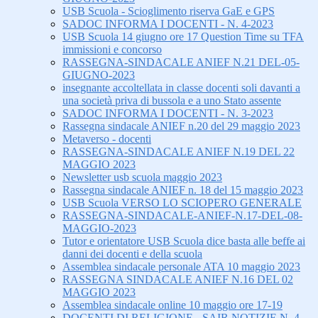
USB Scuola - Scioglimento riserva GaE e GPS
SADOC INFORMA I DOCENTI - N. 4-2023
USB Scuola 14 giugno ore 17 Question Time su TFA
immissioni e concorso
RASSEGNA-SINDACALE ANIEF N.21 DEL-05-
GIUGNO-2023
insegnante accoltellata in classe docenti soli davanti a
una società priva di bussola e a uno Stato assente
SADOC INFORMA I DOCENTI - N. 3-2023
Rassegna sindacale ANIEF n.20 del 29 maggio 2023
Metaverso - docenti
RASSEGNA-SINDACALE ANIEF N.19 DEL 22
MAGGIO 2023
Newsletter usb scuola maggio 2023
Rassegna sindacale ANIEF n. 18 del 15 maggio 2023
USB Scuola VERSO LO SCIOPERO GENERALE
RASSEGNA-SINDACALE-ANIEF-N.17-DEL-08-
MAGGIO-2023
Tutor e orientatore USB Scuola dice basta alle beffe ai
danni dei docenti e della scuola
Assemblea sindacale personale ATA 10 maggio 2023
RASSEGNA SINDACALE ANIEF N.16 DEL 02
MAGGIO 2023
Assemblea sindacale online 10 maggio ore 17-19
DOCENTI DI RELIGIONE - SAIR NOTIZIE N. 4-