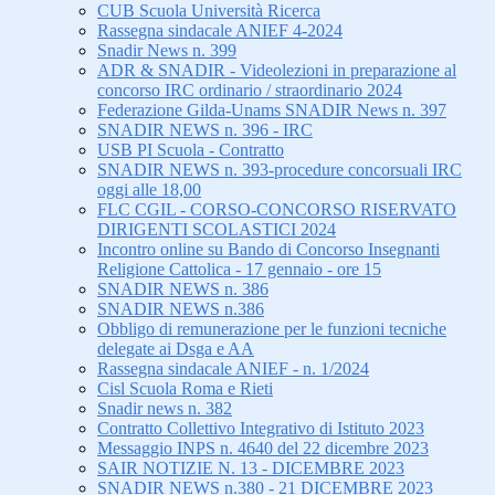
CUB Scuola Università Ricerca
Rassegna sindacale ANIEF 4-2024
Snadir News n. 399
ADR & SNADIR - Videolezioni in preparazione al
concorso IRC ordinario / straordinario 2024
Federazione Gilda-Unams SNADIR News n. 397
SNADIR NEWS n. 396 - IRC
USB PI Scuola - Contratto
SNADIR NEWS n. 393-procedure concorsuali IRC
oggi alle 18,00
FLC CGIL - CORSO-CONCORSO RISERVATO
DIRIGENTI SCOLASTICI 2024
Incontro online su Bando di Concorso Insegnanti
Religione Cattolica - 17 gennaio - ore 15
SNADIR NEWS n. 386
SNADIR NEWS n.386
Obbligo di remunerazione per le funzioni tecniche
delegate ai Dsga e AA
Rassegna sindacale ANIEF - n. 1/2024
Cisl Scuola Roma e Rieti
Snadir news n. 382
Contratto Collettivo Integrativo di Istituto 2023
Messaggio INPS n. 4640 del 22 dicembre 2023
SAIR NOTIZIE N. 13 - DICEMBRE 2023
SNADIR NEWS n.380 - 21 DICEMBRE 2023