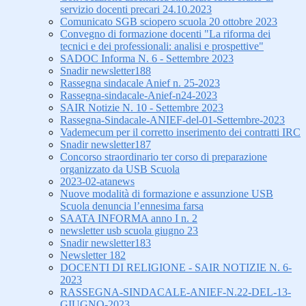
servizio docenti precari 24.10.2023
Comunicato SGB sciopero scuola 20 ottobre 2023
Convegno di formazione docenti "La riforma dei
tecnici e dei professionali: analisi e prospettive"
SADOC Informa N. 6 - Settembre 2023
Snadir newsletter188
Rassegna sindacale Anief n. 25-2023
Rassegna-sindacale-Anief-n24-2023
SAIR Notizie N. 10 - Settembre 2023
Rassegna-Sindacale-ANIEF-del-01-Settembre-2023
Vademecum per il corretto inserimento dei contratti IRC
Snadir newsletter187
Concorso straordinario ter corso di preparazione
organizzato da USB Scuola
2023-02-atanews
Nuove modalità di formazione e assunzione USB
Scuola denuncia l’ennesima farsa
SAATA INFORMA anno I n. 2
newsletter usb scuola giugno 23
Snadir newsletter183
Newsletter 182
DOCENTI DI RELIGIONE - SAIR NOTIZIE N. 6-
2023
RASSEGNA-SINDACALE-ANIEF-N.22-DEL-13-
GIUGNO-2023