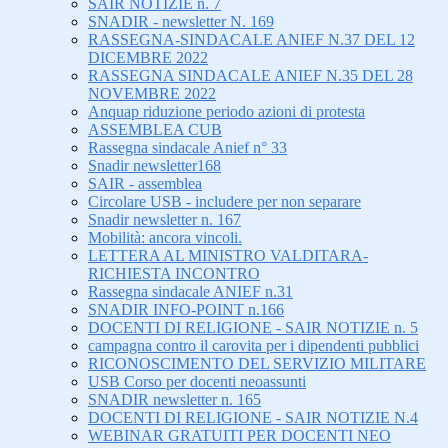
SAIR NOTIZIE n. 7
SNADIR - newsletter N. 169
RASSEGNA-SINDACALE ANIEF N.37 DEL 12
DICEMBRE 2022
RASSEGNA SINDACALE ANIEF N.35 DEL 28
NOVEMBRE 2022
Anquap riduzione periodo azioni di protesta
ASSEMBLEA CUB
Rassegna sindacale Anief n° 33
Snadir newsletter168
SAIR - assemblea
Circolare USB - includere per non separare
Snadir newsletter n. 167
Mobilità: ancora vincoli.
LETTERA AL MINISTRO VALDITARA-
RICHIESTA INCONTRO
Rassegna sindacale ANIEF n.31
SNADIR INFO-POINT n.166
DOCENTI DI RELIGIONE - SAIR NOTIZIE n. 5
campagna contro il carovita per i dipendenti pubblici
RICONOSCIMENTO DEL SERVIZIO MILITARE
USB Corso per docenti neoassunti
SNADIR newsletter n. 165
DOCENTI DI RELIGIONE - SAIR NOTIZIE N.4
WEBINAR GRATUITI PER DOCENTI NEO