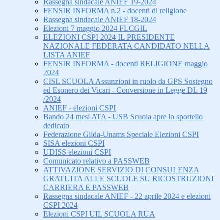
Rassegna sindacale ANIEF 19-2024
FENSIR INFORMA n.2 - docenti di religione
Rassegna sindacale ANIEF 18-2024
Elezioni 7 maggio 2024 FLCGIL
ELEZIONI CSPI 2024 IL PRESIDENTE
NAZIONALE FEDERATA CANDIDATO NELLA
LISTA ANIEF
FENSIR INFORMA - docenti RELIGIONE maggio
2024
CISL SCUOLA Assunzioni in ruolo da GPS Sostegno
ed Esonero dei Vicari - Conversione in Legge DL 19
/2024
ANIEF - elezioni CSPI
Bando 24 mesi ATA - USB Scuola apre lo sportello
dedicato
Federazione Gilda-Unams Speciale Elezioni CSPI
SISA elezioni CSPI
UDISS elezioni CSPI
Comunicato relativo a PASSWEB
ATTIVAZIONE SERVIZIO DI CONSULENZA
GRATUITA ALLE SCUOLE SU RICOSTRUZIONI
CARRIERA E PASSWEB
Rassegna sindacale ANIEF - 22 aprile 2024 e elezioni
CSPI 2024
Elezioni CSPI UIL SCUOLA RUA