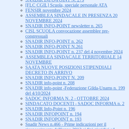
[FLC CGIL] Scuola, speciale personale ATA
FENSIR novembre 2024
ASSEMBLEA SINDACALE IN PRESENZA 20
NOVEMBRE 2024
SNADIR INFO-POINT newsletter n. 265
CISL SCUOLA convocazione assemblee pre-
congressuali
SNADIR INFO-POINT n. 262
SNADIR INFO-POINT N.261
SNADIR INFO-POINT n. 237 del 4 novembre 2024
ASSEMBLEA SINDACALE TERRITORIALE 14
NOVEMBRE
SAATA NUOVE POSIZIONI STIPENDIALI
DECRETO IN ARRIVO
SNADIR INFO-POINT N. 209
SNADIR info-point n. 208
SNADIR info-point -Federazione Gilda-Unams n. 199
del 4/10/2024
SADOC INFORMA N. 2 - OTTOBRE 2024
SINDACATO DOCENTI - SADOC INFORMA n. 2
SNADIR Info-Point n. 196
SNADIR INFOPOINT n. 194
SNADIR INFOPOINT n. 193
Snadir News n.466 - Prime indicazioni per il