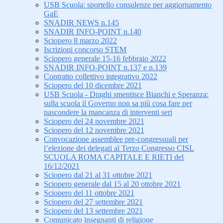
USB Scuola: sportello consulenze per aggiornamento
GaE
SNADIR NEWS n.145
SNADIR INFO-POINT n.140
Sciopero 8 marzo 2022
Iscrizioni concorso STEM
Sciopero generale 15-16 febbraio 2022
SNADIR INFO-POINT n.137 e n.139
Contratto collettivo integrativo 2022
Sciopero del 10 dicembre 2021
USB Scuola - Draghi smentisce Bianchi e Speranza:
sulla scuola il Governo non sa più cosa fare per
nascondere la mancanza di interventi seri
Sciopero del 24 novembre 2021
Sciopero del 12 novembre 2021
Convocazione assemblee pre-congressuali per
l’elezione dei delegati al Terzo Congresso CISL
SCUOLA ROMA CAPITALE E RIETI del
16/12/2021
Sciopero dal 21 al 31 ottobre 2021
Sciopero generale dal 15 al 20 ottobre 2021
Sciopero del 11 ottobre 2021
Sciopero del 27 settembre 2021
Sciopero del 13 settembre 2021
Comunicato insegnanti di religione