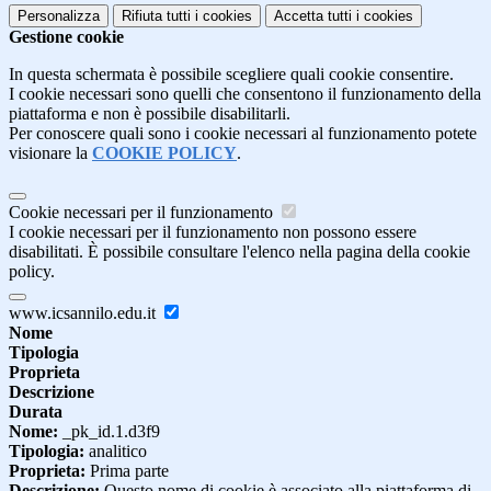
Personalizza
Rifiuta tutti
i cookies
Accetta tutti
i cookies
Gestione cookie
In questa schermata è possibile scegliere quali cookie consentire.
I cookie necessari sono quelli che consentono il funzionamento della
piattaforma e non è possibile disabilitarli.
Per conoscere quali sono i cookie necessari al funzionamento potete
visionare la
COOKIE POLICY
.
Cookie necessari per il funzionamento
I cookie necessari per il funzionamento non possono essere
disabilitati. È possibile consultare l'elenco nella pagina della cookie
policy.
www.icsannilo.edu.it
Nome
Tipologia
Proprieta
Descrizione
Durata
Nome:
_pk_id.1.d3f9
Tipologia:
analitico
Proprieta:
Prima parte
Descrizione:
Questo nome di cookie è associato alla piattaforma di