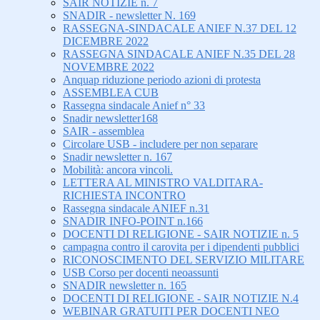
SAIR NOTIZIE n. 7
SNADIR - newsletter N. 169
RASSEGNA-SINDACALE ANIEF N.37 DEL 12
DICEMBRE 2022
RASSEGNA SINDACALE ANIEF N.35 DEL 28
NOVEMBRE 2022
Anquap riduzione periodo azioni di protesta
ASSEMBLEA CUB
Rassegna sindacale Anief n° 33
Snadir newsletter168
SAIR - assemblea
Circolare USB - includere per non separare
Snadir newsletter n. 167
Mobilità: ancora vincoli.
LETTERA AL MINISTRO VALDITARA-
RICHIESTA INCONTRO
Rassegna sindacale ANIEF n.31
SNADIR INFO-POINT n.166
DOCENTI DI RELIGIONE - SAIR NOTIZIE n. 5
campagna contro il carovita per i dipendenti pubblici
RICONOSCIMENTO DEL SERVIZIO MILITARE
USB Corso per docenti neoassunti
SNADIR newsletter n. 165
DOCENTI DI RELIGIONE - SAIR NOTIZIE N.4
WEBINAR GRATUITI PER DOCENTI NEO