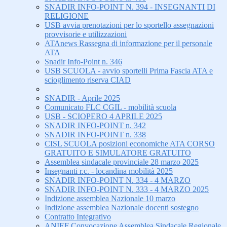
SNADIR INFO-POINT N. 394 - INSEGNANTI DI
RELIGIONE
USB avvia prenotazioni per lo sportello assegnazioni
provvisorie e utilizzazioni
ATAnews Rassegna di informazione per il personale
ATA
Snadir Info-Point n. 346
USB SCUOLA - avvio sportelli Prima Fascia ATA e
scioglimento riserva CIAD
SNADIR - Aprile 2025
Comunicato FLC CGIL - mobilità scuola
USB - SCIOPERO 4 APRILE 2025
SNADIR INFO-POINT n. 342
SNADIR INFO-POINT n. 338
CISL SCUOLA posizioni economiche ATA CORSO
GRATUITO E SIMULATORE GRATUITO
Assemblea sindacale provinciale 28 marzo 2025
Insegnanti r.c. - locandina mobilità 2025
SNADIR INFO-POINT N. 334 - 4 MARZO
SNADIR INFO-POINT N. 333 - 4 MARZO 2025
Indizione assemblea Nazionale 10 marzo
Indizione assemblea Nazionale docenti sostegno
Contratto Integrativo
ANIEF Convocazione Assemblea Sindacale Regionale