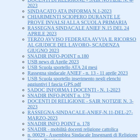
2023
SINDACATO ATA INFORMA N.1-2023
CHIARIMENTI SCIOPERO DURANTE LE
PROVE INVALSI ALLA SCUOLA PRIMARIA
RASSEGNA SINDACALE ANIEF N.15 DEL 24
APRILE 2023
TERZO AVVISO FEDERATA AVVIA IL RICORSO
AL GIUDICE DEL LAVORO- SCADENZA
GIUGNO 2023
SNADIR INFO-POINT n.180
USB news di Aprile 2023
USB Scuola sportello ATA 24 mesi
Rassegna sindacale ANIEF - n. 13 - 11 aprile 2023
USB Scuola sportello inserimento negli elenchi
aggiuntivi I fascia GPS.pdf
SADOC INFORMA I DOCENTI - N. 1-2023
SNADIR INFO-POINT n. 179
DOCENTI DI RELIGIONE - SAIR NOTIZIE N. 3-
2023
RASSEGNA-SINDACALE-ANIEF-N.11-DEL-27-
MARZO-2023
SNADIR INFO POINT n. 178
SNADIR - mobilità docenti religione cattolica
n. 00029 - Assemblea Sindacale Insegnanti di Religione