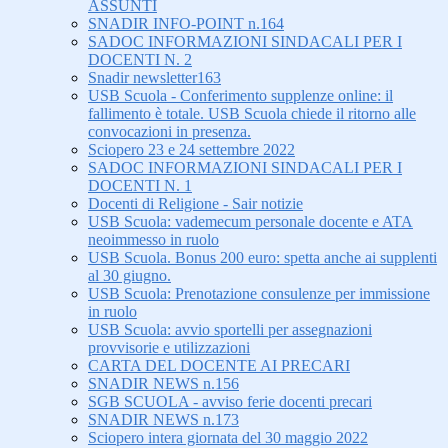
ASSUNTI
SNADIR INFO-POINT n.164
SADOC INFORMAZIONI SINDACALI PER I
DOCENTI N. 2
Snadir newsletter163
USB Scuola - Conferimento supplenze online: il
fallimento è totale. USB Scuola chiede il ritorno alle
convocazioni in presenza.
Sciopero 23 e 24 settembre 2022
SADOC INFORMAZIONI SINDACALI PER I
DOCENTI N. 1
Docenti di Religione - Sair notizie
USB Scuola: vademecum personale docente e ATA
neoimmesso in ruolo
USB Scuola. Bonus 200 euro: spetta anche ai supplenti
al 30 giugno.
USB Scuola: Prenotazione consulenze per immissione
in ruolo
USB Scuola: avvio sportelli per assegnazioni
provvisorie e utilizzazioni
CARTA DEL DOCENTE AI PRECARI
SNADIR NEWS n.156
SGB SCUOLA - avviso ferie docenti precari
SNADIR NEWS n.173
Sciopero intera giornata del 30 maggio 2022