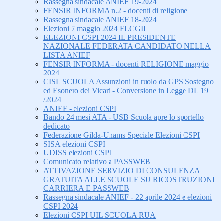
Rassegna sindacale ANIEF 19-2024
FENSIR INFORMA n.2 - docenti di religione
Rassegna sindacale ANIEF 18-2024
Elezioni 7 maggio 2024 FLCGIL
ELEZIONI CSPI 2024 IL PRESIDENTE
NAZIONALE FEDERATA CANDIDATO NELLA
LISTA ANIEF
FENSIR INFORMA - docenti RELIGIONE maggio
2024
CISL SCUOLA Assunzioni in ruolo da GPS Sostegno
ed Esonero dei Vicari - Conversione in Legge DL 19
/2024
ANIEF - elezioni CSPI
Bando 24 mesi ATA - USB Scuola apre lo sportello
dedicato
Federazione Gilda-Unams Speciale Elezioni CSPI
SISA elezioni CSPI
UDISS elezioni CSPI
Comunicato relativo a PASSWEB
ATTIVAZIONE SERVIZIO DI CONSULENZA
GRATUITA ALLE SCUOLE SU RICOSTRUZIONI
CARRIERA E PASSWEB
Rassegna sindacale ANIEF - 22 aprile 2024 e elezioni
CSPI 2024
Elezioni CSPI UIL SCUOLA RUA