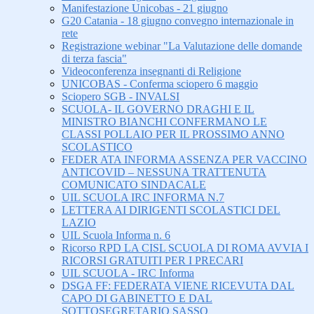
Manifestazione Unicobas - 21 giugno
G20 Catania - 18 giugno convegno internazionale in
rete
Registrazione webinar "La Valutazione delle domande
di terza fascia"
Videoconferenza insegnanti di Religione
UNICOBAS - Conferma sciopero 6 maggio
Sciopero SGB - INVALSI
SCUOLA- IL GOVERNO DRAGHI E IL
MINISTRO BIANCHI CONFERMANO LE
CLASSI POLLAIO PER IL PROSSIMO ANNO
SCOLASTICO
FEDER ATA INFORMA ASSENZA PER VACCINO
ANTICOVID – NESSUNA TRATTENUTA
COMUNICATO SINDACALE
UIL SCUOLA IRC INFORMA N.7
LETTERA AI DIRIGENTI SCOLASTICI DEL
LAZIO
UIL Scuola Informa n. 6
Ricorso RPD LA CISL SCUOLA DI ROMA AVVIA I
RICORSI GRATUITI PER I PRECARI
UIL SCUOLA - IRC Informa
DSGA FF: FEDERATA VIENE RICEVUTA DAL
CAPO DI GABINETTO E DAL
SOTTOSEGRETARIO SASSO