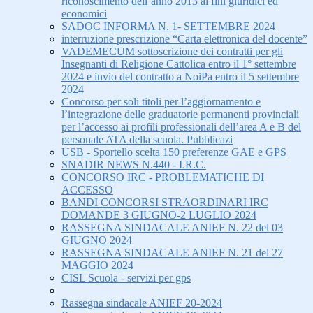
riconoscimento dell’anno 2013 ai fini giuridici ed
economici
SADOC INFORMA N. 1- SETTEMBRE 2024
interruzione prescrizione “Carta elettronica del docente”
VADEMECUM sottoscrizione dei contratti per gli
Insegnanti di Religione Cattolica entro il 1° settembre
2024 e invio del contratto a NoiPa entro il 5 settembre
2024
Concorso per soli titoli per l’aggiornamento e
l’integrazione delle graduatorie permanenti provinciali
per l’accesso ai profili professionali dell’area A e B del
personale ATA della scuola. Pubblicazi
USB - Sportello scelta 150 preferenze GAE e GPS
SNADIR NEWS N.440 - I.R.C.
CONCORSO IRC - PROBLEMATICHE DI
ACCESSO
BANDI CONCORSI STRAORDINARI IRC
DOMANDE 3 GIUGNO-2 LUGLIO 2024
RASSEGNA SINDACALE ANIEF N. 22 del 03
GIUGNO 2024
RASSEGNA SINDACALE ANIEF N. 21 del 27
MAGGIO 2024
CISL Scuola - servizi per gps
Rassegna sindacale ANIEF 20-2024