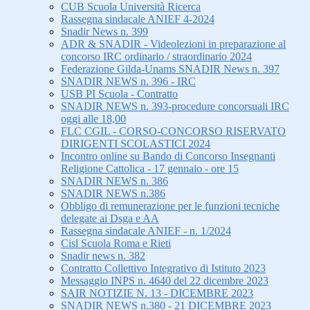
CUB Scuola Università Ricerca
Rassegna sindacale ANIEF 4-2024
Snadir News n. 399
ADR & SNADIR - Videolezioni in preparazione al
concorso IRC ordinario / straordinario 2024
Federazione Gilda-Unams SNADIR News n. 397
SNADIR NEWS n. 396 - IRC
USB PI Scuola - Contratto
SNADIR NEWS n. 393-procedure concorsuali IRC
oggi alle 18,00
FLC CGIL - CORSO-CONCORSO RISERVATO
DIRIGENTI SCOLASTICI 2024
Incontro online su Bando di Concorso Insegnanti
Religione Cattolica - 17 gennaio - ore 15
SNADIR NEWS n. 386
SNADIR NEWS n.386
Obbligo di remunerazione per le funzioni tecniche
delegate ai Dsga e AA
Rassegna sindacale ANIEF - n. 1/2024
Cisl Scuola Roma e Rieti
Snadir news n. 382
Contratto Collettivo Integrativo di Istituto 2023
Messaggio INPS n. 4640 del 22 dicembre 2023
SAIR NOTIZIE N. 13 - DICEMBRE 2023
SNADIR NEWS n.380 - 21 DICEMBRE 2023