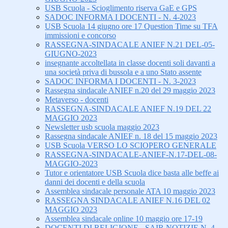
USB Scuola - Scioglimento riserva GaE e GPS
SADOC INFORMA I DOCENTI - N. 4-2023
USB Scuola 14 giugno ore 17 Question Time su TFA
immissioni e concorso
RASSEGNA-SINDACALE ANIEF N.21 DEL-05-
GIUGNO-2023
insegnante accoltellata in classe docenti soli davanti a
una società priva di bussola e a uno Stato assente
SADOC INFORMA I DOCENTI - N. 3-2023
Rassegna sindacale ANIEF n.20 del 29 maggio 2023
Metaverso - docenti
RASSEGNA-SINDACALE ANIEF N.19 DEL 22
MAGGIO 2023
Newsletter usb scuola maggio 2023
Rassegna sindacale ANIEF n. 18 del 15 maggio 2023
USB Scuola VERSO LO SCIOPERO GENERALE
RASSEGNA-SINDACALE-ANIEF-N.17-DEL-08-
MAGGIO-2023
Tutor e orientatore USB Scuola dice basta alle beffe ai
danni dei docenti e della scuola
Assemblea sindacale personale ATA 10 maggio 2023
RASSEGNA SINDACALE ANIEF N.16 DEL 02
MAGGIO 2023
Assemblea sindacale online 10 maggio ore 17-19
DOCENTI DI RELIGIONE - SAIR NOTIZIE N. 4-