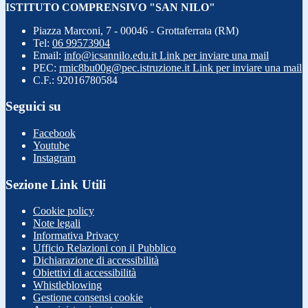
ISTITUTO COMPRENSIVO "SAN NILO"
Piazza Marconi, 7 - 00046 - Grottaferrata (RM)
Tel:
06 99573904
Email:
info@icsannilo.edu.it
Link per inviare una mail
PEC:
rmic8bu00g@pec.istruzione.it
Link per inviare una mail
C.F.: 92016780584
Seguici su
Facebook
Youtube
Instagram
Sezione Link Utili
Cookie policy
Note legali
Informativa Privacy
Ufficio Relazioni con il Pubblico
Dichiarazione di accessibilità
Obiettivi di accessibilità
Whistleblowing
Gestione consensi cookie