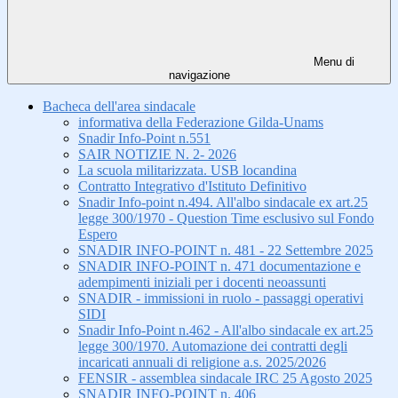
Menu di
navigazione
Bacheca dell'area sindacale
informativa della Federazione Gilda-Unams
Snadir Info-Point n.551
SAIR NOTIZIE N. 2- 2026
La scuola militarizzata. USB locandina
Contratto Integrativo d'Istituto Definitivo
Snadir Info-point n.494. All'albo sindacale ex art.25
legge 300/1970 - Question Time esclusivo sul Fondo
Espero
SNADIR INFO-POINT n. 481 - 22 Settembre 2025
SNADIR INFO-POINT n. 471 documentazione e
adempimenti iniziali per i docenti neoassunti
SNADIR - immissioni in ruolo - passaggi operativi
SIDI
Snadir Info-Point n.462 - All'albo sindacale ex art.25
legge 300/1970. Automazione dei contratti degli
incaricati annuali di religione a.s. 2025/2026
FENSIR - assemblea sindacale IRC 25 Agosto 2025
SNADIR INFO-POINT n. 406