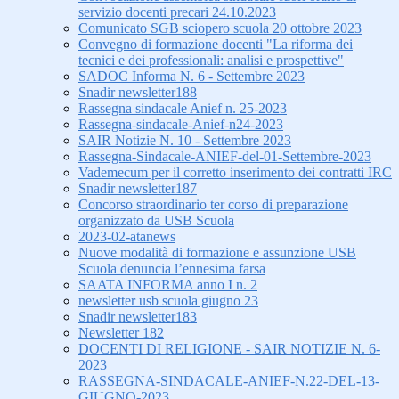
servizio docenti precari 24.10.2023
Comunicato SGB sciopero scuola 20 ottobre 2023
Convegno di formazione docenti "La riforma dei
tecnici e dei professionali: analisi e prospettive"
SADOC Informa N. 6 - Settembre 2023
Snadir newsletter188
Rassegna sindacale Anief n. 25-2023
Rassegna-sindacale-Anief-n24-2023
SAIR Notizie N. 10 - Settembre 2023
Rassegna-Sindacale-ANIEF-del-01-Settembre-2023
Vademecum per il corretto inserimento dei contratti IRC
Snadir newsletter187
Concorso straordinario ter corso di preparazione
organizzato da USB Scuola
2023-02-atanews
Nuove modalità di formazione e assunzione USB
Scuola denuncia l’ennesima farsa
SAATA INFORMA anno I n. 2
newsletter usb scuola giugno 23
Snadir newsletter183
Newsletter 182
DOCENTI DI RELIGIONE - SAIR NOTIZIE N. 6-
2023
RASSEGNA-SINDACALE-ANIEF-N.22-DEL-13-
GIUGNO-2023