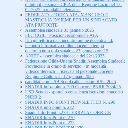
di tutto il personale CPIA della Regione Lazio del 13-
02-2025 in modalità telematica
FEDER ATA - FORZA ATA- MANCUSO E
MASTROLIA INSIEME PER UN SINDACATO
ATA PIU'FORTE
Assemblea sindacale 31 gennaio 2025
FLC CGIL - Posizioni economiche ATA
flc cgil rettifica data incontro online docenti a t.d.
incontro informativo online docenti a tempo
determinato scuola statale – 23 gennaio ore 15
ANIEF - assemblea sindacale del 22/1/2025
Federazione Gilda-Unams/Snadir, Assemblea Sindacale
Provinciale in orario di servizio – in modalità
videoconferenza – riservata al personale Docente
Religione Cattolica - 17 gennaio 2025
candidati con USB Scuola alle elezioni RSU 2025
SNADIR info-point n. 309 Concorsi PNRR 2024/25
USB Scuola - sportello consulenza iscrizioni concorso
PNRR 2
SNADIR INFO-POINT NEWSLETTER N. 296
SNADIR info-point n. 282
Snadir Info-Point n.279 - ERRATA CORRIGE
SNADIR Info-Point n. 270
SNADIR Info-Point n. 273
SNADIR INFO-POINT N. 279