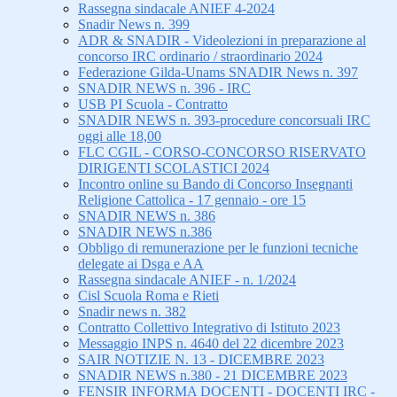
Rassegna sindacale ANIEF 4-2024
Snadir News n. 399
ADR & SNADIR - Videolezioni in preparazione al
concorso IRC ordinario / straordinario 2024
Federazione Gilda-Unams SNADIR News n. 397
SNADIR NEWS n. 396 - IRC
USB PI Scuola - Contratto
SNADIR NEWS n. 393-procedure concorsuali IRC
oggi alle 18,00
FLC CGIL - CORSO-CONCORSO RISERVATO
DIRIGENTI SCOLASTICI 2024
Incontro online su Bando di Concorso Insegnanti
Religione Cattolica - 17 gennaio - ore 15
SNADIR NEWS n. 386
SNADIR NEWS n.386
Obbligo di remunerazione per le funzioni tecniche
delegate ai Dsga e AA
Rassegna sindacale ANIEF - n. 1/2024
Cisl Scuola Roma e Rieti
Snadir news n. 382
Contratto Collettivo Integrativo di Istituto 2023
Messaggio INPS n. 4640 del 22 dicembre 2023
SAIR NOTIZIE N. 13 - DICEMBRE 2023
SNADIR NEWS n.380 - 21 DICEMBRE 2023
FENSIR INFORMA DOCENTI - DOCENTI IRC -