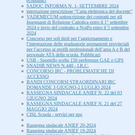
economici
SADOC INFORMA N. 1- SETTEMBRE 2024
interruzione prescrizione “Carta elettronica del docente”
VADEMECUM sottoscrizione dei contratti per gli
Insegnanti di Religione Cattolica entro il 1° settembre
2024 e invio del contratto a NoiPa entro il 5 settembre
2024
Concorso per soli titoli per l’aggiornamento e
l’integrazione delle graduatorie permanenti provinciali
per l’accesso ai profili professionali dell’area A e B del
personale ATA della scuola. Pubblicazi
USB - Sportello scelta 150 preferenze GAE e GPS
SNADIR NEWS N.440 - I.R.C.
CONCORSO IRC - PROBLEMATICHE DI
ACCESSO
BANDI CONCORSI STRAORDINARI IRC
DOMANDE 3 GIUGNO-2 LUGLIO 2024
RASSEGNA SINDACALE ANIEF N. 22 del 03
GIUGNO 2024
RASSEGNA SINDACALE ANIEF N. 21 del 27
MAGGIO 2024
CISL Scuola - servizi per gps
Rassegna sindacale ANIEF 20-2024
Rassegna sindacale ANIEF 19-2024