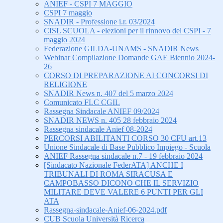
ANIEF - CSPI 7 MAGGIO
CSPI 7 maggio
SNADIR - Professione i.r. 03/2024
CISL SCUOLA - elezioni per il rinnovo del CSPI - 7
maggio 2024
Federazione GILDA-UNAMS - SNADIR News
Webinar Compilazione Domande GAE Biennio 2024-
26
CORSO DI PREPARAZIONE AI CONCORSI DI
RELIGIONE
SNADIR News n. 407 del 5 marzo 2024
Comunicato FLC CGIL
Rassegna Sindacale ANIEF 09/2024
SNADIR NEWS n. 405 28 febbraio 2024
Rassegna sindacale Anief 08-2024
PERCORSI ABILITANTI CORSO 30 CFU art.13
Unione Sindacale di Base Pubblico Impiego - Scuola
ANIEF Rassegna sindacale n.7 - 19 febbraio 2024
[Sindacato Nazionale FederATA] ANCHE I
TRIBUNALI DI ROMA SIRACUSA E
CAMPOBASSO DICONO CHE IL SERVIZIO
MILITARE DEVE VALERE 6 PUNTI PER GLI
ATA
Rassegna-sindacale-Anief-06-2024.pdf
CUB Scuola Università Ricerca