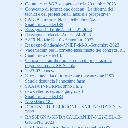
Comunicato SGB sciopero scuola 20 ottobre 2023
Convegno di formazione docenti "La riforma dei
tecnici e dei professionali: analisi e prospettive"
SADOC Informa N. 6 - Settembre 2023
Snadir newsletter188
Rassegna sindacale Anief n. 25-2023
Rassegna-sindacale-Anief-n24-2023
SAIR Notizie N. 10 - Settembre 2023
Rassegna-Sindacale-ANIEF-del-01-Settembre-2023
Vademecum per il corretto inserimento dei contratti IRC
Snadir newsletter187
Concorso straordinario ter corso di preparazione
organizzato da USB Scuola
2023-02-atanews
Nuove modalità di formazione e assunzione USB
Scuola denuncia l’ennesima farsa
SAATA INFORMA anno I n. 2
newsletter usb scuola giugno 23
Snadir newsletter183
Newsletter 182
DOCENTI DI RELIGIONE - SAIR NOTIZIE N. 6-
2023
RASSEGNA-SINDACALE-ANIEF-N.22-DEL-13-
GIUGNO-2023
USB Scuola - Scioglimento riserva GaE e GPS