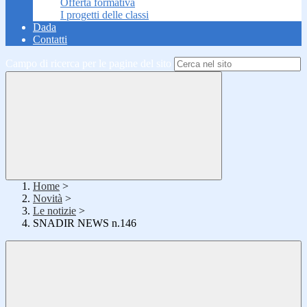
Offerta formativa
I progetti delle classi
Dada
Contatti
Campo di ricerca per le pagine del sito
Home
>
Novità
>
Le notizie
>
SNADIR NEWS n.146