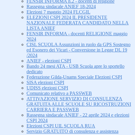
FENSIR INFORMA n.2 - docenti di religione
Rassegna sindacale ANIEF 18-2024
Elezioni 7 maggio 2024 FLCGIL
ELEZIONI CSPI 2024 IL PRESIDENTE
NAZIONALE FEDERATA CANDIDATO NELLA
LISTA ANIEF
FENSIR INFORMA - docenti RELIGIONE maggio
2024
CISL SCUOLA Assunzioni in ruolo da GPS Sostegno
ed Esonero dei Vicari - Conversione in Legge DL 19
/2024
ANIEF - elezioni CSPI
Bando 24 mesi ATA - USB Scuola apre lo sportello
dedicato
Federazione Gilda-Unams Speciale Elezioni CSPI
SISA elezioni CSPI
UDISS elezioni CSPI
Comunicato relativo a PASSWEB
ATTIVAZIONE SERVIZIO DI CONSULENZA
GRATUITA ALLE SCUOLE SU RICOSTRUZIONI
CARRIERA E PASSWEB
Rassegna sindacale ANIEF - 22 aprile 2024 e elezioni
CSPI 2024
Elezioni CSPI UIL SCUOLA RUA
Servizio GRATUITO di consulenza e assistenza