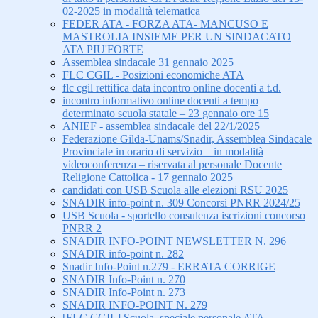
02-2025 in modalità telematica
FEDER ATA - FORZA ATA- MANCUSO E
MASTROLIA INSIEME PER UN SINDACATO
ATA PIU'FORTE
Assemblea sindacale 31 gennaio 2025
FLC CGIL - Posizioni economiche ATA
flc cgil rettifica data incontro online docenti a t.d.
incontro informativo online docenti a tempo
determinato scuola statale – 23 gennaio ore 15
ANIEF - assemblea sindacale del 22/1/2025
Federazione Gilda-Unams/Snadir, Assemblea Sindacale
Provinciale in orario di servizio – in modalità
videoconferenza – riservata al personale Docente
Religione Cattolica - 17 gennaio 2025
candidati con USB Scuola alle elezioni RSU 2025
SNADIR info-point n. 309 Concorsi PNRR 2024/25
USB Scuola - sportello consulenza iscrizioni concorso
PNRR 2
SNADIR INFO-POINT NEWSLETTER N. 296
SNADIR info-point n. 282
Snadir Info-Point n.279 - ERRATA CORRIGE
SNADIR Info-Point n. 270
SNADIR Info-Point n. 273
SNADIR INFO-POINT N. 279
[FLC CGIL] Scuola, speciale personale ATA