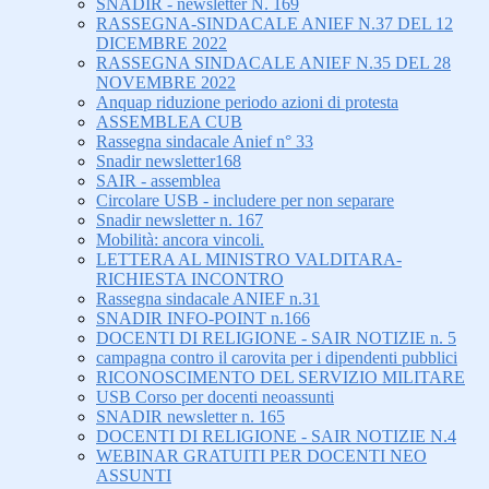
SNADIR - newsletter N. 169
RASSEGNA-SINDACALE ANIEF N.37 DEL 12
DICEMBRE 2022
RASSEGNA SINDACALE ANIEF N.35 DEL 28
NOVEMBRE 2022
Anquap riduzione periodo azioni di protesta
ASSEMBLEA CUB
Rassegna sindacale Anief n° 33
Snadir newsletter168
SAIR - assemblea
Circolare USB - includere per non separare
Snadir newsletter n. 167
Mobilità: ancora vincoli.
LETTERA AL MINISTRO VALDITARA-
RICHIESTA INCONTRO
Rassegna sindacale ANIEF n.31
SNADIR INFO-POINT n.166
DOCENTI DI RELIGIONE - SAIR NOTIZIE n. 5
campagna contro il carovita per i dipendenti pubblici
RICONOSCIMENTO DEL SERVIZIO MILITARE
USB Corso per docenti neoassunti
SNADIR newsletter n. 165
DOCENTI DI RELIGIONE - SAIR NOTIZIE N.4
WEBINAR GRATUITI PER DOCENTI NEO
ASSUNTI