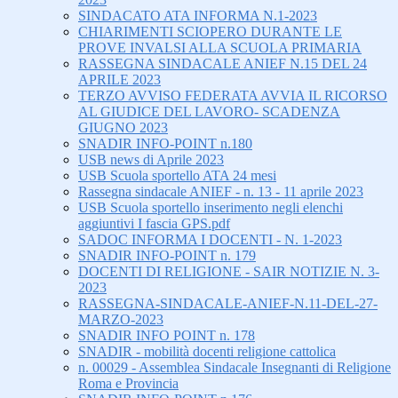
SINDACATO ATA INFORMA N.1-2023
CHIARIMENTI SCIOPERO DURANTE LE
PROVE INVALSI ALLA SCUOLA PRIMARIA
RASSEGNA SINDACALE ANIEF N.15 DEL 24
APRILE 2023
TERZO AVVISO FEDERATA AVVIA IL RICORSO
AL GIUDICE DEL LAVORO- SCADENZA
GIUGNO 2023
SNADIR INFO-POINT n.180
USB news di Aprile 2023
USB Scuola sportello ATA 24 mesi
Rassegna sindacale ANIEF - n. 13 - 11 aprile 2023
USB Scuola sportello inserimento negli elenchi
aggiuntivi I fascia GPS.pdf
SADOC INFORMA I DOCENTI - N. 1-2023
SNADIR INFO-POINT n. 179
DOCENTI DI RELIGIONE - SAIR NOTIZIE N. 3-
2023
RASSEGNA-SINDACALE-ANIEF-N.11-DEL-27-
MARZO-2023
SNADIR INFO POINT n. 178
SNADIR - mobilità docenti religione cattolica
n. 00029 - Assemblea Sindacale Insegnanti di Religione
Roma e Provincia