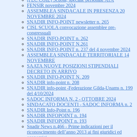
FENSIR novembre 2024
ASSEMBLEA SINDACALE IN PRESENZA 20
NOVEMBRE 2024
SNADIR INFO-POINT newsletter n. 265
CISL SCUOLA convocazione assemblee pre-
congressuali
SNADIR INFO-POINT n. 262
SNADIR INFO-POINT N.261
SNADIR INFO-POINT n. 237 del 4 novembre 2024
ASSEMBLEA SINDACALE TERRITORIALE 14
NOVEMBRE
SAATA NUOVE POSIZIONI STIPENDIALI
DECRETO IN ARRIVO
SNADIR INFO-POINT N. 209
SNADIR info-point n. 208
SNADIR info-point -Federazione Gilda-Unams n. 199
del 4/10/2024
SADOC INFORMA N. 2 - OTTOBRE 2024
SINDACATO DOCENTI - SADOC INFORMA n. 2
SNADIR Info-Point n. 196
SNADIR INFOPOINT n. 194
SNADIR INFOPOINT n. 193
Snadir News n.466 - Prime indicazioni per il
riconoscimento dell’anno 2013 ai fini giuridici ed