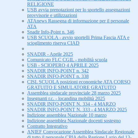
RELIGIONE
USB avvia prenotazioni per lo sportello assegnazioni
provvisorie e utilizzazioni
ATAnews Rassegna di informazione per il personale
ATA
Snadir Info-Point n. 346
USB SCUOLA - avvio sportelli Prima Fascia ATA e
scioglimento riserva CIAD
SNADIR - Aprile 2025
Comunicato FLC CGIL - mobilità scuola
USB - SCIOPERO 4 APRILE 2025
SNADIR INFO-POINT n. 342
SNADIR INFO-POINT n. 338
CISL SCUOLA posizioni economiche ATA CORSO
GRATUITO E SIMULATORE GRATUITO
Assemblea sindacale provinciale 28 marzo 2025
Insegnanti r.c. - locandina mobilità 2025
SNADIR INFO-POINT N. 334 - 4 MARZO
SNADIR INFO-POINT N. 333 - 4 MARZO 2025
Indizione assemblea Nazionale 10 marzo
Indizione assemblea Nazionale docenti sostegno
Contratto Integrativo
ANIEF Convocazione Assemblea Sindacale Regionale
di tutto il personale CPIA della Regione Lazio del 13-