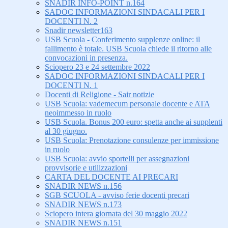
SNADIR INFO-POINT n.164
SADOC INFORMAZIONI SINDACALI PER I
DOCENTI N. 2
Snadir newsletter163
USB Scuola - Conferimento supplenze online: il
fallimento è totale. USB Scuola chiede il ritorno alle
convocazioni in presenza.
Sciopero 23 e 24 settembre 2022
SADOC INFORMAZIONI SINDACALI PER I
DOCENTI N. 1
Docenti di Religione - Sair notizie
USB Scuola: vademecum personale docente e ATA
neoimmesso in ruolo
USB Scuola. Bonus 200 euro: spetta anche ai supplenti
al 30 giugno.
USB Scuola: Prenotazione consulenze per immissione
in ruolo
USB Scuola: avvio sportelli per assegnazioni
provvisorie e utilizzazioni
CARTA DEL DOCENTE AI PRECARI
SNADIR NEWS n.156
SGB SCUOLA - avviso ferie docenti precari
SNADIR NEWS n.173
Sciopero intera giornata del 30 maggio 2022
SNADIR NEWS n.151