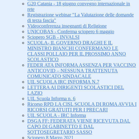
G20 Catania - 18 giugno convegno internazionale in
rete
Registrazione webinar "La Valutazione delle domande
di terza fascia"
Videoconferenza insegnanti di Religione
UNICOBAS - Conferma sciopero 6 maggio
Sciopero SGB - INVALSI
SCUOLA- IL GOVERNO DRAGHI E IL
MINISTRO BIANCHI CONFERMANO LE
CLASSI POLLAIO PER IL PROSSIMO ANNO
SCOLASTICO
FEDER ATA INFORMA ASSENZA PER VACCINO
ANTICOVID – NESSUNA TRATTENUTA
COMUNICATO SINDACALE
UIL SCUOLA IRC INFORMA N.7
LETTERA AI DIRIGENTI SCOLASTICI DEL
LAZIO
UIL Scuola Informa n. 6
Ricorso RPD LA CISL SCUOLA DI ROMA AVVIA I
RICORSI GRATUITI PER I PRECARI
UIL SCUOLA - IRC Informa
DSGA FF: FEDERATA VIENE RICEVUTA DAL
CAPO DI GABINETTO E DAL
SOTTOSEGRETARIO SASSO
Sciopero 8 Marzo 2021