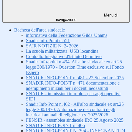
Menu di
navigazione
Bacheca dell'area sindacale
informativa della Federazione Gilda-Unams
Snadir Info-Point n.551
SAIR NOTIZIE N. 2- 2026
La scuola militarizzata. USB locandina
Contratto Integrativo d'Istituto Definitivo
Snadir Info-point n.494. All'albo sindacale ex art.25
legge 300/1970 - Question Time esclusivo sul Fondo
Espero
SNADIR INFO-POINT n. 481 - 22 Settembre 2025
SNADIR INFO-POINT n. 471 documentazione e
adempimenti iniziali per i docenti neoassunti
SNADIR - immissioni in ruolo - passaggi operativi
SIDI
Snadir Info-Point n.462 - All'albo sindacale ex art.25
legge 300/1970. Automazione dei contratti degli
incaricati annuali di religione a.s. 2025/2026
FENSIR - assemblea sindacale IRC 25 Agosto 2025
SNADIR INFO-POINT n. 406
SNADIR INFO-POINT N. 394 - INSEGNANTI DI