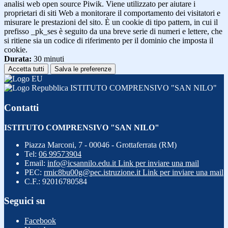
analisi web open source Piwik. Viene utilizzato per aiutare i
proprietari di siti Web a monitorare il comportamento dei visitatori e
misurare le prestazioni del sito. È un cookie di tipo pattern, in cui il
prefisso _pk_ses è seguito da una breve serie di numeri e lettere, che
si ritiene sia un codice di riferimento per il dominio che imposta il
cookie.
Durata:
30 minuti
Accetta tutti
Salva le preferenze
ISTITUTO COMPRENSIVO "SAN NILO"
Contatti
ISTITUTO COMPRENSIVO "SAN NILO"
Piazza Marconi, 7 - 00046 - Grottaferrata (RM)
Tel:
06 99573904
Email:
info@icsannilo.edu.it
Link per inviare una mail
PEC:
rmic8bu00g@pec.istruzione.it
Link per inviare una mail
C.F.: 92016780584
Seguici su
Facebook