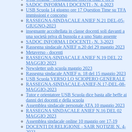
SADOC INFORMA I DOCENTI - N. 4-2023
USB Scuola 14 giugno ore 17 Question Time su TFA
immissioni e concorso
RASSEGNA-SINDACALE ANIEF N.21 DEL-05-
GIUGNO-2023
insegnante accoltellata in classe docenti soli davanti a
una società priva di bussola e a uno Stato assente
SADOC INFORMA I DOCENTI - N. 3-2023
Rassegna sindacale ANIEF n.20 del 29 maggio 2023
Metaverso - docenti
RASSEGNA-SINDACALE ANIEF N.19 DEL 22
MAGGIO 2023
Newsletter usb scuola maggio 2023
Rassegna sindacale ANIEF n. 18 del 15 maggio 2023
USB Scuola VERSO LO SCIOPERO GENERALE
RASSEGNA-SINDACALE-ANIEF-N.17-DEL-08-
MAGGIO-2023
Tutor e orientatore USB Scuola dice basta alle beffe ai
danni dei docenti e della scuola
Assemblea sindacale personale ATA 10 maggio 2023
RASSEGNA SINDACALE ANIEF N.16 DEL 02
MAGGIO 2023
Assemblea sindacale online 10 maggio ore 17-19
DOCENTI DI RELIGIONE - SAIR NOTIZIE N. 4-
2023