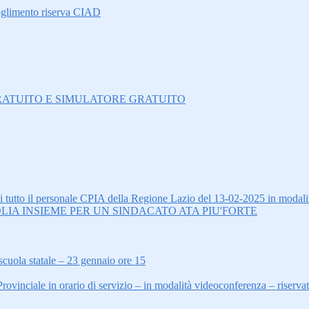
oglimento riserva CIAD
O GRATUITO E SIMULATORE GRATUITO
tto il personale CPIA della Regione Lazio del 13-02-2025 in modalit
LIA INSIEME PER UN SINDACATO ATA PIU'FORTE
scuola statale – 23 gennaio ore 15
inciale in orario di servizio – in modalità videoconferenza – riserva