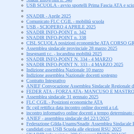
USB SCUOLA - avvio sportelli Prima Fascia ATA e sci
SNADIR - Aprile 2025
Comunicato FLC CGIL - mobilità scuola
USB - SCIOPERO 4 APRILE 2025
SNADIR INFO-POINT n. 342
SNADIR INFO-POINT n. 338
CISL SCUOLA posizioni economiche ATA CORS
Assemblea sindacale provinciale 28 marzo 2025
Insegnanti r.c. - locandina mobilità 2025
SNADIR INFO-POINT N. 334 - 4 MARZO
SNADIR INFO-POINT N. 333 - 4 MARZO 2025
Indizione assemblea Nazionale 10 marzo
Indizione assemblea Nazionale docenti sostegno
Contratto Integrativo
ANIEF Convocazione Assemblea Sindacale Regionale di tu
FEDER ATA - FORZA ATA- MANCUSO E MASTRO
Assemblea sindacale 31 gennaio 2025
FLC CGIL - Posizioni economiche ATA
flc cgil rettifica data incontro online docenti a t.d.
incontro informativo online docenti a tempo determinato 
ANIEF - assemblea sindacale del 22/1/2025
Federazione Gilda-Unams/Snadir, Assemblea Sindacale Prov
candidati con USB Scuola alle elezioni RSU 2025