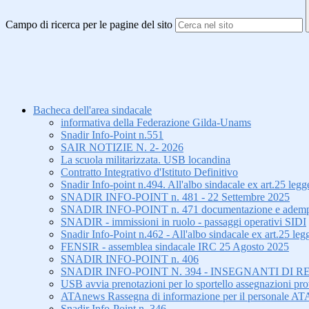
Campo di ricerca per le pagine del sito
Bacheca dell'area sindacale
informativa della Federazione Gilda-Unams
Snadir Info-Point n.551
SAIR NOTIZIE N. 2- 2026
La scuola militarizzata. USB locandina
Contratto Integrativo d'Istituto Definitivo
Snadir Info-point n.494. All'albo sindacale ex art.25 le
SNADIR INFO-POINT n. 481 - 22 Settembre 2025
SNADIR INFO-POINT n. 471 documentazione e adempiment
SNADIR - immissioni in ruolo - passaggi operativi SIDI
Snadir Info-Point n.462 - All'albo sindacale ex art.25 leg
FENSIR - assemblea sindacale IRC 25 Agosto 2025
SNADIR INFO-POINT n. 406
SNADIR INFO-POINT N. 394 - INSEGNANTI DI R
USB avvia prenotazioni per lo sportello assegnazioni prov
ATAnews Rassegna di informazione per il personale AT
Snadir Info-Point n. 346