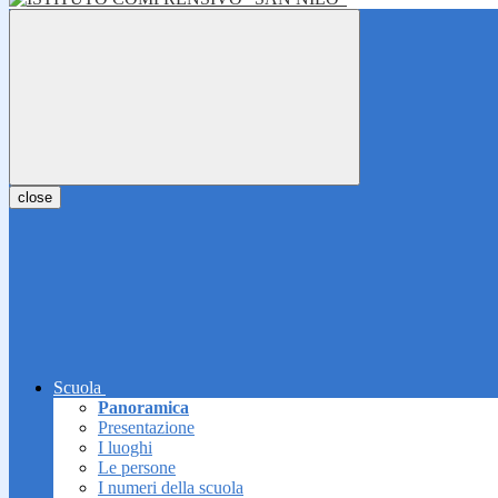
close
Scuola
Panoramica
Presentazione
I luoghi
Le persone
I numeri della scuola