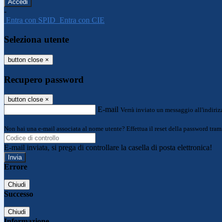
-
Entra con SPID
Entra con CIE
Seleziona utente
button close
×
Recupero password
button close
×
E-mail
Verrà inviato un messaggio all'indirizz
Non hai una e-mail associata al nome utente? Effettua il reset della password tram
E-mail inviata, si prega di controllare la casella di posta elettronica!
Errore
Chiudi
Successo
Chiudi
Informazione