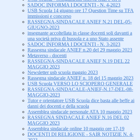
SADOC INFORMA I DOCENTI - N. 4-2023
USB Scuola 14 giugno ore 17 Question Time su TFA
immissioni e concorso
RASSEGNA-SINDACALE ANIEF N.21 DEL-05-
GIUGNO-2023
insegnante accoltellata in classe docenti soli davanti a
una società priva di bussola e a uno Stato assente
SADOC INFORMA I DOCENTI - N. 3-2023
Rassegna sindacale ANIEF n.20 del 29 maggio 2023
Metaverso - docenti
RASSEGNA-SINDACALE ANIEF N.19 DEL 22
MAGGIO 2023
Newsletter usb scuola maggio 2023
Rassegna sindacale ANIEF n. 18 del 15 maggio 2023
USB Scuola VERSO LO SCIOPERO GENERALE
RASSEGNA-SINDACALE-ANIEF-N.17-DEL-08-
MAGGIO-2023
Tutor e orientatore USB Scuola dice basta alle beffe ai
danni dei docenti e della scuola
Assemblea sindacale personale ATA 10 maggio 2023
RASSEGNA SINDACALE ANIEF N.16 DEL 02
MAGGIO 2023
Assemblea sindacale online 10 maggio ore 17-19
DOCENTI DI RELIGIONE - SAIR NOTIZIE N. 4-
2023