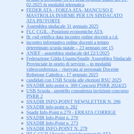
02-2025 in modalità telematica
FEDER ATA - FORZA ATA- MANCUSO E
MASTROLIA INSIEME PER UN SINDACATO
ATA PIU'FORTE
Assemblea sindacale 31 gennaio 2025
FLC CGIL - Posizioni economiche ATA
flc cgil rettifica data incontro online docenti a t.d.
incontro informativo online docenti a tempo
determinato scuola statale – 23 gennaio ore 15
ANIEF - assemblea sindacale del 22/1/2025
Federazione Gilda-Unams/Snadir, Assemblea Sindacale
Provinciale in orario di servizio – in modalità
videoconferenza – riservata al personale Docente
Religione Cattolica - 17 gennaio 2025
candidati con USB Scuola alle elezioni RSU 2025
SNADIR info-point n. 309 Concorsi PNRR 2024/25
USB Scuola - sportello consulenza iscrizioni concorso
PNRR 2
SNADIR INFO-POINT NEWSLETTER N. 296
SNADIR info-point n. 282
Snadir Info-Point n.279 - ERRATA CORRIGE
SNADIR Info-Point n. 270
SNADIR Info-Point n. 273
SNADIR INFO-POINT N. 279
[FLC CGIL] Scuola, speciale personale ATA