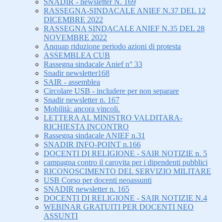
SNADIR - newsletter N. 169
RASSEGNA-SINDACALE ANIEF N.37 DEL 12
DICEMBRE 2022
RASSEGNA SINDACALE ANIEF N.35 DEL 28
NOVEMBRE 2022
Anquap riduzione periodo azioni di protesta
ASSEMBLEA CUB
Rassegna sindacale Anief n° 33
Snadir newsletter168
SAIR - assemblea
Circolare USB - includere per non separare
Snadir newsletter n. 167
Mobilità: ancora vincoli.
LETTERA AL MINISTRO VALDITARA-
RICHIESTA INCONTRO
Rassegna sindacale ANIEF n.31
SNADIR INFO-POINT n.166
DOCENTI DI RELIGIONE - SAIR NOTIZIE n. 5
campagna contro il carovita per i dipendenti pubblici
RICONOSCIMENTO DEL SERVIZIO MILITARE
USB Corso per docenti neoassunti
SNADIR newsletter n. 165
DOCENTI DI RELIGIONE - SAIR NOTIZIE N.4
WEBINAR GRATUITI PER DOCENTI NEO
ASSUNTI