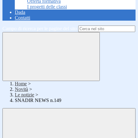
Offerta formativa
I progetti delle classi
Dada
Contatti
Campo di ricerca per le pagine del sito
Home
>
Novità
>
Le notizie
>
SNADIR NEWS n.149