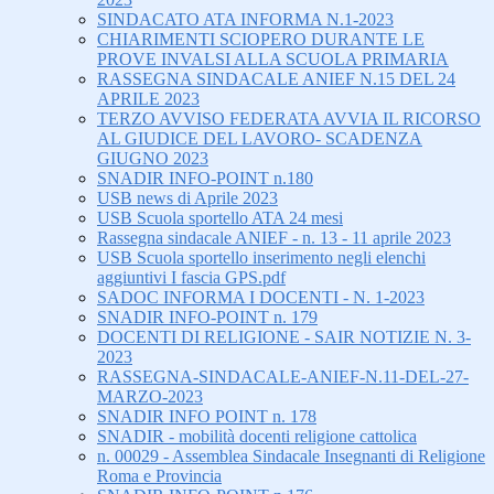
SINDACATO ATA INFORMA N.1-2023
CHIARIMENTI SCIOPERO DURANTE LE
PROVE INVALSI ALLA SCUOLA PRIMARIA
RASSEGNA SINDACALE ANIEF N.15 DEL 24
APRILE 2023
TERZO AVVISO FEDERATA AVVIA IL RICORSO
AL GIUDICE DEL LAVORO- SCADENZA
GIUGNO 2023
SNADIR INFO-POINT n.180
USB news di Aprile 2023
USB Scuola sportello ATA 24 mesi
Rassegna sindacale ANIEF - n. 13 - 11 aprile 2023
USB Scuola sportello inserimento negli elenchi
aggiuntivi I fascia GPS.pdf
SADOC INFORMA I DOCENTI - N. 1-2023
SNADIR INFO-POINT n. 179
DOCENTI DI RELIGIONE - SAIR NOTIZIE N. 3-
2023
RASSEGNA-SINDACALE-ANIEF-N.11-DEL-27-
MARZO-2023
SNADIR INFO POINT n. 178
SNADIR - mobilità docenti religione cattolica
n. 00029 - Assemblea Sindacale Insegnanti di Religione
Roma e Provincia