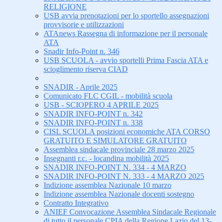
RELIGIONE
USB avvia prenotazioni per lo sportello assegnazioni
provvisorie e utilizzazioni
ATAnews Rassegna di informazione per il personale
ATA
Snadir Info-Point n. 346
USB SCUOLA - avvio sportelli Prima Fascia ATA e
scioglimento riserva CIAD
SNADIR - Aprile 2025
Comunicato FLC CGIL - mobilità scuola
USB - SCIOPERO 4 APRILE 2025
SNADIR INFO-POINT n. 342
SNADIR INFO-POINT n. 338
CISL SCUOLA posizioni economiche ATA CORSO
GRATUITO E SIMULATORE GRATUITO
Assemblea sindacale provinciale 28 marzo 2025
Insegnanti r.c. - locandina mobilità 2025
SNADIR INFO-POINT N. 334 - 4 MARZO
SNADIR INFO-POINT N. 333 - 4 MARZO 2025
Indizione assemblea Nazionale 10 marzo
Indizione assemblea Nazionale docenti sostegno
Contratto Integrativo
ANIEF Convocazione Assemblea Sindacale Regionale
di tutto il personale CPIA della Regione Lazio del 13-