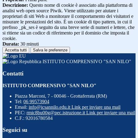
Descrizione:
Questo nome di cookie è associato alla piattaforma di
analisi web open source Piwik. Viene utilizzato per aiutare i
proprietari di siti Web a monitorare il comportamento dei visitatori e
misurare le prestazioni del sito. È un cookie di tipo pattern, in cui il
prefisso _pk_ses è seguito da una breve serie di numeri e lettere, che
si ritiene sia un codice di riferimento per il dominio che imposta il
cookie.
Durata:
30 minuti
Accetta tutti
Salva le preferenze
ISTITUTO COMPRENSIVO "SAN NILO"
Contatti
ISTITUTO COMPRENSIVO "SAN NILO"
Piazza Marconi, 7 - 00046 - Grottaferrata (RM)
Tel:
06 99573904
Email:
info@icsannilo.edu.it
Link per inviare una mail
PEC:
rmic8bu00g@pec.istruzione.it
Link per inviare una mail
C.F.: 92016780584
Seguici su