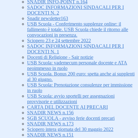
SNADIR INFO-POINT n.164
SADOC INFORMAZIONI SINDACALI PER I
DOCENTI N. 2
Snadir newsletter163
USB Scuola - Conferimento supplenze online: il
fallimento è totale. USB Scuola chiede il ritorno alle
convocazioni in presenza.
Sciopero 23 e 24 settembre 2022
SADOC INFORMAZIONI SINDACALI PER I
DOCENTI N. 1
Docenti di Religione - Sair notizie
USB Scuola: vademecum personale docente e ATA
neoimmesso in ruolo
USB Scuola. Bonus 200 euro: spetta anche ai supplenti
al 30 giugno.
USB Scuola: Prenotazione consulenze per immissione
in ruolo
USB Scuola: avvio sportelli per assegnazioni
provvisorie e utilizzazioni
CARTA DEL DOCENTE AI PRECARI
SNADIR NEWS n.156
SGB SCUOLA - avviso ferie docenti precari
SNADIR NEWS n.173
Sciopero intera giornata del 30 maggio 2022
SNADIR NEWS n.151