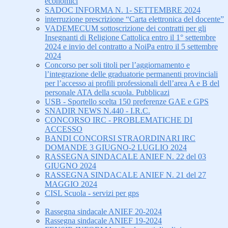
economici
SADOC INFORMA N. 1- SETTEMBRE 2024
interruzione prescrizione “Carta elettronica del docente”
VADEMECUM sottoscrizione dei contratti per gli
Insegnanti di Religione Cattolica entro il 1° settembre
2024 e invio del contratto a NoiPa entro il 5 settembre
2024
Concorso per soli titoli per l’aggiornamento e
l’integrazione delle graduatorie permanenti provinciali
per l’accesso ai profili professionali dell’area A e B del
personale ATA della scuola. Pubblicazi
USB - Sportello scelta 150 preferenze GAE e GPS
SNADIR NEWS N.440 - I.R.C.
CONCORSO IRC - PROBLEMATICHE DI
ACCESSO
BANDI CONCORSI STRAORDINARI IRC
DOMANDE 3 GIUGNO-2 LUGLIO 2024
RASSEGNA SINDACALE ANIEF N. 22 del 03
GIUGNO 2024
RASSEGNA SINDACALE ANIEF N. 21 del 27
MAGGIO 2024
CISL Scuola - servizi per gps
Rassegna sindacale ANIEF 20-2024
Rassegna sindacale ANIEF 19-2024