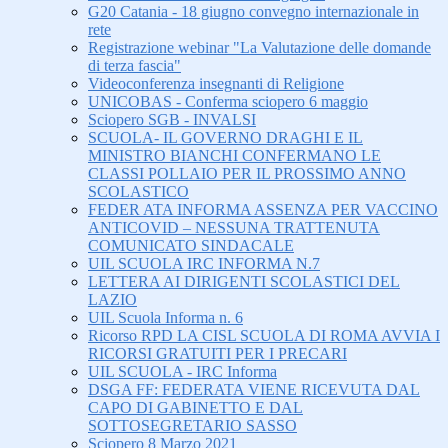
G20 Catania - 18 giugno convegno internazionale in
rete
Registrazione webinar "La Valutazione delle domande
di terza fascia"
Videoconferenza insegnanti di Religione
UNICOBAS - Conferma sciopero 6 maggio
Sciopero SGB - INVALSI
SCUOLA- IL GOVERNO DRAGHI E IL
MINISTRO BIANCHI CONFERMANO LE
CLASSI POLLAIO PER IL PROSSIMO ANNO
SCOLASTICO
FEDER ATA INFORMA ASSENZA PER VACCINO
ANTICOVID – NESSUNA TRATTENUTA
COMUNICATO SINDACALE
UIL SCUOLA IRC INFORMA N.7
LETTERA AI DIRIGENTI SCOLASTICI DEL
LAZIO
UIL Scuola Informa n. 6
Ricorso RPD LA CISL SCUOLA DI ROMA AVVIA I
RICORSI GRATUITI PER I PRECARI
UIL SCUOLA - IRC Informa
DSGA FF: FEDERATA VIENE RICEVUTA DAL
CAPO DI GABINETTO E DAL
SOTTOSEGRETARIO SASSO
Sciopero 8 Marzo 2021