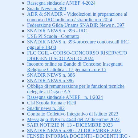
Rassegna sindacale ANIEF 4-2024
Snadir News n. 399
ADR & SNADIR - Videolezioni in preparazione al
concorso IRC ordinario / straordinario 2024
Federazione Gilda-Unams SNADIR News n. 397
SNADIR NEWS n. 396 - IRC
USB PI Scuola - Contratto
SNADIR NEWS n. 393-procedure concorsuali IRC
oggi alle 18,00
FLC CGIL - CORSO-CONCORSO RISERVATO
DIRIGENTI SCOLASTICI 2024
Incontro online su Bando di Concorso Insegnanti
Religione Cattolica - 17 gennaio - ore 15
SNADIR NEWS n. 386
SNADIR NEWS n.386
Obbligo di remunerazione per le funzioni tecniche
delegate ai Dsga e AA
Rassegna sindacale ANIEF - n. 1/2024
Cisl Scuola Roma e Rieti
Snadir news n. 382
Contratto Collettivo Integrativo di Istituto 2023
Messaggio INPS n. 4640 del 22 dicembre 2023
SAIR NOTIZIE N. 13 - DICEMBRE 2023
SNADIR NEWS n.380 - 21 DICEMBRE 2023
FENSIR INFORMA DOCENTI - DOCENTI IRC -