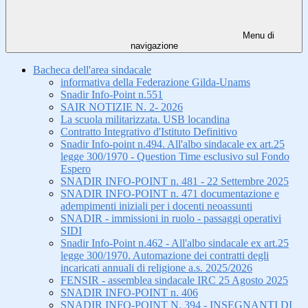
Menu di
navigazione
Bacheca dell'area sindacale
informativa della Federazione Gilda-Unams
Snadir Info-Point n.551
SAIR NOTIZIE N. 2- 2026
La scuola militarizzata. USB locandina
Contratto Integrativo d'Istituto Definitivo
Snadir Info-point n.494. All'albo sindacale ex art.25
legge 300/1970 - Question Time esclusivo sul Fondo
Espero
SNADIR INFO-POINT n. 481 - 22 Settembre 2025
SNADIR INFO-POINT n. 471 documentazione e
adempimenti iniziali per i docenti neoassunti
SNADIR - immissioni in ruolo - passaggi operativi
SIDI
Snadir Info-Point n.462 - All'albo sindacale ex art.25
legge 300/1970. Automazione dei contratti degli
incaricati annuali di religione a.s. 2025/2026
FENSIR - assemblea sindacale IRC 25 Agosto 2025
SNADIR INFO-POINT n. 406
SNADIR INFO-POINT N. 394 - INSEGNANTI DI