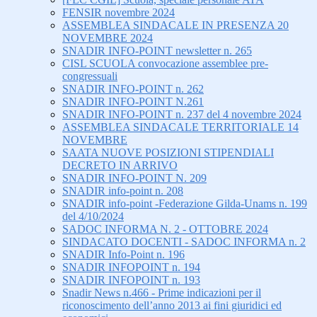
FENSIR novembre 2024
ASSEMBLEA SINDACALE IN PRESENZA 20
NOVEMBRE 2024
SNADIR INFO-POINT newsletter n. 265
CISL SCUOLA convocazione assemblee pre-
congressuali
SNADIR INFO-POINT n. 262
SNADIR INFO-POINT N.261
SNADIR INFO-POINT n. 237 del 4 novembre 2024
ASSEMBLEA SINDACALE TERRITORIALE 14
NOVEMBRE
SAATA NUOVE POSIZIONI STIPENDIALI
DECRETO IN ARRIVO
SNADIR INFO-POINT N. 209
SNADIR info-point n. 208
SNADIR info-point -Federazione Gilda-Unams n. 199
del 4/10/2024
SADOC INFORMA N. 2 - OTTOBRE 2024
SINDACATO DOCENTI - SADOC INFORMA n. 2
SNADIR Info-Point n. 196
SNADIR INFOPOINT n. 194
SNADIR INFOPOINT n. 193
Snadir News n.466 - Prime indicazioni per il
riconoscimento dell’anno 2013 ai fini giuridici ed