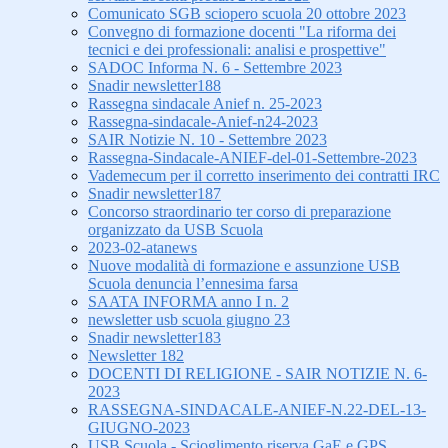
Comunicato SGB sciopero scuola 20 ottobre 2023
Convegno di formazione docenti "La riforma dei
tecnici e dei professionali: analisi e prospettive"
SADOC Informa N. 6 - Settembre 2023
Snadir newsletter188
Rassegna sindacale Anief n. 25-2023
Rassegna-sindacale-Anief-n24-2023
SAIR Notizie N. 10 - Settembre 2023
Rassegna-Sindacale-ANIEF-del-01-Settembre-2023
Vademecum per il corretto inserimento dei contratti IRC
Snadir newsletter187
Concorso straordinario ter corso di preparazione
organizzato da USB Scuola
2023-02-atanews
Nuove modalità di formazione e assunzione USB
Scuola denuncia l’ennesima farsa
SAATA INFORMA anno I n. 2
newsletter usb scuola giugno 23
Snadir newsletter183
Newsletter 182
DOCENTI DI RELIGIONE - SAIR NOTIZIE N. 6-
2023
RASSEGNA-SINDACALE-ANIEF-N.22-DEL-13-
GIUGNO-2023
USB Scuola - Scioglimento riserva GaE e GPS