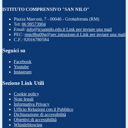
ISTITUTO COMPRENSIVO "SAN NILO"
Piazza Marconi, 7 - 00046 - Grottaferrata (RM)
Tel:
06 99573904
Email:
info@icsannilo.edu.it
Link per inviare una mail
PEC:
rmic8bu00g@pec.istruzione.it
Link per inviare una mail
C.F.: 92016780584
Seguici su
Facebook
Youtube
Instagram
Sezione Link Utili
Cookie policy
Note legali
Informativa Privacy
Ufficio Relazioni con il Pubblico
Dichiarazione di accessibilità
Obiettivi di accessibilità
Whistleblowing