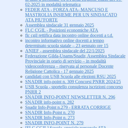
02-2025 in modalità telematica
FEDER ATA - FORZA ATA- MANCUSO E
MASTROLIA INSIEME PER UN SINDACATO
ATA PIU'FORTE
Assemblea sindacale 31 gennaio 2025
FLC CGIL - Posizioni economiche ATA
flc cgil rettifica data incontro online docenti a t.d.
incontro informativo online docenti a tempo
determinato scuola statale – 23 gennaio ore 15
ANIEF - assemblea sindacale del 22/1/2025
Federazione Gilda-Unams/Snadir, Assemblea Sindacale
Provinciale in orario di servizio – in modalità
videoconferenza – riservata al personale Docente
Religione Cattolica - 17 gennaio 2025
candidati con USB Scuola alle elezioni RSU 2025
SNADIR info-point n. 309 Concorsi PNRR 2024/25
USB Scuola - sportello consulenza iscrizioni concorso
PNRR 2
SNADIR INFO-POINT NEWSLETTER N. 296
SNADIR info-point n. 282
Snadir Info-Point n.279 - ERRATA CORRIGE
SNADIR Info-Point n. 270
SNADIR Info-Point n. 273
SNADIR INFO-POINT N. 279
[FLC CGIL] Scuola, speciale personale ATA