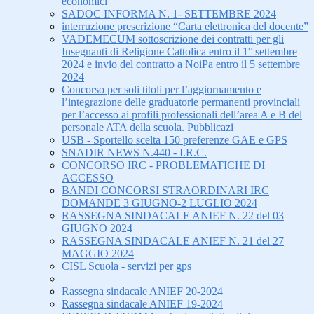
economici
SADOC INFORMA N. 1- SETTEMBRE 2024
interruzione prescrizione “Carta elettronica del docente”
VADEMECUM sottoscrizione dei contratti per gli
Insegnanti di Religione Cattolica entro il 1° settembre
2024 e invio del contratto a NoiPa entro il 5 settembre
2024
Concorso per soli titoli per l’aggiornamento e
l’integrazione delle graduatorie permanenti provinciali
per l’accesso ai profili professionali dell’area A e B del
personale ATA della scuola. Pubblicazi
USB - Sportello scelta 150 preferenze GAE e GPS
SNADIR NEWS N.440 - I.R.C.
CONCORSO IRC - PROBLEMATICHE DI
ACCESSO
BANDI CONCORSI STRAORDINARI IRC
DOMANDE 3 GIUGNO-2 LUGLIO 2024
RASSEGNA SINDACALE ANIEF N. 22 del 03
GIUGNO 2024
RASSEGNA SINDACALE ANIEF N. 21 del 27
MAGGIO 2024
CISL Scuola - servizi per gps
Rassegna sindacale ANIEF 20-2024
Rassegna sindacale ANIEF 19-2024