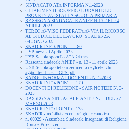
SINDACATO ATA INFORMA N.1-2023
CHIARIMENTI SCIOPERO DURANTE LE
PROVE INVALSI ALLA SCUOLA PRIMARIA
RASSEGNA SINDACALE ANIEF N.15 DEL 24
APRILE 2023
TERZO AVVISO FEDERATA AVVIA IL RICORSO
AL GIUDICE DEL LAVORO- SCADENZA
GIUGNO 2023
SNADIR INFO-POINT n.180
USB news di Aprile 2023
USB Scuola sportello ATA 24 mesi
Rassegna sindacale ANIEF - n. 13 - 11 aprile 2023
USB Scuola sportello inserimento negli elenchi
aggiuntivi I fascia GPS.pdf
SADOC INFORMA I DOCENTI - N. 1-2023
SNADIR INFO-POINT n. 179
DOCENTI DI RELIGIONE - SAIR NOTIZIE N. 3-
2023
RASSEGNA-SINDACALE-ANIEF-N.11-DEL-27-
MARZO-2023
SNADIR INFO POINT n. 178
SNADIR - mobilità docenti religione cattolica
n. 00029 - Assemblea Sindacale Insegnanti di Religione
Roma e Provincia