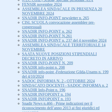
FENSIR novembre 2024
ASSEMBLEA SINDACALE IN PRESENZA 20
NOVEMBRE 2024
SNADIR INFO-POINT newsletter n. 265
CISL SCUOLA convocazione assemblee pre-
congressuali
SNADIR INFO-POINT n. 262
SNADIR INFO-POINT N.261
SNADIR INFO-POINT n. 237 del 4 novembre 2024
ASSEMBLEA SINDACALE TERRITORIALE 14
NOVEMBRE
SAATA NUOVE POSIZIONI STIPENDIALI
DECRETO IN ARRIVO
SNADIR INFO-POINT N. 209
SNADIR info-point n. 208
SNADIR info-point -Federazione Gilda-Unams n. 199
del 4/10/2024
SADOC INFORMA N. 2 - OTTOBRE 2024
SINDACATO DOCENTI - SADOC INFORMA n. 2
SNADIR Info-Point n. 196
SNADIR INFOPOINT n. 194
SNADIR INFOPOINT n. 193
Snadir News n.466 - Prime indicazioni per il
riconoscimento dell’anno 2013 ai fini giuridici ed