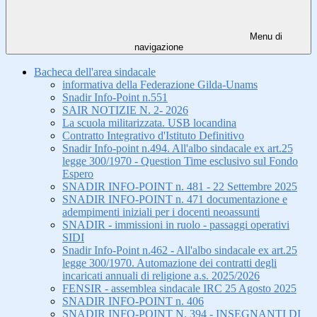
Menu di
navigazione
Bacheca dell'area sindacale
informativa della Federazione Gilda-Unams
Snadir Info-Point n.551
SAIR NOTIZIE N. 2- 2026
La scuola militarizzata. USB locandina
Contratto Integrativo d'Istituto Definitivo
Snadir Info-point n.494. All'albo sindacale ex art.25
legge 300/1970 - Question Time esclusivo sul Fondo
Espero
SNADIR INFO-POINT n. 481 - 22 Settembre 2025
SNADIR INFO-POINT n. 471 documentazione e
adempimenti iniziali per i docenti neoassunti
SNADIR - immissioni in ruolo - passaggi operativi
SIDI
Snadir Info-Point n.462 - All'albo sindacale ex art.25
legge 300/1970. Automazione dei contratti degli
incaricati annuali di religione a.s. 2025/2026
FENSIR - assemblea sindacale IRC 25 Agosto 2025
SNADIR INFO-POINT n. 406
SNADIR INFO-POINT N. 394 - INSEGNANTI DI