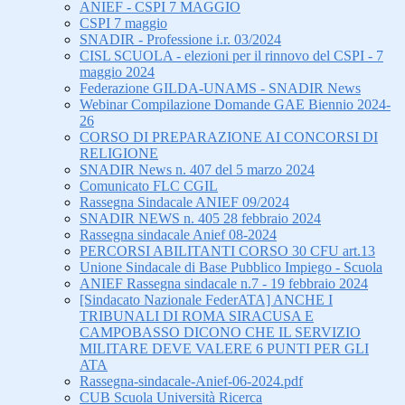
ANIEF - CSPI 7 MAGGIO
CSPI 7 maggio
SNADIR - Professione i.r. 03/2024
CISL SCUOLA - elezioni per il rinnovo del CSPI - 7
maggio 2024
Federazione GILDA-UNAMS - SNADIR News
Webinar Compilazione Domande GAE Biennio 2024-
26
CORSO DI PREPARAZIONE AI CONCORSI DI
RELIGIONE
SNADIR News n. 407 del 5 marzo 2024
Comunicato FLC CGIL
Rassegna Sindacale ANIEF 09/2024
SNADIR NEWS n. 405 28 febbraio 2024
Rassegna sindacale Anief 08-2024
PERCORSI ABILITANTI CORSO 30 CFU art.13
Unione Sindacale di Base Pubblico Impiego - Scuola
ANIEF Rassegna sindacale n.7 - 19 febbraio 2024
[Sindacato Nazionale FederATA] ANCHE I
TRIBUNALI DI ROMA SIRACUSA E
CAMPOBASSO DICONO CHE IL SERVIZIO
MILITARE DEVE VALERE 6 PUNTI PER GLI
ATA
Rassegna-sindacale-Anief-06-2024.pdf
CUB Scuola Università Ricerca