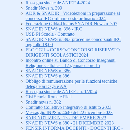
Rassegna sindacale ANIEF 4-2024
Snadir News n. 399
ADR & SNADIR - Videolezioni in preparazione al
concorso IRC ordinario / straordinario 2024
Federazione Gilda-Unams SNADIR News n. 397
SNADIR NEWS n. 396 - IRC
USB PI Scuola - Contratto
SNADIR NEWS n. 393-procedure concorsuali IRC
oggi alle 18,00
FLC CGIL - CORSO-CONCORSO RISERVATO
DIRIGENTI SCOLASTICI 2024
Incontro online su Bando di Concorso Insegnanti
Religione Cattolica - 17 gennaio - ore 15
SNADIR NEWS n. 386
SNADIR NEWS n.386
Obbligo di remunerazione per le funzioni tecniche
delegate ai Dsga e AA
Rassegna sindacale ANIEF - n. 1/2024
Cisl Scuola Roma e Rieti
Snadir news n. 382
Contratto Collettivo Integrativo di Istituto 2023
Messaggio INPS n. 4640 del 22 dicembre 2023
SAIR NOTIZIE N. 13 - DICEMBRE 2023
SNADIR NEWS n.380 - 21 DICEMBRE 2023
FENSIR INFORMA DOCENTI - DOCENTI IRC -