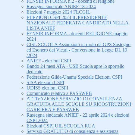
FENSIR INFORMA n.2 - docenti di religione
Rassegna sindacale ANIEF 18-2024
Elezioni 7 maggio 2024 FLCGIL
ELEZIONI CSPI 2024 IL PRESIDENTE
NAZIONALE FEDERATA CANDIDATO NELLA
LISTA ANIEF
FENSIR INFORMA - docenti RELIGIONE maggio
2024
CISL SCUOLA Assunzioni in ruolo da GPS Sostegno
ed Esonero dei Vicari - Conversione in Legge DL 19
/2024
ANIEF - elezioni CSPI
Bando 24 mesi ATA - USB Scuola apre lo sportello
dedicato
Federazione Gilda-Unams Speciale Elezioni CSPI
SISA elezioni CSPI
UDISS elezioni CSPI
Comunicato relativo a PASSWEB
ATTIVAZIONE SERVIZIO DI CONSULENZA
GRATUITA ALLE SCUOLE SU RICOSTRUZIONI
CARRIERA E PASSWEB
Rassegna sindacale ANIEF - 22 aprile 2024 e elezioni
CSPI 2024
Elezioni CSPI UIL SCUOLA RUA
Servizio GRATUITO di consulenza e assistenza