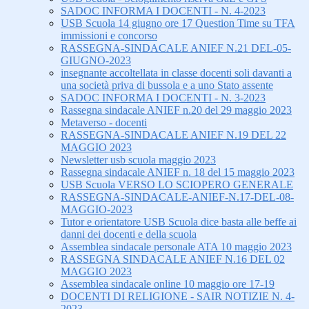
SADOC INFORMA I DOCENTI - N. 4-2023
USB Scuola 14 giugno ore 17 Question Time su TFA
immissioni e concorso
RASSEGNA-SINDACALE ANIEF N.21 DEL-05-
GIUGNO-2023
insegnante accoltellata in classe docenti soli davanti a
una società priva di bussola e a uno Stato assente
SADOC INFORMA I DOCENTI - N. 3-2023
Rassegna sindacale ANIEF n.20 del 29 maggio 2023
Metaverso - docenti
RASSEGNA-SINDACALE ANIEF N.19 DEL 22
MAGGIO 2023
Newsletter usb scuola maggio 2023
Rassegna sindacale ANIEF n. 18 del 15 maggio 2023
USB Scuola VERSO LO SCIOPERO GENERALE
RASSEGNA-SINDACALE-ANIEF-N.17-DEL-08-
MAGGIO-2023
Tutor e orientatore USB Scuola dice basta alle beffe ai
danni dei docenti e della scuola
Assemblea sindacale personale ATA 10 maggio 2023
RASSEGNA SINDACALE ANIEF N.16 DEL 02
MAGGIO 2023
Assemblea sindacale online 10 maggio ore 17-19
DOCENTI DI RELIGIONE - SAIR NOTIZIE N. 4-
2023