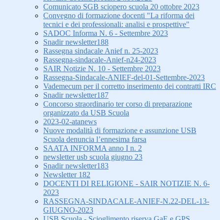
Comunicato SGB sciopero scuola 20 ottobre 2023
Convegno di formazione docenti "La riforma dei
tecnici e dei professionali: analisi e prospettive"
SADOC Informa N. 6 - Settembre 2023
Snadir newsletter188
Rassegna sindacale Anief n. 25-2023
Rassegna-sindacale-Anief-n24-2023
SAIR Notizie N. 10 - Settembre 2023
Rassegna-Sindacale-ANIEF-del-01-Settembre-2023
Vademecum per il corretto inserimento dei contratti IRC
Snadir newsletter187
Concorso straordinario ter corso di preparazione
organizzato da USB Scuola
2023-02-atanews
Nuove modalità di formazione e assunzione USB
Scuola denuncia l’ennesima farsa
SAATA INFORMA anno I n. 2
newsletter usb scuola giugno 23
Snadir newsletter183
Newsletter 182
DOCENTI DI RELIGIONE - SAIR NOTIZIE N. 6-
2023
RASSEGNA-SINDACALE-ANIEF-N.22-DEL-13-
GIUGNO-2023
USB Scuola - Scioglimento riserva GaE e GPS