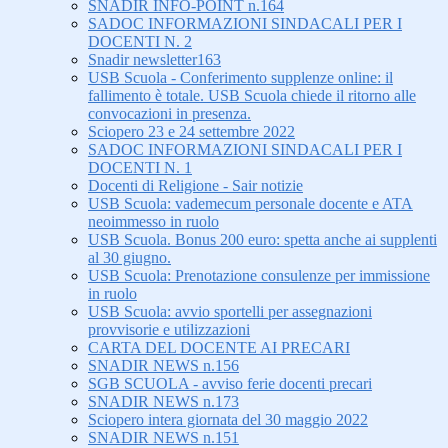
SNADIR INFO-POINT n.164
SADOC INFORMAZIONI SINDACALI PER I
DOCENTI N. 2
Snadir newsletter163
USB Scuola - Conferimento supplenze online: il
fallimento è totale. USB Scuola chiede il ritorno alle
convocazioni in presenza.
Sciopero 23 e 24 settembre 2022
SADOC INFORMAZIONI SINDACALI PER I
DOCENTI N. 1
Docenti di Religione - Sair notizie
USB Scuola: vademecum personale docente e ATA
neoimmesso in ruolo
USB Scuola. Bonus 200 euro: spetta anche ai supplenti
al 30 giugno.
USB Scuola: Prenotazione consulenze per immissione
in ruolo
USB Scuola: avvio sportelli per assegnazioni
provvisorie e utilizzazioni
CARTA DEL DOCENTE AI PRECARI
SNADIR NEWS n.156
SGB SCUOLA - avviso ferie docenti precari
SNADIR NEWS n.173
Sciopero intera giornata del 30 maggio 2022
SNADIR NEWS n.151