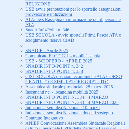
RELIGIONE
USB avvia prenotazioni per lo sportello assegnazioni
provvisorie e utilizzazioni
ATAnews Rassegna di informazione per il personale
ATA
Snadir Info-Point n. 346
USB SCUOLA - avvio sportelli Prima Fascia ATA e
scioglimento riserva CIAD
SNADIR - Aprile 2025
Comunicato FLC CGIL - mobilità scuola
USB - SCIOPERO 4 APRILE 2025
SNADIR INFO-POINT n. 342
SNADIR INFO-POINT n. 338
CISL SCUOLA posizioni economiche ATA CORSO
GRATUITO E SIMULATORE GRATUITO
Assemblea sindacale provinciale 28 marzo 2025
Insegnanti r.c. - locandina mobilità 2025
SNADIR INFO-POINT N. 334 - 4 MARZO
SNADIR INFO-POINT N. 333 - 4 MARZO 2025
Indizione assemblea Nazionale 10 marzo
Indizione assemblea Nazionale docenti sostegno
Contratto Integrativo
ANIEF Convocazione Assemblea Sindacale Regionale
di tutto il personale CPIA della Regione Lazio del 13-