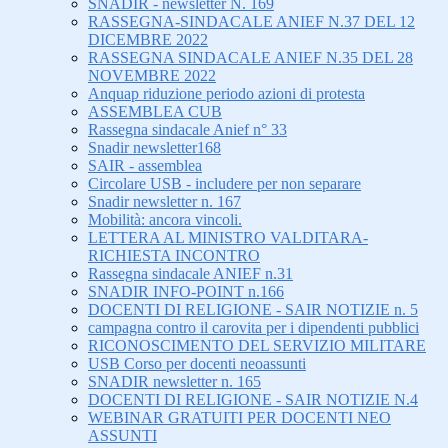
SNADIR - newsletter N. 169
RASSEGNA-SINDACALE ANIEF N.37 DEL 12
DICEMBRE 2022
RASSEGNA SINDACALE ANIEF N.35 DEL 28
NOVEMBRE 2022
Anquap riduzione periodo azioni di protesta
ASSEMBLEA CUB
Rassegna sindacale Anief n° 33
Snadir newsletter168
SAIR - assemblea
Circolare USB - includere per non separare
Snadir newsletter n. 167
Mobilità: ancora vincoli.
LETTERA AL MINISTRO VALDITARA-
RICHIESTA INCONTRO
Rassegna sindacale ANIEF n.31
SNADIR INFO-POINT n.166
DOCENTI DI RELIGIONE - SAIR NOTIZIE n. 5
campagna contro il carovita per i dipendenti pubblici
RICONOSCIMENTO DEL SERVIZIO MILITARE
USB Corso per docenti neoassunti
SNADIR newsletter n. 165
DOCENTI DI RELIGIONE - SAIR NOTIZIE N.4
WEBINAR GRATUITI PER DOCENTI NEO
ASSUNTI