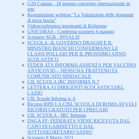
G20 Catania - 18 giugno convegno internazionale in
rete
Registrazione webinar "La Valutazione delle domande
di terza fascia"
Videoconferenza insegnanti di Religione
UNICOBAS - Conferma sciopero 6 maggio
Sciopero SGB - INVALSI
SCUOLA- IL GOVERNO DRAGHI E IL
MINISTRO BIANCHI CONFERMANO LE
CLASSI POLLAIO PER IL PROSSIMO ANNO
SCOLASTICO
FEDER ATA INFORMA ASSENZA PER VACCINO
ANTICOVID – NESSUNA TRATTENUTA
COMUNICATO SINDACALE
UIL SCUOLA IRC INFORMA N.7
LETTERA AI DIRIGENTI SCOLASTICI DEL
LAZIO
UIL Scuola Informa n. 6
Ricorso RPD LA CISL SCUOLA DI ROMA AVVIA I
RICORSI GRATUITI PER I PRECARI
UIL SCUOLA - IRC Informa
DSGA FF: FEDERATA VIENE RICEVUTA DAL
CAPO DI GABINETTO E DAL
SOTTOSEGRETARIO SASSO
Sciopero 8 Marzo 2021