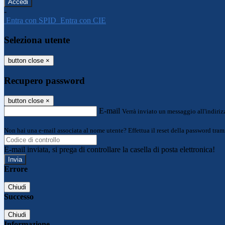
-
Entra con SPID
Entra con CIE
Seleziona utente
button close
×
Recupero password
button close
×
E-mail
Verrà inviato un messaggio all'indirizz
Non hai una e-mail associata al nome utente? Effettua il reset della password tram
E-mail inviata, si prega di controllare la casella di posta elettronica!
Errore
Chiudi
Successo
Chiudi
Informazione