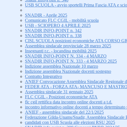
USB SCUOLA - avvio sportelli Prima Fascia ATA e sci
SNADIR - Aprile 2025
Comunicato FLC CGIL - mobilità scuola
USB - SCIOPERO 4 APRILE 2025
SNADIR INFO-POINT n. 342
SNADIR INFO-POINT n. 338
CISL SCUOLA posizioni economiche ATA CORS
Assemblea sindacale provinciale 28 marzo 2025
Insegnanti r.c. - locandina mobilità 2025
SNADIR INFO-POINT N. 334 - 4 MARZO
SNADIR INFO-POINT N. 333 - 4 MARZO 2025
Indizione assemblea Nazionale 10 marzo
Indizione assemblea Nazionale docenti sostegno
Contratto Integrativo
ANIEF Convocazione Assemblea Sindacale Regionale di tu
FEDER ATA - FORZA ATA- MANCUSO E MASTRO
Assemblea sindacale 31 gennaio 2025
FLC CGIL - Posizioni economiche ATA
flc cgil rettifica data incontro online docenti a t.d.
incontro informativo online docenti a tempo determinato 
ANIEF - assemblea sindacale del 22/1/2025
Federazione Gilda-Unams/Snadir, Assemblea Sindacale Prov
candidati con USB Scuola alle elezioni RSU 2025