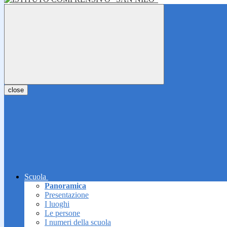
close
Scuola
Panoramica
Presentazione
I luoghi
Le persone
I numeri della scuola