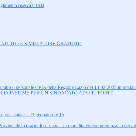
oglimento riserva CIAD
O GRATUITO E SIMULATORE GRATUITO
tto il personale CPIA della Regione Lazio del 13-02-2025 in modalit
LIA INSIEME PER UN SINDACATO ATA PIU'FORTE
scuola statale – 23 gennaio ore 15
inciale in orario di servizio – in modalità videoconferenza – riserva