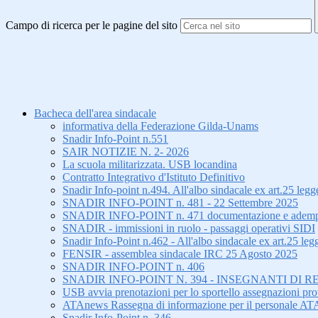
Campo di ricerca per le pagine del sito
Bacheca dell'area sindacale
informativa della Federazione Gilda-Unams
Snadir Info-Point n.551
SAIR NOTIZIE N. 2- 2026
La scuola militarizzata. USB locandina
Contratto Integrativo d'Istituto Definitivo
Snadir Info-point n.494. All'albo sindacale ex art.25 le
SNADIR INFO-POINT n. 481 - 22 Settembre 2025
SNADIR INFO-POINT n. 471 documentazione e adempiment
SNADIR - immissioni in ruolo - passaggi operativi SIDI
Snadir Info-Point n.462 - All'albo sindacale ex art.25 leg
FENSIR - assemblea sindacale IRC 25 Agosto 2025
SNADIR INFO-POINT n. 406
SNADIR INFO-POINT N. 394 - INSEGNANTI DI R
USB avvia prenotazioni per lo sportello assegnazioni prov
ATAnews Rassegna di informazione per il personale AT
Snadir Info-Point n. 346