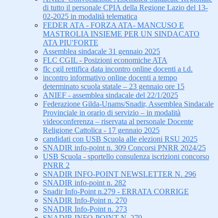
di tutto il personale CPIA della Regione Lazio del 13-
02-2025 in modalità telematica
FEDER ATA - FORZA ATA- MANCUSO E
MASTROLIA INSIEME PER UN SINDACATO
ATA PIU'FORTE
Assemblea sindacale 31 gennaio 2025
FLC CGIL - Posizioni economiche ATA
flc cgil rettifica data incontro online docenti a t.d.
incontro informativo online docenti a tempo
determinato scuola statale – 23 gennaio ore 15
ANIEF - assemblea sindacale del 22/1/2025
Federazione Gilda-Unams/Snadir, Assemblea Sindacale
Provinciale in orario di servizio – in modalità
videoconferenza – riservata al personale Docente
Religione Cattolica - 17 gennaio 2025
candidati con USB Scuola alle elezioni RSU 2025
SNADIR info-point n. 309 Concorsi PNRR 2024/25
USB Scuola - sportello consulenza iscrizioni concorso
PNRR 2
SNADIR INFO-POINT NEWSLETTER N. 296
SNADIR info-point n. 282
Snadir Info-Point n.279 - ERRATA CORRIGE
SNADIR Info-Point n. 270
SNADIR Info-Point n. 273
SNADIR INFO-POINT N. 279