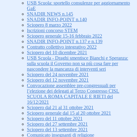
USB Scuola: sportello consulenze per aggiornamento
GaE
SNADIR NEWS n.145
SNADIR INFO-POINT n.140
Sciopero 8 marzo 2022
Iscrizioni concorso STEM
Sciopero generale 15-16 febbraio 2022
SNADIR INFO-POINT n.137 e n.139
Contratto collettivo integrativo 2022
Sciopero del 10 dicembre 2021
USB Scuola - Draghi smentisce Bianchi e Speranza:
sulla scuola il Governo non sa più cosa fare per
nascondere la mancanza di interventi seri
Sciopero del 24 novembre 2021
Sciopero del 12 novembre 2021
Convocazione assemblee pre-congressuali per
l’elezione dei delegati al Terzo Congresso CISL
SCUOLA ROMA CAPITALE E RIETI del
16/12/2021
Sciopero dal 21 al 31 ottobre 2021
Sciopero generale dal 15 al 20 ottobre 2021
Sciopero del 11 ottobre 2021
Sciopero del 27 settembre 2021
Sciopero del 13 settembre 2021
Comunicato insegnanti di religione