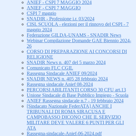
ANIEF - CSPI 7 MAGGIO 2024
ANIEF - CSPI 7 MAGGIO
CSPI 7 maggio
SNADIR - Professione i.r. 03/2024
CISL SCUOLA - elezioni per il rinnovo del CSPI - 7
maggio 2024
Federazione GILDA-UNAMS - SNADIR News
Webinar Compilazione Domande GAE Biennio 2024-
26
CORSO DI PREPARAZIONE AI CONCORSI DI
RELIGIONE
SNADIR News n. 407 del 5 marzo 2024
Comunicato FLC CGIL
Rassegna Sindacale ANIEF 09/2024
SNADIR NEWS n. 405 28 febbraio 2024
Rassegna sindacale Anief 08-2024
PERCORSI ABILITANTI CORSO 30 CFU art.13
Unione Sindacale di Base Pubblico Impiego - Scuola
ANIEF Rassegna sindacale n.7 - 19 febbraio 2024
[Sindacato Nazionale FederATA] ANCHE I
TRIBUNALI DI ROMA SIRACUSA E
CAMPOBASSO DICONO CHE IL SERVIZIO
MILITARE DEVE VALERE 6 PUNTI PER GLI
ATA
Rassegna-sindacale-Anief-06-2024.pdf