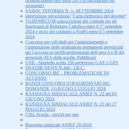
riconoscimento dell’anno 2013 ai fini giuridici ed
economici
SADOC INFORMA N. 1- SETTEMBRE 2024
interruzione prescrizione “Carta elettronica del docente”
VADEMECUM sottoscrizione dei contratti per gli
Insegnanti di Religione Cattolica entro il 1° settembre
2024 e invio del contratto a NoiPa entro il 5 settembre
2024
Concorso per soli titoli per l’aggiornamento e
l’integrazione delle graduatorie permanenti provinciali
per l’accesso ai profili professionali dell’area A e B del
personale ATA della scuola. Pubblicazi
USB - Sportello scelta 150 preferenze GAE e GPS
SNADIR NEWS N.440 - I.R.C.
CONCORSO IRC - PROBLEMATICHE DI
ACCESSO
BANDI CONCORSI STRAORDINARI IRC
DOMANDE 3 GIUGNO-2 LUGLIO 2024
RASSEGNA SINDACALE ANIEF N. 22 del 03
GIUGNO 2024
RASSEGNA SINDACALE ANIEF N. 21 del 27
MAGGIO 2024
CISL Scuola - servizi per gps
Rassegna sindacale ANIEF 20-2024