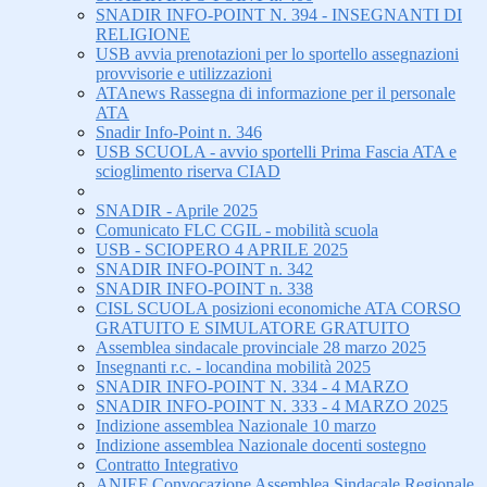
SNADIR INFO-POINT N. 394 - INSEGNANTI DI
RELIGIONE
USB avvia prenotazioni per lo sportello assegnazioni
provvisorie e utilizzazioni
ATAnews Rassegna di informazione per il personale
ATA
Snadir Info-Point n. 346
USB SCUOLA - avvio sportelli Prima Fascia ATA e
scioglimento riserva CIAD
SNADIR - Aprile 2025
Comunicato FLC CGIL - mobilità scuola
USB - SCIOPERO 4 APRILE 2025
SNADIR INFO-POINT n. 342
SNADIR INFO-POINT n. 338
CISL SCUOLA posizioni economiche ATA CORSO
GRATUITO E SIMULATORE GRATUITO
Assemblea sindacale provinciale 28 marzo 2025
Insegnanti r.c. - locandina mobilità 2025
SNADIR INFO-POINT N. 334 - 4 MARZO
SNADIR INFO-POINT N. 333 - 4 MARZO 2025
Indizione assemblea Nazionale 10 marzo
Indizione assemblea Nazionale docenti sostegno
Contratto Integrativo
ANIEF Convocazione Assemblea Sindacale Regionale