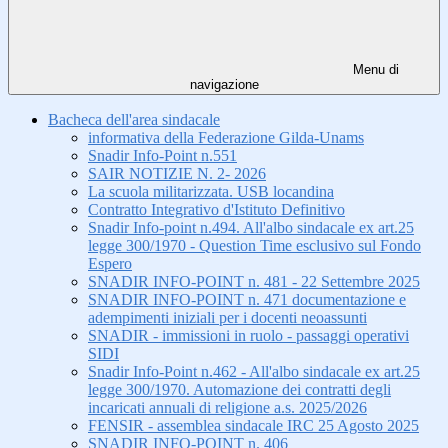
Menu di
navigazione
Bacheca dell'area sindacale
informativa della Federazione Gilda-Unams
Snadir Info-Point n.551
SAIR NOTIZIE N. 2- 2026
La scuola militarizzata. USB locandina
Contratto Integrativo d'Istituto Definitivo
Snadir Info-point n.494. All'albo sindacale ex art.25
legge 300/1970 - Question Time esclusivo sul Fondo
Espero
SNADIR INFO-POINT n. 481 - 22 Settembre 2025
SNADIR INFO-POINT n. 471 documentazione e
adempimenti iniziali per i docenti neoassunti
SNADIR - immissioni in ruolo - passaggi operativi
SIDI
Snadir Info-Point n.462 - All'albo sindacale ex art.25
legge 300/1970. Automazione dei contratti degli
incaricati annuali di religione a.s. 2025/2026
FENSIR - assemblea sindacale IRC 25 Agosto 2025
SNADIR INFO-POINT n. 406