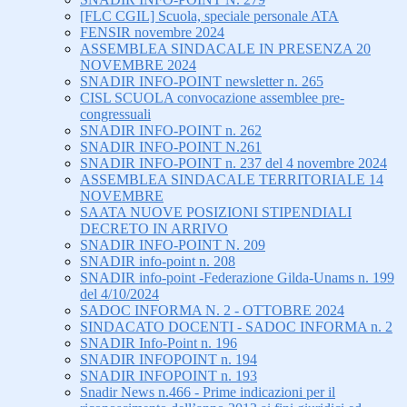
[FLC CGIL] Scuola, speciale personale ATA
FENSIR novembre 2024
ASSEMBLEA SINDACALE IN PRESENZA 20
NOVEMBRE 2024
SNADIR INFO-POINT newsletter n. 265
CISL SCUOLA convocazione assemblee pre-
congressuali
SNADIR INFO-POINT n. 262
SNADIR INFO-POINT N.261
SNADIR INFO-POINT n. 237 del 4 novembre 2024
ASSEMBLEA SINDACALE TERRITORIALE 14
NOVEMBRE
SAATA NUOVE POSIZIONI STIPENDIALI
DECRETO IN ARRIVO
SNADIR INFO-POINT N. 209
SNADIR info-point n. 208
SNADIR info-point -Federazione Gilda-Unams n. 199
del 4/10/2024
SADOC INFORMA N. 2 - OTTOBRE 2024
SINDACATO DOCENTI - SADOC INFORMA n. 2
SNADIR Info-Point n. 196
SNADIR INFOPOINT n. 194
SNADIR INFOPOINT n. 193
Snadir News n.466 - Prime indicazioni per il