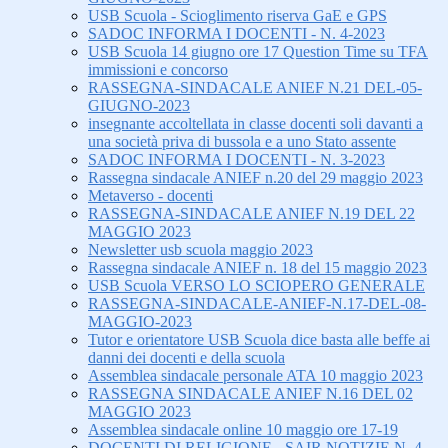
USB Scuola - Scioglimento riserva GaE e GPS
SADOC INFORMA I DOCENTI - N. 4-2023
USB Scuola 14 giugno ore 17 Question Time su TFA
immissioni e concorso
RASSEGNA-SINDACALE ANIEF N.21 DEL-05-
GIUGNO-2023
insegnante accoltellata in classe docenti soli davanti a
una società priva di bussola e a uno Stato assente
SADOC INFORMA I DOCENTI - N. 3-2023
Rassegna sindacale ANIEF n.20 del 29 maggio 2023
Metaverso - docenti
RASSEGNA-SINDACALE ANIEF N.19 DEL 22
MAGGIO 2023
Newsletter usb scuola maggio 2023
Rassegna sindacale ANIEF n. 18 del 15 maggio 2023
USB Scuola VERSO LO SCIOPERO GENERALE
RASSEGNA-SINDACALE-ANIEF-N.17-DEL-08-
MAGGIO-2023
Tutor e orientatore USB Scuola dice basta alle beffe ai
danni dei docenti e della scuola
Assemblea sindacale personale ATA 10 maggio 2023
RASSEGNA SINDACALE ANIEF N.16 DEL 02
MAGGIO 2023
Assemblea sindacale online 10 maggio ore 17-19
DOCENTI DI RELIGIONE - SAIR NOTIZIE N. 4-