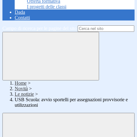
Offerta formativa
I progetti delle classi
Dada
Contatti
Campo di ricerca per le pagine del sito
Home
>
Novità
>
Le notizie
>
USB Scuola: avvio sportelli per assegnazioni provvisorie e
utilizzazioni