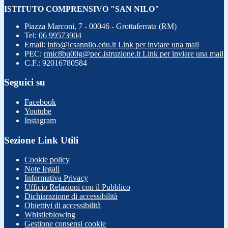
ISTITUTO COMPRENSIVO "SAN NILO"
Piazza Marconi, 7 - 00046 - Grottaferrata (RM)
Tel:
06 99573904
Email:
info@icsannilo.edu.it
Link per inviare una mail
PEC:
rmic8bu00g@pec.istruzione.it
Link per inviare una mail
C.F.: 92016780584
Seguici su
Facebook
Youtube
Instagram
Sezione Link Utili
Cookie policy
Note legali
Informativa Privacy
Ufficio Relazioni con il Pubblico
Dichiarazione di accessibilità
Obiettivi di accessibilità
Whistleblowing
Gestione consensi cookie