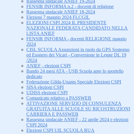
Rassegna sindacale ANIEF 19-2024
FENSIR INFORMA n.2 - docenti di religione
Rassegna sindacale ANIEF 18-2024
Elezioni 7 maggio 2024 FLCGIL
ELEZIONI CSPI 2024 IL PRESIDENTE
NAZIONALE FEDERATA CANDIDATO NELLA
LISTA ANIEF
FENSIR INFORMA - docenti RELIGIONE maggio
2024
CISL SCUOLA Assunzioni in ruolo da GPS Sostegno
ed Esonero dei Vicari - Conversione in Legge DL 19
/2024
ANIEF - elezioni CSPI
Bando 24 mesi ATA - USB Scuola apre lo sportello
dedicato
Federazione Gilda-Unams Speciale Elezioni CSPI
SISA elezioni CSPI
UDISS elezioni CSPI
Comunicato relativo a PASSWEB
ATTIVAZIONE SERVIZIO DI CONSULENZA
GRATUITA ALLE SCUOLE SU RICOSTRUZIONI
CARRIERA E PASSWEB
Rassegna sindacale ANIEF - 22 aprile 2024 e elezioni
CSPI 2024
Elezioni CSPI UIL SCUOLA RUA