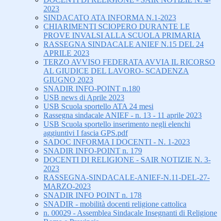
2023
SINDACATO ATA INFORMA N.1-2023
CHIARIMENTI SCIOPERO DURANTE LE
PROVE INVALSI ALLA SCUOLA PRIMARIA
RASSEGNA SINDACALE ANIEF N.15 DEL 24
APRILE 2023
TERZO AVVISO FEDERATA AVVIA IL RICORSO
AL GIUDICE DEL LAVORO- SCADENZA
GIUGNO 2023
SNADIR INFO-POINT n.180
USB news di Aprile 2023
USB Scuola sportello ATA 24 mesi
Rassegna sindacale ANIEF - n. 13 - 11 aprile 2023
USB Scuola sportello inserimento negli elenchi
aggiuntivi I fascia GPS.pdf
SADOC INFORMA I DOCENTI - N. 1-2023
SNADIR INFO-POINT n. 179
DOCENTI DI RELIGIONE - SAIR NOTIZIE N. 3-
2023
RASSEGNA-SINDACALE-ANIEF-N.11-DEL-27-
MARZO-2023
SNADIR INFO POINT n. 178
SNADIR - mobilità docenti religione cattolica
n. 00029 - Assemblea Sindacale Insegnanti di Religione