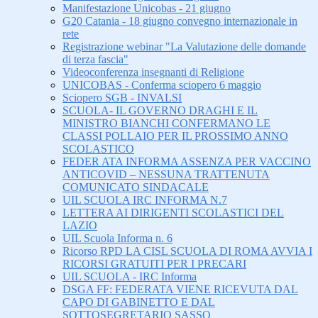
Manifestazione Unicobas - 21 giugno
G20 Catania - 18 giugno convegno internazionale in
rete
Registrazione webinar "La Valutazione delle domande
di terza fascia"
Videoconferenza insegnanti di Religione
UNICOBAS - Conferma sciopero 6 maggio
Sciopero SGB - INVALSI
SCUOLA- IL GOVERNO DRAGHI E IL
MINISTRO BIANCHI CONFERMANO LE
CLASSI POLLAIO PER IL PROSSIMO ANNO
SCOLASTICO
FEDER ATA INFORMA ASSENZA PER VACCINO
ANTICOVID – NESSUNA TRATTENUTA
COMUNICATO SINDACALE
UIL SCUOLA IRC INFORMA N.7
LETTERA AI DIRIGENTI SCOLASTICI DEL
LAZIO
UIL Scuola Informa n. 6
Ricorso RPD LA CISL SCUOLA DI ROMA AVVIA I
RICORSI GRATUITI PER I PRECARI
UIL SCUOLA - IRC Informa
DSGA FF: FEDERATA VIENE RICEVUTA DAL
CAPO DI GABINETTO E DAL
SOTTOSEGRETARIO SASSO