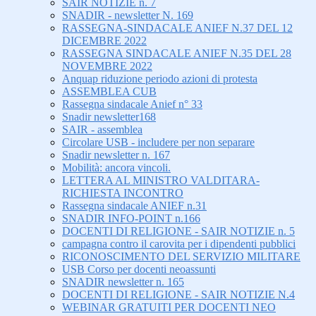
SAIR NOTIZIE n. 7
SNADIR - newsletter N. 169
RASSEGNA-SINDACALE ANIEF N.37 DEL 12
DICEMBRE 2022
RASSEGNA SINDACALE ANIEF N.35 DEL 28
NOVEMBRE 2022
Anquap riduzione periodo azioni di protesta
ASSEMBLEA CUB
Rassegna sindacale Anief n° 33
Snadir newsletter168
SAIR - assemblea
Circolare USB - includere per non separare
Snadir newsletter n. 167
Mobilità: ancora vincoli.
LETTERA AL MINISTRO VALDITARA-
RICHIESTA INCONTRO
Rassegna sindacale ANIEF n.31
SNADIR INFO-POINT n.166
DOCENTI DI RELIGIONE - SAIR NOTIZIE n. 5
campagna contro il carovita per i dipendenti pubblici
RICONOSCIMENTO DEL SERVIZIO MILITARE
USB Corso per docenti neoassunti
SNADIR newsletter n. 165
DOCENTI DI RELIGIONE - SAIR NOTIZIE N.4
WEBINAR GRATUITI PER DOCENTI NEO