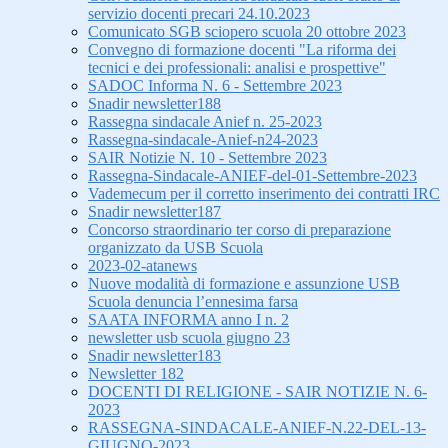
servizio docenti precari 24.10.2023
Comunicato SGB sciopero scuola 20 ottobre 2023
Convegno di formazione docenti "La riforma dei
tecnici e dei professionali: analisi e prospettive"
SADOC Informa N. 6 - Settembre 2023
Snadir newsletter188
Rassegna sindacale Anief n. 25-2023
Rassegna-sindacale-Anief-n24-2023
SAIR Notizie N. 10 - Settembre 2023
Rassegna-Sindacale-ANIEF-del-01-Settembre-2023
Vademecum per il corretto inserimento dei contratti IRC
Snadir newsletter187
Concorso straordinario ter corso di preparazione
organizzato da USB Scuola
2023-02-atanews
Nuove modalità di formazione e assunzione USB
Scuola denuncia l’ennesima farsa
SAATA INFORMA anno I n. 2
newsletter usb scuola giugno 23
Snadir newsletter183
Newsletter 182
DOCENTI DI RELIGIONE - SAIR NOTIZIE N. 6-
2023
RASSEGNA-SINDACALE-ANIEF-N.22-DEL-13-
GIUGNO-2023