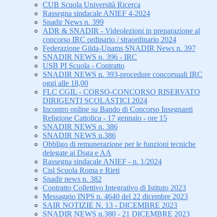
CUB Scuola Università Ricerca
Rassegna sindacale ANIEF 4-2024
Snadir News n. 399
ADR & SNADIR - Videolezioni in preparazione al
concorso IRC ordinario / straordinario 2024
Federazione Gilda-Unams SNADIR News n. 397
SNADIR NEWS n. 396 - IRC
USB PI Scuola - Contratto
SNADIR NEWS n. 393-procedure concorsuali IRC
oggi alle 18,00
FLC CGIL - CORSO-CONCORSO RISERVATO
DIRIGENTI SCOLASTICI 2024
Incontro online su Bando di Concorso Insegnanti
Religione Cattolica - 17 gennaio - ore 15
SNADIR NEWS n. 386
SNADIR NEWS n.386
Obbligo di remunerazione per le funzioni tecniche
delegate ai Dsga e AA
Rassegna sindacale ANIEF - n. 1/2024
Cisl Scuola Roma e Rieti
Snadir news n. 382
Contratto Collettivo Integrativo di Istituto 2023
Messaggio INPS n. 4640 del 22 dicembre 2023
SAIR NOTIZIE N. 13 - DICEMBRE 2023
SNADIR NEWS n.380 - 21 DICEMBRE 2023