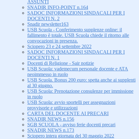
ASSUNTI
SNADIR INFO-POINT n.164
SADOC INFORMAZIONI SINDACALI PER I
DOCENTI N. 2
Snadir newsletter163
USB Scuola - Conferimento supplenze online: il
fallimento è totale. USB Scuola chiede il ritorno alle
convocazioni in presenza.
Sciopero 23 e 24 settembre 2022
SADOC INFORMAZIONI SINDACALI PER I
DOCENTI N. 1
Docenti di Religione - Sair notizie
USB Scuola: vademecum personale docente e ATA
neoimmesso in ruolo
USB Scuola. Bonus 200 euro: spetta anche ai supplenti
al 30 giugno.
USB Scuola: Prenotazione consulenze per immissione
in ruolo
USB Scuola: avvio sportelli per assegnazioni
provvisorie e utilizzazioni
CARTA DEL DOCENTE AI PRECARI
SNADIR NEWS n.156
SGB SCUOLA - avviso ferie docenti precari
SNADIR NEWS n.173
Sciopero intera giornata del 30 maggio 2022