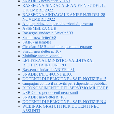
SNADIR - newsletter N. 169
RASSEGNA-SINDACALE ANIEF N.37 DEL 12
DICEMBRE 2022
RASSEGNA SINDACALE ANIEF N.35 DEL 28
NOVEMBRE 2022
Anquap riduzione periodo azioni di protesta
ASSEMBLEA CUB
Rassegna sindacale Anief n° 33
Snadir newsletter168
SAIR - assemblea
Circolare USB - includere per non separare
Snadir newsletter n. 167
Mobilità: ancora vincoli.
LETTERA AL MINISTRO VALDITARA-
RICHIESTA INCONTRO
Rassegna sindacale ANIEF n.31
SNADIR INFO-POINT n.166
DOCENTI DI RELIGIONE - SAIR NOTIZIE n. 5
campagna contro il carovita per i dipendenti pubblici
RICONOSCIMENTO DEL SERVIZIO MILITARE
USB Corso per docenti neoassunti
SNADIR newsletter n. 165
DOCENTI DI RELIGIONE - SAIR NOTIZIE N.4
WEBINAR GRATUITI PER DOCENTI NEO
ASSUNTI