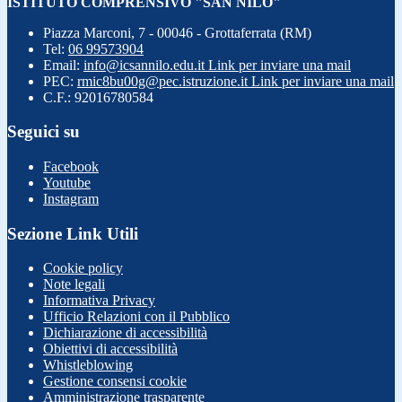
ISTITUTO COMPRENSIVO "SAN NILO"
Piazza Marconi, 7 - 00046 - Grottaferrata (RM)
Tel:
06 99573904
Email:
info@icsannilo.edu.it
Link per inviare una mail
PEC:
rmic8bu00g@pec.istruzione.it
Link per inviare una mail
C.F.: 92016780584
Seguici su
Facebook
Youtube
Instagram
Sezione Link Utili
Cookie policy
Note legali
Informativa Privacy
Ufficio Relazioni con il Pubblico
Dichiarazione di accessibilità
Obiettivi di accessibilità
Whistleblowing
Gestione consensi cookie
Amministrazione trasparente