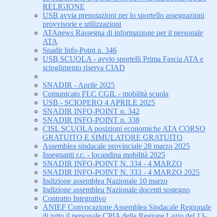
RELIGIONE
USB avvia prenotazioni per lo sportello assegnazioni
provvisorie e utilizzazioni
ATAnews Rassegna di informazione per il personale
ATA
Snadir Info-Point n. 346
USB SCUOLA - avvio sportelli Prima Fascia ATA e
scioglimento riserva CIAD
SNADIR - Aprile 2025
Comunicato FLC CGIL - mobilità scuola
USB - SCIOPERO 4 APRILE 2025
SNADIR INFO-POINT n. 342
SNADIR INFO-POINT n. 338
CISL SCUOLA posizioni economiche ATA CORSO
GRATUITO E SIMULATORE GRATUITO
Assemblea sindacale provinciale 28 marzo 2025
Insegnanti r.c. - locandina mobilità 2025
SNADIR INFO-POINT N. 334 - 4 MARZO
SNADIR INFO-POINT N. 333 - 4 MARZO 2025
Indizione assemblea Nazionale 10 marzo
Indizione assemblea Nazionale docenti sostegno
Contratto Integrativo
ANIEF Convocazione Assemblea Sindacale Regionale
di tutto il personale CPIA della Regione Lazio del 13-