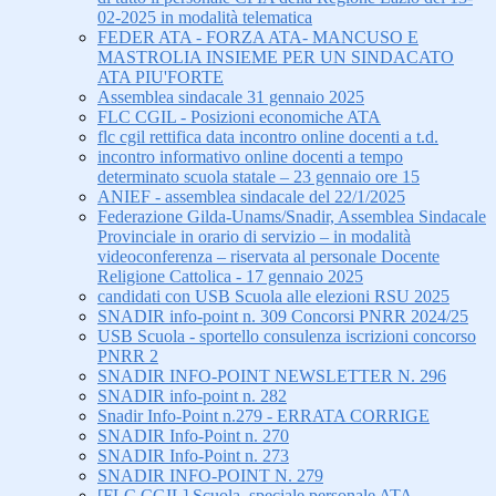
02-2025 in modalità telematica
FEDER ATA - FORZA ATA- MANCUSO E
MASTROLIA INSIEME PER UN SINDACATO
ATA PIU'FORTE
Assemblea sindacale 31 gennaio 2025
FLC CGIL - Posizioni economiche ATA
flc cgil rettifica data incontro online docenti a t.d.
incontro informativo online docenti a tempo
determinato scuola statale – 23 gennaio ore 15
ANIEF - assemblea sindacale del 22/1/2025
Federazione Gilda-Unams/Snadir, Assemblea Sindacale
Provinciale in orario di servizio – in modalità
videoconferenza – riservata al personale Docente
Religione Cattolica - 17 gennaio 2025
candidati con USB Scuola alle elezioni RSU 2025
SNADIR info-point n. 309 Concorsi PNRR 2024/25
USB Scuola - sportello consulenza iscrizioni concorso
PNRR 2
SNADIR INFO-POINT NEWSLETTER N. 296
SNADIR info-point n. 282
Snadir Info-Point n.279 - ERRATA CORRIGE
SNADIR Info-Point n. 270
SNADIR Info-Point n. 273
SNADIR INFO-POINT N. 279
[FLC CGIL] Scuola, speciale personale ATA