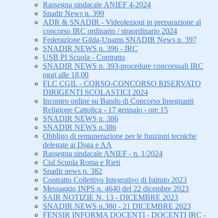
Rassegna sindacale ANIEF 4-2024
Snadir News n. 399
ADR & SNADIR - Videolezioni in preparazione al
concorso IRC ordinario / straordinario 2024
Federazione Gilda-Unams SNADIR News n. 397
SNADIR NEWS n. 396 - IRC
USB PI Scuola - Contratto
SNADIR NEWS n. 393-procedure concorsuali IRC
oggi alle 18,00
FLC CGIL - CORSO-CONCORSO RISERVATO
DIRIGENTI SCOLASTICI 2024
Incontro online su Bando di Concorso Insegnanti
Religione Cattolica - 17 gennaio - ore 15
SNADIR NEWS n. 386
SNADIR NEWS n.386
Obbligo di remunerazione per le funzioni tecniche
delegate ai Dsga e AA
Rassegna sindacale ANIEF - n. 1/2024
Cisl Scuola Roma e Rieti
Snadir news n. 382
Contratto Collettivo Integrativo di Istituto 2023
Messaggio INPS n. 4640 del 22 dicembre 2023
SAIR NOTIZIE N. 13 - DICEMBRE 2023
SNADIR NEWS n.380 - 21 DICEMBRE 2023
FENSIR INFORMA DOCENTI - DOCENTI IRC -