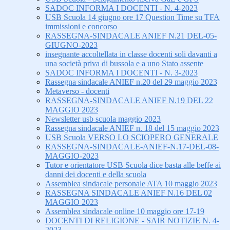
SADOC INFORMA I DOCENTI - N. 4-2023
USB Scuola 14 giugno ore 17 Question Time su TFA
immissioni e concorso
RASSEGNA-SINDACALE ANIEF N.21 DEL-05-
GIUGNO-2023
insegnante accoltellata in classe docenti soli davanti a
una società priva di bussola e a uno Stato assente
SADOC INFORMA I DOCENTI - N. 3-2023
Rassegna sindacale ANIEF n.20 del 29 maggio 2023
Metaverso - docenti
RASSEGNA-SINDACALE ANIEF N.19 DEL 22
MAGGIO 2023
Newsletter usb scuola maggio 2023
Rassegna sindacale ANIEF n. 18 del 15 maggio 2023
USB Scuola VERSO LO SCIOPERO GENERALE
RASSEGNA-SINDACALE-ANIEF-N.17-DEL-08-
MAGGIO-2023
Tutor e orientatore USB Scuola dice basta alle beffe ai
danni dei docenti e della scuola
Assemblea sindacale personale ATA 10 maggio 2023
RASSEGNA SINDACALE ANIEF N.16 DEL 02
MAGGIO 2023
Assemblea sindacale online 10 maggio ore 17-19
DOCENTI DI RELIGIONE - SAIR NOTIZIE N. 4-
2023