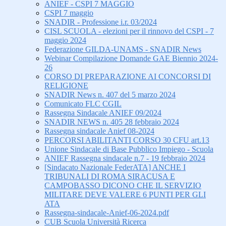
ANIEF - CSPI 7 MAGGIO
CSPI 7 maggio
SNADIR - Professione i.r. 03/2024
CISL SCUOLA - elezioni per il rinnovo del CSPI - 7
maggio 2024
Federazione GILDA-UNAMS - SNADIR News
Webinar Compilazione Domande GAE Biennio 2024-
26
CORSO DI PREPARAZIONE AI CONCORSI DI
RELIGIONE
SNADIR News n. 407 del 5 marzo 2024
Comunicato FLC CGIL
Rassegna Sindacale ANIEF 09/2024
SNADIR NEWS n. 405 28 febbraio 2024
Rassegna sindacale Anief 08-2024
PERCORSI ABILITANTI CORSO 30 CFU art.13
Unione Sindacale di Base Pubblico Impiego - Scuola
ANIEF Rassegna sindacale n.7 - 19 febbraio 2024
[Sindacato Nazionale FederATA] ANCHE I
TRIBUNALI DI ROMA SIRACUSA E
CAMPOBASSO DICONO CHE IL SERVIZIO
MILITARE DEVE VALERE 6 PUNTI PER GLI
ATA
Rassegna-sindacale-Anief-06-2024.pdf
CUB Scuola Università Ricerca