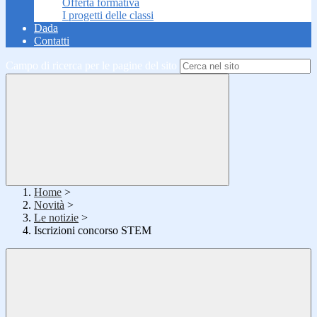
Offerta formativa
I progetti delle classi
Dada
Contatti
Campo di ricerca per le pagine del sito
Home
>
Novità
>
Le notizie
>
Iscrizioni concorso STEM