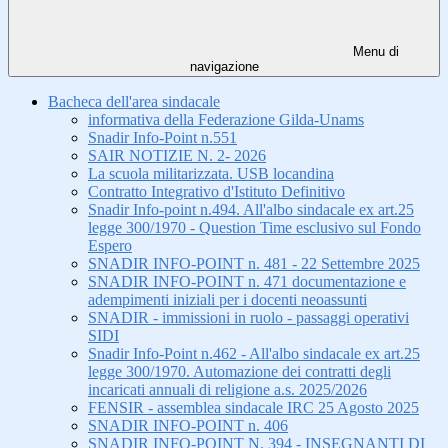
Menu di
navigazione
Bacheca dell'area sindacale
informativa della Federazione Gilda-Unams
Snadir Info-Point n.551
SAIR NOTIZIE N. 2- 2026
La scuola militarizzata. USB locandina
Contratto Integrativo d'Istituto Definitivo
Snadir Info-point n.494. All'albo sindacale ex art.25
legge 300/1970 - Question Time esclusivo sul Fondo
Espero
SNADIR INFO-POINT n. 481 - 22 Settembre 2025
SNADIR INFO-POINT n. 471 documentazione e
adempimenti iniziali per i docenti neoassunti
SNADIR - immissioni in ruolo - passaggi operativi
SIDI
Snadir Info-Point n.462 - All'albo sindacale ex art.25
legge 300/1970. Automazione dei contratti degli
incaricati annuali di religione a.s. 2025/2026
FENSIR - assemblea sindacale IRC 25 Agosto 2025
SNADIR INFO-POINT n. 406
SNADIR INFO-POINT N. 394 - INSEGNANTI DI