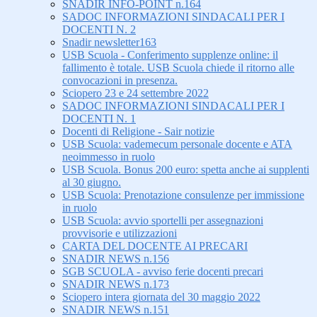
SNADIR INFO-POINT n.164
SADOC INFORMAZIONI SINDACALI PER I
DOCENTI N. 2
Snadir newsletter163
USB Scuola - Conferimento supplenze online: il
fallimento è totale. USB Scuola chiede il ritorno alle
convocazioni in presenza.
Sciopero 23 e 24 settembre 2022
SADOC INFORMAZIONI SINDACALI PER I
DOCENTI N. 1
Docenti di Religione - Sair notizie
USB Scuola: vademecum personale docente e ATA
neoimmesso in ruolo
USB Scuola. Bonus 200 euro: spetta anche ai supplenti
al 30 giugno.
USB Scuola: Prenotazione consulenze per immissione
in ruolo
USB Scuola: avvio sportelli per assegnazioni
provvisorie e utilizzazioni
CARTA DEL DOCENTE AI PRECARI
SNADIR NEWS n.156
SGB SCUOLA - avviso ferie docenti precari
SNADIR NEWS n.173
Sciopero intera giornata del 30 maggio 2022
SNADIR NEWS n.151