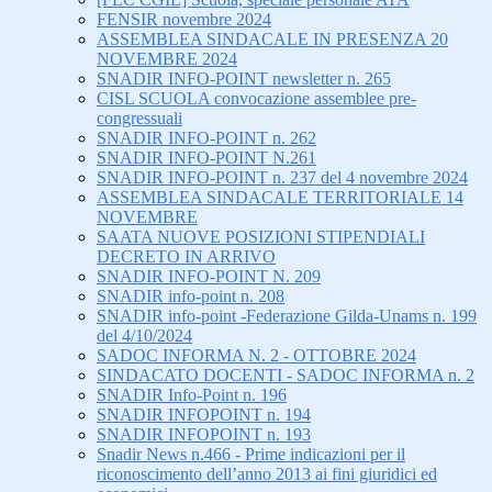
FENSIR novembre 2024
ASSEMBLEA SINDACALE IN PRESENZA 20
NOVEMBRE 2024
SNADIR INFO-POINT newsletter n. 265
CISL SCUOLA convocazione assemblee pre-
congressuali
SNADIR INFO-POINT n. 262
SNADIR INFO-POINT N.261
SNADIR INFO-POINT n. 237 del 4 novembre 2024
ASSEMBLEA SINDACALE TERRITORIALE 14
NOVEMBRE
SAATA NUOVE POSIZIONI STIPENDIALI
DECRETO IN ARRIVO
SNADIR INFO-POINT N. 209
SNADIR info-point n. 208
SNADIR info-point -Federazione Gilda-Unams n. 199
del 4/10/2024
SADOC INFORMA N. 2 - OTTOBRE 2024
SINDACATO DOCENTI - SADOC INFORMA n. 2
SNADIR Info-Point n. 196
SNADIR INFOPOINT n. 194
SNADIR INFOPOINT n. 193
Snadir News n.466 - Prime indicazioni per il
riconoscimento dell’anno 2013 ai fini giuridici ed