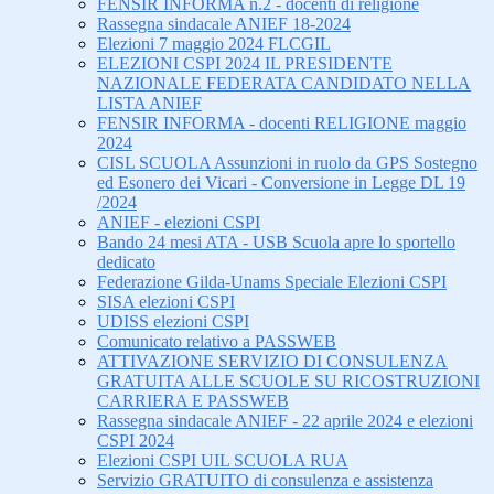
FENSIR INFORMA n.2 - docenti di religione
Rassegna sindacale ANIEF 18-2024
Elezioni 7 maggio 2024 FLCGIL
ELEZIONI CSPI 2024 IL PRESIDENTE
NAZIONALE FEDERATA CANDIDATO NELLA
LISTA ANIEF
FENSIR INFORMA - docenti RELIGIONE maggio
2024
CISL SCUOLA Assunzioni in ruolo da GPS Sostegno
ed Esonero dei Vicari - Conversione in Legge DL 19
/2024
ANIEF - elezioni CSPI
Bando 24 mesi ATA - USB Scuola apre lo sportello
dedicato
Federazione Gilda-Unams Speciale Elezioni CSPI
SISA elezioni CSPI
UDISS elezioni CSPI
Comunicato relativo a PASSWEB
ATTIVAZIONE SERVIZIO DI CONSULENZA
GRATUITA ALLE SCUOLE SU RICOSTRUZIONI
CARRIERA E PASSWEB
Rassegna sindacale ANIEF - 22 aprile 2024 e elezioni
CSPI 2024
Elezioni CSPI UIL SCUOLA RUA
Servizio GRATUITO di consulenza e assistenza