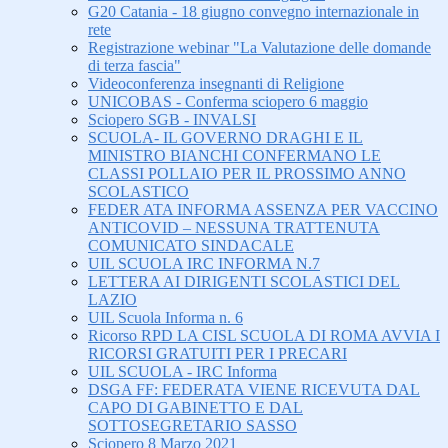
G20 Catania - 18 giugno convegno internazionale in
rete
Registrazione webinar "La Valutazione delle domande
di terza fascia"
Videoconferenza insegnanti di Religione
UNICOBAS - Conferma sciopero 6 maggio
Sciopero SGB - INVALSI
SCUOLA- IL GOVERNO DRAGHI E IL
MINISTRO BIANCHI CONFERMANO LE
CLASSI POLLAIO PER IL PROSSIMO ANNO
SCOLASTICO
FEDER ATA INFORMA ASSENZA PER VACCINO
ANTICOVID – NESSUNA TRATTENUTA
COMUNICATO SINDACALE
UIL SCUOLA IRC INFORMA N.7
LETTERA AI DIRIGENTI SCOLASTICI DEL
LAZIO
UIL Scuola Informa n. 6
Ricorso RPD LA CISL SCUOLA DI ROMA AVVIA I
RICORSI GRATUITI PER I PRECARI
UIL SCUOLA - IRC Informa
DSGA FF: FEDERATA VIENE RICEVUTA DAL
CAPO DI GABINETTO E DAL
SOTTOSEGRETARIO SASSO
Sciopero 8 Marzo 2021