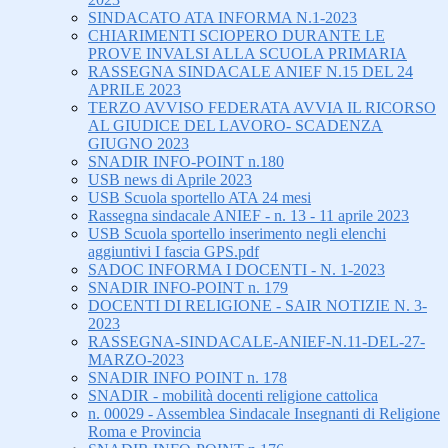
SINDACATO ATA INFORMA N.1-2023
CHIARIMENTI SCIOPERO DURANTE LE
PROVE INVALSI ALLA SCUOLA PRIMARIA
RASSEGNA SINDACALE ANIEF N.15 DEL 24
APRILE 2023
TERZO AVVISO FEDERATA AVVIA IL RICORSO
AL GIUDICE DEL LAVORO- SCADENZA
GIUGNO 2023
SNADIR INFO-POINT n.180
USB news di Aprile 2023
USB Scuola sportello ATA 24 mesi
Rassegna sindacale ANIEF - n. 13 - 11 aprile 2023
USB Scuola sportello inserimento negli elenchi
aggiuntivi I fascia GPS.pdf
SADOC INFORMA I DOCENTI - N. 1-2023
SNADIR INFO-POINT n. 179
DOCENTI DI RELIGIONE - SAIR NOTIZIE N. 3-
2023
RASSEGNA-SINDACALE-ANIEF-N.11-DEL-27-
MARZO-2023
SNADIR INFO POINT n. 178
SNADIR - mobilità docenti religione cattolica
n. 00029 - Assemblea Sindacale Insegnanti di Religione
Roma e Provincia