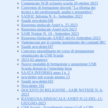
Comunicato SGB sciopero scuola 20 ottobre 2023
Convegno di formazione docenti "La riforma dei
tecnici e dei professionali: analisi e prospettive"
SADOC Informa N. 6 - Settembre 2023
Snadir newsletter188
Rassegna sindacale Anief n. 25-2023
Rassegna-sindacale-Anief-n24-2023
SAIR Notizie N. 10 - Settembre 2023
Rassegna-Sindacale-ANIEF-del-01-Settembre-2023
Vademecum per il corretto inserimento dei contratti IRC
Snadir newsletter187
Concorso straordinario ter corso di preparazione
organizzato da USB Scuola
2023-02-atanews
Nuove modalità di formazione e assunzione USB
Scuola denuncia l’ennesima farsa
SAATA INFORMA anno I n. 2
newsletter usb scuola giugno 23
Snadir newsletter183
Newsletter 182
DOCENTI DI RELIGIONE - SAIR NOTIZIE N. 6-
2023
RASSEGNA-SINDACALE-ANIEF-N.22-DEL-13-
GIUGNO-2023
USB Scuola - Scioglimento riserva GaE e GPS