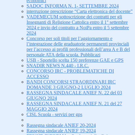
economici
SADOC INFORMA N. 1- SETTEMBRE 2024
interruzione prescrizione “Carta elettronica del docente”
VADEMECUM sottoscrizione dei contratti per gli
Insegnanti di Religione Cattolica entro il 1° settembre
2024 e invio del contratto a NoiPa entro il 5 settembre
2024
Concorso per soli titoli per l’aggiornamento e
l’integrazione delle graduatorie permanenti provinciali
per l’accesso ai profili professionali dell’area A e B del
personale ATA della scuola. Pubblicazi
USB - Sportello scelta 150 preferenze GAE e GPS
SNADIR NEWS N.440 - I.R.C.
CONCORSO IRC - PROBLEMATICHE DI
ACCESSO
BANDI CONCORSI STRAORDINARI IRC
DOMANDE 3 GIUGNO-2 LUGLIO 2024
RASSEGNA SINDACALE ANIEF N. 22 del 03
GIUGNO 2024
RASSEGNA SINDACALE ANIEF N. 21 del 27
MAGGIO 2024
CISL Scuola - servizi per gps
Rassegna sindacale ANIEF 20-2024
Rassegna sindacale ANIEF 19-2024